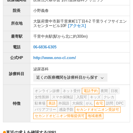
院長
小野義春
大阪府豊中市新千里東町1丁目4-2 千里ライフサイエン
所在地
スセンタービル10F
[アクセス]
最寄駅
千里中央駅
(駅から
北に約300m
)
電話
06-6836-6305
公式HP
http://www.ono-cl.com/
泌尿器科
診療科目
近くの医療機関を診療科目から探す
オンライン診療
ネット受付
電話予約
夜間
日祝
女性医師
スマホ保険証
入院可
キッズ
クレカ
特徴
駐車場
英語
外国語
大病院
がん
在宅
訪問
DPC
バリアフリー
感染予防
セカンドオピニオン受診可
セカンドオピニオン情報提供可
地域連携
直近の求人を確認する
[PR]