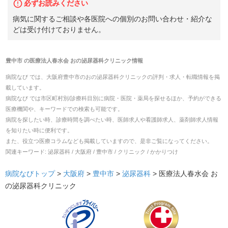
必ずお読みください
病気に関するご相談や各医院への個別のお問い合わせ・紹介な
どは受け付けておりません。
豊中市
の
医療法人春水会 おの泌尿器科クリニック
情報
病院なび では、
大阪府
豊中市
の
おの泌尿器科クリニック
の
評判・求人・転職
情報を掲
載しています。
病院なび では市区町村別/診療科目別に病院・医院・薬局を探せるほか、予約ができる
医療機関や、キーワードでの検索も可能です。
病院を探したい時、診療時間を調べたい時、医師求人や看護師求人、薬剤師求人情報
を知りたい時に便利です。
また、役立つ医療コラムなども掲載していますので、是非ご覧になってください。
関連キーワード:
泌尿器科 / 大阪府 / 豊中市 / クリニック / かかりつけ
病院なびトップ
>
大阪府
>
豊中市
>
泌尿器科
>
医療法人春水会 お
の泌尿器科クリニック