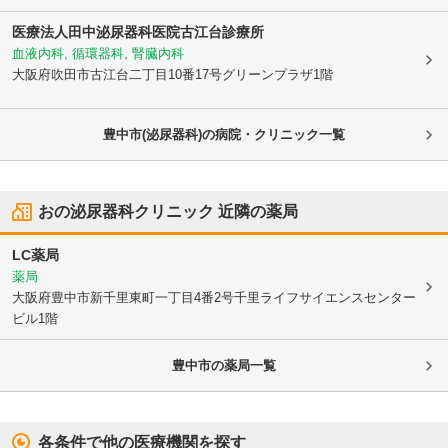
医療法人田中泌尿器科医院古江台診療所
血液内科, 循環器科, 腎臓内科
大阪府吹田市
古江台二丁目10番17号グリーンプラザ1階
豊中市(泌尿器科)の病院・クリニック一覧
おの泌尿器科クリニック
近隣の薬局
LC薬局
薬局
大阪府豊中市
新千里東町一丁目4番2号千里ライフサイエンスセンター
ビル1階
豊中市
の薬局一覧
各条件で他の医療機関を探す