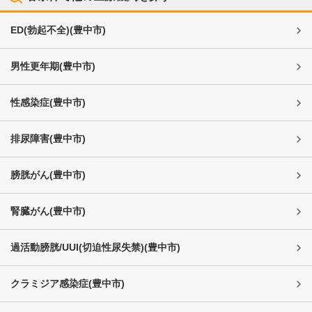
ED(勃起不全)
(
豊中市
)
男性更年期
(
豊中市
)
性感染症
(
豊中市
)
排尿障害
(
豊中市
)
膀胱がん
(
豊中市
)
腎臓がん
(
豊中市
)
過活動膀胱/UUI(切迫性尿失禁)
(
豊中市
)
クラミジア感染症
(
豊中市
)