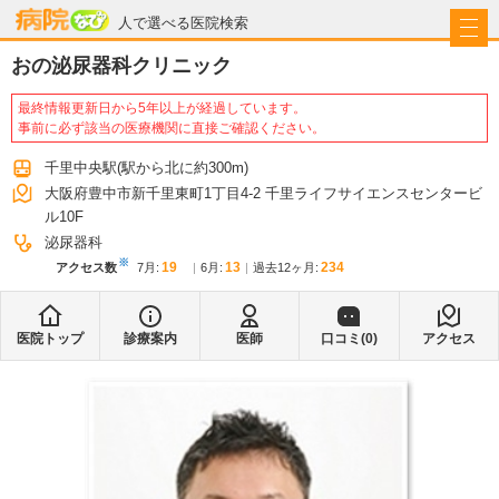
病院なび
人で選べる医院検索
おの泌尿器科クリニック
最終情報更新日から5年以上が経過しています。
事前に必ず該当の医療機関に直接ご確認ください。
千里中央駅
(駅から
北に約300m
)
大阪府豊中市新千里東町1丁目4-2 千里ライフサイエンスセンタービ
ル10F
泌尿器科
※
19
13
234
アクセス数
7月
:
6月
:
過去12ヶ月:
医院トップ
診療案内
医師
口コミ(
0
)
アクセス