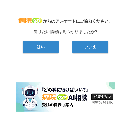
病院なび
からのアンケートにご協力ください。
知りたい情報は見つかりましたか?
はい
いいえ