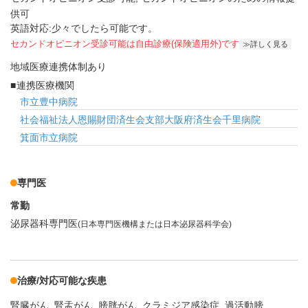
供可
英語対応:少々でしたら可能です。
セカンドオピニオン受診可能
は自由診療(保険適用外)です
詳しく見る
地域医療連携体制あり
連携医療機関
市立豊中病院
社会福祉法人恩賜財団済生会支部大阪府済生会千里病院
箕面市立病院
専門医
常勤
泌尿器科専門医
(日本専門医機構または日本泌尿器科学会)
治療/対応可能な疾患
腎臓がん
腎盂がん
膀胱がん
クラミジア感染症
過活動膀