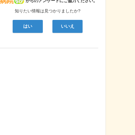
病院なび
からのアンケートにご協力ください。
知りたい情報は見つかりましたか?
はい
いいえ