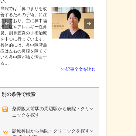
い。
か?
当院では「鼻づまりを改
訪問診療の対象
善するための手術」に注
は、主に通院が
力しており、主に鼻中隔
った方々です。
湾曲症やアレルギー性鼻
寝たきりの方や
炎、副鼻腔炎の手術治療
方に加え、がん
を中心に行っています。
や間質性肺炎の
具体的には、鼻中隔湾曲
学病院や基幹病
症は左右の鼻腔を隔てて
療を終え、緩和
いる鼻中隔が強く湾曲す
要とされる患者
る…
く…
>>記事全文を読む
別の条件で検索
柴原阪大前駅の周辺駅から病院・クリ
ニックを探す
診療科目から病院・クリニックを探す