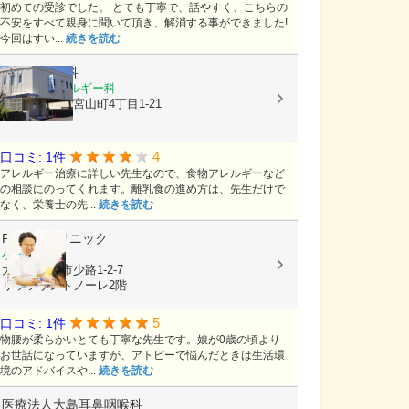
初めての受診でした。 とても丁寧で、話やすく、こちらの
不安をすべて親身に聞いて頂き、解消する事ができました!
今回はすい...
続きを読む
さもり小児科
小児科, アレルギー科
大阪府豊中市宮山町4丁目1-21
4
口コミ: 1件
アレルギー治療に詳しい先生なので、食物アレルギーなど
の相談にのってくれます。離乳食の進め方は、先生だけで
なく、栄養士の先...
続きを読む
PASSOクリニック
小児科
大阪府豊中市少路1-2-7
リッツサントノーレ2階
5
口コミ: 1件
物腰が柔らかいとても丁寧な先生です。娘が0歳の頃より
お世話になっていますが、アトピーで悩んだときは生活環
境のアドバイスや...
続きを読む
医療法人大島耳鼻咽喉科