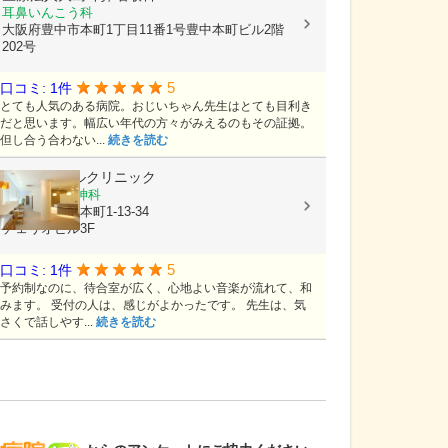
耳鼻いんこう科
大阪府豊中市本町1丁目11番1号豊中本町ビル2階
202号
5
口コミ: 1件
とても人気のある病院。おじいちゃん先生はとても目利き
だと思います。幅広い年代の方々がみえるのもその証拠。
但し合う合わない...
続きを読む
すずメンタルクリニック
心療内科, 精神科
大阪府豊中市本町1-13-34
チェリオビル3F
5
口コミ: 1件
予約制なのに、待合室が広く、心地よい音楽が流れて、和
みます。 受付の人は、感じがよかったです。 先生は、気
さくで話しやす...
続きを読む