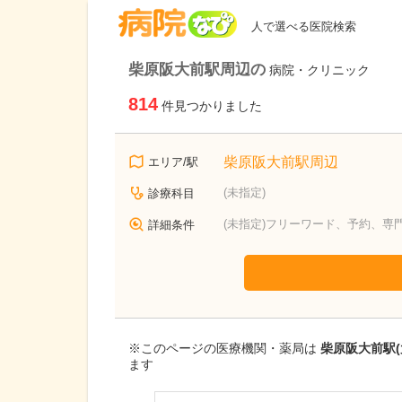
病院なび
人で選べる医院検索
柴原阪大前駅周辺の
病院・クリニック
814
件見つかりました
柴原阪大前駅周辺
エリア/駅
(未指定)
診療科目
(未指定)フリーワード、予約、専
詳細条件
※このページの医療機関・薬局は
柴原阪大前駅
ます