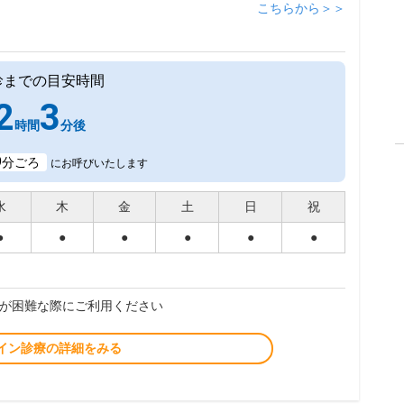
こちらから＞＞
診までの目安時間
2
3
時間
分後
9
分ごろ
にお呼びいたします
水
木
金
土
日
祝
●
●
●
●
●
●
が困難な際にご利用ください
イン診療の詳細をみる