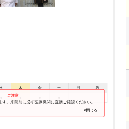
水
木
金
土
日
祝
●
●
●
●
ります。来院前に必ず医療機関に直接ご確認ください。
×閉じる