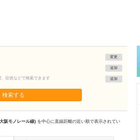
変更
追加
門、症状などで検索できます
追加
検索する
大阪府大阪市住吉区
かわらだ心臓足血管クリニック
(大阪モノレール線)
を中心に直線距離の近い順で表示されてい
河原田 修身
院長
取材記事
貴院の特徴を教えてください。