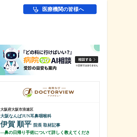
医療機関の皆様へ
医師(ドクター)の
大阪府大阪市浪速区
大阪府吹田市
大阪なんばJUN耳鼻咽喉科
千里北在宅クリ
伊賀 順平
菅 泰彦
院長
取材記事
院
鼻の日帰り手術について詳しく教えてくださ
どのような患者