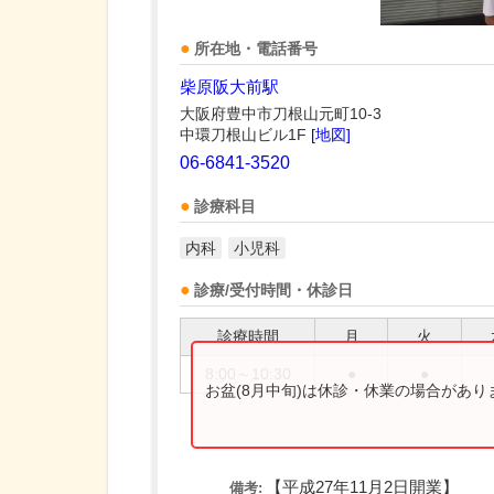
所在地・電話番号
柴原阪大前駅
大阪府豊中市刀根山元町10-3
中環刀根山ビル1F
[地図]
06-6841-3520
診療科目
内科
小児科
診療/受付時間・休診日
診療時間
月
火
8:00～10:30
●
●
お盆(8月中旬)は休診・休業の場合があ
【平成27年11月2日開業】
備考: