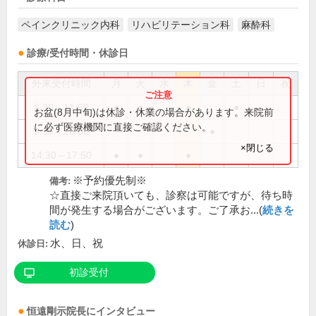
ペインクリニック内科
リハビリテーション科
麻酔科
診療/受付時間・休診日
外来受付時間
月
火
水
木
金
土
日
祝
8:30～11:50
●
●
●
●
お盆(8月中旬)は休診・休業の場合があります。来院前
に必ず医療機関に直接ご確認ください。
9:30～16:00
●
×閉じる
14:30～17:50
●
●
●
※予約優先制※
備考:
☆直接ご来院頂いても、診察は可能ですが、待ち時
間が発生する場合がございます。ご了承お...(
続きを
読む
)
水、日、祝
休診日:
初診受付
恒遠剛示
院長
にインタビュー