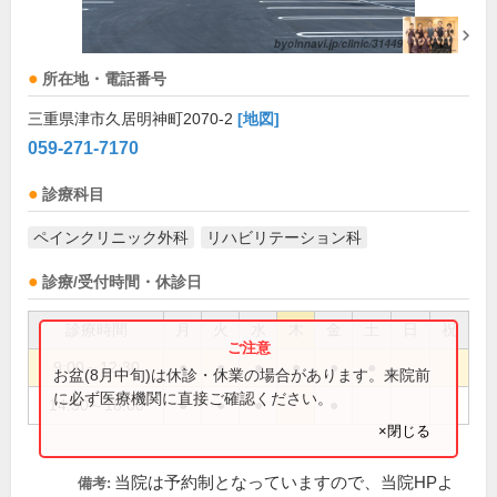
所在地・電話番号
三重県津市久居明神町2070-2
[地図]
059-271-7170
診療科目
ペインクリニック外科
リハビリテーション科
診療/受付時間・休診日
診療時間
月
火
水
木
金
土
日
祝
9:00～12:30
●
●
●
●
●
●
お盆(8月中旬)は休診・休業の場合があります。来院前
に必ず医療機関に直接ご確認ください。
14:30～18:00
●
●
●
●
×閉じる
当院は予約制となっていますので、当院HPよ
備考: