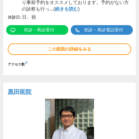
り事前予約をオススメしております。予約がない方
の診察も行っ...(
続きを読む
)
日、祝
休診日:
初診・再診受付
初診・再診電話受付
この医院の詳細をみる
※
アクセス数
黒田医院