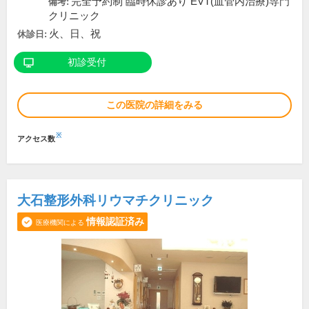
完全予約制 臨時休診あり EVT(血管内治療)専門
備考:
クリニック
火、日、祝
休診日:
初診受付
この医院の詳細をみる
※
アクセス数
大石整形外科リウマチクリニック
情報認証済み
医療機関による