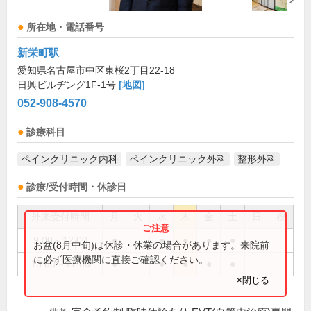
所在地・電話番号
新栄町駅
愛知県名古屋市中区東桜2丁目22-18
日興ビルヂング1F-1号
[地図]
052-908-4570
診療科目
ペインクリニック内科
ペインクリニック外科
整形外科
診療/受付時間・休診日
外来受付時間
月
火
水
木
金
土
日
祝
9:00～12:00
●
●
●
●
●
お盆(8月中旬)は休診・休業の場合があります。来院前
に必ず医療機関に直接ご確認ください。
13:00～17:00
●
●
●
●
●
×閉じる