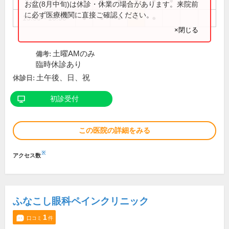
9:00～12:00
●
●
●
●
●
●
お盆(8月中旬)は休診・休業の場合があります。来院前
に必ず医療機関に直接ご確認ください。
15:30～18:30
●
●
●
●
●
×閉じる
土曜AMのみ
備考:
臨時休診あり
土午後、日、祝
休診日:
初診受付
この医院の詳細をみる
※
アクセス数
ふなこし眼科ペインクリニック
1
口コミ
件