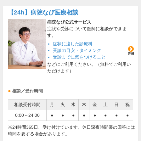
【24h】
病院なび医療相談
病院なび公式サービス
症状や受診について医師に相談ができま
す。
症状に適した診療科
受診の目安・タイミング
受診までに気をつけること
などにご利用ください。（無料でご利用い
ただけます）
相談／受付時間
相談受付時間
月
火
水
木
金
土
日
祝
0:00～24:00
●
●
●
●
●
●
●
●
※24時間365日、受け付けています。休日深夜時間帯の回答には
時間を要する場合があります。