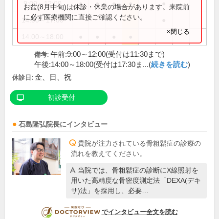
9:00～12:00
●
●
●
●
●
お盆(8月中旬)は休診・休業の場合があります。来院前
に必ず医療機関に直接ご確認ください。
14:00～17:00
●
×閉じる
14:00～18:00
●
●
●
●
午前:9:00～12:00(受付は11:30まで)
備考:
午後:14:00～18:00(受付は17:30ま...(
続きを読む
)
金、日、祝
休診日:
初診受付
石島隆弘
院長
にインタビュー
貴院が注力されている骨粗鬆症の診療の
流れを教えてください。
当院では、骨粗鬆症の診断にX線照射を
用いた高精度な骨密度測定法「DEXA(デキ
サ)法」を採用し、必要…
DOCTORVIEW
でインタビュー全文を読む