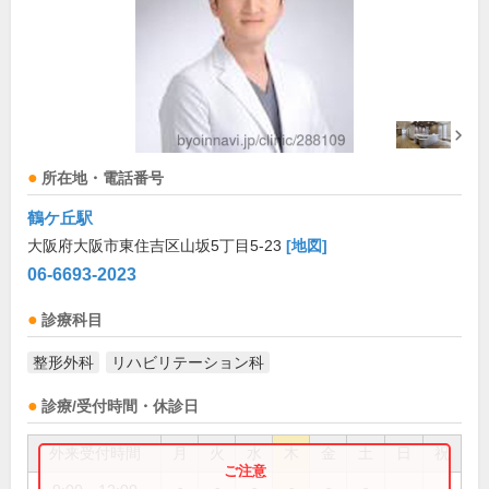
所在地・電話番号
鶴ケ丘駅
大阪府大阪市東住吉区山坂5丁目5-23
[地図]
06-6693-2023
診療科目
整形外科
リハビリテーション科
診療/受付時間・休診日
外来受付時間
月
火
水
木
金
土
日
祝