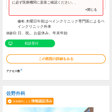
に必ず医療機関に直接ご確認ください。
15:00～18:00
●
●
●
●
×閉じる
木曜日午前はぺインクリニック専門医によるペ
備考:
インクリニック外来
日、祝,、お盆休み、年末年始
休診日:
初診受付
この医院の詳細をみる
※
アクセス数
佐野外科
情報認証済み
医療機関による