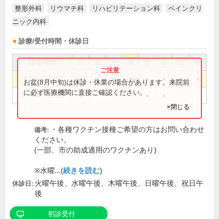
整形外科
リウマチ科
リハビリテーション科
ペインクリ
ニック内科
診療/受付時間・休診日
診療時間
月
火
水
木
金
土
日
祝
9:00～12:30
●
●
●
●
●
●
●
●
お盆(8月中旬)は休診・休業の場合があります。来院前
に必ず医療機関に直接ご確認ください。
15:00～18:30
●
●
●
×閉じる
・各種ワクチン接種ご希望の方はお問い合わせ
備考:
ください。
(一部、市の助成適用のワクチンあり)
※水曜...(
続きを読む
)
火曜午後、水曜午後、木曜午後、日曜午後、祝日午
休診日:
後
初診受付