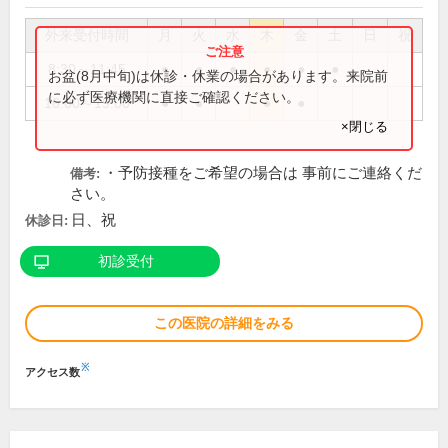
外来受付時間
月
火
水
木
金
土
日
祝
8:30～11:45
●
●
●
●
●
●
お盆(8月中旬)は休診・休業の場合があります。来院前
に必ず医療機関に直接ご確認ください。
16:00～19:00
●
●
●
●
×閉じる
・予防接種をご希望の場合は 事前にご連絡くだ
備考:
さい。
日、祝
休診日:
初診受付
この医院の詳細をみる
※
アクセス数