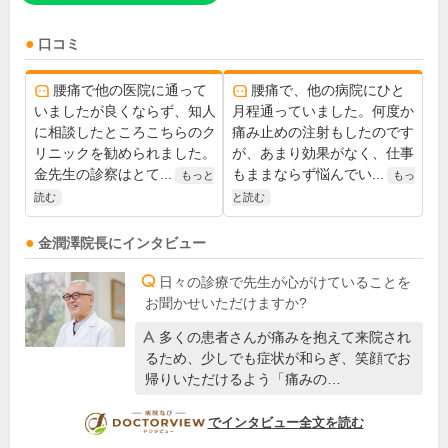
口コミ
腰痛で他の医院に通って
腰痛で、他の病院にひと
いましたが良くならず、知人
月程通っていました。何度か
に相談したところこちらのク
痛み止めの注射もしたのです
リニックを勧められました。
が、あまり効果がなく、仕事
金先生の診察はとて...
もままならず悩んでい...
もっと
もっ
読む
と読む
金潤澤
院長
にインタビュー
日々の診療で先生が心がけていることを
お聞かせいただけますか?
多くの患者さんが痛みを抱えて来院され
るため、少しでも症状が和らぎ、笑顔でお
帰りいただけるよう「痛みの…
DOCTORVIEW
でインタビュー全文を読む