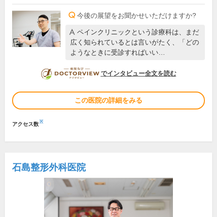
今後の展望をお聞かせいただけますか?
ペインクリニックという診療科は、まだ
広く知られているとは言いがたく、「どの
ようなときに受診すればいい…
DOCTORVIEW
でインタビュー全文を読む
この医院の詳細をみる
※
アクセス数
石島整形外科医院