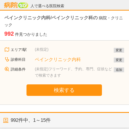
病院なび
人で選べる医院検索
ペインクリニック内科/ペインクリニック科の
病院・クリニ
ック
992
件見つかりました
(未指定)
エリア/駅
変更
ペインクリニック内科
診療科目
変更
(未指定)フリーワード、予約、専門、症状など
詳細条件
追加
で検索できます
検索する
992
件中、
1～15件