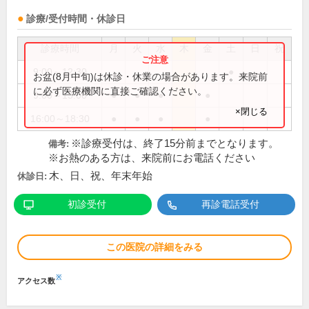
診療/受付時間・休診日
診療時間
月
火
水
木
金
土
日
祝
9:00～12:30
●
お盆(8月中旬)は休診・休業の場合があります。来院前
に必ず医療機関に直接ご確認ください。
9:00～13:00
●
●
●
●
×閉じる
16:00～18:30
●
●
●
●
※診療受付は、終了15分前までとなります。
備考:
※お熱のある方は、来院前にお電話ください
木、日、祝、年末年始
休診日:
初診受付
再診電話受付
この医院の詳細をみる
※
アクセス数