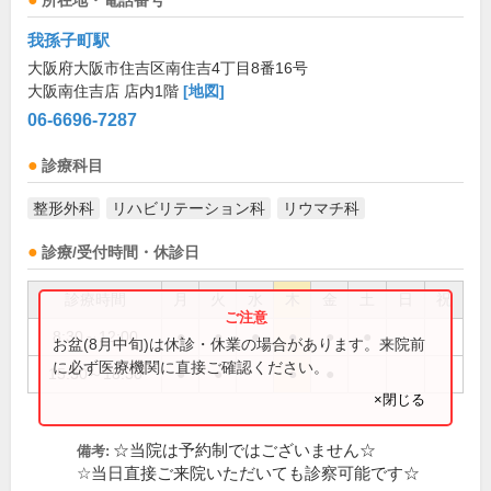
所在地・電話番号
我孫子町駅
大阪府大阪市住吉区南住吉4丁目8番16号
大阪南住吉店 店内1階
[地図]
06-6696-7287
診療科目
整形外科
リハビリテーション科
リウマチ科
診療/受付時間・休診日
診療時間
月
火
水
木
金
土
日
祝
8:30～12:00
●
●
●
●
●
●
お盆(8月中旬)は休診・休業の場合があります。来院前
に必ず医療機関に直接ご確認ください。
15:30～18:30
●
●
●
●
×閉じる
☆当院は予約制ではございません☆
備考:
☆当日直接ご来院いただいても診察可能です☆