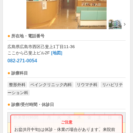
所在地・電話番号
広島県広島市西区己斐上1丁目11-36
ここから己斐上ビル2F
[地図]
082-271-0054
診療科目
整形外科
ペインクリニック内科
リウマチ科
リハビリテ
ーション科
診療/受付時間・休診日
外来受付時間
月
火
水
木
金
土
日
祝
9:00～12:30
●
●
●
●
●
●
お盆(8月中旬)は休診・休業の場合があります。来院前