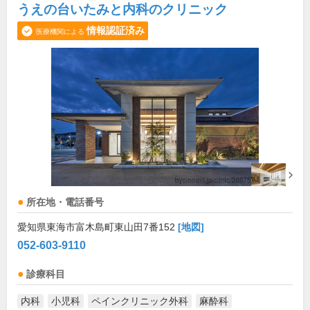
うえの台いたみと内科のクリニック
情報認証済み
医療機関による
所在地・電話番号
愛知県東海市富木島町東山田7番152
[地図]
052-603-9110
診療科目
内科
小児科
ペインクリニック外科
麻酔科