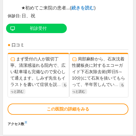
★初めてご来院の患者...(
続きを読む
)
日、祝
休診日:
初診受付
口コミ
まず受付の人が親切丁
局部麻酔から、石灰沈着
寧。清潔感溢れる院内で、広
性腱板炎に対するエコーガ
い駐車場も完備なので安心し
イド下石灰除去術(即日5～
て通えます。しみず先生もイ
10分)にて石灰を抜いてもら
ラストを書いて症状を説...
って、半年苦しんでい...
も
も
っと読む
っと読む
この医院の詳細をみる
※
アクセス数