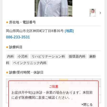
所在地・電話番号
岡山県岡山市北区神田町2丁目8番35号
[地図]
086-233-3531
診療科目
内科
小児科
リハビリテーション科
循環器内科
麻酔
科
ペインクリニック内科
診療/受付時間・休診日
診療時間
月
火
水
木
金
土
日
祝
8:30～12:00
●
●
●
●
●
●
お盆(8月中旬)は休診・休業の場合があります。来院前
に必ず医療機関に直接ご確認ください。
15:00～18:00
●
●
●
●
×閉じる