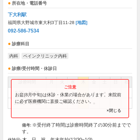
所在地・電話番号
下大利駅
福岡県大野城市東大利3丁目11-28
[地図]
092-586-7534
診療科目
内科
ペインクリニック内科
診療/受付時間・休診日
診療時間
月
火
水
木
金
土
日
祝
9:00～12:30
●
●
●
●
●
お盆(8月中旬)は休診・休業の場合があります。来院前
に必ず医療機関に直接ご確認ください。
14:00～17:00
●
●
●
●
×閉じる
※受付終了時間は診療時間終了の30分前までで
備考:
す。
木、日、祝、年末年始(12/30~1/3)
休診日: