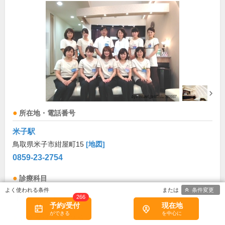
所在地・電話番号
米子駅
鳥取県米子市紺屋町15
[地図]
0859-23-2754
診療科目
条件変更
眼科
小児眼科
麻酔科
266
予約/受付
現在地
診療/受付時間・休診日