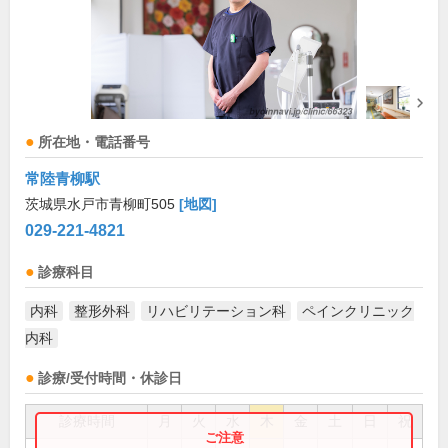
所在地・電話番号
常陸青柳駅
茨城県水戸市青柳町505
[地図]
029-221-4821
診療科目
内科
整形外科
リハビリテーション科
ペインクリニック
内科
診療/受付時間・休診日
診療時間
月
火
水
木
金
土
日
祝