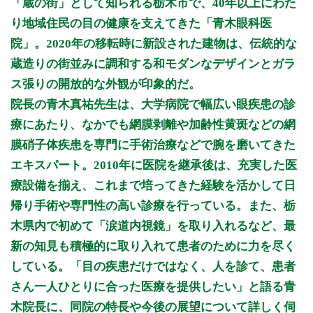
「蔵の街」として知られる栃木市で、40年以上にわた
9:00〜12:00
●
●
●
●
●
●
り地域住民の目の健康を支えてきた「青木眼科医
14:30〜18:00
●
●
●
●
院」。2020年の移転時に新設された建物は、伝統的な
蔵造りの街並みに調和する和モダンなデザインとガラ
休診日: 日、祝
ス張りの開放的な外観が印象的だ。
備考: 【予約の無い方の受付時間】
院長の青木真祐先生は、大学病院で幅広い眼疾患の診
午前9:00から11:30まで、午後14:30から17:30まで
療にあたり、なかでも網膜剥離や加齢性黄斑などの網
※診療時間や臨時休診・診療内容等について、事前に必ず医療
膜硝子体疾患を専門に手術治療などで腕を磨いてきた
機関ホームページ、またはお電話にてご確認ください。
エキスパート。2010年に医院を継承後は、充実した医
>>病院なびで医療機関の詳細を見る
療設備を揃え、これまで培ってきた経験を活かして日
帰り手術や専門性の高い診療を行っている。また、栃
公式HPはこちら
木県内で初めて「涙道内視鏡」を取り入れるなど、最
新の知見も積極的に取り入れて患者のために力を尽く
している。「目の疾患だけではなく、人を診て、患者
さん一人ひとりに合った医療を提供したい」と語る青
木院長に、同院の特長や今後の展望について詳しく伺