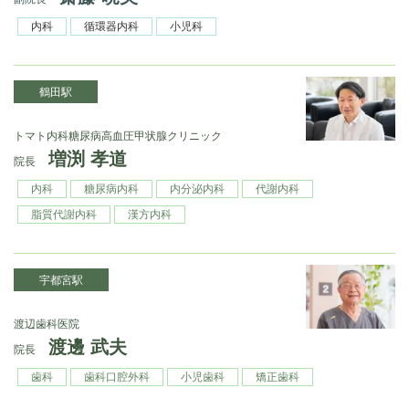
内科
循環器内科
小児科
鶴田駅
トマト内科糖尿病高血圧甲状腺クリニック
増渕 孝道
院長
内科
糖尿病内科
内分泌内科
代謝内科
脂質代謝内科
漢方内科
宇都宮駅
渡辺歯科医院
渡邊 武夫
院長
歯科
歯科口腔外科
小児歯科
矯正歯科