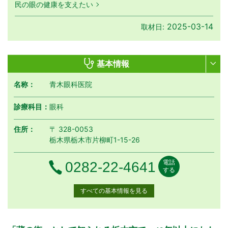
民の眼の健康を支えたい
2025-03-14
取材日:
基本情報
名称：
青木眼科医院
診療科目：
眼科
住所：
〒 328-0053
栃木県栃木市片柳町1-15-26
電話
電話番号
0282-22-4641
する
すべての基本情報を見る
月曜日
火曜日
水曜日
木曜日
金曜日
土曜日
日曜日
祝日
診療時間
月
火
水
木
金
土
日
祝