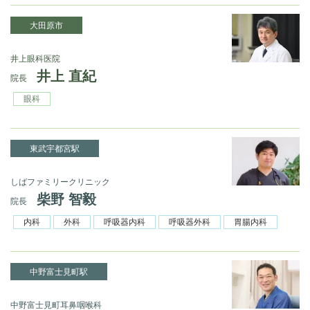
大田原市
井上眼科医院
井上 直紀
院長
眼科
東武宇都宮駅
しばファミリークリニック
柴野 智毅
院長
内科
外科
呼吸器内科
呼吸器外科
胃腸内科
中野富士見町駅
中野富士見町耳鼻咽喉科