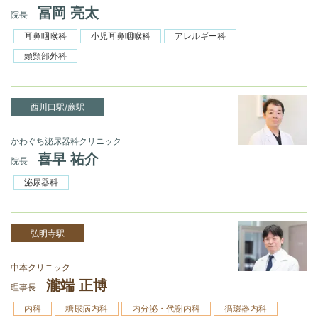
冨岡 亮太
院長
耳鼻咽喉科
小児耳鼻咽喉科
アレルギー科
頭頸部外科
西川口駅/蕨駅
かわぐち泌尿器科クリニック
喜早 祐介
院長
泌尿器科
弘明寺駅
中本クリニック
瀧端 正博
理事長
内科
糖尿病内科
内分泌・代謝内科
循環器内科