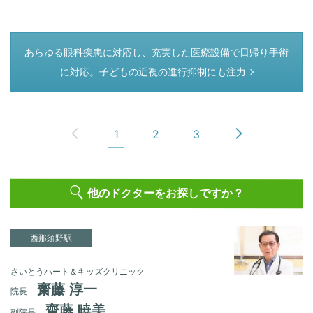
つぎのページ
あらゆる眼科疾患に対応し、充実した医療設備で日帰り手術
に対応。子どもの近視の進行抑制にも注力
1
2
3
他のドクターをお探しですか？
西那須野駅
さいとうハート＆キッズクリニック
齋藤 淳一
院長
齋藤 暁美
副院長