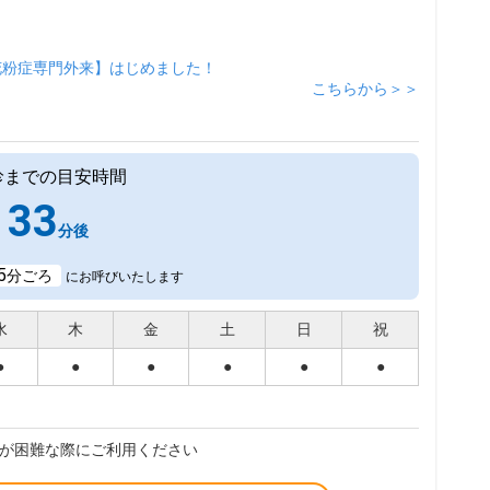
花粉症専門外来】はじめました！
こちらから＞＞
診までの目安時間
33
分後
5
分ごろ
にお呼びいたします
水
木
金
土
日
祝
●
●
●
●
●
●
が困難な際にご利用ください