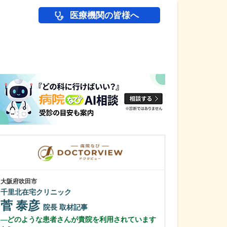
医療機関の皆様へ
医師(ドクター)の
大阪府吹田市
大阪府大阪市住吉区
千里北在宅クリニック
むらやま大腸肛
菅 泰彦
村山 浩之
院長
取材記事
どのような患者さんが貴院を利用されています
先生が医師を志