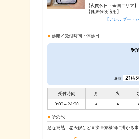
【夜間休日・全国エリア】
【健康保険適用】
【アレルギー・
診療／受付時間・休診日
受
21
5
時
最短
受付時間
月
火
0:00～24:00
●
●
その他
急な発熱、悪天候など直接医療機関に掛かる事