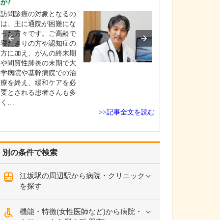
か?
れた理由を教え
訪問診療の対象となるの
医師を志したの
は、主に通院が困難にな
生の頃でした。
った方々です。ご高齢で
療関係者が多か
寝たきりの方や認知症の
もあり、ごく自
方に加え、がんの終末期
来は医者になり
や間質性肺炎の末期で大
思うようになっ
学病院や基幹病院での治
す。その夢を実
療を終え、緩和ケアを必
めに兵庫医科大
要とされる患者さんも多
へ進学し、卒業
く…
医科…
>>記事全文を読む
別の条件で検索
江坂駅の周辺駅から病院・クリニック
を探す
機能・特徴(女性医師など)から病院・