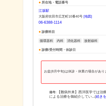
所在地・電話番号
江坂駅
大阪府吹田市広芝町10番40号
[地図]
06-6388-1114
診療科目
循環器科
内科
消化器科
放射線科
診療/受付時間・休診日
お盆(8月中旬)は休診・休業の場合があ
【難病外来】西洋医学では治
備考:
による治療を御紹介してい...(
続き