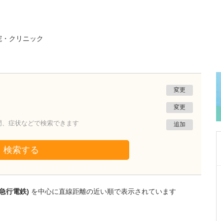
院・クリニック
変更
変更
門、症状などで検索できます
追加
検索する
静岡県静岡市葵区
ひびのクリニック
急行電鉄)
を中心に直線距離の近い順で表示されています
日比野 正幸
院長
取材記事
幅広い診療に対応されている中でも、特に力を