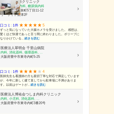
うえやま内科クリニック
内科, 消化器内科, 糖尿病内科
大阪府吹田市泉町5丁目11-12
リーサイド豊津2F
5
口コミ: 1件
ずっと気になっていた大腸カメラを受けました。 感想は、
驚くほど快適であっと言う間に終わりました。ポリープに
なりかけている...
続きを読む
医療法人翠明会
千里山病院
内科, 消化器科, 循環器科, ...
大阪府豊中市東寺内町5-25
4
口コミ: 1件
医師先生も看護師の方も親切丁寧な対応で満足しています
が、今年に新しく建て直してから駐車場に不満がありま
す。以前はゲートが...
続きを読む
医療法人博祐会つしま内科クリニック
内科, 小児科, 消化器科, ...
大阪府豊中市東寺内町3番20号