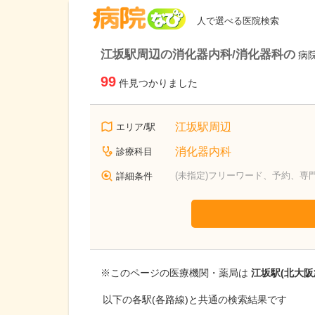
病院なび
人で選べる医院検索
江坂駅周辺の消化器内科/消化器科の
病
99
件見つかりました
江坂駅周辺
エリア/駅
消化器内科
診療科目
(未指定)フリーワード、予約、専
詳細条件
※このページの医療機関・薬局は
江坂駅(北大阪
以下の各駅(各路線)と共通の検索結果です