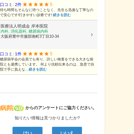
5
口コミ: 2件
待ち時間もそんなに待つことなく、先生も迅速な丁寧なの
で安心です!行きやすい診療です!
続きを読む
医療法人明成会
岸本医院
内科, 消化器科, 糖尿病内科
大阪府豊中市服部南町3丁目10-34
5
口コミ: 1件
糖尿病学会の会員でも有り、詳しい検査をできる大きな病
院とも連携しています。 何より信頼出来るのは、急患で自
院で手に負えな...
続きを読む
病院なび
からのアンケートにご協力ください。
知りたい情報は見つかりましたか?
はい
いいえ