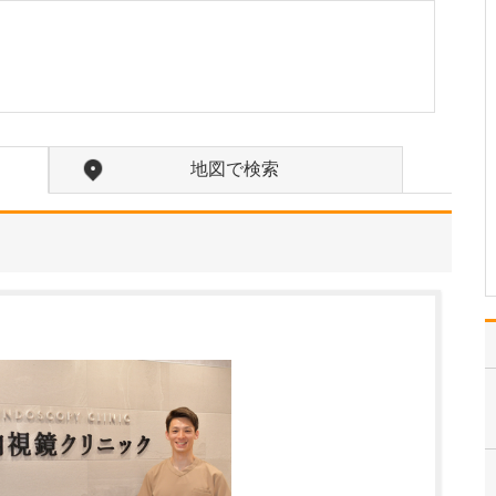
入れている分野があれば教えてください。
勤務医時代、がんで苦し
む多くの患者さんと向き
合ってきた経験から、が
んをはじめとする重篤な
疾患をできるだけ早期に
発見し、適切な治療につ
なげることに特に力を入
地図で検索
れています。例えば「他
院で過敏性腸炎と診断さ
れ…
>>記事全文を読む