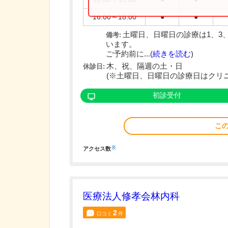
16:00～18:00
●
●
土曜日、日曜日の診療は1、3
備考:
います。
ご予約前に...(
続きを読む
)
木、祝、隔週の土・日
休診日:
(※土曜日、日曜日の診療日はクリ
初診受付
こ
※
アクセス数
医療法人修孝会林内科
2
口コミ
件