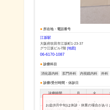
所在地・電話番号
江坂駅
大阪府吹田市江坂町1-23-37
グウ江坂ビル7階
[地図]
06-6170-1087
診療科目
消化器内科
肛門外科
内視鏡内科
外科
診療/受付時間・休診日
診療時間
月
火
9:00～12:00
●
●
お盆(8月中旬)は休診・休業の場合があ
13:00～16:00
●
●