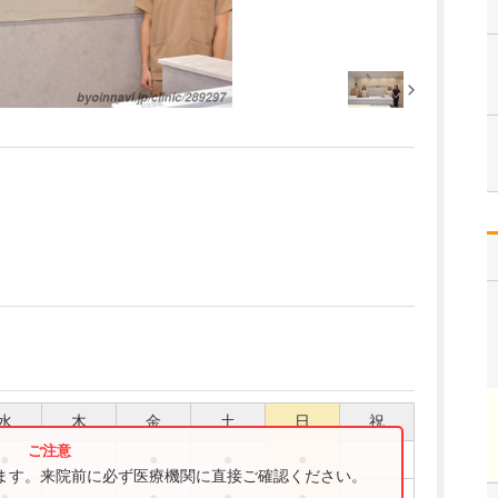
水
木
金
土
日
祝
●
●
●
●
ります。来院前に必ず医療機関に直接ご確認ください。
●
●
●
●