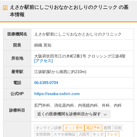
えさか駅前にしごりおなかとおしりのクリニック
の基
本情報
医療機関名
えさか駅前にしごりおなかとおしりのクリニック
院長
錦織 英知
大阪府吹田市江の木町2番1号 クロッシング江坂4階
所在地
[アクセス]
最寄駅
江坂駅
(駅から
南西に約210m
)
電話
06-6389-0704
公式HP
https://esaka-oshiri.com
肛門外科
、
消化器内科
、
内視鏡内科
、
外科
、
内科
診療科目
近くの医療機関を診療科目から探す
オンライン診療
ネット受付
電話予約
夜間
日祝
女性医師
スマホ保険証
入院可
キッズ
クレカ