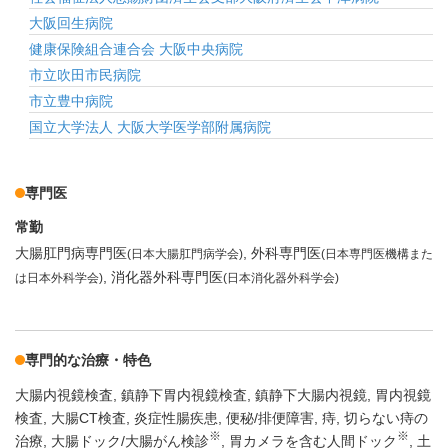
大阪回生病院
健康保険組合連合会 大阪中央病院
市立吹田市民病院
市立豊中病院
国立大学法人 大阪大学医学部附属病院
専門医
常勤
大腸肛門病専門医
外科専門医
(日本大腸肛門病学会)
(日本専門医機構また
消化器外科専門医
は日本外科学会)
(日本消化器外科学会)
専門的な治療・特色
大腸内視鏡検査
鎮静下胃内視鏡検査
鎮静下大腸内視鏡
胃内視鏡
検査
大腸CT検査
炎症性腸疾患
便秘/排便障害
痔
切らない痔の
※
※
治療
大腸ドック/大腸がん検診
胃カメラを含む人間ドック
土