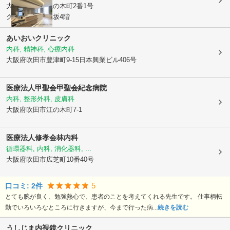
大阪府吹田市
江の木町2番1号
クロッシング江坂4階
あいおいクリニック
内科, 精神科, 心療内科
大阪府吹田市
豊津町9-15日本興業ビル406号
医療法人甲聖会
甲聖会紀念病院
内科, 整形外科, 皮膚科
大阪府吹田市
江の木町7-1
医療法人修孝会林内科
循環器科, 内科, 消化器科, ...
大阪府吹田市
広芝町10番40号
5
口コミ:
2
件
とても腕が良く、勉強熱心で、患者のことを考えてくれる先生です。 仕事柄転
勤でいろいろなところに行きますが、今まで行った病...
続きを読む
うしじま内視鏡クリニック