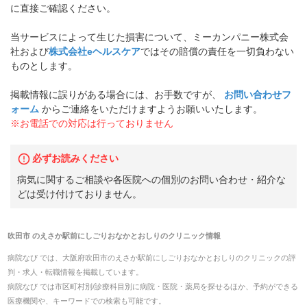
に直接ご確認ください。
当サービスによって生じた損害について、ミーカンパニー株式会
社および
株式会社eヘルスケア
ではその賠償の責任を一切負わない
ものとします。
掲載情報に誤りがある場合には、お手数ですが、
お問い合わせフ
ォーム
からご連絡をいただけますようお願いいたします。
※お電話での対応は行っておりません
必ずお読みください
病気に関するご相談や各医院への個別のお問い合わせ・紹介な
どは受け付けておりません。
吹田市
の
えさか駅前にしごりおなかとおしりのクリニック
情報
病院なび では、
大阪府
吹田市
の
えさか駅前にしごりおなかとおしりのクリニック
の
評
判・求人・転職
情報を掲載しています。
病院なび では市区町村別/診療科目別に病院・医院・薬局を探せるほか、予約ができる
医療機関や、キーワードでの検索も可能です。