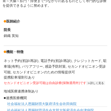
胃～大腸～肛門・排便までつながりのあるものとして専門的な診療
を提供できるように努めます。
医師紹介
院長
錦織 英知
機能・特徴
ネット予約(初診/再診)
電話予約(初診/再診)
クレジットカード
駐
車場(有料)
バリアフリー
感染予防対策
セカンドオピニオン受診
可能
セカンドオピニオンのための情報提供可
提携駐車場割引あり
セカンドオピニオン受診可能
は自由診療(保険適用外)です
詳しく見る
地域医療連携体制あり
連携医療機関
社会福祉法人恩賜財団大阪府済生会吹田病院
社会福祉法人恩賜財団済生会支部大阪府済生会中津病院