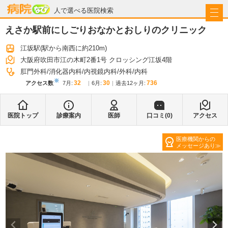
病院なび
人で選べる医院検索
えさか駅前にしごりおなかとおしりのクリニック
江坂駅
(駅から
南西に約210m
)
大阪府吹田市江の木町2番1号 クロッシング江坂4階
肛門外科
消化器内科
内視鏡内科
外科
内科
※
32
30
736
アクセス数
7月
:
6月
:
過去12ヶ月:
医院トップ
診療案内
医師
口コミ(
0
)
アクセス
医療機関からの
メッセージあり