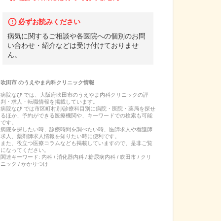
必ずお読みください
病気に関するご相談や各医院への個別のお問
い合わせ・紹介などは受け付けておりませ
ん。
吹田市
の
うえやま内科クリニック
情報
病院なび では、
大阪府
吹田市
の
うえやま内科クリニック
の
評
判・求人・転職
情報を掲載しています。
病院なび では市区町村別/診療科目別に病院・医院・薬局を探せ
るほか、予約ができる医療機関や、キーワードでの検索も可能
です。
病院を探したい時、診療時間を調べたい時、医師求人や看護師
求人、薬剤師求人情報を知りたい時に便利です。
また、役立つ医療コラムなども掲載していますので、是非ご覧
になってください。
関連キーワード:
内科 / 消化器内科 / 糖尿病内科 / 吹田市 / クリ
ニック / かかりつけ