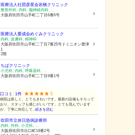
医療法人社団彦星会岩橋クリニック
整形外科, 内科, 脳神経内科, ...
大阪府吹田市
山手町二丁目6番6号
医療法人愛成会めぐみクリニック
内科, 皮膚科, 精神科
大阪府吹田市
山手町二丁目7番25号ドミニオン豊津
1
2階
ちばクリニック
小児科, 内科, 呼吸器科, ...
大阪府吹田市
山手町二丁目9番1号
5
口コミ:
1
件
病院は新しく、とてもきれいです。最新の設備もそろって
おり、スタッフも感じがいいです。とても混んでいます
が、丁寧に対応して...
続きを読む
吹田市立休日急病診療所
内科, 外科, 小児科, ...
大阪府吹田市
出口町19番2号