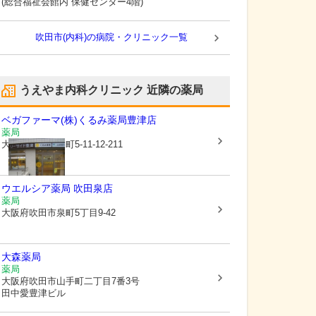
(総合福祉会館内 保健センター4階)
吹田市(内科)の病院・クリニック一覧
うえやま内科クリニック
近隣の薬局
ベガファーマ(株)
くるみ薬局豊津店
薬局
大阪府吹田市
泉町5-11-12-211
ウエルシア薬局 吹田泉店
薬局
大阪府吹田市
泉町5丁目9-42
大森薬局
薬局
大阪府吹田市
山手町二丁目7番3号
田中愛豊津ビル