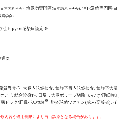
糖尿病専門医
消化器病専門医
(日本内科学会)
(日本糖尿病学会)
(日
視鏡学会)
H.pylori感染症認定医
食道炎
脂質異常症
大腸内視鏡検査
鎮静下胃内視鏡検査
鎮静下大腸
※
ケア
総合診療科
日帰り大腸ポリープ切除
いびき/睡眠時無
※
肝臓ドック/肝臓がん検診
肺炎球菌ワクチン(成人/高齢者)
イ
治療内容や適用制限により自由診療となる場合があります。