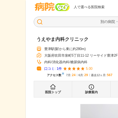
病院なび
人で選べる医院検索
うえやま内科クリニック
豊津駅
(駅から
東に約280m
)
大阪府吹田市泉町5丁目11-12 リーサイド豊津2F
内科
消化器内科
糖尿病内科
口コミ:
1
件
5.00
※
24
29
567
アクセス数
7月
:
6月
:
過去12ヶ月:
医院トップ
診療案内