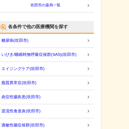
吹田市
の薬局一覧
各条件で他の医療機関を探す
糖尿病
(
吹田市
)
いびき/睡眠時無呼吸症候群(SAS)
(
吹田市
)
エイジングケア
(
吹田市
)
脂質異常症
(
吹田市
)
炎症性腸疾患
(
吹田市
)
逆流性食道炎
(
吹田市
)
過敏性腸症候群
(
吹田市
)