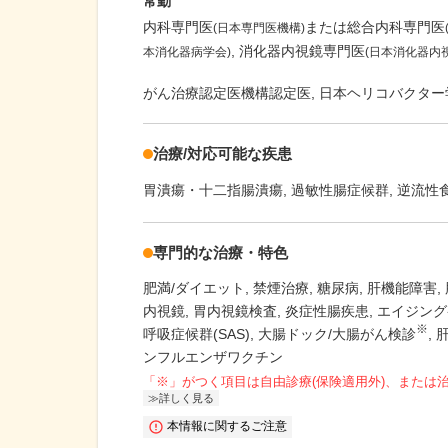
常勤
内科専門医
または総合内科専門医
(日本専門医機構)
消化器内視鏡専門医
本消化器病学会)
(日本消化器内
がん治療認定医機構認定医, 日本ヘリコバクター学会
治療/対応可能な疾患
胃潰瘍・十二指腸潰瘍
過敏性腸症候群
逆流性
専門的な治療・特色
肥満/ダイエット
禁煙治療
糖尿病
肝機能障害
内視鏡
胃内視鏡検査
炎症性腸疾患
エイジング
※
呼吸症候群(SAS)
大腸ドック/大腸がん検診
ンフルエンザワクチン
「※」がつく項目は自由診療(保険適用外)、または
詳しく見る
本情報に関するご注意