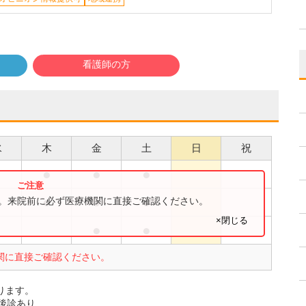
看護師の方
水
木
金
土
日
祝
●
●
●
●
●
●
●
●
す。来院前に必ず医療機関に直接ご確認ください。
×閉じる
●
●
●
関に直接ご確認ください。
おります。
後診あり