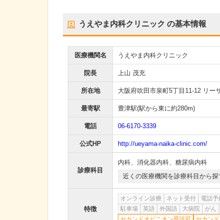
うえやま内科クリニック
の基本情報
医療機関名
うえやま内科クリニック
院長
上山 茂充
所在地
大阪府吹田市泉町5丁目11-12 リー
最寄駅
豊津駅
(駅から
東に約280m
)
電話
06-6170-3339
公式HP
http://ueyama-naika-clinic.com/
内科
、
消化器内科
、
糖尿病内科
診療科目
近くの医療機関を診療科目から探
オンライン診療
ネット受付
電話予
特徴
駐車場
英語
外国語
大病院
がん
セカンドオピニオン受診可
セカンド