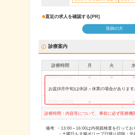
直近の求人を確認する
[PR]
医師の方
診療案内
診療時間
月
火
●
●
9:00
〜
12:00
●
●
お盆(8月中旬)は休診・休業の場合がありま
13:00
〜
16:00
●
16:00
〜
19:00
診療時間・内容等について、事前に必ず医療機
備考:
・13:00～16:00は内視鏡検査を行って
・土曜日も大腸ポリープ日帰り切除・午