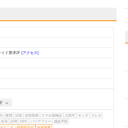
サイド豊津2F
[アクセス]
す
約
夜間
日祝
女性医師
スマホ保険証
入院可
キッズ
クレカ
在宅
訪問
DPC
バリアフリー
感染予防
オピニオン情報提供可
地域連携