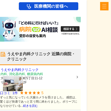
医療機関の皆様へ
うえやま内科クリニック
近隣の病院・
クリニック
うえやま内科クリニック
内科, 消化器内科, 糖尿病内科
大阪府吹田市
泉町5丁目11-12
リーサイド豊津2F
5
口コミ:
1
件
ずっと気になっていた大腸カメラを受けました。 感想は、
驚くほど快適であっと言う間に終わりました。ポリープに
なりかけている...
続きを読む