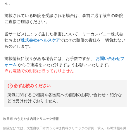
ん。
掲載されている医院を受診される場合は、事前に必ず該当の医院
に直接ご確認ください。
当サービスによって生じた損害について、ミーカンパニー株式会
社および
株式会社eヘルスケア
ではその賠償の責任を一切負わない
ものとします。
掲載情報に誤りがある場合には、お手数ですが、
お問い合わせフ
ォーム
からご連絡をいただけますようお願いいたします。
※お電話での対応は行っておりません
必ずお読みください
病気に関するご相談や各医院への個別のお問い合わせ・紹介な
どは受け付けておりません。
吹田市
の
うえやま内科クリニック
情報
病院なび では、
大阪府
吹田市
の
うえやま内科クリニック
の
評判・求人・転職
情報を掲