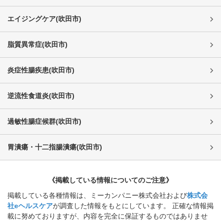
エイジングケア
(
吹田市
)
脂質異常症
(
吹田市
)
炎症性腸疾患
(
吹田市
)
逆流性食道炎
(
吹田市
)
過敏性腸症候群
(
吹田市
)
胃潰瘍・十二指腸潰瘍
(
吹田市
)
《掲載している情報についてのご注意》
掲載している各種情報は、ミーカンパニー株式会社および
株式会
社eヘルスケア
が調査した情報をもとにしています。 正確な情報掲
載に努めておりますが、内容を完全に保証するものではありませ