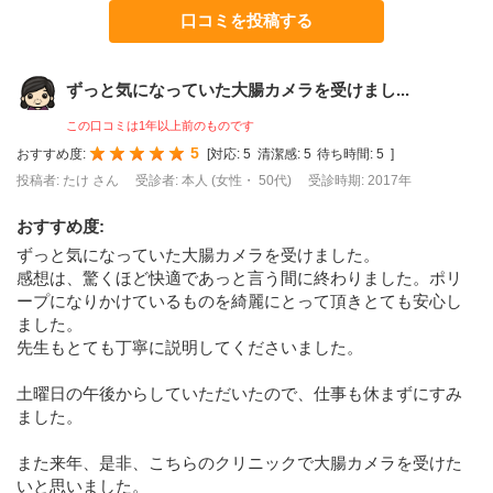
口コミを投稿する
ずっと気になっていた大腸カメラを受けまし...
この口コミは1年以上前のものです
5
おすすめ度:
[
対応:
5
清潔感:
5
待ち時間:
5
]
投稿者: たけ さん
受診者: 本人 (女性・ 50代)
受診時期: 2017年
おすすめ度
:
ずっと気になっていた大腸カメラを受けました。
感想は、驚くほど快適であっと言う間に終わりました。ポリ
ープになりかけているものを綺麗にとって頂きとても安心し
ました。
先生もとても丁寧に説明してくださいました。
土曜日の午後からしていただいたので、仕事も休まずにすみ
ました。
また来年、是非、こちらのクリニックで大腸カメラを受けた
いと思いました。