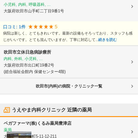
小児科, 内科, 呼吸器科, ...
大阪府吹田市
山手町二丁目9番1号
5
口コミ:
1
件
病院は新しく、とてもきれいです。最新の設備もそろっており、スタッフも感
じがいいです。とても混んでいますが、丁寧に対応して...
続きを読む
吹田市立休日急病診療所
内科, 外科, 小児科, ...
大阪府吹田市
出口町19番2号
(総合福祉会館内 保健センター4階)
吹田市(内科)の病院・クリニック一覧
うえやま内科クリニック
近隣の薬局
ベガファーマ(株)
くるみ薬局豊津店
薬局
大阪府吹田市
泉町5-11-12-211