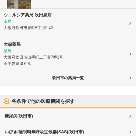
ウエルシア薬局 吹田泉店
薬局
大阪府吹田市
泉町5丁目9-42
大森薬局
薬局
大阪府吹田市
山手町二丁目7番3号
田中愛豊津ビル
吹田市
の薬局一覧
各条件で他の医療機関を探す
糖尿病
(
吹田市
)
いびき/睡眠時無呼吸症候群(SAS)
(
吹田市
)