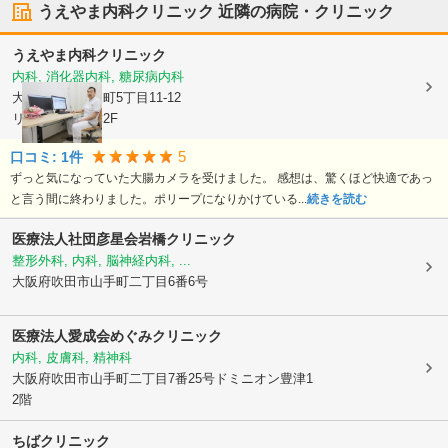
うえやま内科クリニック
近隣の病院・クリニック
うえやま内科クリニック
内科, 消化器内科, 糖尿病内科
大阪府吹田市
泉町5丁目11-12
リーサイド豊津2F
5
口コミ:
1
件
ずっと気になっていた大腸カメラを受けました。 感想は、驚くほど快適であっ
と言う間に終わりました。ポリープになりかけている...
続きを読む
医療法人社団彦星会岩橋クリニック
整形外科, 内科, 脳神経内科, ...
大阪府吹田市
山手町二丁目6番6号
医療法人愛成会めぐみクリニック
内科, 皮膚科, 精神科
大阪府吹田市
山手町二丁目7番25号ドミニオン豊津1
2階
ちばクリニック