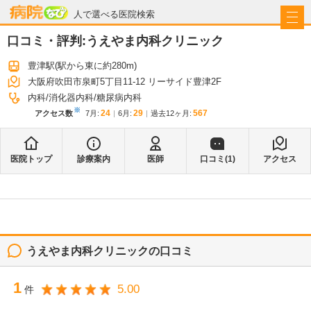
病院なび
人で選べる医院検索
口コミ・評判:
うえやま内科クリニック
豊津駅
(駅から
東に約280m
)
大阪府吹田市泉町5丁目11-12 リーサイド豊津2F
内科
消化器内科
糖尿病内科
※
24
29
567
アクセス数
7月
:
6月
:
過去12ヶ月:
医院トップ
診療案内
医師
口コミ(
1
)
アクセス
うえやま内科クリニック
の口コミ
1
5.00
件