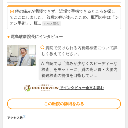
痔の痛みが我慢できず、近場で手術できるところを探し
てここにしました。 複数の痔があったため、肛門の中は「ジ
オン手術」、肛...
もっと読む
尾島敏康
院長
にインタビュー
貴院で受けられる内視鏡検査について詳
しく教えてください。
当院では「痛みが少なくスピーディーな
検査」をモットーに、質の高い胃・大腸内
視鏡検査の提供を目指してい…
DOCTORVIEW
でインタビュー全文を読む
この医院の詳細をみる
※
アクセス数