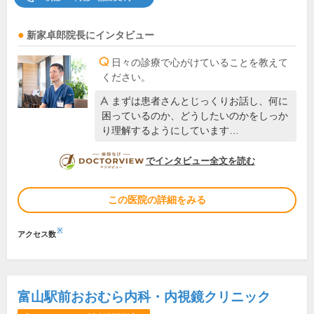
新家卓郎
院長
にインタビュー
日々の診療で心がけていることを教えて
ください。
まずは患者さんとじっくりお話し、何に
困っているのか、どうしたいのかをしっか
り理解するようにしています…
DOCTORVIEW
でインタビュー全文を読む
この医院の詳細をみる
※
アクセス数
富山駅前おおむら内科・内視鏡クリニック