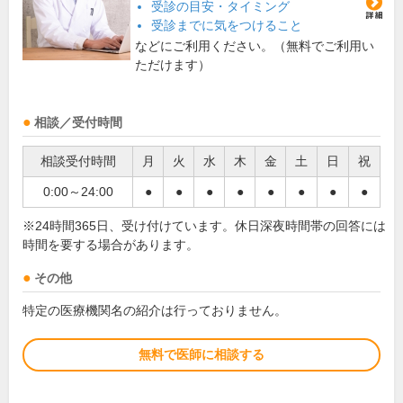
受診の目安・タイミング
受診までに気をつけること
などにご利用ください。（無料でご利用い
ただけます）
相談／受付時間
相談受付時間
月
火
水
木
金
土
日
祝
0:00～24:00
●
●
●
●
●
●
●
●
※24時間365日、受け付けています。休日深夜時間帯の回答には
時間を要する場合があります。
その他
特定の医療機関名の紹介は行っておりません。
無料で医師に相談する