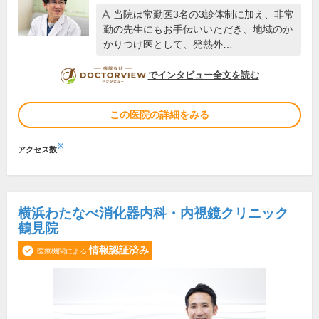
当院は常勤医3名の3診体制に加え、非常
勤の先生にもお手伝いいただき、地域のか
かりつけ医として、発熱外…
DOCTORVIEW
でインタビュー全文を読む
この医院の詳細をみる
※
アクセス数
横浜わたなべ消化器内科・内視鏡クリニック
鶴見院
情報認証済み
医療機関による