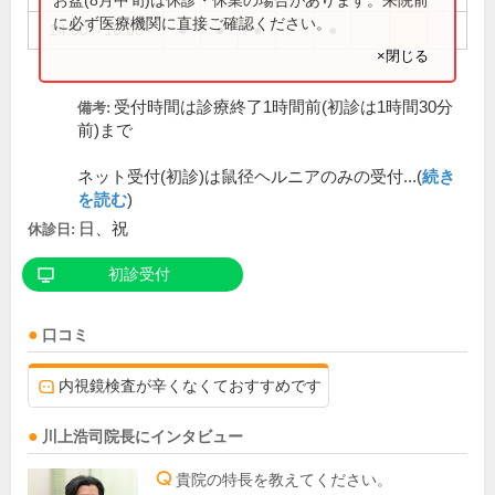
に必ず医療機関に直接ご確認ください。
14:00～18:00
●
●
●
●
×閉じる
受付時間は診療終了1時間前(初診は1時間30分
備考:
前)まで
ネット受付(初診)は鼠径ヘルニアのみの受付...(
続き
を読む
)
日、祝
休診日:
初診受付
口コミ
内視鏡検査が辛くなくておすすめです
川上浩司
院長
にインタビュー
貴院の特長を教えてください。