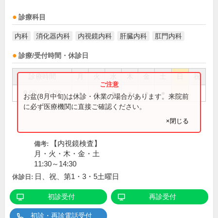
診療科目
内科
消化器内科
内視鏡内科
肝臓内科
肛門内科
診療/受付時間・休診日
診療時間
月
火
水
木
金
土
日
祝
9:00～11:30
●
●
●
●
●
●
お盆(8月中旬)は休診・休業の場合があります。来院前
に必ず医療機関に直接ご確認ください。
×閉じる
【内視鏡検査】
備考:
月・火・木・金・土
11:30～14:30
日、祝、第1・3・5土曜日
休診日:
初診受付
再診受付
初診・再診電話受付