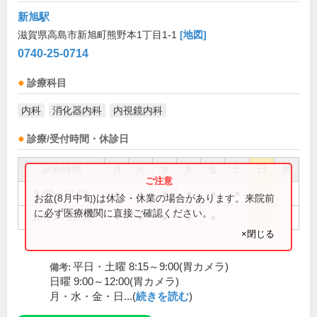
新旭駅
滋賀県高島市新旭町熊野本1丁目1-1
[地図]
0740-25-0714
診療科目
内科
消化器内科
内視鏡内科
診療/受付時間・休診日
診療時間
月
火
水
木
金
土
日
祝
9:00～12:00
●
●
●
●
●
●
お盆(8月中旬)は休診・休業の場合があります。来院前
に必ず医療機関に直接ご確認ください。
16:00～19:00
●
●
●
●
●
×閉じる
平日・土曜 8:15～9:00(胃カメラ)
備考:
日曜 9:00～12:00(胃カメラ)
月・水・金・日...(
続きを読む
)