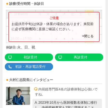
診療/受付時間・休診日
診療時間
月
火
水
木
金
土
日
祝
9:00～12:00
●
●
お盆(8月中旬)は休診・休業の場合があります。来院前
に必ず医療機関に直接ご確認ください。
9:00～12:30
●
●
●
×閉じる
15:00～17:30
●
●
●
●
火、日、祝
休診日:
初診受付
再診受付
初診・再診電話受付
大村仁志
院長
にインタビュー
内視鏡専門医4名の診療体制は心強いで
すね。
2023年10月から医師複数名体制に移行
し、内視鏡検査室も2室に増築すること