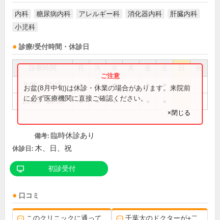
内科
糖尿病内科
アレルギー科
消化器内科
肝臓内科
小児科
診療/受付時間・休診日
診療時間
月
火
水
木
金
土
日
祝
9:00～12:15
●
●
●
●
●
お盆(8月中旬)は休診・休業の場合があります。来院前
に必ず医療機関に直接ご確認ください。
15:00～18:00
●
●
●
●
●
×閉じる
臨時休診あり
備考:
木、日、祝
休診日:
初診受付
口コミ
このクリニックに通って
千葉大のドクターが+二