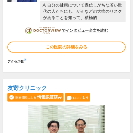
自分の健康について過信しがちな若い世
代の人たちにも、がんなどの大病のリスク
があることを知って、積極的…
DOCTORVIEW
でインタビュー全文を読む
この医院の詳細をみる
※
アクセス数
友寄クリニック
情報認証済み
1
医療機関による
口コミ
件