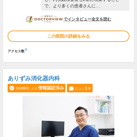
で、より多くの患者さんに…
DOCTORVIEW
でインタビュー全文を読む
この医院の詳細をみる
※
アクセス数
ありずみ消化器内科
情報認証済み
1
医療機関による
口コミ
件