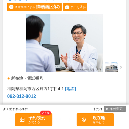
情報認証済み
3
医療機関による
口コミ
件
所在地・電話番号
福岡県福岡市西区野方1丁目4-1
[地図]
092-812-8012
診療科目
条件変更
2999
予約/受付
現在地
内科
消化器内科
肛門内科
外科