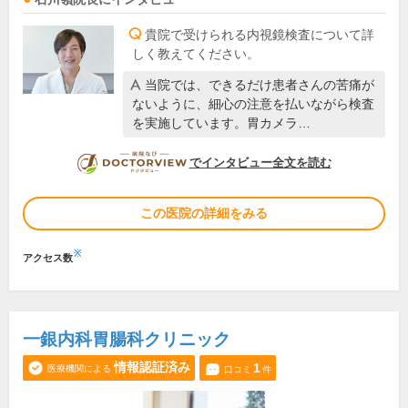
貴院で受けられる内視鏡検査について詳
しく教えてください。
当院では、できるだけ患者さんの苦痛が
ないように、細心の注意を払いながら検査
を実施しています。胃カメラ…
DOCTORVIEW
でインタビュー全文を読む
この医院の詳細をみる
※
アクセス数
一銀内科胃腸科クリニック
情報認証済み
1
医療機関による
口コミ
件