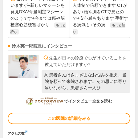
いますが+新しいマシーンを
人体制で信頼できます CTが
発見DXA!骨量測定マシーン
あり+頭や胸をCTで見たの
のようです+今までは癌や脳
で+安心感もあります 手術す
梗塞心筋梗塞ばかり...
る病気も+その病...
もっと
もっと読
読む
む
鈴木英一郎
院長
にインタビュー
先生が日々の診療で心がけていることを
教えていただけますか?
患者さんはさまざまなお悩みを抱え、当
院を頼って来院されます。その思いに寄り
添いながら、患者さん一人ひ…
DOCTORVIEW
でインタビュー全文を読む
この医院の詳細をみる
※
アクセス数