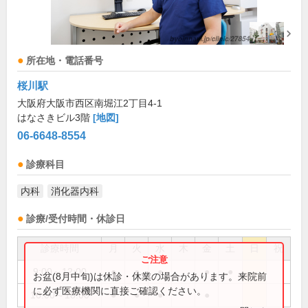
所在地・電話番号
桜川駅
大阪府大阪市西区南堀江2丁目4-1
はなさきビル3階
[地図]
06-6648-8554
診療科目
内科
消化器内科
診療/受付時間・休診日
診療時間
月
火
水
木
金
土
日
祝
9:00～12:00
●
●
●
●
●
お盆(8月中旬)は休診・休業の場合があります。来院前
に必ず医療機関に直接ご確認ください。
16:00～18:00
●
●
●
●