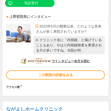
初診受付
上野哲
院長
にインタビュー
2023年5月の開業以来、どのような患者
さんが多く来院されていますか?
クリニック名に「内視鏡」と掲げている
こともあり、やはり内視鏡検査を希望され
る方が多いですね。当院が特…
DOCTORVIEW
でインタビュー全文を読む
この医院の詳細をみる
※
アクセス数
ながよしホームクリニック