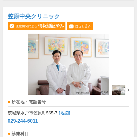
笠原中央クリニック
情報認証済み
2
医療機関による
口コミ
件
所在地・電話番号
茨城県水戸市笠原町565-7
[地図]
029-244-6011
診療科目