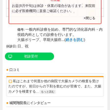
9:00～11:30
●
●
●
●
●
●
お盆(8月中旬)は休診・休業の場合があります。来院前
に必ず医療機関に直接ご確認ください。
14:00～17:00
●
●
●
×閉じる
一般内科診療を始め、専門的な消化器内科・内
備考:
視鏡内科としての診療を行います。
大腸ポリープ、早期大腸癌...(
続きを読む
)
日、祝
休診日:
初診受付
口コミ
私はこれまで何度か他の病院で大腸カメラの検査を受け
たのですが、前日からの下剤を飲むのが苦痛で、また、大腸
カメラを検査する...
もっと読む
城間翔
院長
にインタビュー