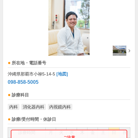
所在地・電話番号
沖縄県那覇市小禄5-14-5
[地図]
098-858-5005
診療科目
内科
消化器内科
内視鏡内科
診療/受付時間・休診日
診療時間
月
火
水
木
金
土
日
祝