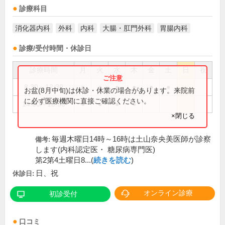
診療科目
消化器内科
外科
内科
大腸・肛門外科
胃腸内科
診療/受付時間・休診日
診療時間
月
火
水
木
金
土
日
祝
8:30～12:30
●
●
●
●
●
●
お盆(8月中旬)は休診・休業の場合があります。来院前
に必ず医療機関に直接ご確認ください。
14:00～18:30
●
●
●
●
×閉じる
毎週木曜日14時～16時は土山奈央美医師が診察
備考:
します(内科認定医・ 糖尿病専門医)
第2第4土曜日8...(
続きを読む
)
日、祝
休診日:
オンライン診療
初診受付
口コミ