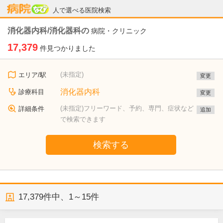
病院なび
人で選べる医院検索
消化器内科/消化器科の
病院・クリニック
17,379
件見つかりました
(未指定)
エリア/駅
変更
消化器内科
診療科目
変更
(未指定)フリーワード、予約、専門、症状など
詳細条件
追加
で検索できます
検索する
17,379
件中、
1～15件