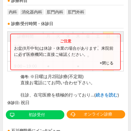
診療科目
内科
消化器内科
肛門内科
肛門外科
診療/受付時間・休診日
診療時間
月
火
水
木
金
土
日
祝
9:00～14:00
●
お盆(8月中旬)は休診・休業の場合があります。来院前
に必ず医療機関に直接ご確認ください。
9:00～17:00
●
●
●
×閉じる
9:00～19:00
●
●
※日曜は月2回診療(不定期)
備考:
直接お電話にてお問い合わせ下さい。
往診、在宅医療を積極的行っており...(
続きを読む
)
祝日
休診日:
オンライン診療
初診受付
石川嶺
院長
にインタビュー