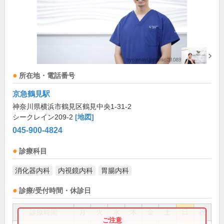
所在地・電話番号
京急鶴見駅
神奈川県横浜市鶴見区鶴見中央1-31-2
シークレイン209-2
[地図]
045-900-4824
診療科目
消化器内科
内視鏡内科
胃腸内科
診療/受付時間・休診日
診療時間
月
火
水
木
金
土
日
祝