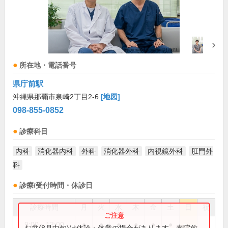
所在地・電話番号
県庁前駅
沖縄県那覇市泉崎2丁目2-6
[地図]
098-855-0852
診療科目
内科
消化器内科
外科
消化器外科
内視鏡外科
肛門外
科
診療/受付時間・休診日
診療時間
月
火
水
木
金
土
日
祝
9:00～13:00
●
●
●
●
●
●
お盆(8月中旬)は休診・休業の場合があります。来院前