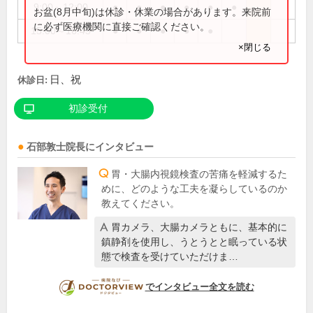
9:00～12:00
●
●
●
●
●
●
お盆(8月中旬)は休診・休業の場合があります。来院前
に必ず医療機関に直接ご確認ください。
15:00～16:45
●
●
●
●
●
×閉じる
日、祝
休診日:
初診受付
石部敦士
院長
にインタビュー
胃・大腸内視鏡検査の苦痛を軽減するた
めに、どのような工夫を凝らしているのか
教えてください。
胃カメラ、大腸カメラともに、基本的に
鎮静剤を使用し、うとうとと眠っている状
態で検査を受けていただけま…
DOCTORVIEW
でインタビュー全文を読む