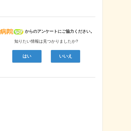
病院なび
からのアンケートにご協力ください。
知りたい情報は見つかりましたか?
はい
いいえ