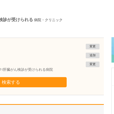
ん検診が受けられる
病院・クリニック
変更
追加
変更
ク/肝臓がん検診が受けられる病院
検索する
兵庫県揖保郡太子町
とし内科 太子本院
田中 稔之
院長
取材記事
日々の診療で、先生が心がけていることはどう