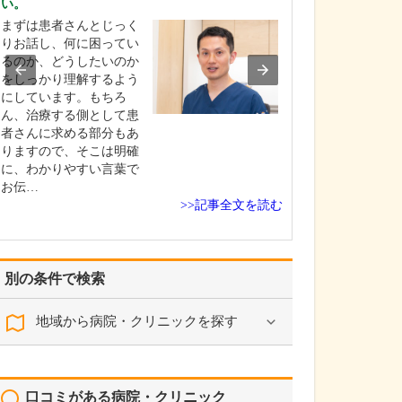
い。
えてください。
まずは患者さんとじっく
当院の内視鏡検
りお話し、何に困ってい
「楽に受けられ
るのか、どうしたいのか
終わる内視鏡検
をしっかり理解するよう
ットーに、病変
にしています。もちろ
がないように内
ん、治療する側として患
テムEVIS X-1
者さんに求める部分もあ
内視鏡を導入し
りますので、そこは明確
専門医が培って
に、わかりやすい言葉で
を用いて、患者
お伝…
>>記事全文を読む
別の条件で検索
地域から病院・クリニックを探す
口コミがある病院・クリニック