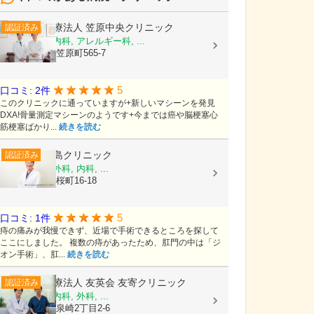
医療法人
笠原中央クリニック
認証済み
内科, 糖尿病内科, アレルギー科, ...
茨城県水戸市笠原町565-7
5
口コミ: 2件
このクリニックに通っていますが+新しいマシーンを発見
DXA!骨量測定マシーンのようです+今までは癌や脳梗塞心
筋梗塞ばかり...
続きを読む
尾島クリニック
認証済み
消化器内科, 外科, 内科, ...
富山県射水市桜町16-18
5
口コミ: 1件
痔の痛みが我慢できず、近場で手術できるところを探して
ここにしました。 複数の痔があったため、肛門の中は「ジ
オン手術」、肛...
続きを読む
医療法人 友英会
友寄クリニック
認証済み
内科, 消化器内科, 外科, ...
沖縄県那覇市泉崎2丁目2-6