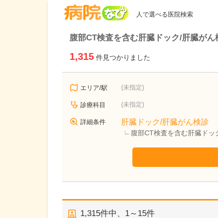
病院なび
人で選べる医院検索
腹部CT検査を含む肝臓ドック/肝臓が
1,315
件見つかりました
(未指定)
エリア/駅
(未指定)
診療科目
肝臓ドック/肝臓がん検診
詳細条件
腹部CT検査を含む肝臓ドッ
1,315
件中、
1～15件