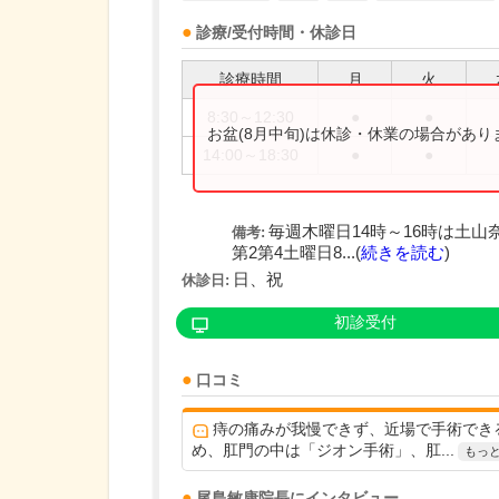
診療/受付時間・休診日
診療時間
月
火
8:30～12:30
●
●
お盆(8月中旬)は休診・休業の場合があ
14:00～18:30
●
●
毎週木曜日14時～16時は土山
備考:
第2第4土曜日8...(
続きを読む
)
日、祝
休診日:
初診受付
口コミ
痔の痛みが我慢できず、近場で手術でき
め、肛門の中は「ジオン手術」、肛...
もっ
尾島敏康
院長
にインタビュー