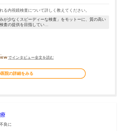
れる内視鏡検査について詳しく教えてください。
みが少なくスピーディーな検査」をモットーに、質の高い
検査の提供を目指してい…
DOCTORVIEW
でインタビュー全文を読む
の医院の詳細をみる
療
不良に