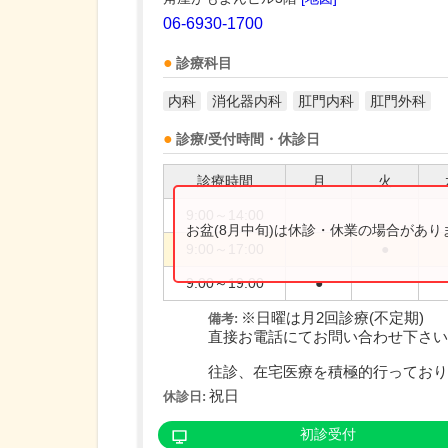
06-6930-1700
診療科目
内科
消化器内科
肛門内科
肛門外科
診療/受付時間・休診日
診療時間
月
火
9:00～14:00
お盆(8月中旬)は休診・休業の場合があ
9:00～17:00
●
9:00～19:00
●
※日曜は月2回診療(不定期)
備考:
直接お電話にてお問い合わせ下さい
往診、在宅医療を積極的行っており..
祝日
休診日:
初診受付