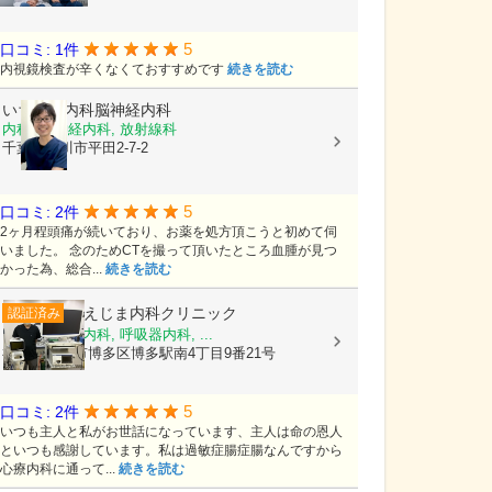
5
口コミ: 1件
内視鏡検査が辛くなくておすすめです
続きを読む
いちかわ内科脳神経内科
内科, 脳神経内科, 放射線科
千葉県市川市平田2-7-2
5
口コミ: 2件
2ヶ月程頭痛が続いており、お薬を処方頂こうと初めて伺
いました。 念のためCTを撮って頂いたところ血腫が見つ
かった為、総合...
続きを読む
そえじま内科クリニック
認証済み
内科, 消化器内科, 呼吸器内科, ...
福岡県福岡市博多区博多駅南4丁目9番21号
5
口コミ: 2件
いつも主人と私がお世話になっています、主人は命の恩人
といつも感謝しています。私は過敏症腸症腸なんですから
心療内科に通って...
続きを読む