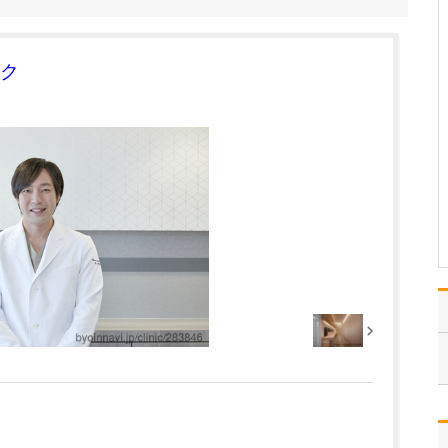
いったことでしょうか?
私は、あらゆる診療にお
いて患者さんの心配や不
ク
安を払拭してこそ、本来
の治療が成立すると考え
ています。最終的に「も
う何も心配はありません
よ」と患者さんにお伝え
できるように、症状だけ
ではく、患者さんの生活
習…
>>記事全文を読む