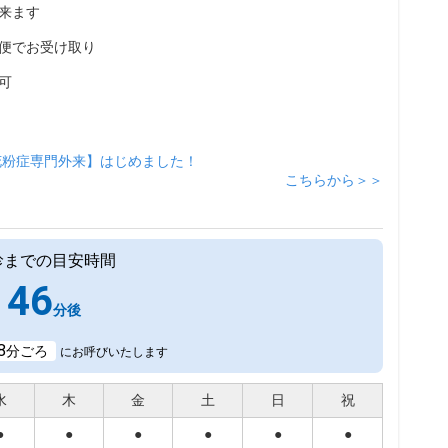
来ます
便でお受け取り
可
花粉症専門外来】はじめました！
こちらから＞＞
診までの目安時間
46
分後
8
分ごろ
にお呼びいたします
水
木
金
土
日
祝
●
●
●
●
●
●