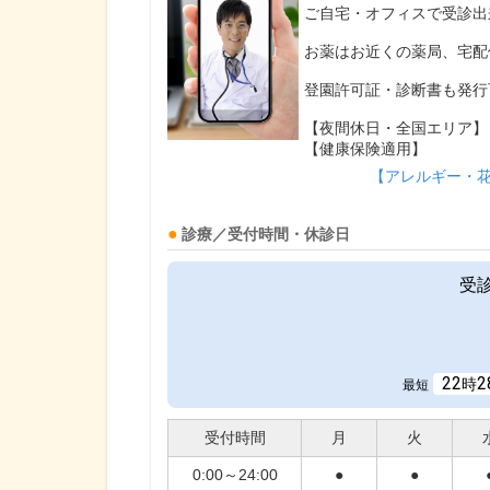
ご自宅・オフィスで受診出
お薬はお近くの薬局、宅配
登園許可証・診断書も発行
【夜間休日・全国エリア】
【健康保険適用】
【アレルギー・
診療／受付時間・休診日
受
22
2
時
最短
受付時間
月
火
0:00～24:00
●
●