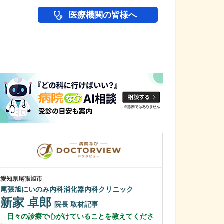
医療機関の皆様へ
医師(ドクター)の
愛知県尾張旭市
神奈川県茅ヶ崎市
尾張旭にいのみ内科消化器内科クリニック
湘南いしぐろク
新家 卓郎
石黒 智也
院長
取材記事
日々の診療で心がけていることを教えてくださ
クリニックの特