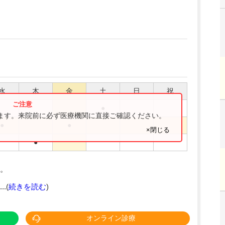
水
木
金
土
日
祝
●
ります。来院前に必ず医療機関に直接ご確認ください。
●
●
×閉じる
●
。
.(
続きを読む
)
オンライン診療