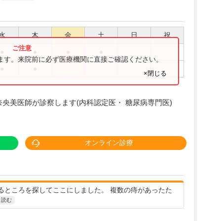
水
木
金
土
日
祝
●
●
●
●
ります。来院前に必ず医療機関に直接ご確認ください。
●
●
×閉じる
奈央美医師が診察します(内科認定医・ 糖尿病専門医)
オンライン診療
るところを探してここにしました。 複数の痔があったた
と読む