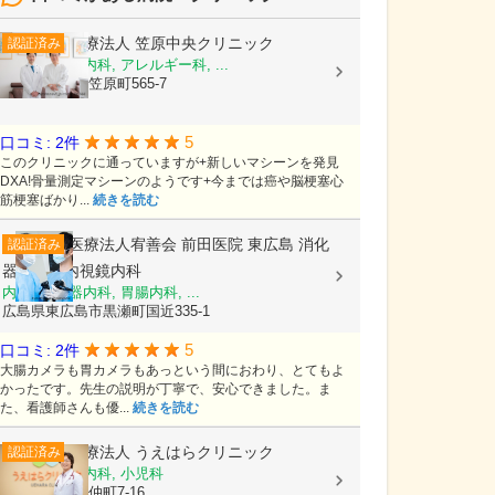
医療法人
笠原中央クリニック
認証済み
内科, 糖尿病内科, アレルギー科, ...
茨城県水戸市笠原町565-7
5
口コミ: 2件
このクリニックに通っていますが+新しいマシーンを発見
DXA!骨量測定マシーンのようです+今までは癌や脳梗塞心
筋梗塞ばかり...
続きを読む
医療法人宥善会
前田医院 東広島 消化
認証済み
器内科・内視鏡内科
内科, 消化器内科, 胃腸内科, ...
広島県東広島市黒瀬町国近335-1
5
口コミ: 2件
大腸カメラも胃カメラもあっという間におわり、とてもよ
かったです。先生の説明が丁寧で、安心できました。ま
た、看護師さんも優...
続きを読む
医療法人
うえはらクリニック
認証済み
内科, 消化器内科, 小児科
長野県茅野市仲町7-16