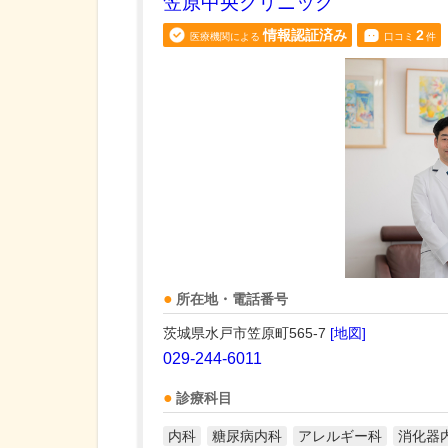
笠原中央クリニック
情報認証済み
2
医療機関による
口コミ
件
所在地・電話番号
茨城県水戸市笠原町565-7
[地図]
029-244-6011
診療科目
内科
糖尿病内科
アレルギー科
消化器