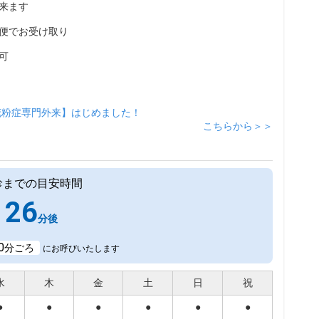
来ます
便でお受け取り
可
花粉症専門外来】はじめました！
こちらから＞＞
診までの目安時間
26
分後
0
分ごろ
にお呼びいたします
水
木
金
土
日
祝
●
●
●
●
●
●