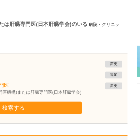
たは肝臓専門医(日本肝臓学会)のいる
病院・クリニッ
変更
追加
門医
変更
門医機構)または肝臓専門医(日本肝臓学会)
検索する
茨城県桜川市
阿部田医院
阿部田 聡
院長
取材記事
お忙しい日々だと思いますが、休日はどのよう