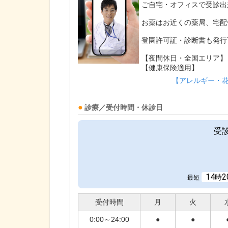
ご自宅・オフィスで受診出
お薬はお近くの薬局、宅配
登園許可証・診断書も発行
【夜間休日・全国エリア】
【健康保険適用】
【アレルギー・
診療／受付時間・休診日
受
14
2
時
最短
受付時間
月
火
0:00～24:00
●
●