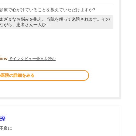
診療で心がけていることを教えていただけますか?
まざまなお悩みを抱え、当院を頼って来院されます。その
ながら、患者さん一人ひ…
DOCTORVIEW
でインタビュー全文を読む
の医院の詳細をみる
療
不良に