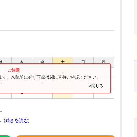
水
木
金
土
日
祝
●
ります。来院前に必ず医療機関に直接ご確認ください。
●
●
×閉じる
●
。
.(
続きを読む
)