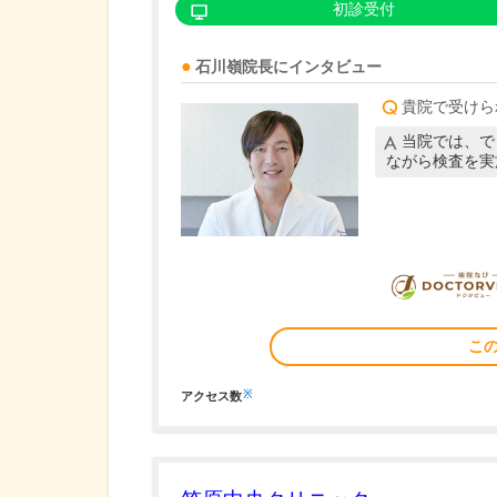
初診受付
石川嶺
院長
にインタビュー
貴院で受けら
当院では、で
ながら検査を実
こ
※
アクセス数