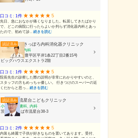
5
口コミ: 1件
先日、急におなかが痛くなりました。転居してきたばかり
で、どこの病院に行ったらよいか判らず消化器内科とあっ
たので、初めて診...
続きを読む
南さっぽろ内科消化器クリニック
認証済み
内科, 消化器内科
北海道札幌市豊平区平岸1条22丁目2番15号
ビッグハウスエクストラ2階
5
口コミ: 1件
院長先生の診察した際の説明が非常にわかりやすいのと、
スタッフの方もめっちゃ優しい。 行きつけのスーパーの近
くだからと思っ...
続きを読む
流星台こどもクリニック
認証済み
小児科, 皮膚科, 内科
茨城県つくば市流星台38-3
5
口コミ: 2件
内装も綺麗で子供が好きなものを置いてあります。受付、