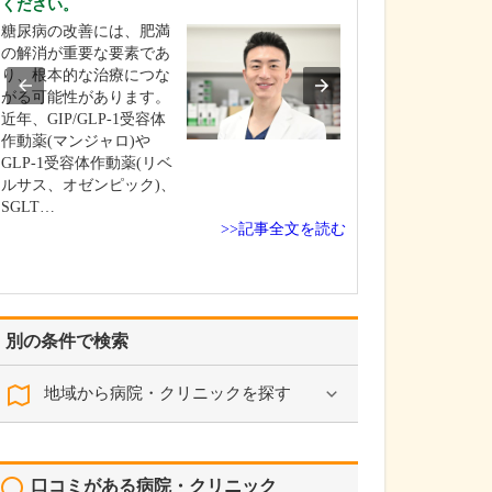
ください。
ていますね。
糖尿病の改善には、肥満
はい。当院では「8
の解消が重要な要素であ
動」をさらに進め
り、根本的な治療につな
歳までに26本残
がる可能性があります。
いう意欲的な目
近年、GIP/GLP-1受容体
ています。その
作動薬(マンジャロ)や
めに「できるだ
GLP-1受容体作動薬(リベ
らない・抜かな
ルサス、オゼンピック)、
や「虫歯や歯周
SGLT…
防・定期メンテ
>>記事全文を読む
別の条件で検索
地域から病院・クリニックを探す
口コミがある病院・クリニック