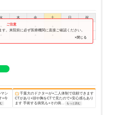
水
木
金
土
日
祝
●
●
●
ります。来院前に必ず医療機関に直接ご確認ください。
●
●
●
×閉じる
いマシ
千葉大のドクターが+二人体制で信頼できます
す+今
CTがあり+頭や胸をCTで見たので+安心感もあり
ます 手術する病気も+その病...
む
もっと読む