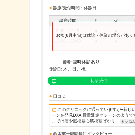
診療/受付時間・休診日
診療時間
月
火
9:00～12:15
●
●
お盆(8月中旬)は休診・休業の場合があ
15:00～18:00
●
●
臨時休診あり
備考:
木、日、祝
休診日:
初診受付
口コミ
このクリニックに通っていますが+新し
ーンを発見DXA!骨量測定マシーンのようで
までは癌や脳梗塞心筋梗塞ばかり...
もっと読
鈴木英一郎
院長
にインタビュー