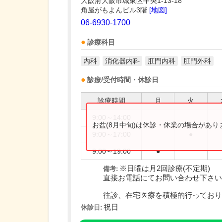
大阪府大阪市城東区中央1-13-18
角屋がもよんビル3階
[地図]
06-6930-1700
診療科目
内科
消化器内科
肛門内科
肛門外科
診療/受付時間・休診日
診療時間
月
火
9:00～14:00
お盆(8月中旬)は休診・休業の場合があ
9:00～17:00
●
9:00～19:00
●
※日曜は月2回診療(不定期)
備考:
直接お電話にてお問い合わせ下さい
往診、在宅医療を積極的行っており..
祝日
休診日: