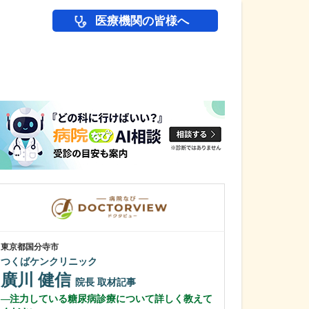
医療機関の皆様へ
医師(ドクター)の
東京都国分寺市
千葉県千葉市美浜区
つくばケンクリニック
海岸歯科室
廣川 健信
森本 哲郎
院長
取材記事
注力している糖尿病診療について詳しく教えて
貴院では「80