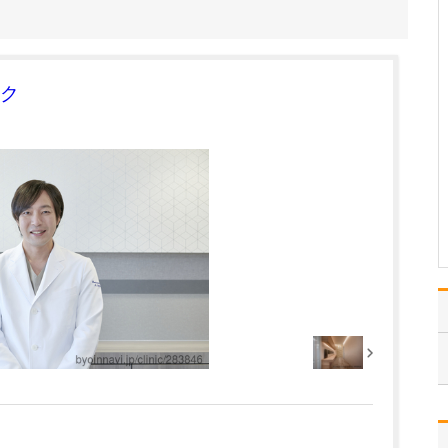
に過ごされていますか?
学生時代はラグビー部
で、医師になってからし
ばらく離れていたのです
が、50歳を過ぎて再び始
ク
めました。地域のクラブ
チームと、「東京ドクタ
ーズ」という医師で結成
したチームに入っていま
すので、週末はラグビー
で…
>>記事全文を読む