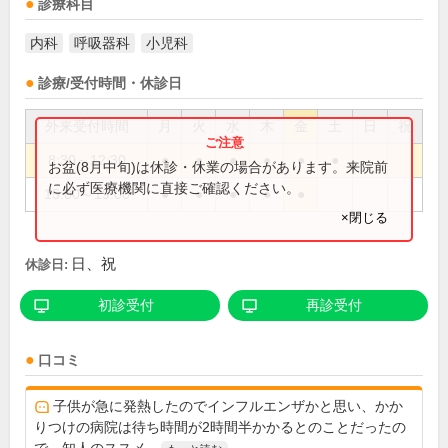
診療科目
内科
呼吸器科
小児科
診療/受付時間・休診日
外来受付時間
月
火
水
木
金
土
日
祝
8:30～12:30
●
●
●
●
●
●
お盆(8月中旬)は休診・休業の場合があります。来院前
に必ず医療機関に直接ご確認ください。
15:00～19:00
●
●
●
●
●
×閉じる
日、祝
休診日:
初診受付
再診受付
口コミ
子供が急に発熱したのでインフルエンザかと思い、かか
りつけの病院は待ち時間が2時間半かかるとのことだったの