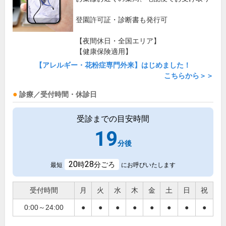
登園許可証・診断書も発行可
【夜間休日・全国エリア】
【健康保険適用】
【アレルギー・花粉症専門外来】はじめました！
こちらから＞＞
診療／受付時間・休診日
受診までの目安時間
19
分後
20
28
時
分ごろ
最短
にお呼びいたします
受付時間
月
火
水
木
金
土
日
祝
0:00～24:00
●
●
●
●
●
●
●
●