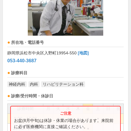
所在地・電話番号
静岡県浜松市中央区入野町19954-550
[地図]
053-440-3687
診療科目
神経内科
内科
リハビリテーション科
診療/受付時間・休診日
診療時間
月
火
水
木
金
土
日
祝
9:00～12:30
●
●
●
●
●
●
お盆(8月中旬)は休診・休業の場合があります。来院前
に必ず医療機関に直接ご確認ください。
13:30～17:00
●
●
●