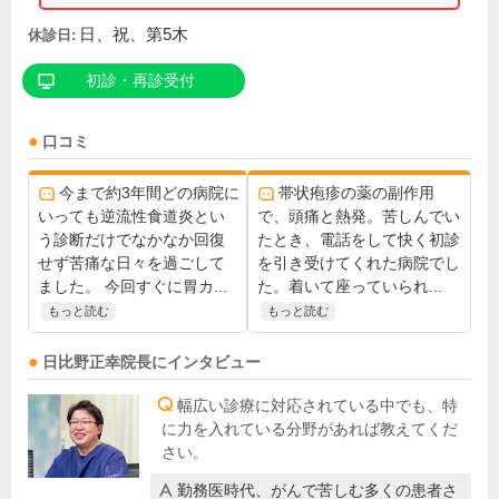
日、祝、第5木
休診日:
初診・再診受付
口コミ
今まで約3年間どの病院に
帯状疱疹の薬の副作用
いっても逆流性食道炎とい
で、頭痛と熱発。苦しんでい
う診断だけでなかなか回復
たとき、電話をして快く初診
せず苦痛な日々を過ごして
を引き受けてくれた病院でし
ました。 今回すぐに胃カ...
た。着いて座っていられ...
もっと読む
もっと読む
日比野正幸
院長
にインタビュー
幅広い診療に対応されている中でも、特
に力を入れている分野があれば教えてくだ
さい。
勤務医時代、がんで苦しむ多くの患者さ