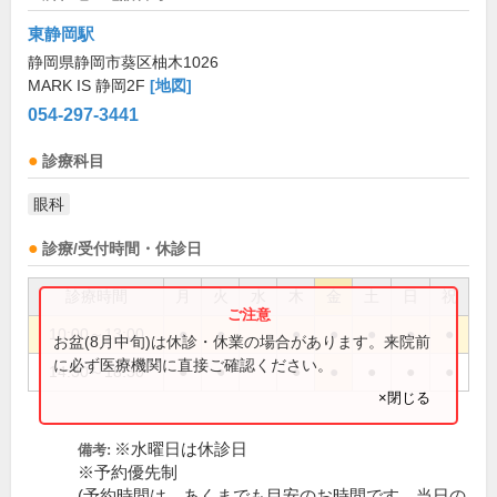
東静岡駅
静岡県静岡市葵区柚木1026
MARK IS 静岡2F
[地図]
054-297-3441
診療科目
眼科
診療/受付時間・休診日
診療時間
月
火
水
木
金
土
日
祝
10:00～13:00
●
●
●
●
●
●
●
お盆(8月中旬)は休診・休業の場合があります。来院前
に必ず医療機関に直接ご確認ください。
14:30～18:30
●
●
●
●
●
●
●
×閉じる
※水曜日は休診日
備考:
※予約優先制
(予約時間は、あくまでも目安のお時間です。当日の