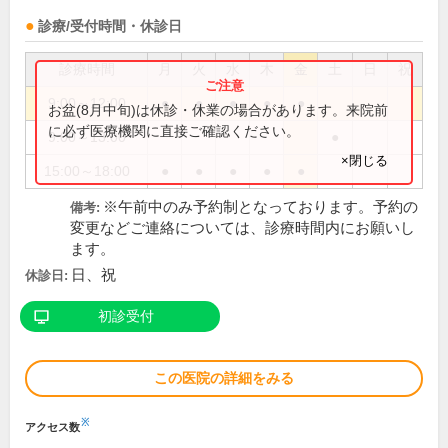
診療/受付時間・休診日
診療時間
月
火
水
木
金
土
日
祝
9:00～12:00
●
●
●
●
●
お盆(8月中旬)は休診・休業の場合があります。来院前
に必ず医療機関に直接ご確認ください。
9:00～13:00
●
×閉じる
15:00～18:00
●
●
●
●
●
※午前中のみ予約制となっております。予約の
備考:
変更などご連絡については、診療時間内にお願いし
ます。
日、祝
休診日:
初診受付
この医院の詳細をみる
※
アクセス数