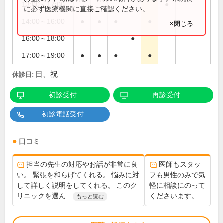
13:00～17:00
●
に必ず医療機関に直接ご確認ください。
14:00～16:00
●
●
●
●
×閉じる
16:00～18:00
●
17:00～19:00
●
●
●
●
日、祝
休診日:
初診受付
再診受付
初診電話受付
口コミ
担当の先生の対応やお話が非常に良
医師もスタッ
い。 緊張を和らげてくれる。 悩みに対
フも男性のみで気
して詳しく説明をしてくれる。 このク
軽に相談にのって
リニックを選ん...
くださいます。
もっと読む