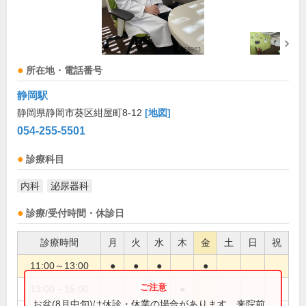
所在地・電話番号
静岡駅
静岡県静岡市葵区紺屋町8-12
[地図]
054-255-5501
診療科目
内科
泌尿器科
診療/受付時間・休診日
診療時間
月
火
水
木
金
土
日
祝
11:00～13:00
●
●
●
●
13:00～15:00
●
お盆(8月中旬)は休診・休業の場合があります。来院前