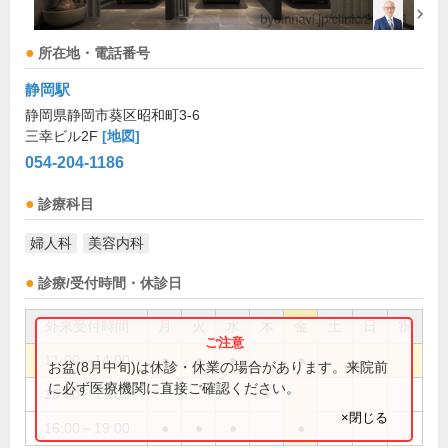
所在地・電話番号
静岡駅
静岡県静岡市葵区昭和町3-6
三幸ビル2F
[地図]
054-204-1186
診療科目
婦人科
美容内科
診療/受付時間・休診日
外来受付時間
月
火
水
木
金
土
日
祝
11:00～14:00
●
●
●
●
お盆(8月中旬)は休診・休業の場合があります。来院前
に必ず医療機関に直接ご確認ください。
15:00～19:00
●
×閉じる
16:00～19:00
●
●
●
●