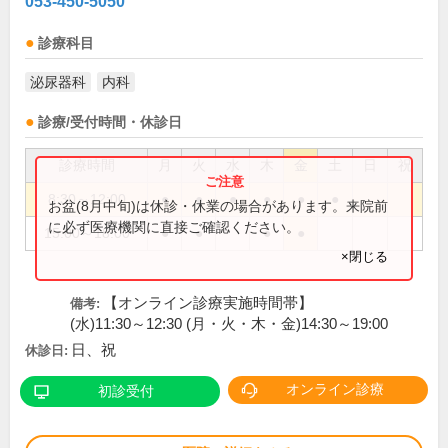
053-450-5050
診療科目
泌尿器科
内科
診療/受付時間・休診日
診療時間
月
火
水
木
金
土
日
祝
8:30～12:00
●
●
●
●
●
●
お盆(8月中旬)は休診・休業の場合があります。来院前
に必ず医療機関に直接ご確認ください。
15:00～18:00
●
●
●
●
×閉じる
【オンライン診療実施時間帯】
備考:
(水)11:30～12:30 (月・火・木・金)14:30～19:00
日、祝
休診日:
オンライン診療
初診受付