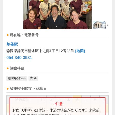
所在地・電話番号
草薙駅
静岡県静岡市清水区中之郷1丁目12番28号
[地図]
054-340-3931
診療科目
脳神経外科
内科
診療/受付時間・休診日
診療時間
月
火
水
木
金
土
日
祝
9:00～12:00
●
●
●
●
●
お盆(8月中旬)は休診・休業の場合があります。来院前