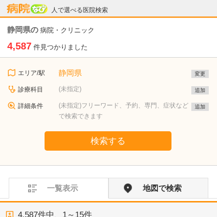
病院なび
人で選べる医院検索
静岡県の
病院・クリニック
4,587
件見つかりました
静岡県
エリア/駅
変更
(未指定)
診療科目
追加
(未指定)フリーワード、予約、専門、症状など
詳細条件
追加
で検索できます
検索する
一覧表示
地図で検索
4,587
件中、
1～15件