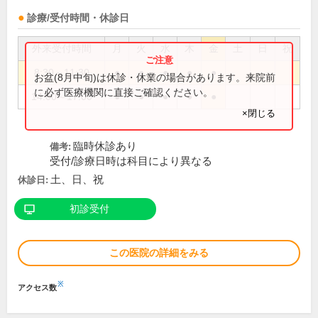
診療/受付時間・休診日
外来受付時間
月
火
水
木
金
土
日
祝
8:30～11:30
●
●
●
●
●
お盆(8月中旬)は休診・休業の場合があります。来院前
に必ず医療機関に直接ご確認ください。
14:00～17:00
●
●
●
●
●
×閉じる
臨時休診あり
備考:
受付/診療日時は科目により異なる
土、日、祝
休診日:
初診受付
この医院の詳細をみる
※
アクセス数