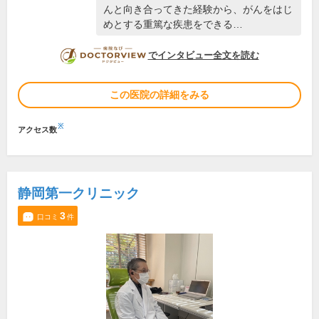
んと向き合ってきた経験から、がんをはじ
めとする重篤な疾患をできる…
DOCTORVIEW
でインタビュー全文を読む
この医院の詳細をみる
※
アクセス数
静岡第一クリニック
3
口コミ
件