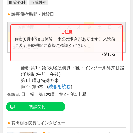
血管外科
形成外科
診療/受付時間・休診日
診療時間
月
火
水
木
金
土
日
祝
9:00～12:00
●
●
●
●
●
●
お盆(8月中旬)は休診・休業の場合があります。来院前
に必ず医療機関に直接ご確認ください。
14:00～17:00
●
●
●
●
●
×閉じる
第1・第3火曜は装具・靴・インソール外来併設
備考:
(予約制:午前・午後)
第1土曜は特殊外来
第2～第5木...(
続きを読む
)
日、祝、第1木曜、第2～第5土曜
休診日:
初診受付
花田明香
院長
にインタビュー