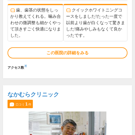
歯、歯茎の状態をしっ
クイックホワイトニングコ
かり教えてくれる。噛み合
ースをしました!たった一度で
わせの微調整も細かくやっ
以前より歯が白くなって驚きま
て頂きすごく快適になりま
した!痛みやしみもなくて良か
した。
ったです。
この医院の詳細をみる
※
アクセス数
なかむらクリニック
1
口コミ
件