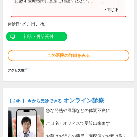
に必ず医療機関に直接ご確認ください。
15:00～18:00
●
●
●
●
●
×閉じる
水、日、祝
休診日:
初診・再診受付
この医院の詳細をみる
※
アクセス数
オンライン診療
【 24h 】 今から受診できる
急な発熱や風邪などの体調不良に
ご自宅・オフィスで受診出来ます
お薬はお近くの薬局、宅配便でお受け取り