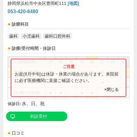
静岡県浜松市中央区豊岡町111
[地図]
053-420-6480
診療科目
歯科
小児歯科
歯科口腔外科
診療/受付時間・休診日
診療時間
月
火
水
木
金
土
日
祝
9:30～13:00
●
●
●
●
●
お盆(8月中旬)は休診・休業の場合があります。来院前
に必ず医療機関に直接ご確認ください。
14:30～18:00
●
×閉じる
14:30～19:00
●
●
●
●
水、日、祝
休診日:
初診受付
口コミ