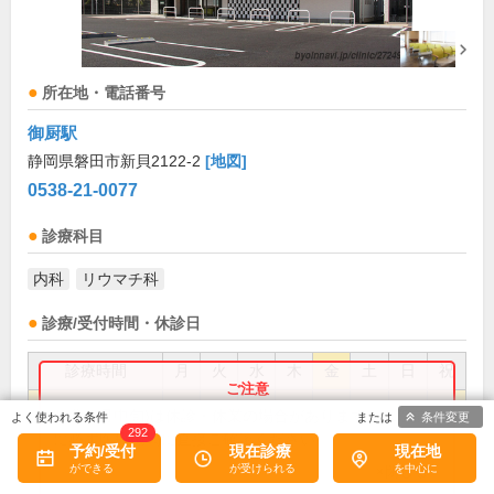
所在地・電話番号
御厨駅
静岡県磐田市新貝2122-2
[地図]
0538-21-0077
診療科目
内科
リウマチ科
診療/受付時間・休診日
診療時間
月
火
水
木
金
土
日
祝
9:00～12:00
●
●
●
●
●
●
お盆(8月中旬)は休診・休業の場合があります。来院前
条件変更
292
に必ず医療機関に直接ご確認ください。
15:00～18:00
●
●
●
●
予約/受付
現在診療
現在地
×閉じる