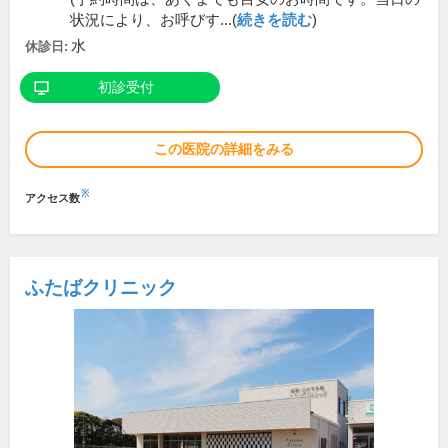
状況により、お呼びす...(
続きを読む
)
水
休診日:
初診受付
この医院の詳細をみる
※
アクセス数
ふたばクリニック