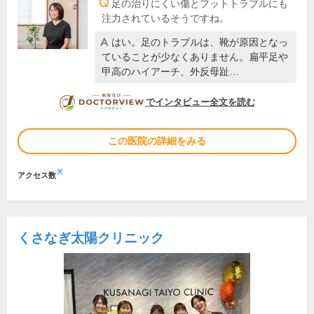
足の治りにくい傷とフットトラブルにも
注力されているそうですね。
はい。足のトラブルは、靴が原因となっ
ていることが少なくありません。扁平足や
甲高のハイアーチ、外反母趾…
DOCTORVIEW
でインタビュー全文を読む
この医院の詳細をみる
※
アクセス数
くさなぎ太陽クリニック