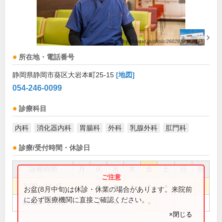
所在地・電話番号
静岡県静岡市葵区大岩本町25-15
[地図]
054-246-0099
診療科目
内科
消化器内科
胃腸科
外科
乳腺外科
肛門科
診療/受付時間・休診日
診療時間
月
火
水
木
金
土
日
祝
9:00～11:45
●
●
●
●
●
●
お盆(8月中旬)は休診・休業の場合があります。来院前
に必ず医療機関に直接ご確認ください。
16:00～17:45
●
●
●
●
×閉じる