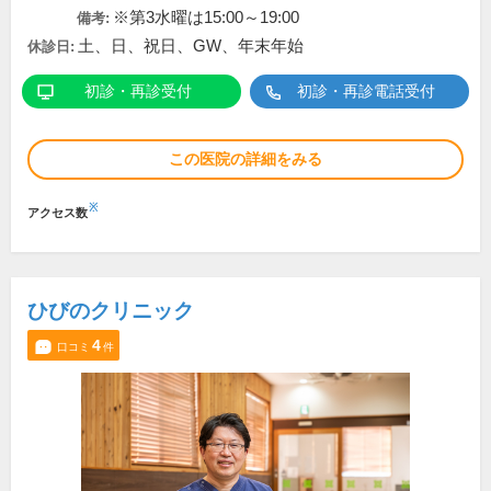
※第3水曜は15:00～19:00
備考:
土、日、祝日、GW、年末年始
休診日:
初診・再診受付
初診・再診電話受付
この医院の詳細をみる
※
アクセス数
ひびのクリニック
4
口コミ
件