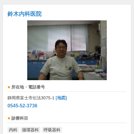
鈴木内科医院
所在地・電話番号
静岡県富士市伝法3075-1
[地図]
0545-52-3736
診療科目
内科
循環器科
呼吸器科