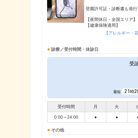
登園許可証・診断書も発行
【夜間休日・全国エリア】
【健康保険適用】
【アレルギー・
診療／受付時間・休診日
受
21
2
時
最短
受付時間
月
火
0:00～24:00
●
●
その他