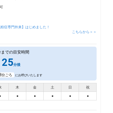
可
花粉症専門外来】はじめました！
こちらから＞＞
診までの目安時間
25
分後
8
分ごろ
にお呼びいたします
水
木
金
土
日
祝
●
●
●
●
●
●