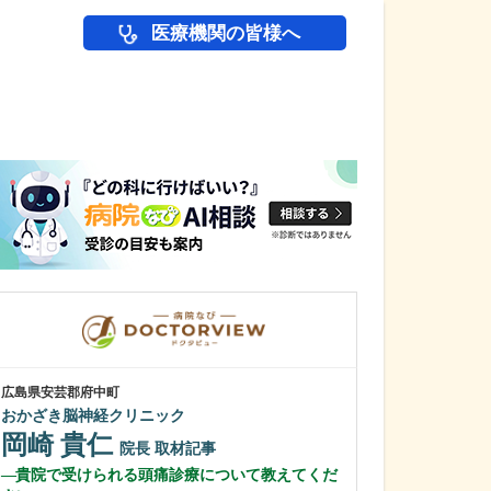
医療機関の皆様へ
医師(ドクター)の
広島県安芸郡府中町
広島県広島市南区
おかざき脳神経クリニック
秋本外科クリニ
岡崎 貴仁
秋本 修志
院長
取材記事
貴院で受けられる頭痛診療について教えてくだ
医師を志したき