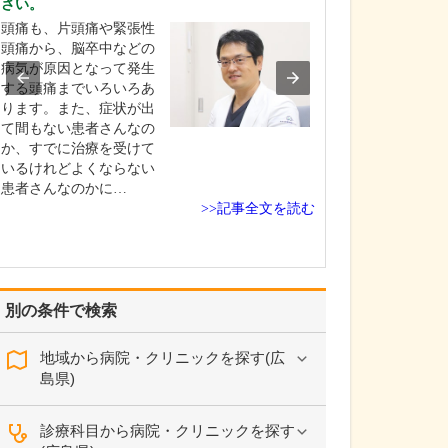
さい。
由をお聞かせく
頭痛も、片頭痛や緊張性
父と祖父が医師
頭痛から、脳卒中などの
本外科クリニッ
病気が原因となって発生
科医である父が19
する頭痛までいろいろあ
開業したクリニ
ります。また、症状が出
す。幼い頃から
て間もない患者さんなの
が診療を行って
か、すでに治療を受けて
見て育ち、「病
いるけれどよくならない
をした患者さん
患者さんなのかに…
れてかっこいい
>>記事全文を読む
憧…
別の条件で検索
地域から病院・クリニックを探す(広
島県)
診療科目から病院・クリニックを探す