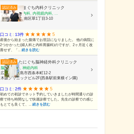
やまぐち内科クリニック
認証済み
内科, 消化器内科, 内視鏡内科, ...
広島県広島市南区翠1丁目3-10
5
口コミ: 13件
産後から始まった腹痛でお世話になりました。 他の病院に
2つかかった(婦人科と内科胃腸科)のですが、2ヶ月近く改
善せず、「...
続きを読む
たにぐち脳神経外科クリニック
認証済み
脳神経外科, 神経内科
広島県東広島市西条本町12-2
木阪クリニックビル2F(西条駅前東横イン隣)
5
口コミ: 2件
初めての初診でネット予約していきましたが時間通りの診
察で待ち時間なしで快適診察でした。先生の診察での感じ
もとても良くて、...
続きを読む