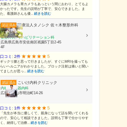
大腸カメラも胃カメラもあっという間におわり、とてもよ
かったです。先生の説明が丁寧で、安心できました。ま
た、看護師さんも優...
続きを読む
医療法人タノシク
佐々木整形外科
認証済み
spine clinic
整形外科, リハビリテーション科
広島県広島市安佐南区祇園5丁目2-45
4F
5
口コミ: 2件
ギックリ腰と思って行きましたが、すぐにMRIを撮っても
らいヘルニアがわかりました。ブロック注射は痛いと聞い
てましたが思っ...
続きを読む
こいけ内科クリニック
認証済み
内科, 循環器内科
広島県福山市明治町14-26
5
口コミ: 1件
「先生が本当に優しくて、親身になって話を聞いてくれる
ので、安心して相談できました。説明も丁寧で分かりやす
く、納得して治療...
続きを読む