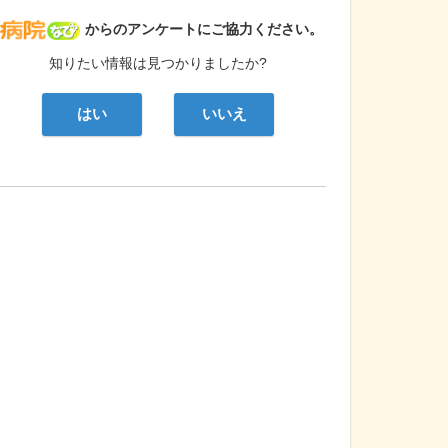
病院なび
からのアンケートにご協力ください。
知りたい情報は見つかりましたか?
はい
いいえ