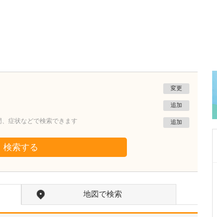
変更
追加
門、症状などで検索できます
追加
検索する
広島県広島市東区
沖本眼科
沖本 峰子
地図で検索
院長
沖本 聡志
副院長
取材記事