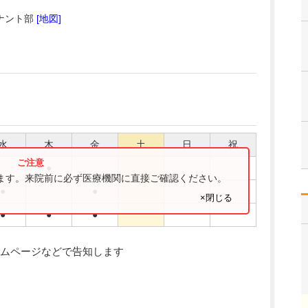
ナント部
[地図]
水
木
金
土
日
祝
●
ります。来院前に必ず医療機関に直接ご確認ください。
●
●
×閉じる
●
●
●
り
ムページなどで告知します