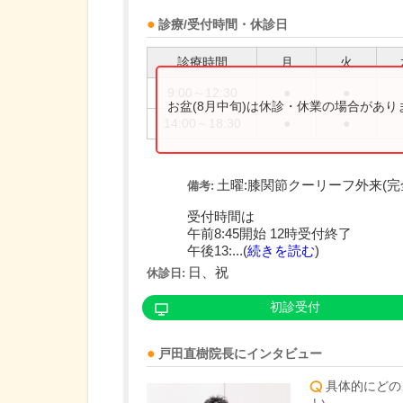
診療/受付時間・休診日
診療時間
月
火
9:00～12:30
●
●
お盆(8月中旬)は休診・休業の場合があ
14:00～18:30
●
●
土曜:膝関節クーリーフ外来(完
備考:
受付時間は
午前8:45開始 12時受付終了
午後13:...(
続きを読む
)
日、祝
休診日:
初診受付
戸田直樹
院長
にインタビュー
具体的にどの
い。