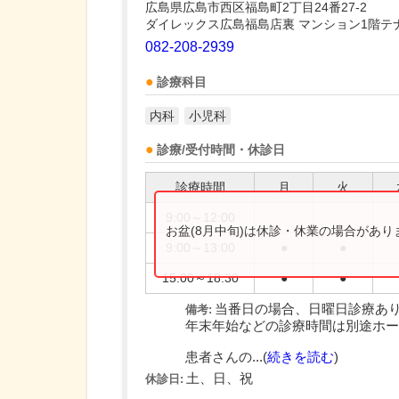
広島県広島市西区福島町2丁目24番27-2
ダイレックス広島福島店裏 マンション1階テ
082-208-2939
診療科目
内科
小児科
診療/受付時間・休診日
診療時間
月
火
9:00～12:00
お盆(8月中旬)は休診・休業の場合があ
9:00～13:00
●
●
15:00～18:30
●
●
当番日の場合、日曜日診療あ
備考:
年末年始などの診療時間は別途ホー
患者さんの...(
続きを読む
)
土、日、祝
休診日: