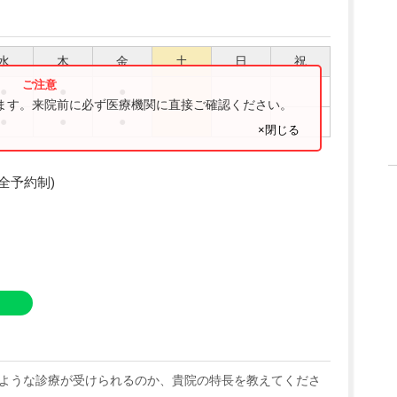
水
木
金
土
日
祝
●
●
●
ります。来院前に必ず医療機関に直接ご確認ください。
●
●
●
×閉じる
全予約制)
ような診療が受けられるのか、貴院の特長を教えてくださ