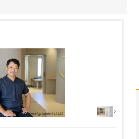
貴院で受けられる日帰り手術について、詳しく
教えてください。
例えば、白内障手術につ
いては、眼だけの局所麻
酔でほぼ痛みがなく、短
時間で終わる手術を実施
しています。難症例の白
内障の場合でも、日赤病
院時代に多くの難易度の
高い手術を行っており、
また硝子体手術の器械も
揃…
>>記事全文を読む