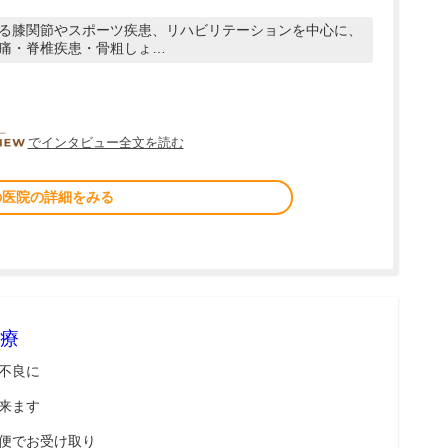
る膝関節やスポーツ疾患、リハビリテーションを中心に、
痛・脊椎疾患・骨粗しょ…
DOCTORVIEW
でインタビュー全文を読む
の医院の詳細をみる
療
不良に
来ます
便でお受け取り