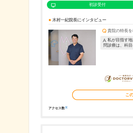
初診受付
木村一紀
院長
にインタビュー
貴院の特長を
私が目指す地
問診療は、科目
こ
※
アクセス数