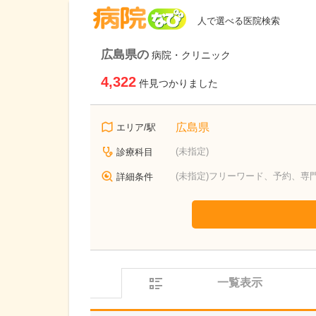
病院なび
人で選べる医院検索
広島県の
病院・クリニック
4,322
件見つかりました
広島県
エリア/駅
(未指定)
診療科目
(未指定)フリーワード、予約、専
詳細条件
一覧表示