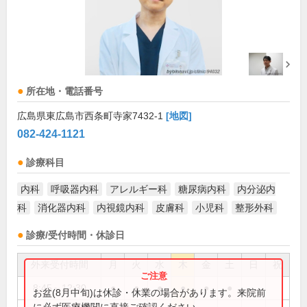
所在地・電話番号
広島県東広島市西条町寺家7432-1
[地図]
082-424-1121
診療科目
内科
呼吸器内科
アレルギー科
糖尿病内科
内分泌内
科
消化器内科
内視鏡内科
皮膚科
小児科
整形外科
診療/受付時間・休診日
外来受付時間
月
火
水
木
金
土
日
祝
8:45～12:30
●
●
●
●
●
●
お盆(8月中旬)は休診・休業の場合があります。来院前
に必ず医療機関に直接ご確認ください。