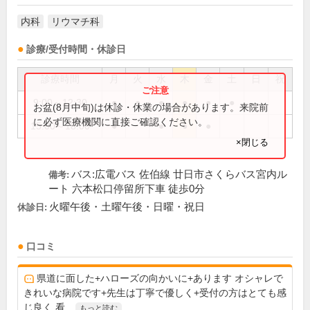
内科
リウマチ科
診療/受付時間・休診日
診療時間
月
火
水
木
金
土
日
祝
9:00～12:30
●
●
●
●
●
●
お盆(8月中旬)は休診・休業の場合があります。来院前
に必ず医療機関に直接ご確認ください。
15:00～18:00
●
●
●
●
×閉じる
バス:広電バス 佐伯線 廿日市さくらバス宮内ル
備考:
ート 六本松口停留所下車 徒歩0分
火曜午後・土曜午後・日曜・祝日
休診日:
口コミ
県道に面した+ハローズの向かいに+あります オシャレで
きれいな病院です+先生は丁寧で優しく+受付の方はとても感
じ良く 看...
もっと読む