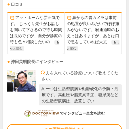
口コミ
アットホームな雰囲気で
鼻からの胃カメラは事前
す。 じっくり先生がお話し
の処置が良いみたいでほぼ痛
を聞いて下さるので待ち時間
みがないです。喉通過時のお
は長めですが、自分が診察の
えっはありますが、あとは口
時も色々相談したいの...
で息をしていれば大丈...
も
もっ
っと読む
と読む
沖田英明
院長
にインタビュー
力を入れている診療について教えてくだ
さい。
一つは生活習慣病や動脈硬化の予防・治
療です。高血圧や脂質異常症、糖尿病など
の生活習慣病は、放置してい…
DOCTORVIEW
でインタビュー全文を読む