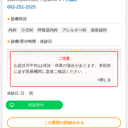
082-251-2525
診療科目
内科
小児科
呼吸器内科
アレルギー科
放射線科
診療/受付時間・休診日
診療時間
月
火
水
木
金
土
日
祝
9:00～12:00
●
●
●
●
●
●
お盆(8月中旬)は休診・休業の場合があります。来院前
に必ず医療機関に直接ご確認ください。
15:00～18:00
●
●
●
●
×閉じる
日、祝
休診日:
初診受付
この医院の詳細をみる