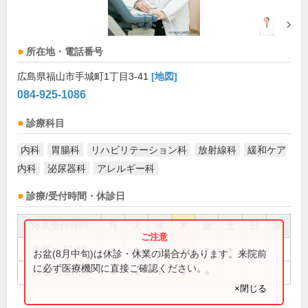
所在地・電話番号
広島県福山市手城町1丁目3-41
[地図]
084-925-1086
診療科目
内科
胃腸科
リハビリテーション科
放射線科
緩和ケア
内科
泌尿器科
アレルギー科
診療/受付時間・休診日
外来受付時間
月
火
水
木
金
土
日
祝
8:30～12:30
●
●
●
●
●
●
お盆(8月中旬)は休診・休業の場合があります。来院前
に必ず医療機関に直接ご確認ください。
14:30～17:30
●
●
●
●
●
×閉じる