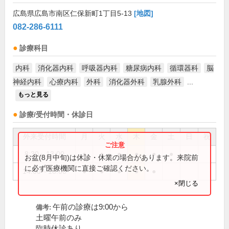
広島県広島市南区仁保新町1丁目5-13
[地図]
082-286-6111
診療科目
内科
消化器内科
呼吸器内科
糖尿病内科
循環器科
脳
神経内科
心療内科
外科
消化器外科
乳腺外科
...
もっと見る
診療/受付時間・休診日
外来受付時間
月
火
水
木
金
土
日
祝
8:30～13:00
●
●
●
●
●
●
お盆(8月中旬)は休診・休業の場合があります。来院前
に必ず医療機関に直接ご確認ください。
14:00～18:00
●
●
●
●
●
×閉じる
午前の診療は9:00から
備考:
土曜午前のみ
臨時休診あり