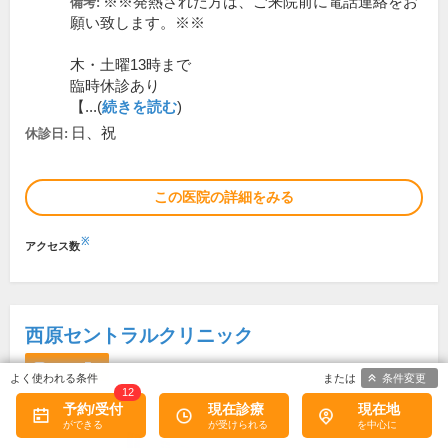
※※発熱された方は、ご来院前に電話連絡をお
備考:
願い致します。※※
木・土曜13時まで
臨時休診あり
【...(
続きを読む
)
日、祝
休診日:
この医院の詳細をみる
※
アクセス数
西原セントラルクリニック
5
口コミ
件
条件変更
12
予約/受付
現在診療
現在地