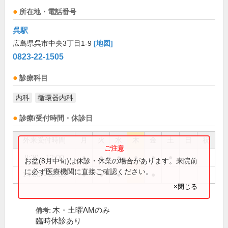
所在地・電話番号
呉駅
広島県呉市中央3丁目1-9
[地図]
0823-22-1505
診療科目
内科
循環器内科
診療/受付時間・休診日
外来受付時間
月
火
水
木
金
土
日
祝
8:30～12:00
●
●
●
●
●
●
お盆(8月中旬)は休診・休業の場合があります。来院前
に必ず医療機関に直接ご確認ください。
14:00～18:00
●
●
●
●
×閉じる
木・土曜AMのみ
備考:
臨時休診あり