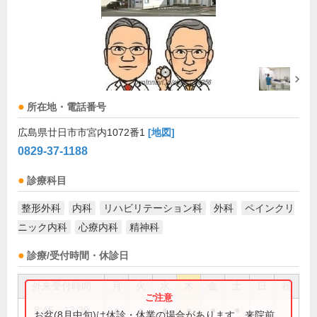
所在地・電話番号
広島県廿日市市宮内1072番1
[地図]
0829-37-1188
診療科目
整形外科
内科
リハビリテーション科
外科
ペインクリ
ニック内科
心療内科
精神科
診療/受付時間・休診日
外来受付時間
月
火
水
木
金
土
日
祝
8:45～12:30
●
●
●
●
●
●
お盆(8月中旬)は休診・休業の場合があります。来院前