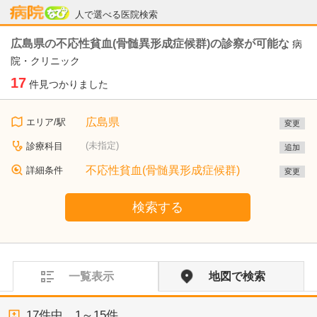
病院なび
人で選べる医院検索
広島県の不応性貧血(骨髄異形成症候群)の診察が可能な
病
院・クリニック
17
件見つかりました
広島県
エリア/駅
変更
(未指定)
診療科目
追加
不応性貧血(骨髄異形成症候群)
詳細条件
変更
検索する
一覧表示
地図で検索
17
件中、
1～15件