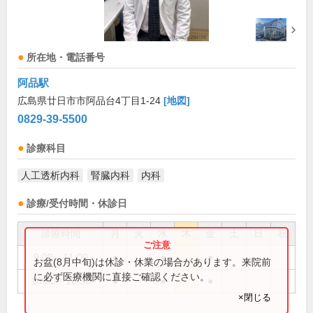
所在地・電話番号
阿品駅
広島県廿日市市阿品台4丁目1-24
[地図]
0829-39-5500
診療科目
人工透析内科
腎臓内科
内科
診療/受付時間・休診日
診療時間
月
火
水
木
金
土
日
祝
9:00～11:00
●
●
●
お盆(8月中旬)は休診・休業の場合があります。来院前
に必ず医療機関に直接ご確認ください。
16:00～18:30
●
●
●
×閉じる