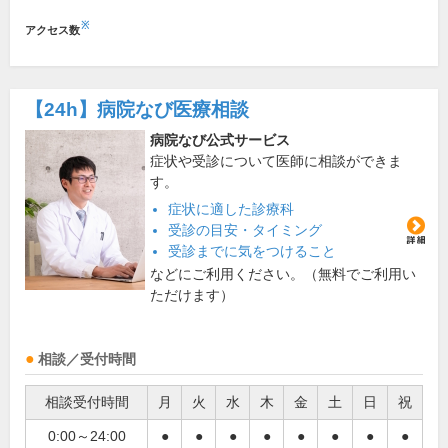
※
アクセス数
【24h】
病院なび医療相談
病院なび公式サービス
症状や受診について医師に相談ができま
す。
症状に適した診療科
受診の目安・タイミング
受診までに気をつけること
などにご利用ください。（無料でご利用い
ただけます）
相談／受付時間
相談受付時間
月
火
水
木
金
土
日
祝
0:00～24:00
●
●
●
●
●
●
●
●