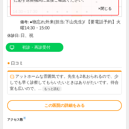
14:30～17:00
●
×閉じる
14:30～17:30
●
●
●
●
●
●物忘れ外来(担当:下山先生)/ 【要電話予約】火
備考:
曜14:30・15:00
日、祝
休診日:
初診・再診受付
口コミ
アットホームな雰囲気です。先生も2名おられるので、少
しでも早く診察してもらいたいときはありがたいです。待合
室も広いので、...
もっと読む
この医院の詳細をみる
※
アクセス数