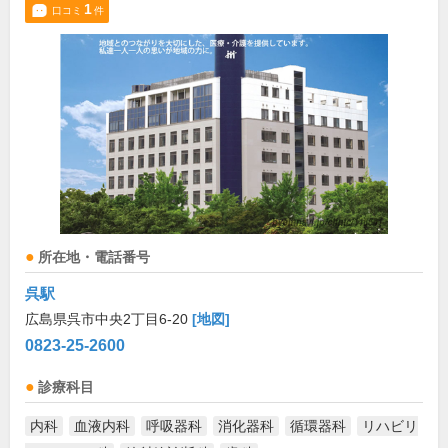
1
口コミ
件
所在地・電話番号
呉駅
広島県呉市中央2丁目6-20
[地図]
0823-25-2600
診療科目
内科
血液内科
呼吸器科
消化器科
循環器科
リハビリ