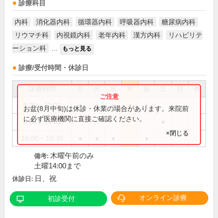
診療科目
内科
消化器内科
循環器内科
呼吸器内科
糖尿病内科
リウマチ科
内視鏡内科
老年内科
漢方内科
リハビリテ
ーション科
...
もっと見る
診療/受付時間・休診日
診療時間
月
火
水
木
金
土
日
祝
8:30～13:00
●
●
●
●
●
お盆(8月中旬)は休診・休業の場合があります。来院前
に必ず医療機関に直接ご確認ください。
8:30～14:00
●
×閉じる
16:00～18:30
●
●
●
●
木曜午前のみ
備考:
土曜14:00まで
日、祝
休診日:
オンライン診療
初診受付