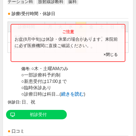
テーション科
放射線診断科
歯科
診療/受付時間・休診日
診療時間
月
火
水
木
金
土
日
祝
9:00～12:30
●
●
●
●
●
●
お盆(8月中旬)は休診・休業の場合があります。来院前
に必ず医療機関に直接ご確認ください。
14:00～18:00
●
●
●
●
×閉じる
○木・土曜AMのみ
備考:
○一部診療科予約制
○新患受付は17:00まで
○臨時休診あり
○診療日時は科目...(
続きを読む
)
日、祝
休診日:
初診受付
口コミ