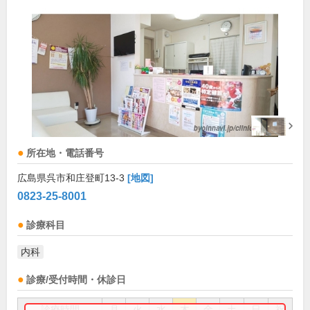
所在地・電話番号
広島県呉市和庄登町13-3
[地図]
0823-25-8001
診療科目
内科
診療/受付時間・休診日
診療時間
月
火
水
木
金
土
日
祝