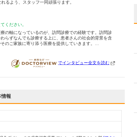
なれるよう、スタッフ一同頑張ります。
えてください。
医療の軸になっているのが、訪問診療での経験です。訪問診
かわらずなんでも診療する上に、患者さんの社会的背景を含
やそのご家族に寄り添う医療を提供していきます。…
でインタビュー全文を読む
DOCTORVIEW
本情報