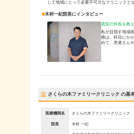
して地域にとって必要不可欠なクリニックと
木村一紀
院長
にインタビュー
貴院の特長を教
私が目指す地域
療は、科目にか
めて、患者さん
さくらの木ファミリークリニック
の基
医療機関名
さくらの木ファミリークリニック
院長
木村 一紀