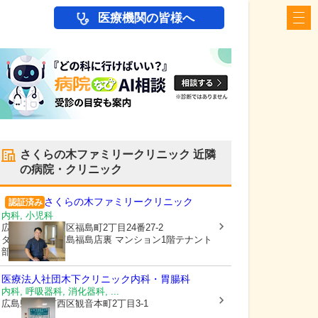
医療機関の皆様へ
さくらの木ファミリークリニック
近隣
の病院・クリニック
さくらの木ファミリークリニック
認証済み
内科, 小児科
広島県広島市西区
福島町2丁目24番27-2
ダイレックス広島福島店裏 マンション1階テナント
部
医療法人社団
木下クリニック内科・胃腸科
内科, 呼吸器科, 消化器科, ...
広島県広島市西区
観音本町2丁目3-1