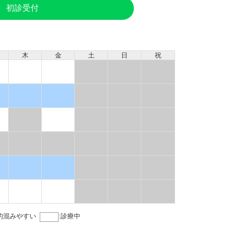
初診受付
木
金
土
日
祝
的混みやすい
:
診療中