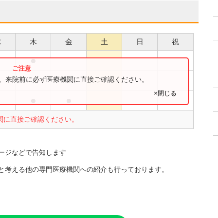
水
木
金
土
日
祝
●
●
●
す。来院前に必ず医療機関に直接ご確認ください。
×閉じる
●
●
●
関に直接ご確認ください。
ージなどで告知します
と考える他の専門医療機関への紹介も行っております。