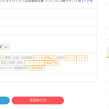
7-2 ダイレックス広島福島店裏 マンション1階テナント部
[アクセ
す
約
夜間
日祝
女性医師
スマホ保険証
入院可
キッズ
クレカ
在宅
訪問
DPC
バリアフリー
感染予防
オピニオン情報提供可
地域連携
看護師の方