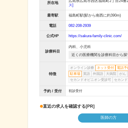
広島県広島市西区福島町2丁目24番2
所在地
ス]
最寄駅
福島町駅
(駅から
南西に約390m
)
電話
082-208-2939
公式HP
https://sakura-family-clinic.com/
内科
、
小児科
診療科目
近くの医療機関を診療科目から探
オンライン診療
ネット受付
電話予
特徴
駐車場
英語
外国語
大病院
がん
セカンドオピニオン受診可
セカンド
予約 / 受付
初診受付
直近の求人を確認する
[PR]
医師の方