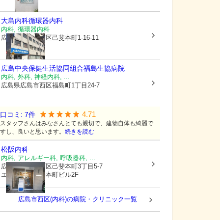
大島内科循環器内科
内科, 循環器内科
広島県広島市西区
己斐本町1-16-11
広島中央保健生活協同組合
福島生協病院
内科, 外科, 神経内科, ...
広島県広島市西区
福島町1丁目24-7
4.71
口コミ:
7
件
スタッフさんはみなさんとても親切で、建物自体も綺麗で
すし、良いと思います。
続きを読む
松阪内科
内科, アレルギー科, 呼吸器科, ...
広島県広島市西区
己斐本町3丁目5-7
エステート己斐本町ビル2F
広島市西区(内科)の病院・クリニック一覧