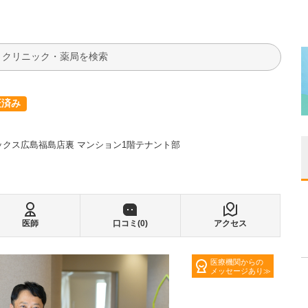
検索
証済み
レックス広島福島店裏 マンション1階テナント部
医師
口コミ(
0
)
アクセス
医療機関からの
メッセージあり