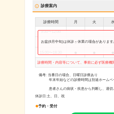
診療案内
診療時間
月
火
9:00
〜
12:00
●
●
お盆(8月中旬)は休診・休業の場合がありま
9:00
〜
13:00
●
●
15:00
〜
18:30
診療時間・内容等について、事前に必ず医療機
備考:
当番日の場合、日曜日診療あり
年末年始などの診療時間は別途ホームペ
患者さんの病状・疾患から判断し、適切
休診日:
土、日、祝
予約・受付