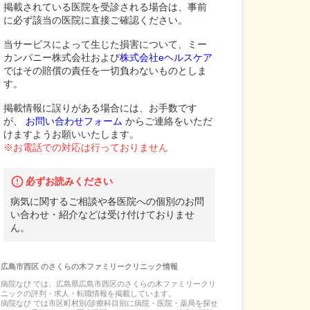
掲載されている医院を受診される場合は、事前
に必ず該当の医院に直接ご確認ください。
当サービスによって生じた損害について、ミー
カンパニー株式会社および
株式会社eヘルスケア
ではその賠償の責任を一切負わないものとしま
す。
掲載情報に誤りがある場合には、お手数です
が、
お問い合わせフォーム
からご連絡をいただ
けますようお願いいたします。
※お電話での対応は行っておりません
必ずお読みください
病気に関するご相談や各医院への個別のお問
い合わせ・紹介などは受け付けておりませ
ん。
広島市西区
の
さくらの木ファミリークリニック
情報
病院なび では、
広島県
広島市西区
の
さくらの木ファミリークリ
ニック
の
評判・求人・転職
情報を掲載しています。
病院なび では市区町村別/診療科目別に病院・医院・薬局を探せ