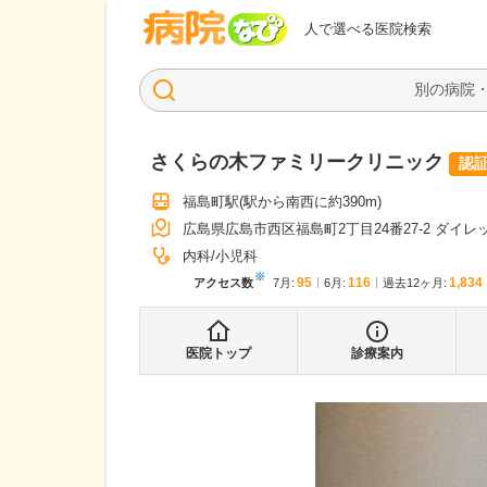
病院なび
人で選べる医院検索
さくらの木ファミリークリニック
認
福島町駅
(駅から
南西に約390m
)
広島県広島市西区福島町2丁目24番27-2 ダイ
内科
小児科
※
95
116
1,834
アクセス数
7月
:
6月
:
過去12ヶ月:
医院トップ
診療案内