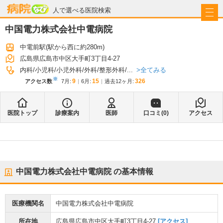
病院なび
人で選べる医院検索
中国電力株式会社中電病院
中電前駅
(駅から
西に約280m
)
広島県広島市中区大手町3丁目4-27
全てみる
内科
小児科
小児外科
外科
整形外科
...
※
9
15
326
アクセス数
7月
:
6月
:
過去12ヶ月:
医院トップ
診療案内
医師
口コミ(
0
)
アクセス
中国電力株式会社中電病院
の基本情報
医療機関名
中国電力株式会社中電病院
所在地
広島県広島市中区大手町3丁目4-27
[アクセス]