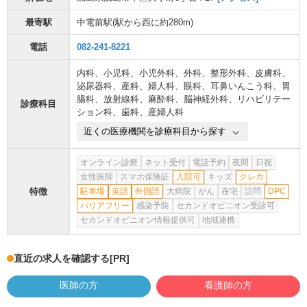
最寄駅
中電前駅
(駅から
西に約280m
)
電話
082-241-8221
内科
、
小児科
、
小児外科
、
外科
、
整形外科
、
皮膚科
、
泌尿器科
、
産科
、
婦人科
、
眼科
、
耳鼻いんこう科
、
胃
腸科
、
放射線科
、
麻酔科
、
脳神経外科
、
リハビリテー
診療科目
ション科
、
歯科
、
産婦人科
近くの医療機関を診療科目から探す
オンライン診療
ネット受付
電話予約
夜間
日祝
女性医師
スマホ保険証
入院可
キッズ
クレカ
特徴
駐車場
英語
外国語
大病院
がん
在宅
訪問
DPC
バリアフリー
感染予防
セカンドオピニオン受診可
セカンドオピニオン情報提供可
地域連携
直近の求人を確認する
[PR]
医師の方
看護師の方