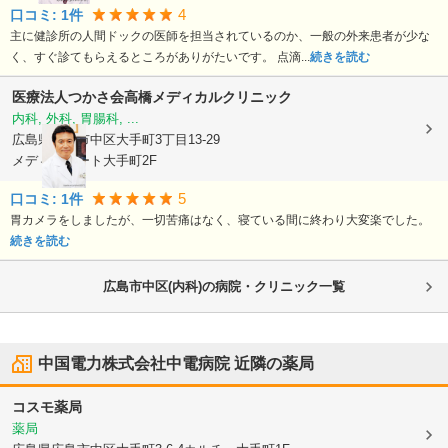
4
口コミ:
1
件
主に健診所の人間ドックの医師を担当されているのか、一般の外来患者が少な
く、すぐ診てもらえるところがありがたいです。 点滴...
続きを読む
医療法人つかさ会
高橋メディカルクリニック
内科, 外科, 胃腸科, ...
広島県広島市中区
大手町3丁目13-29
メディオコート大手町2F
5
口コミ:
1
件
胃カメラをしましたが、一切苦痛はなく、寝ている間に終わり大変楽でした。
続きを読む
広島市中区(内科)の病院・クリニック一覧
中国電力株式会社中電病院
近隣の薬局
コスモ薬局
薬局