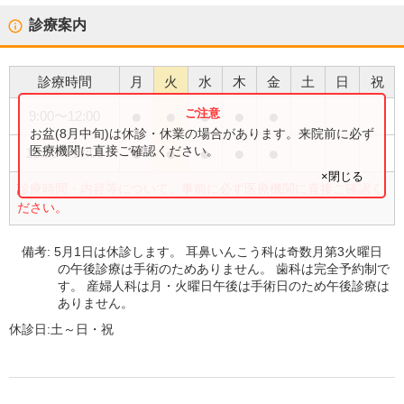
診療案内
診療時間
月
火
水
木
金
土
日
祝
●
●
●
●
●
9:00
〜
12:00
お盆(8月中旬)は休診・休業の場合があります。来院前に必ず
●
●
●
●
●
医療機関に直接ご確認ください。
13:00
〜
17:00
×閉じる
診療時間・内容等について、事前に必ず医療機関に直接ご確認く
ださい。
備考:
5月1日は休診します。 耳鼻いんこう科は奇数月第3火曜日
の午後診療は手術のためありません。 歯科は完全予約制で
す。 産婦人科は月・火曜日午後は手術日のため午後診療は
ありません。
休診日:
土～日・祝