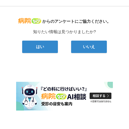
病院なび
からのアンケートにご協力ください。
知りたい情報は見つかりましたか?
はい
いいえ