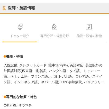
医師・施設情報
ドクター紹介
専門分野・得意分野
施設・設備の特徴
機能・特徴
入院設備
クレジットカード
駐車場(有料)
英語対応
英語以外の
外国語対応(広東語、北京語、ハングル語、タイ語、ミャンマー
語、ベトナム語、フランス語、ポルトガル語、ロシア語、スペイ
ン語、インドネシア語、ネパール語)
DPC参加病院
バリアフリー
専門的な治療・特色
C型肝炎
リウマチ