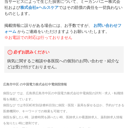
当サービスによって生じた損害について、ミーカンパニー株式会
社および
株式会社eヘルスケア
ではその賠償の責任を一切負わない
ものとします。
掲載情報に誤りがある場合には、お手数ですが、
お問い合わせフ
ォーム
からご連絡をいただけますようお願いいたします。
※お電話での対応は行っておりません
必ずお読みください
病気に関するご相談や各医院への個別のお問い合わせ・紹介な
どは受け付けておりません。
広島市中区
の
中国電力株式会社中電病院
情報
病院なび では、
広島県
広島市中区
の
中国電力株式会社中電病院
の
評判・求人・転職
情
報を掲載しています。
病院なび では市区町村別/診療科目別に病院・医院・薬局を探せるほか、予約ができる
医療機関や、キーワードでの検索も可能です。
病院を探したい時、診療時間を調べたい時、医師求人や看護師求人、薬剤師求人情報
を知りたい時に便利です。