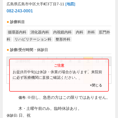
広島県広島市中区大手町3丁目7-11
[地図]
082-243-0001
診療科目
循環器内科
消化器内科
内視鏡内科
内科
外科
肛門外
科
リハビリテーション科
整形外科
診療/受付時間・休診日
診療時間
月
火
水
木
金
土
日
祝
9:00～13:00
●
●
●
●
●
●
お盆(8月中旬)は休診・休業の場合があります。来院前
に必ず医療機関に直接ご確認ください。
15:00～18:00
●
●
●
●
×閉じる
※但し、急患の方はこの限りではありません。
備考:
木・土曜午前のみ。臨時休診あり。
日、祝
休診日: