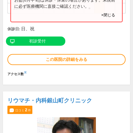
に必ず医療機関に直接ご確認ください。
15:00～18:00
●
●
●
●
×閉じる
日、祝
休診日:
初診受付
この医院の詳細をみる
※
アクセス数
リウマチ・内科銀山町クリニック
2
口コミ
件