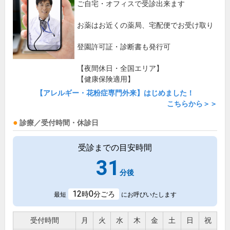
ご自宅・オフィスで受診出来ます
お薬はお近くの薬局、宅配便でお受け取り
登園許可証・診断書も発行可
【夜間休日・全国エリア】
【健康保険適用】
【アレルギー・花粉症専門外来】はじめました！
こちらから＞＞
診療／受付時間・休診日
受診までの目安時間
31
分後
12
0
時
分ごろ
最短
にお呼びいたします
受付時間
月
火
水
木
金
土
日
祝