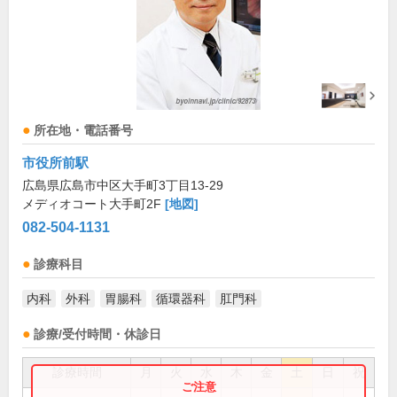
所在地・電話番号
市役所前駅
広島県広島市中区大手町3丁目13-29
メディオコート大手町2F
[地図]
082-504-1131
診療科目
内科
外科
胃腸科
循環器科
肛門科
診療/受付時間・休診日
診療時間
月
火
水
木
金
土
日
祝