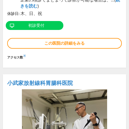
企業の検診でまとまって診察が可能な場合は、...(
続
きを読む
)
木、日、祝
休診日:
初診受付
この医院の詳細をみる
※
アクセス数
小武家放射線科胃腸科医院