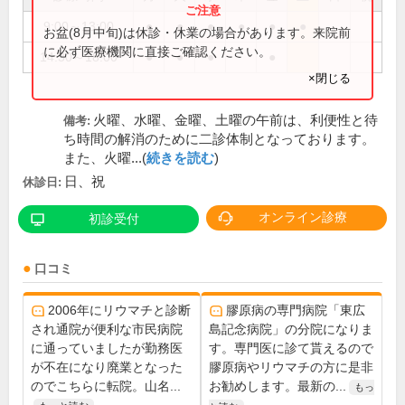
9:00～13:00
●
●
●
●
●
●
お盆(8月中旬)は休診・休業の場合があります。来院前
に必ず医療機関に直接ご確認ください。
14:30～18:00
●
●
●
●
×閉じる
火曜、水曜、金曜、土曜の午前は、利便性と待
備考:
ち時間の解消のために二診体制となっております。
また、火曜...(
続きを読む
)
日、祝
休診日:
オンライン診療
初診受付
口コミ
2006年にリウマチと診断
膠原病の専門病院「東広
され通院が便利な市民病院
島記念病院」の分院になりま
に通っていましたが勤務医
す。専門医に診て貰えるので
が不在になり廃業となった
膠原病やリウマチの方に是非
のでこちらに転院。山名...
お勧めします。最新の...
もっ