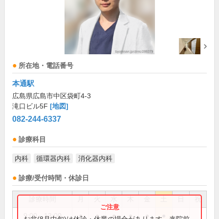
所在地・電話番号
本通駅
広島県広島市中区袋町4-3
滝口ビル5F
[地図]
082-244-6337
診療科目
内科
循環器内科
消化器内科
診療/受付時間・休診日
診療時間
月
火
水
木
金
土
日
祝
9:00～13:00
●
●
●
●
●
●
お盆(8月中旬)は休診・休業の場合があります。来院前