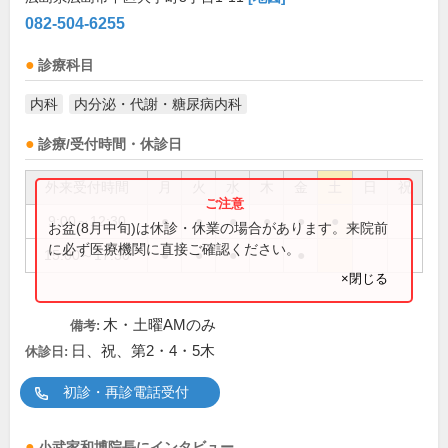
082-504-6255
診療科目
内科
内分泌・代謝・糖尿病内科
診療/受付時間・休診日
外来受付時間
月
火
水
木
金
土
日
祝
9:00～12:30
●
●
●
●
●
●
お盆(8月中旬)は休診・休業の場合があります。来院前
に必ず医療機関に直接ご確認ください。
15:00～17:30
●
●
●
●
×閉じる
木・土曜AMのみ
備考:
日、祝、第2・4・5木
休診日:
初診・再診電話受付
小武家和博
院長
にインタビュー