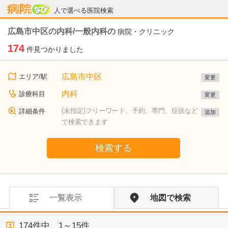
病院なび
人で選べる医院検索
広島市中区の内科/一般内科の
病院・クリニック
174
件見つかりました
広島市中区
エリア/駅
変更
内科
診療科目
変更
(未指定)フリーワード、予約、専門、症状など
詳細条件
追加
で検索できます
検索する
一覧表示
地図で検索
174
件中、
1～15件