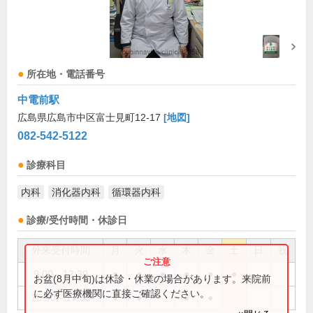
所在地・電話番号
中電前駅
広島県広島市中区富士見町12-17
[地図]
082-542-5122
診療科目
内科
消化器内科
循環器内科
診療/受付時間・休診日
外来受付時間
月
火
水
木
金
土
日
祝
9:00～12:30
●
●
●
●
●
●
お盆(8月中旬)は休診・休業の場合があります。来院前
に必ず医療機関に直接ご確認ください。
15:00～17:30
●
●
●
●