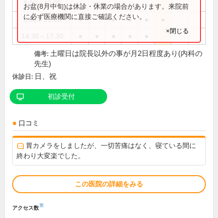
9:00～12:00
●
お盆(8月中旬)は休診・休業の場合があります。来院前
に必ず医療機関に直接ご確認ください。
9:00～12:30
●
●
●
●
●
×閉じる
14:30～17:30
●
●
●
●
●
土曜日は院長以外の事が月2日程度あり(内科の
備考:
先生)
日、祝
休診日:
初診受付
口コミ
胃カメラをしましたが、一切苦痛はなく、寝ている間に
終わり大変楽でした。
この医院の詳細をみる
※
アクセス数