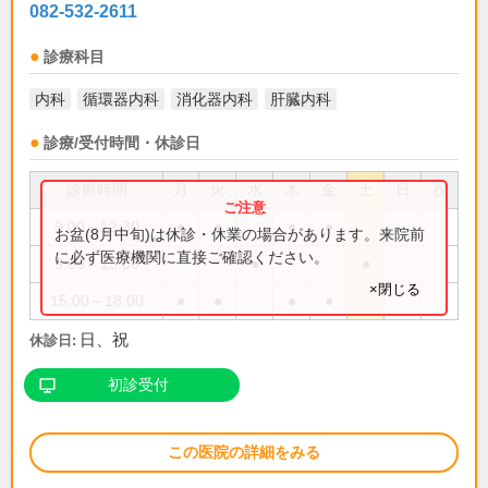
082-532-2611
診療科目
内科
循環器内科
消化器内科
肝臓内科
診療/受付時間・休診日
診療時間
月
火
水
木
金
土
日
祝
9:00～12:30
●
●
●
●
お盆(8月中旬)は休診・休業の場合があります。来院前
に必ず医療機関に直接ご確認ください。
9:00～13:00
●
●
×閉じる
15:00～18:00
●
●
●
●
日、祝
休診日:
初診受付
この医院の詳細をみる