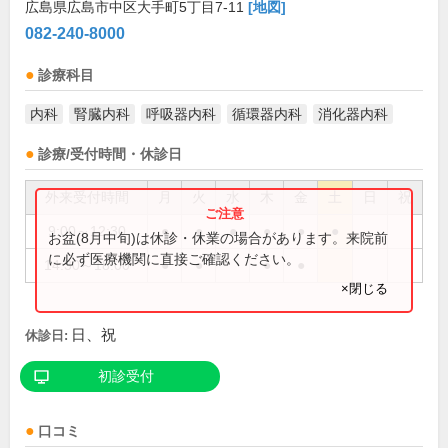
広島県広島市中区大手町5丁目7-11
[地図]
082-240-8000
診療科目
内科
腎臓内科
呼吸器内科
循環器内科
消化器内科
診療/受付時間・休診日
外来受付時間
月
火
水
木
金
土
日
祝
9:00～12:30
●
●
●
●
●
●
お盆(8月中旬)は休診・休業の場合があります。来院前
に必ず医療機関に直接ご確認ください。
14:30～18:00
●
●
●
●
×閉じる
日、祝
休診日:
初診受付
口コミ