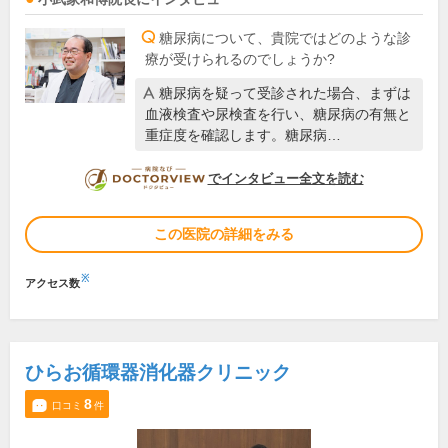
糖尿病について、貴院ではどのような診
療が受けられるのでしょうか?
糖尿病を疑って受診された場合、まずは
血液検査や尿検査を行い、糖尿病の有無と
重症度を確認します。糖尿病…
DOCTORVIEW
でインタビュー全文を読む
この医院の詳細をみる
※
アクセス数
ひらお循環器消化器クリニック
8
口コミ
件