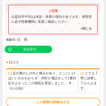
診療時間
月
火
水
木
金
土
日
祝
9:00～12:30
●
●
●
●
お盆(8月中旬)は休診・休業の場合があります。来院前
に必ず医療機関に直接ご確認ください。
9:00～13:00
●
●
×閉じる
15:00～18:00
●
●
●
●
日、祝
休診日:
初診受付
口コミ
足の裏のしびれと痛みがあり、どこにいけ
とても丁
ばいいのかわからず、何軒か電話をして1番対
寧に診察し
応がよかったこの病院を受診しました。 す...
てもらえま
す。
もっと読む
この医院の詳細をみる