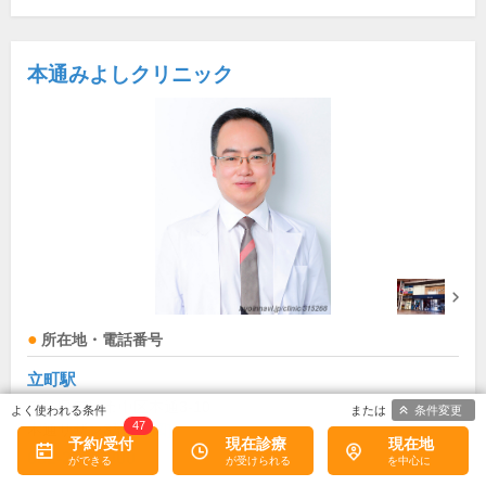
本通みよしクリニック
所在地・電話番号
立町駅
広島県広島市中区本通3-10
条件変更
47
本通サザン3階
[地図]
予約/受付
現在診療
現在地
082-247-2000