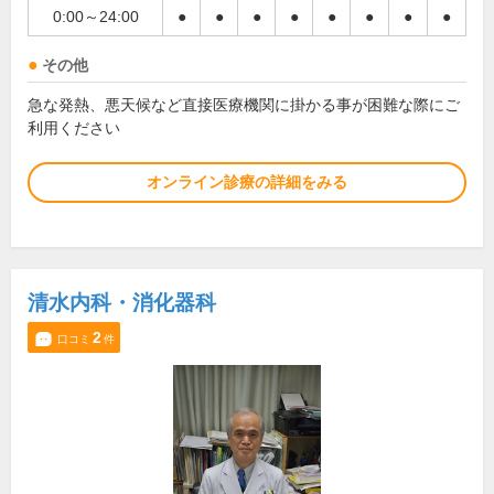
0:00～24:00
●
●
●
●
●
●
●
●
その他
急な発熱、悪天候など直接医療機関に掛かる事が困難な際にご
利用ください
オンライン診療の詳細をみる
清水内科・消化器科
2
口コミ
件