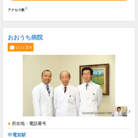
※
アクセス数
おおうち病院
1
口コミ
件
所在地・電話番号
中電前駅