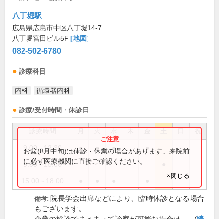
八丁堀駅
広島県広島市中区八丁堀14-7
八丁堀宮田ビル5F
[地図]
082-502-6780
診療科目
内科
循環器内科
診療/受付時間・休診日
診療時間
月
火
水
木
金
土
日
祝
9:00～12:30
●
●
●
●
お盆(8月中旬)は休診・休業の場合があります。来院前
に必ず医療機関に直接ご確認ください。
9:00～15:00
●
×閉じる
15:00～18:00
●
●
●
●
院長学会出席などにより、臨時休診となる場合
備考:
もございます。