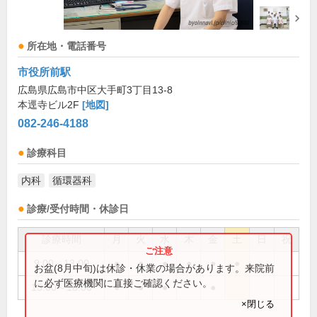
所在地・電話番号
市役所前駅
広島県広島市中区大手町3丁目13-8
本逕寺ビル2F
[地図]
082-246-4188
診療科目
内科
循環器科
診療/受付時間・休診日
診療時間
月
火
水
木
金
土
日
祝
9:00～13:00
●
●
●
●
●
●
お盆(8月中旬)は休診・休業の場合があります。来院前
に必ず医療機関に直接ご確認ください。
15:00～18:00
●
●
●
●
×閉じる