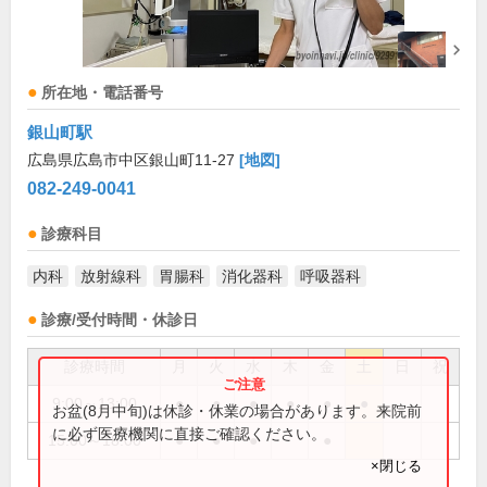
所在地・電話番号
銀山町駅
広島県広島市中区銀山町11-27
[地図]
082-249-0041
診療科目
内科
放射線科
胃腸科
消化器科
呼吸器科
診療/受付時間・休診日
診療時間
月
火
水
木
金
土
日
祝
9:00～13:00
●
●
●
●
●
●
お盆(8月中旬)は休診・休業の場合があります。来院前
に必ず医療機関に直接ご確認ください。
15:00～18:00
●
●
●
●
×閉じる