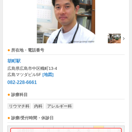
所在地・電話番号
胡町駅
広島県広島市中区幟町13-4
広島マツダビル5F
[地図]
082-228-6661
診療科目
リウマチ科
内科
アレルギー科
診療/受付時間・休診日
診療時間
月
火
水
木
金
土
日
祝