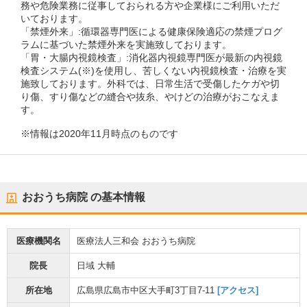
務や危険業務に従事しておられる方や企業様にご利用いただ
いております。
「禁煙外来」:循環器専門医による健康保険適応の禁煙プログ
ラムに基づいた禁煙外来を実施致しております。
「胃・大腸内視鏡検査」:消化器内視鏡専門医が最新の内視鏡
検査システム(※)を使用し、苦しくない内視鏡検査・治療を実
施致しております。外科では、日常生活で受傷したケガや切
り傷、すり傷などの縫合や抜糸、やけどの治療がおこなえま
す。
※情報は2020年11月時点のものです
おおうち病院
の基本情報
医療機関名
医療法人三和会 おおうち病院
院長
日域 大輔
所在地
広島県広島市中区大手町3丁目7-11
[アクセス]