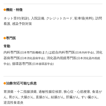
機能・特徴
ネット受付(初診)
入院設備
クレジットカード
駐車場(有料)
訪問
看護
感染予防対策
専門医
常勤
内科専門医
または総合内科専門医
消化
(日本専門医機構)
(日本内科学会)
器病専門医
消化器内視鏡専門医
(日本消化器病学会)
(日本消化器内視鏡
循環器専門医
学会)
(日本循環器学会)
治療/対応可能な疾患
胃潰瘍・十二指腸潰瘍
過敏性腸症候群
狭心症・心筋梗塞
食道が
ん
胃がん
大腸がん
直腸がん
結腸がん
肝臓がん
すい臓がん
逆流性食道炎