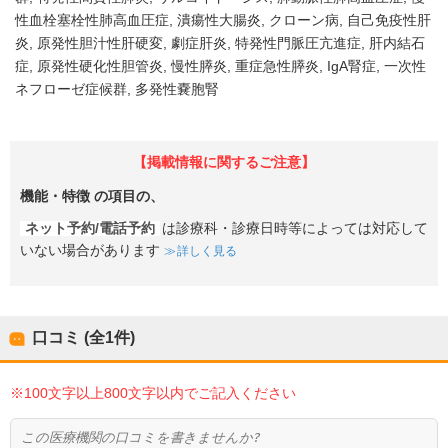
性血栓塞栓性肺高血圧症
潰瘍性大腸炎
クローン病
自己免疫性肝
炎
原発性胆汁性肝硬変
劇症肝炎
特発性門脈圧亢進症
肝内結石
症
原発性硬化性胆管炎
慢性膵炎
重症急性膵炎
IgA腎症
一次性
ネフローゼ症候群
多発性嚢胞腎
【掲載情報に関するご注意】
機能・特徴
の項目の、
ネット予約/電話予約
は診療科・診療日時等によっては対応して
いない場合があります
詳しく見る
口コミ (全
1
件)
※100文字以上800文字以内でご記入ください