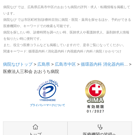
病院なび では、
広島県
広島市中区
の
おおうち病院
の
評判・求人・転職
情報を掲載して
います。
病院なび では市区町村別/診療科目別に病院・医院・薬局を探せるほか、予約ができる
医療機関や、キーワードでの検索も可能です。
病院を探したい時、診療時間を調べたい時、医師求人や看護師求人、薬剤師求人情報
を知りたい時に便利です。
また、役立つ医療コラムなども掲載していますので、是非ご覧になってください。
関連キーワード:
循環器内科 / 消化器内科 / 内視鏡内科 / 内科 / 病院 / かかりつけ
病院なびトップ
>
広島県
>
広島市中区
>
循環器内科
消化器内科
... >
医療法人三和会 おおうち病院
プライバシーマークについて
トップ
医療機関の皆様へ