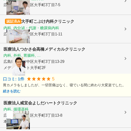
広島県広島市中区
大手町3丁目7-5
大手町こぶけ内科クリニック
認証済み
内科, 内分泌・代謝・糖尿病内科
広島県広島市中区
大手町3丁目1-11
医療法人つかさ会
高橋メディカルクリニック
内科, 外科, 胃腸科, ...
広島県広島市中区
大手町3丁目13-29
メディオコート大手町2F
5
口コミ:
1
件
胃カメラをしましたが、一切苦痛はなく、寝ている間に終わり大変楽でした。
続きを読む
医療法人咸宜会
よしだハートクリニック
内科, 循環器科
広島県広島市中区
大手町3丁目13-8
本逕寺ビル2F