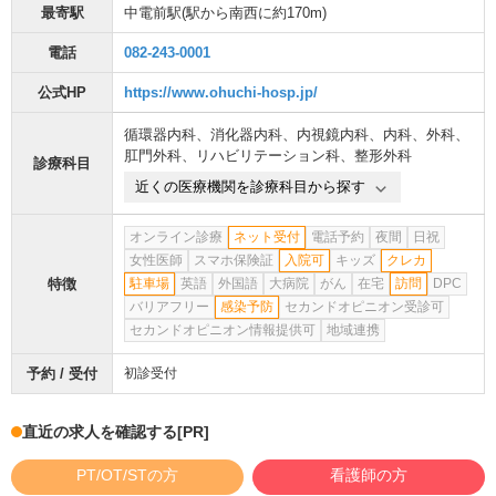
最寄駅
中電前駅
(駅から
南西に約170m
)
電話
082-243-0001
公式HP
https://www.ohuchi-hosp.jp/
循環器内科
、
消化器内科
、
内視鏡内科
、
内科
、
外科
、
肛門外科
、
リハビリテーション科
、
整形外科
診療科目
近くの医療機関を診療科目から探す
オンライン診療
ネット受付
電話予約
夜間
日祝
女性医師
スマホ保険証
入院可
キッズ
クレカ
特徴
駐車場
英語
外国語
大病院
がん
在宅
訪問
DPC
バリアフリー
感染予防
セカンドオピニオン受診可
セカンドオピニオン情報提供可
地域連携
予約 / 受付
初診受付
直近の求人を確認する
[PR]
PT/OT/STの方
看護師の方