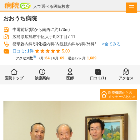
病院なび
人で選べる医院検索
おおうち病院
中電前駅
(駅から
南西に約170m
)
広島県広島市中区大手町3丁目7-11
全てみる
循環器内科
消化器内科
内視鏡内科
内科
外科
...
口コミ:
1
件
5.00
※
64
69
1,689
アクセス数
7月
:
6月
:
過去12ヶ月:
医院トップ
診療案内
医師
口コミ(
1
)
アクセス
医療機関からの
メッセージあり