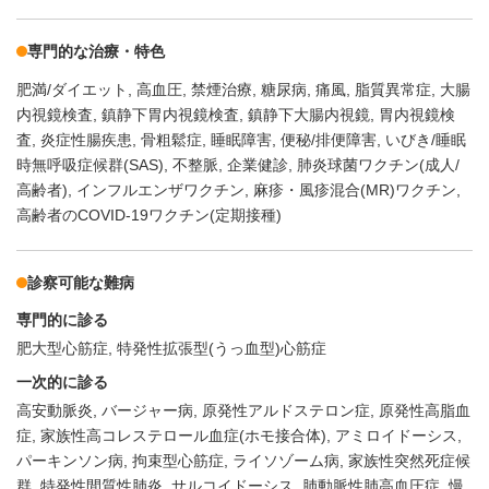
専門的な治療・特色
肥満/ダイエット
高血圧
禁煙治療
糖尿病
痛風
脂質異常症
大腸
内視鏡検査
鎮静下胃内視鏡検査
鎮静下大腸内視鏡
胃内視鏡検
査
炎症性腸疾患
骨粗鬆症
睡眠障害
便秘/排便障害
いびき/睡眠
時無呼吸症候群(SAS)
不整脈
企業健診
肺炎球菌ワクチン(成人/
高齢者)
インフルエンザワクチン
麻疹・風疹混合(MR)ワクチン
高齢者のCOVID-19ワクチン(定期接種)
診察可能な難病
専門的に診る
肥大型心筋症
特発性拡張型(うっ血型)心筋症
一次的に診る
高安動脈炎
バージャー病
原発性アルドステロン症
原発性高脂血
症
家族性高コレステロール血症(ホモ接合体)
アミロイドーシス
パーキンソン病
拘束型心筋症
ライソゾーム病
家族性突然死症候
群
特発性間質性肺炎
サルコイドーシス
肺動脈性肺高血圧症
慢