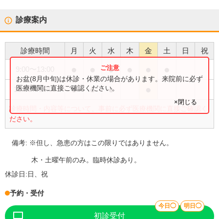
診療案内
診療時間
月
火
水
木
金
土
日
祝
●
●
●
●
●
●
9:00
〜
13:00
お盆(8月中旬)は休診・休業の場合があります。来院前に必ず
●
●
●
●
医療機関に直接ご確認ください。
15:00
〜
18:00
×閉じる
診療時間・内容等について、事前に必ず医療機関に直接ご確認く
ださい。
備考:
※但し、急患の方はこの限りではありません。
木・土曜午前のみ。臨時休診あり。
休診日:
日、祝
予約・受付
今日◯
明日◯
初診受付