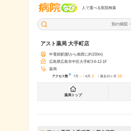
病院なび
人で選べる医院検索
アスト薬局 大手町店
中電前駅
(駅から
南西に約150m
)
広島県広島市中区大手町3-6-12-1F
薬局
※
--
1
12
アクセス数
7月
:
6月
:
過去12ヶ月:
薬局トップ