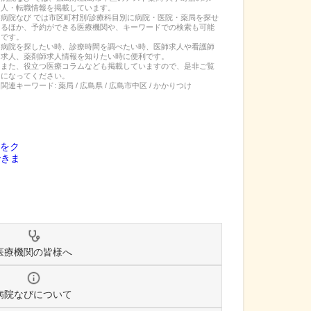
人・転職
情報を掲載しています。
病院なび では市区町村別/診療科目別に病院・医院・薬局を探せ
るほか、予約ができる医療機関や、キーワードでの検索も可能
です。
病院を探したい時、診療時間を調べたい時、医師求人や看護師
求人、薬剤師求人情報を知りたい時に便利です。
また、役立つ医療コラムなども掲載していますので、是非ご覧
になってください。
関連キーワード:
薬局 / 広島県 / 広島市中区 / かかりつけ
医療機関の皆様へ
病院なびについて