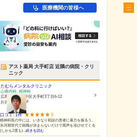
医療機関の皆様へ
アスト薬局 大手町店
近隣の病院・クリ
ニック
たむらメンタルクリニック
心療内科, 精神科
広島県広島市中区
大手町3丁目6-12
おおうちビル4F
5
口コミ:
1
件
精神科医の中には、いきなり初診の患者に暴力を振るう、
氷河期世代で就職が決まらないだけで罵声を浴びせてくる
(しかも2度も)...
続きを読む