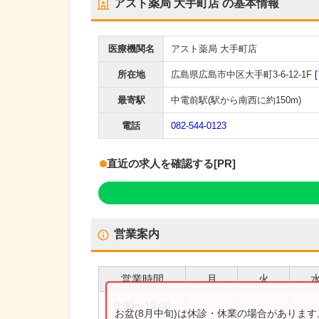
アスト薬局 大手町店
の基本情報
医療機関名
アスト薬局 大手町店
所在地
広島県広島市中区大手町3-6-12-1F
最寄駅
中電前駅
(駅から
南西に約150m
)
電話
082-544-0123
直近の求人を確認する
[PR]
営業案内
営業時間
月
火
9:00
〜
13:00
お盆(8月中旬)は休診・休業の場合がありま