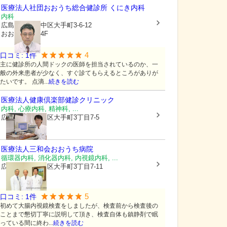
医療法人社団
おおうち総合健診所 くにき内科
内科
広島県広島市中区
大手町3-6-12
おおうちビル4F
4
口コミ:
1
件
主に健診所の人間ドックの医師を担当されているのか、一
般の外来患者が少なく、すぐ診てもらえるところがありが
たいです。 点滴...
続きを読む
医療法人健康倶楽部
健診クリニック
内科, 心療内科, 精神科, ...
広島県広島市中区
大手町3丁目7-5
医療法人三和会
おおうち病院
循環器内科, 消化器内科, 内視鏡内科, ...
広島県広島市中区
大手町3丁目7-11
5
口コミ:
1
件
初めて大腸内視鏡検査をしましたが、検査前から検査後の
ことまで懇切丁寧に説明して頂き、検査自体も鎮静剤で眠
っている間に終わ...
続きを読む