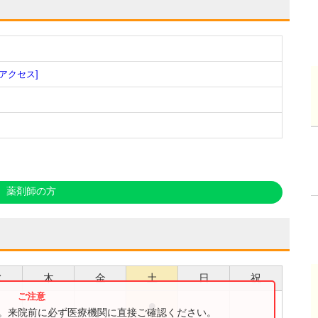
[アクセス]
薬剤師の方
水
木
金
土
日
祝
●
す。来院前に必ず医療機関に直接ご確認ください。