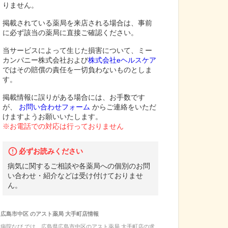
りません。
掲載されている薬局を来店される場合は、事前
に必ず該当の薬局に直接ご確認ください。
当サービスによって生じた損害について、ミー
カンパニー株式会社および
株式会社eヘルスケア
ではその賠償の責任を一切負わないものとしま
す。
掲載情報に誤りがある場合には、お手数です
が、
お問い合わせフォーム
からご連絡をいただ
けますようお願いいたします。
※お電話での対応は行っておりません
必ずお読みください
病気に関するご相談や各薬局への個別のお問
い合わせ・紹介などは受け付けておりませ
ん。
広島市中区
の
アスト薬局 大手町店
情報
病院なび では、
広島県
広島市中区
の
アスト薬局 大手町店
の
求