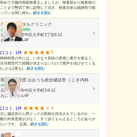
初めて大腸内視鏡検査をしましたが、検査前から検査後の
ことまで懇切丁寧に説明して頂き、検査自体も鎮静剤で眠
っている間に終わ...
続きを読む
たむらメンタルクリニック
心療内科, 精神科
広島県広島市中区大手町3丁目6-12
おおうちビル4F
5
口コミ: 1件
精神科医の中には、いきなり初診の患者に暴力を振るう、
氷河期世代で就職が決まらないだけで罵声を浴びせてくる
(しかも2度も)...
続きを読む
医療法人社団
おおうち総合健診所 くにき内科
内科
広島県広島市中区大手町3-6-12
おおうちビル4F
4
口コミ: 1件
主に健診所の人間ドックの医師を担当されているのか、一
般の外来患者が少なく、すぐ診てもらえるところがありが
たいです。 点滴...
続きを読む
藏本内科