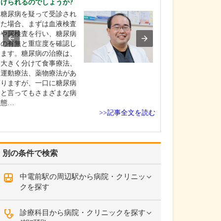
けられるのでしょうか?
にも注力されて
糖尿病を疑って受診され
特殊光を用いた
た場合、まずは血液検査
大機能により小
や尿検査を行い、糖尿病
も見逃さない高
の有無と重症度を確認し
ープと、鮮明な
ます。糖尿病の治療は、
密に確認できる
大きく分けて食事療法、
内視鏡システム
運動療法、薬物療法があ
し、精度の高い
りますが、一口に糖尿病
めています。ま
と言ってもさまざまな病
鏡室の照明には
態…
イト…
>>記事全文を読む
別の条件で検索
中電前駅の周辺駅から病院・クリニッ
クを探す
診療科目から病院・クリニックを探す