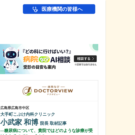
医療機関の皆様へ
医師(ドクター)の
広島県広島市中区
広島県広島市中区
大手町こぶけ内科クリニック
広島八丁堀内科
小武家 和博
本田 寛和
院長
取材記事
糖尿病について、貴院ではどのような診療が受
内視鏡検査のハ