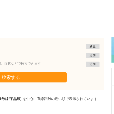
変更
追加
門、症状などで検索できます
追加
検索する
広島県広島市東区
うした東内科クリニック
1号線/宇品線)
を中心に直線距離の近い順で表示されています
山内 崇宏
院長
取材記事
先生が日々の診療で心がけていることを教えて