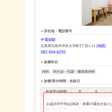
所在地・電話番号
中電前駅
広島県広島市中区大手町3丁目1-11
[地図]
082-504-6255
診療科目
内科
内分泌・代謝・糖尿病内科
診療/受付時間・休診日
外来受付時間
月
火
9:00～12:30
●
●
お盆(8月中旬)は休診・休業の場合があ
15:00～17:30
●
●