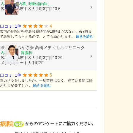
内科, 血液内科, 呼吸器内科, ...
広島県広島市中区大手町3丁目13-6
4
口コミ: 1件
市内の病院が軒並み診察時間が18時まだのなか、夜7時ま
で診察してもらえるので、とても助かります。
続きを読む
医療法人つかさ会
高橋メディカルクリニック
内科, 外科, 胃腸科, ...
広島県広島市中区大手町3丁目13-29
メディオコート大手町2F
5
口コミ: 1件
胃カメラをしましたが、一切苦痛はなく、寝ている間に終
わり大変楽でした。
続きを読む
病院なび
からのアンケートにご協力ください。