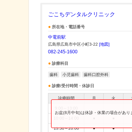
ごこちデンタルクリニック
所在地・電話番号
中電前駅
広島県広島市中区小町3-22
[地図]
082-245-1600
診療科目
歯科
小児歯科
歯科口腔外科
診療/受付時間・休診日
診療時間
月
火
9:00～13:00
お盆(8月中旬)は休診・休業の場合があ
10:00～14:00
●
●
15:30～20:00
●
●