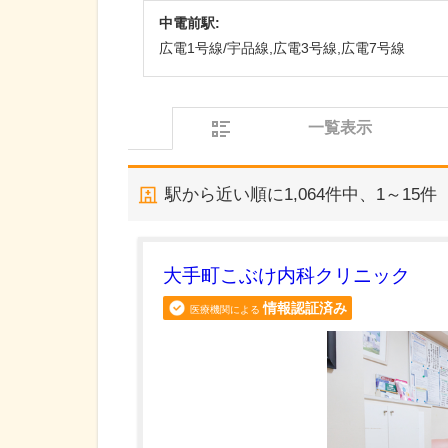
中電前駅:
広電1号線/宇品線,広電3号線,広電7号線
一覧表示
駅から近い順に
1,064
件中、
1～15件
大手町こぶけ内科クリニック
情報認証済み
医療機関による