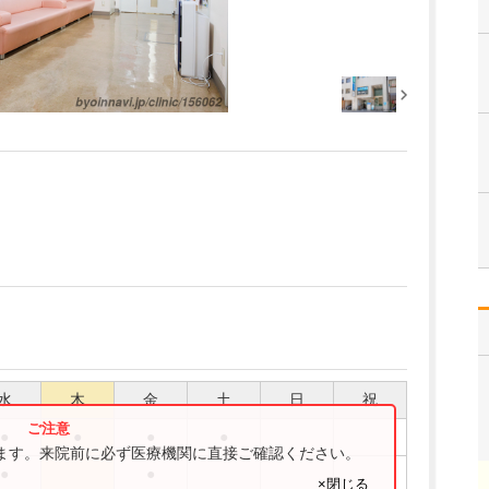
水
木
金
土
日
祝
●
●
●
●
ります。来院前に必ず医療機関に直接ご確認ください。
●
●
×閉じる