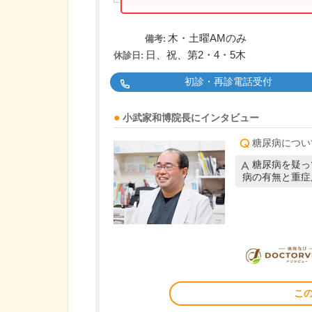
木・土曜AMのみ
備考:
日、祝、第2・4・5木
休診日:
初診・再診電話受付
小武家和博
院長
にインタビュー
糖尿病につい
糖尿病を疑っ
病の有無と重症
こ