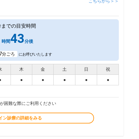
こちらから＞＞
診までの目安時間
1
43
時間
分後
7
分ごろ
にお呼びいたします
水
木
金
土
日
祝
●
●
●
●
●
●
が困難な際にご利用ください
イン診療の詳細をみる