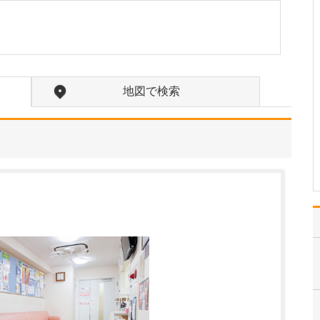
ください。
患者さんの体の状態だけ
でなく、生活環境や考え
方といったバックグラウ
ンドも踏まえて診療する
ように努めています。検
地図で検索
査結果や治療内容につい
ては、わかりやすく具体
的な説明を心がけていま
すが、たまに「例え話が
長…
>>記事全文を読む