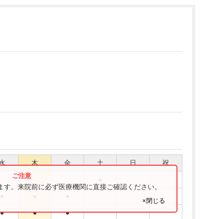
水
木
金
土
日
祝
●
ります。来院前に必ず医療機関に直接ご確認ください。
●
●
●
×閉じる
●
●
●