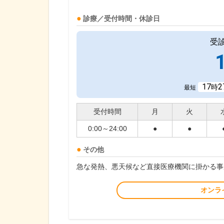
診療／受付時間・休診日
受
17
2
時
最短
受付時間
月
火
0:00～24:00
●
●
その他
急な発熱、悪天候など直接医療機関に掛かる事
オンラ