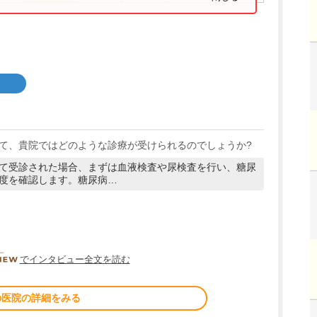
て、貴院ではどのような診療が受けられるのでしょうか?
て受診された場合、まずは血液検査や尿検査を行い、糖尿
度を確認します。糖尿病…
DOCTORVIEW
でインタビュー全文を読む
の医院の詳細をみる