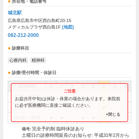
所在地・電話番号
城北駅
広島県広島市中区西白島町20-15
メディカルプラザ西白島1F
[地図]
082-212-2000
診療科目
心療内科
精神科
診療/受付時間・休診日
診療時間
月
火
水
木
金
土
日
祝
9:00～12:30
●
●
●
●
お盆(8月中旬)は休診・休業の場合があります。来院前
に必ず医療機関に直接ご確認ください。
9:00～14:00
●
×閉じる
15:00～18:00
●
●
●
●
完全予約制 臨時休診あり
備考:
土曜日の診療時間延長のお知らせ: 平成31年2月から