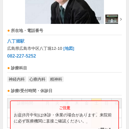
所在地・電話番号
八丁堀駅
広島県広島市中区八丁堀12-10
[地図]
082-227-5252
診療科目
神経内科
心療内科
精神科
診療/受付時間・休診日
診療時間
月
火
水
木
金
土
日
祝
9:00～13:00
●
●
●
●
●
お盆(8月中旬)は休診・休業の場合があります。来院前
に必ず医療機関に直接ご確認ください。
15:00～18:30
●
●
●
●