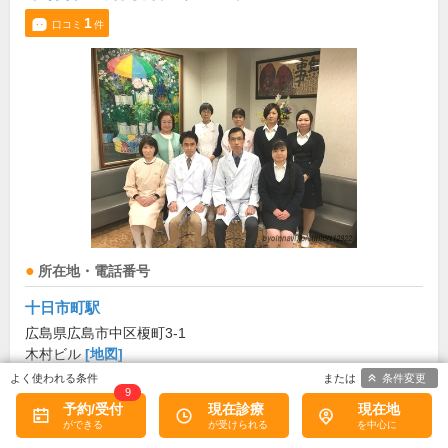
1
口コミ
件
所在地・電話番号
十日市町駅
広島県広島市中区榎町3-1
木村ビル
[地図]
条件変更
082-292-8381
9
予約/受付
現在診療
現在地
診療科目