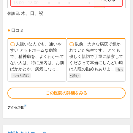
15:00～18:00
●
●
●
●
木、日、祝
休診日:
口コミ
人嫌いな人でも、通いや
以前、大きな病院で働か
すい アットホームな病院
れていた先生です。 とても
で、精神病を、よくわかって
優しく親切で丁寧に診察して
ない人は、特に身内は、お前
くださって本当にしんどい時
ばかかとか、病気になっ...
は入院の勧めもありま...
もっ
もっと読む
と読む
この医院の詳細をみる
※
アクセス数