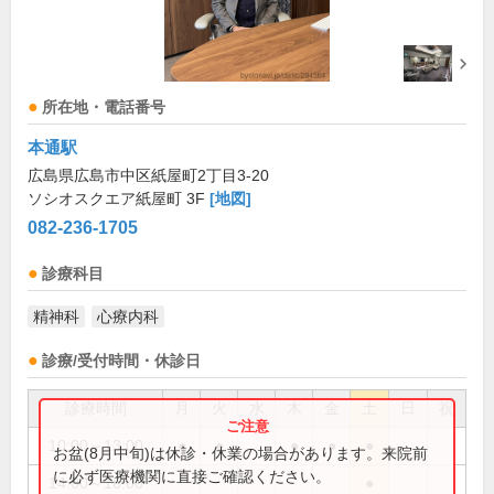
所在地・電話番号
本通駅
広島県広島市中区紙屋町2丁目3-20
ソシオスクエア紙屋町 3F
[地図]
082-236-1705
診療科目
精神科
心療内科
診療/受付時間・休診日
診療時間
月
火
水
木
金
土
日
祝
10:00～13:00
●
●
●
●
●
お盆(8月中旬)は休診・休業の場合があります。来院前
に必ず医療機関に直接ご確認ください。
14:00～16:00
●