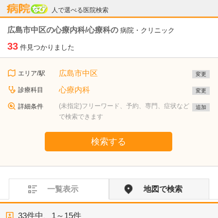
病院なび
人で選べる医院検索
広島市中区の心療内科/心療科の
病院・クリニック
33
件見つかりました
広島市中区
エリア/駅
変更
心療内科
診療科目
変更
(未指定)フリーワード、予約、専門、症状など
詳細条件
追加
で検索できます
検索する
一覧表示
地図で検索
33
件中、
1～15件