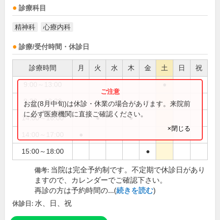
診療科目
精神科
心療内科
診療/受付時間・休診日
診療時間
月
火
水
木
金
土
日
祝
9:00～13:00
●
9:30～12:30
●
●
●
●
お盆(8月中旬)は休診・休業の場合があります。来院前
に必ず医療機関に直接ご確認ください。
14:00～16:00
●
●
×閉じる
14:00～17:00
●
15:00～18:00
●
当院は完全予約制です。不定期で休診日があり
備考:
ますので、カレンダーでご確認下さい。
再診の方は予約時間の...(
続きを読む
)
水、日、祝
休診日: