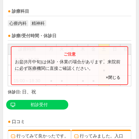
診療科目
心療内科
精神科
診療/受付時間・休診日
診療時間
月
火
水
木
金
土
日
祝
9:30～12:30
●
●
●
●
●
●
お盆(8月中旬)は休診・休業の場合があります。来院前
に必ず医療機関に直接ご確認ください。
15:00～16:30
●
×閉じる
15:00～18:30
●
●
●
●
日、祝
休診日:
初診受付
口コミ
行ってみて良かったです。
行ってみました。入口