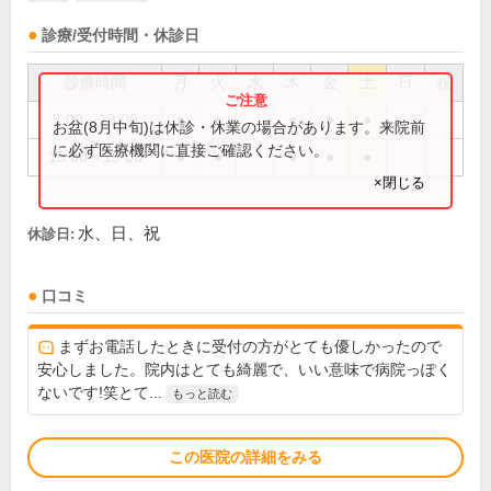
診療/受付時間・休診日
診療時間
月
火
水
木
金
土
日
祝
9:00～13:00
●
●
●
●
●
お盆(8月中旬)は休診・休業の場合があります。来院前
に必ず医療機関に直接ご確認ください。
15:00～19:00
●
●
●
●
●
×閉じる
水、日、祝
休診日:
口コミ
まずお電話したときに受付の方がとても優しかったので
安心しました。院内はとても綺麗で、いい意味で病院っぽく
ないです!笑とて...
もっと読む
この医院の詳細をみる