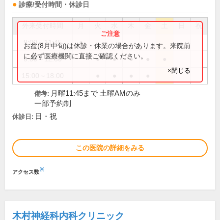
診療/受付時間・休診日
外来受付時間
月
火
水
木
金
土
日
祝
9:00～11:45
●
お盆(8月中旬)は休診・休業の場合があります。来院前
に必ず医療機関に直接ご確認ください。
9:00～12:30
●
●
●
●
●
×閉じる
15:00～18:00
●
●
●
●
月曜11:45まで 土曜AMのみ
備考:
一部予約制
日・祝
休診日:
この医院の詳細をみる
※
アクセス数
木村神経科内科クリニック