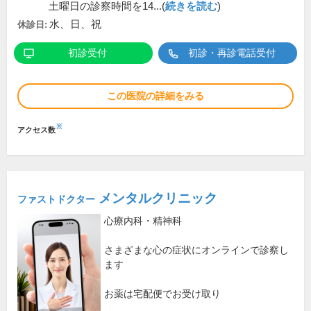
土曜日の診察時間を14...(
続きを読む
)
水、日、祝
休診日:
初診受付
初診・再診電話受付
この医院の詳細をみる
※
アクセス数
メンタルクリニック
ファストドクター
心療内科・精神科
さまざまな心の症状にオンラインで診察し
ます
お薬は宅配便でお受け取り