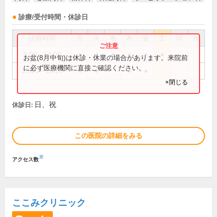
診療/受付時間・休診日
診療時間
月
火
水
木
金
土
日
祝
9:00～13:00
●
●
●
●
●
●
お盆(8月中旬)は休診・休業の場合があります。来院前
に必ず医療機関に直接ご確認ください。
15:00～18:00
●
●
●
●
×閉じる
日、祝
休診日:
この医院の詳細をみる
※
アクセス数
ここみクリニック