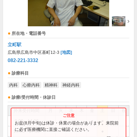
所在地・電話番号
立町駅
広島県広島市中区基町12-3
[地図]
082-221-3332
診療科目
内科
心療内科
精神科
神経内科
診療/受付時間・休診日
外来受付時間
月
火
水
木
金
土
日
祝
9:00～14:00
●
●
●
●
お盆(8月中旬)は休診・休業の場合があります。来院前
に必ず医療機関に直接ご確認ください。
16:00～17:30
●