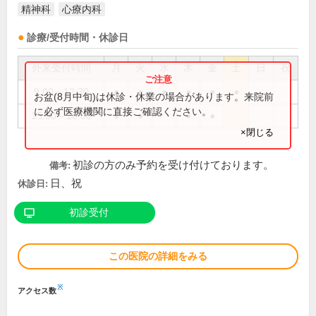
精神科
心療内科
診療/受付時間・休診日
外来受付時間
月
火
水
木
金
土
日
祝
9:00～12:30
●
●
●
●
●
●
お盆(8月中旬)は休診・休業の場合があります。来院前
に必ず医療機関に直接ご確認ください。
15:30～18:00
●
●
●
●
×閉じる
初診の方のみ予約を受け付けております。
備考:
日、祝
休診日:
初診受付
この医院の詳細をみる
※
アクセス数