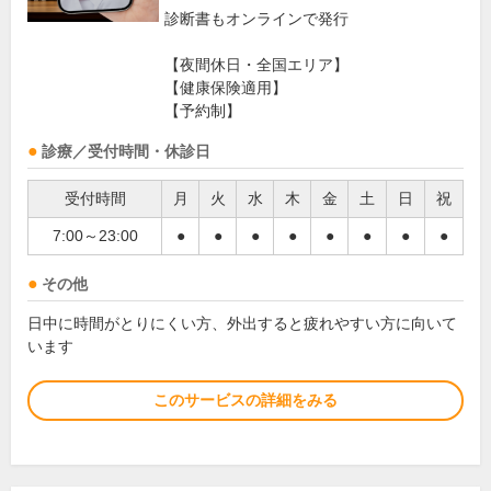
診断書もオンラインで発行
【夜間休日・全国エリア】
【健康保険適用】
【予約制】
診療／受付時間・休診日
受付時間
月
火
水
木
金
土
日
祝
7:00～23:00
●
●
●
●
●
●
●
●
その他
日中に時間がとりにくい方、外出すると疲れやすい方に向いて
います
このサービスの詳細をみる