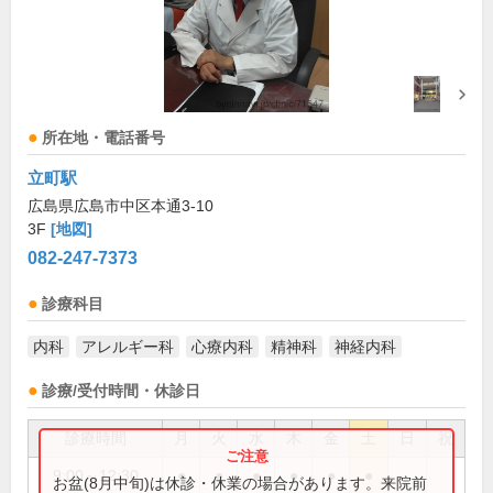
所在地・電話番号
立町駅
広島県広島市中区本通3-10
3F
[地図]
082-247-7373
診療科目
内科
アレルギー科
心療内科
精神科
神経内科
診療/受付時間・休診日
診療時間
月
火
水
木
金
土
日
祝
9:00～12:30
●
●
●
●
●
●
お盆(8月中旬)は休診・休業の場合があります。来院前