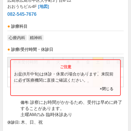
広島県広島市中区大手町3丁目6-12
おおうちビル4F
[地図]
082-545-7676
診療科目
心療内科
精神科
診療/受付時間・休診日
外来受付時間
月
火
水
木
金
土
日
祝
9:00～13:00
●
●
●
●
●
お盆(8月中旬)は休診・休業の場合があります。来院前
に必ず医療機関に直接ご確認ください。
15:00～18:00
●
●
●
●
×閉じる
診察にお時間がかかるため、受付は早めに終了
備考:
することがあります。
土曜AMのみ 臨時休診あり
木、日、祝
休診日: