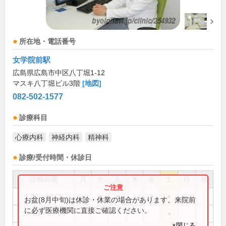
所在地・電話番号
女学院前駅
広島県広島市中区八丁堀1-12
マスキ八丁堀ビル3階
[地図]
082-502-1577
診療科目
心療内科
神経内科
精神科
診療/受付時間・休診日
診療時間
月
火
水
木
金
土
日
祝
9:00～13:00
●
●
●
●
●
お盆(8月中旬)は休診・休業の場合があります。来院前
に必ず医療機関に直接ご確認ください。
14:00～17:00
●
×閉じる