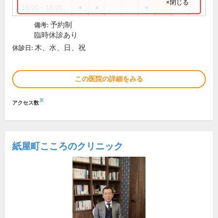
×閉じる
16:00～18:00
●
●
●
予約制
備考:
臨時休診あり
木、水、日、祝
休診日:
この医院の詳細をみる
※
アクセス数
紙屋町こころのクリニック