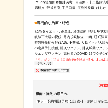
COPD(慢性閉塞性肺疾患)
胃潰瘍・十二指腸潰
扁桃炎
帯状疱疹
手足口病
突発性発疹
はしか
専門的な治療・特色
肥満/ダイエット
高血圧
禁煙治療
喘息
甲状腺
鎮静下大腸内視鏡
胃内視鏡検査
白癬
睡眠障害
時無呼吸症候群(SAS)
不整脈
大腸ドック/大腸
の定期予防接種
肝炎ワクチン
肺炎球菌ワクチン
ルエンザワクチン
高齢者のCOVID-19ワクチン
「※」がつく項目は自由診療(保険適用外)、または
詳しく見る
本情報に関するご注意
【掲載
機能・特徴
の項目の、
ネット予約/電話予約
は診療科・診療日時等に