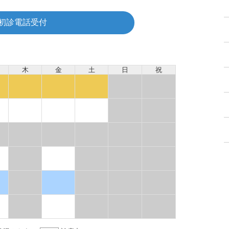
初診電話受付
木
金
土
日
祝