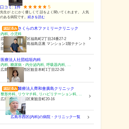
5
口コミ:
1
件
先生が とにかく優しくて 話をよく聞いてくれます。 人気
のある病院です。
続きを読む
さくらの木ファミリークリニック
認証済み
内科, 小児科
広島県広島市西区
福島町2丁目24番27-2
ダイレックス広島福島店裏 マンション1階テナント
部
医療法人社団
稲垣内科
内科, 糖尿病・内分泌内科, 呼吸器内科, ...
広島県広島市西区
観音本町1丁目22-26
醫療法人齊和會
廣島クリニック
認証済み
整形外科, リウマチ科, リハビリテーション科, ...
広島県広島市西区
東観音町20-16
広島市西区(内科)の病院・クリニック一覧