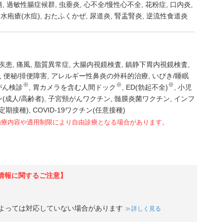
瘍
過敏性腸症候群
虫垂炎
心不全/慢性心不全
花粉症
口内炎
水疱瘡(水痘)
おたふくかぜ
尿道炎
腎盂腎炎
逆流性食道炎
疾患
痛風
脂質異常症
大腸内視鏡検査
鎮静下胃内視鏡検査
便秘/排便障害
アレルギー性鼻炎の外科的治療
いびき/睡眠
※
※
※
がん検診
胃カメラを含む人間ドック
ED(勃起不全)
小児
(成人/高齢者)
子宮頸がんワクチン
髄膜炎菌ワクチン
インフ
(定期接種)
COVID-19ワクチン(任意接種)
治療内容や適用制限により自由診療となる場合があります。
情報に関するご注意】
よっては対応していない場合があります
詳しく見る