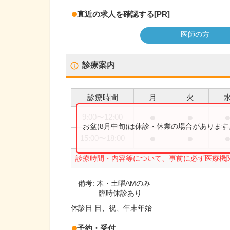
直近の求人を確認する
[PR]
医師の方
診療案内
診療時間
月
火
●
●
9:00
〜
12:00
お盆(8月中旬)は休診・休業の場合がありま
●
●
15:00
〜
18:00
診療時間・内容等について、事前に必ず医療機
備考:
木・土曜AMのみ
臨時休診あり
休診日:
日、祝、年末年始
予約・受付