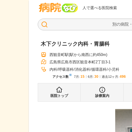
病院なび
人で選べる医院検索
木下クリニック内科・胃腸科
西観音町駅
(駅から
南西に約450m
)
広島県広島市西区観音本町2丁目3-1
内科
呼吸器科
消化器科
循環器科
小児科
※
15
30
496
アクセス数
7月
:
6月
:
過去12ヶ月:
医院トップ
診療案内