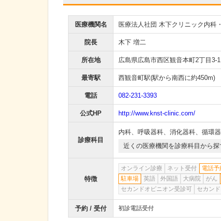
医療機関名
医療法人社団 木下クリニック内科
院長
木下 増二
所在地
広島県広島市西区観音本町2丁目3-1
最寄駅
西観音町駅
(駅から
南西に約450m
)
電話
082-231-3393
公式HP
http://www.knst-clinic.com/
内科
、
呼吸器科
、
消化器科
、
循環器
診療科目
近くの医療機関を診療科目から探
オンライン診療
ネット受付
電話予
特徴
駐車場
英語
外国語
大病院
がん
セカンドオピニオン受診可
セカンド
予約 / 受付
初診電話受付