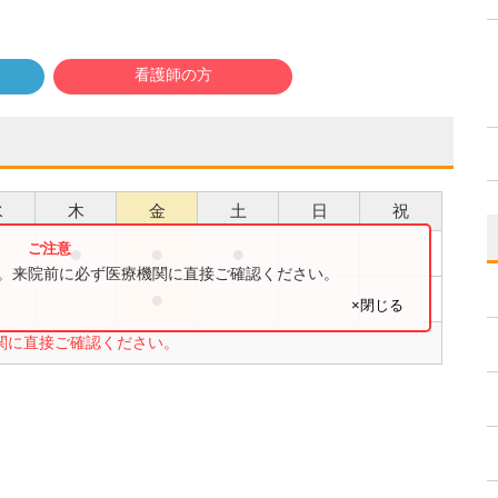
看護師の方
水
木
金
土
日
祝
●
●
●
●
す。来院前に必ず医療機関に直接ご確認ください。
●
●
×閉じる
関に直接ご確認ください。