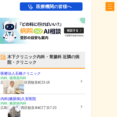
医療機関の皆様へ
木下クリニック内科・胃腸科
近隣の病
院・クリニック
医療法人
石橋クリニック
内科, 循環器内科
広島県広島市西区
西観音町23-18
内科(糖尿病)久安医院
内科, 糖尿病内科
広島県広島市西区
観音本町2丁目7-23