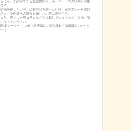
るほか、予約ができる医療機関や、キーワードでの検索も可能
です。
病院を探したい時、診療時間を調べたい時、医師求人や看護師
求人、薬剤師求人情報を知りたい時に便利です。
また、役立つ医療コラムなども掲載していますので、是非ご覧
になってください。
関連キーワード:
内科 / 呼吸器科 / 消化器科 / 循環器科 / かかり
つけ