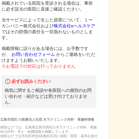
掲載されている医院を受診される場合は、事前
に必ず該当の医院に直接ご確認ください。
当サービスによって生じた損害について、ミー
カンパニー株式会社および
株式会社eヘルスケア
ではその賠償の責任を一切負わないものとしま
す。
掲載情報に誤りがある場合には、お手数です
が、
お問い合わせフォーム
からご連絡をいただ
けますようお願いいたします。
※お電話での対応は行っておりません
必ずお読みください
病気に関するご相談や各医院への個別のお問
い合わせ・紹介などは受け付けておりませ
ん。
広島市西区
の
医療法人社団 木下クリニック内科・胃腸科
情報
病院なび では、
広島県
広島市西区
の
木下クリニック内科・胃腸
科
の
評判・求人・転職
情報を掲載しています。
病院なび では市区町村別/診療科目別に病院・医院・薬局を探せ