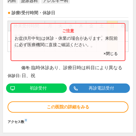
内科
泌尿器科
アレルギー科
診療/受付時間・休診日
外来受付時間
月
火
水
木
金
土
日
祝
8:30～12:30
●
●
●
●
●
●
お盆(8月中旬)は休診・休業の場合があります。来院前
に必ず医療機関に直接ご確認ください。
14:30～17:30
●
●
●
●
●
×閉じる
臨時休診あり、診療日時は科目により異なる
備考:
日、祝
休診日:
初診受付
再診電話受付
この医院の詳細をみる
※
アクセス数