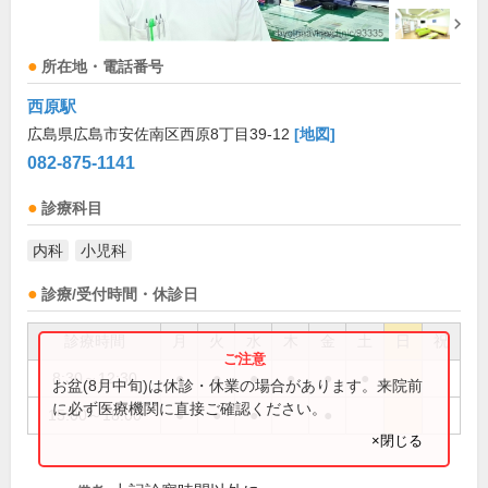
所在地・電話番号
西原駅
広島県広島市安佐南区西原8丁目39-12
[地図]
082-875-1141
診療科目
内科
小児科
診療/受付時間・休診日
診療時間
月
火
水
木
金
土
日
祝
8:30～12:30
●
●
●
●
●
●
お盆(8月中旬)は休診・休業の場合があります。来院前
に必ず医療機関に直接ご確認ください。
15:00～18:00
●
●
●
●
×閉じる