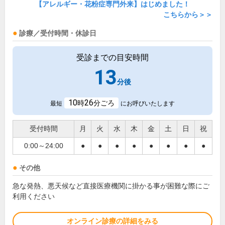
【アレルギー・花粉症専門外来】はじめました！
こちらから＞＞
診療／受付時間・休診日
受診までの目安時間
13
分後
10
26
時
分ごろ
最短
にお呼びいたします
受付時間
月
火
水
木
金
土
日
祝
0:00～24:00
●
●
●
●
●
●
●
●
その他
急な発熱、悪天候など直接医療機関に掛かる事が困難な際にご
利用ください
オンライン診療の詳細をみる