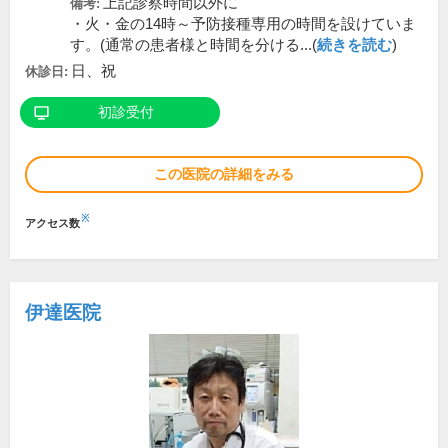
上記診察時間以外に
備考:
・火・金の14時～予防接種専用の時間を設けていま
す。(通常の患者様と時間を分ける...(
続きを読む
)
日、祝
休診日:
初診受付
この医院の詳細をみる
※
アクセス数
伊達医院