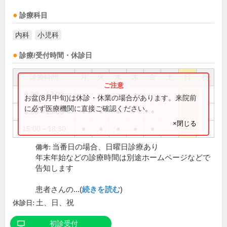
診療科目
内科
小児科
診療/受付時間・休診日
診療時間
月
火
水
木
金
土
日
祝
9:00～12:00
●
お盆(8月中旬)は休診・休業の場合があります。来院前
に必ず医療機関に直接ご確認ください。
9:00～13:00
●
●
●
●
×閉じる
15:00～18:30
●
●
●
●
●
当番日の場合、日曜日診療あり
備考:
年末年始などの診療時間は別途ホームページなどで
告知します
患者さんの...(
続きを読む
)
土、日、祝
休診日:
初診受付