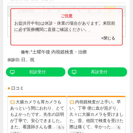
診療時間
月
火
水
木
金
土
日
祝
8:30～12:30
●
●
●
●
●
●
お盆(8月中旬)は休診・休業の場合があります。来院前
に必ず医療機関に直接ご確認ください。
15:00～18:00
●
●
●
●
×閉じる
*土曜午後 内視鏡検査・治療
備考:
日、祝
休診日:
初診受付
再診受付
口コミ
大腸カメラも胃カメラも
内視鏡検査が上手い、早
あっという間におわり、とて
い、丁寧 便に血が混ざり、
もよかったです。先生の説明
久々に大腸カメラを受けまし
が丁寧で、安心できました。
た。昔、他院で検査を受けた
また、看護師さんも優...
際は痛くて、辛かった...
もっ
も