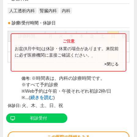
人工透析内科
腎臓内科
内科
診療/受付時間・休診日
診療時間
月
火
水
木
金
土
日
祝
9:00～11:00
●
●
●
お盆(8月中旬)は休診・休業の場合があります。来院前
に必ず医療機関に直接ご確認ください。
16:00～18:30
●
●
●
×閉じる
※時間表は、内科の診療時間です。
備考:
※すべて予約診療
※Web予約は午前・午後それぞれ初診2枠/日
※...(
続きを読む
)
火、木、土、日、祝
休診日:
初診受付