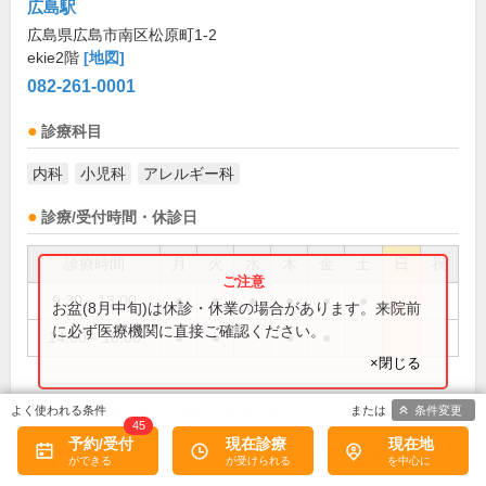
広島駅
広島県広島市南区松原町1-2
ekie2階
[地図]
082-261-0001
診療科目
内科
小児科
アレルギー科
診療/受付時間・休診日
診療時間
月
火
水
木
金
土
日
祝
9:30～13:00
●
●
●
●
●
●
お盆(8月中旬)は休診・休業の場合があります。来院前
に必ず医療機関に直接ご確認ください。
14:00～18:00
●
●
●
●
×閉じる
条件変更
■企業、学校、団体様向けインフルエンザ予防
備考:
45
接種のご案内
予約/受付
現在診療
現在地
インフルエンザワクチンの訪問接種のご予約を受...
(
続きを読む
)