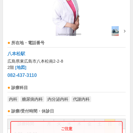
所在地・電話番号
八本松駅
広島県東広島市八本松南2-2-8
2階
[地図]
082-437-3110
診療科目
内科
糖尿病内科
内分泌内科
代謝内科
診療/受付時間・休診日
診療時間
月
火
水
木
金
土
日
祝