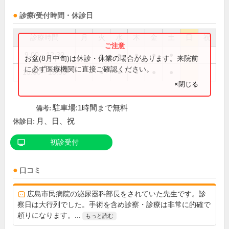
診療/受付時間・休診日
診療時間
月
火
水
木
金
土
日
祝
9:00～12:30
●
●
●
●
●
お盆(8月中旬)は休診・休業の場合があります。来院前
に必ず医療機関に直接ご確認ください。
15:00～18:30
●
●
●
●
●
×閉じる
駐車場:1時間まで無料
備考:
月、日、祝
休診日:
初診受付
口コミ
広島市民病院の泌尿器科部長をされていた先生です。診
察日は大行列でした。手術を含め診察・診療は非常に的確で
頼りになります。...
もっと読む