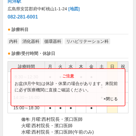
向洋駅
広島県安芸郡府中町桃山1-1-24
[地図]
082-281-6001
診療科目
内科
消化器科
循環器科
リハビリテーション科
診療/受付時間・休診日
診療時間
月
火
水
木
金
土
日
祝
8:30～12:30
●
●
●
●
●
お盆(8月中旬)は休診・休業の場合があります。来院前
8:30～13:00
●
に必ず医療機関に直接ご確認ください。
14:30～16:00
●
×閉じる
15:00～18:30
●
●
●
●
月曜:西村院長・濱口医師
備考:
火曜:西村院長・濱口医師
水曜:西村院長・濱口医師(午前のみ)