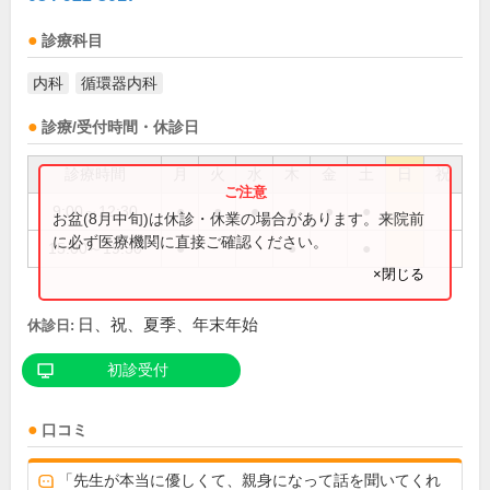
診療科目
内科
循環器内科
診療/受付時間・休診日
診療時間
月
火
水
木
金
土
日
祝
9:00～12:30
●
●
●
●
●
●
お盆(8月中旬)は休診・休業の場合があります。来院前
に必ず医療機関に直接ご確認ください。
15:00～19:30
●
●
●
×閉じる
日、祝、夏季、年末年始
休診日:
初診受付
口コミ
「先生が本当に優しくて、親身になって話を聞いてくれ