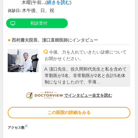
木曜(午前...(
続きを読む
)
木午後、日、祝
休診日:
初診受付
西村庸夫
院長
、
濵口直樹
医師
にインタビュー
今後、力を入れていきたい診療について
お聞かせください。
濵口先生、佐久間和代先生と私を含めて
常勤医が3名、非常勤医が2名と合計5名体
制になりましたので、手薄…
DOCTORVIEW
でインタビュー全文を読む
この医院の詳細をみる
※
アクセス数