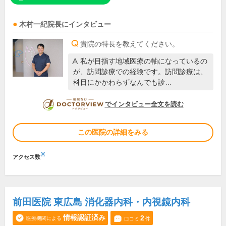
木村一紀
院長
にインタビュー
貴院の特長を教えてください。
私が目指す地域医療の軸になっているの
が、訪問診療での経験です。訪問診療は、
科目にかかわらずなんでも診…
DOCTORVIEW
でインタビュー全文を読む
この医院の詳細をみる
※
アクセス数
前田医院 東広島 消化器内科・内視鏡内科
情報認証済み
2
医療機関による
口コミ
件