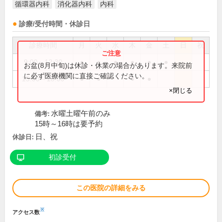
循環器内科
消化器内科
内科
診療/受付時間・休診日
診療時間
月
火
水
木
金
土
日
祝
9:00～12:30
●
●
●
●
●
●
お盆(8月中旬)は休診・休業の場合があります。来院前
に必ず医療機関に直接ご確認ください。
15:00～18:00
●
●
●
●
×閉じる
水曜土曜午前のみ
備考:
15時～16時は要予約
日、祝
休診日:
初診受付
この医院の詳細をみる
※
アクセス数