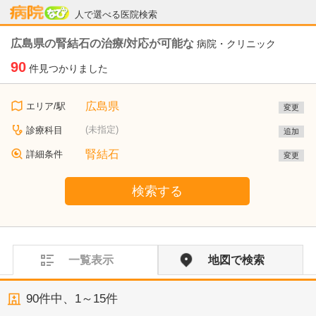
病院なび
人で選べる医院検索
広島県の腎結石の治療/対応が可能な
病院・クリニック
90
件見つかりました
広島県
エリア/駅
変更
(未指定)
診療科目
追加
腎結石
詳細条件
変更
検索する
一覧表示
地図で検索
90
件中、
1～15件