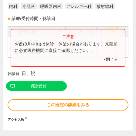
内科
小児科
呼吸器内科
アレルギー科
放射線科
診療/受付時間・休診日
診療時間
月
火
水
木
金
土
日
祝
9:00～12:00
●
●
●
●
●
●
お盆(8月中旬)は休診・休業の場合があります。来院前
に必ず医療機関に直接ご確認ください。
15:00～18:00
●
●
●
●
×閉じる
日、祝
休診日:
初診受付
この医院の詳細をみる
※
アクセス数