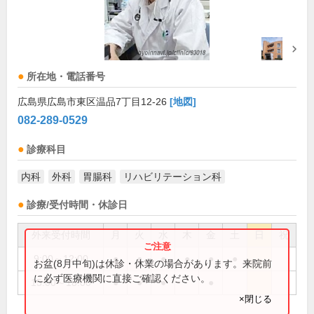
所在地・電話番号
広島県広島市東区温品7丁目12-26
[地図]
082-289-0529
診療科目
内科
外科
胃腸科
リハビリテーション科
診療/受付時間・休診日
外来受付時間
月
火
水
木
金
土
日
祝
9:00～12:00
●
●
●
●
●
●
お盆(8月中旬)は休診・休業の場合があります。来院前
に必ず医療機関に直接ご確認ください。
15:00～18:00
●
●
●
●
×閉じる