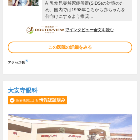
乳幼児突然死症候群(SIDS)の対策のた
め、国内では1998年ごろから赤ちゃんを
仰向けにするよう推奨…
DOCTORVIEW
でインタビュー全文を読む
この医院の詳細をみる
※
アクセス数
大安寺眼科
情報認証済み
医療機関による