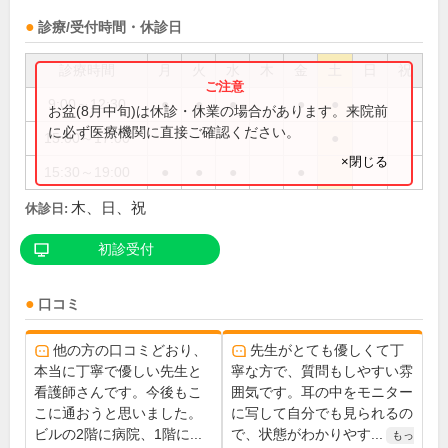
診療/受付時間・休診日
診療時間
月
火
水
木
金
土
日
祝
9:00～12:30
●
●
●
●
●
お盆(8月中旬)は休診・休業の場合があります。来院前
に必ず医療機関に直接ご確認ください。
15:00～17:00
●
×閉じる
15:30～19:00
●
●
●
●
木、日、祝
休診日:
初診受付
口コミ
他の方の口コミどおり、
先生がとても優しくて丁
本当に丁寧で優しい先生と
寧な方で、質問もしやすい雰
看護師さんです。今後もこ
囲気です。耳の中をモニター
こに通おうと思いました。
に写して自分でも見られるの
ビルの2階に病院、1階に...
で、状態がわかりやす...
もっ