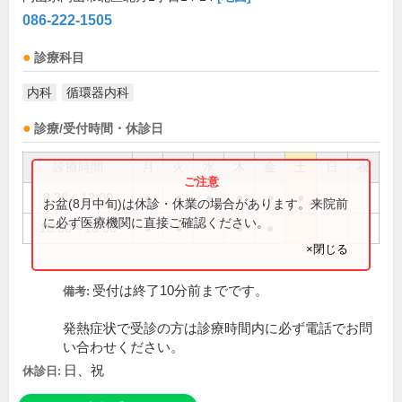
086-222-1505
診療科目
内科
循環器内科
診療/受付時間・休診日
診療時間
月
火
水
木
金
土
日
祝
8:30～12:00
●
●
●
●
●
●
お盆(8月中旬)は休診・休業の場合があります。来院前
に必ず医療機関に直接ご確認ください。
15:30～18:00
●
●
●
●
×閉じる
受付は終了10分前までです。
備考:
発熱症状で受診の方は診療時間内に必ず電話でお問
い合わせください。
日、祝
休診日: