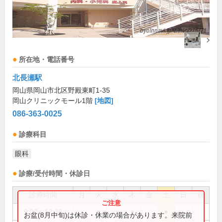
所在地・電話番号
北長瀬駅
岡山県岡山市北区野殿東町1-35
岡山クリニックモール1階
[地図]
086-363-0025
診療科目
眼科
診療/受付時間・休診日
診療時間
月
火
水
木
金
土
日
祝
9:00～12:30
●
●
●
お盆(8月中旬)は休診・休業の場合があります。来院前