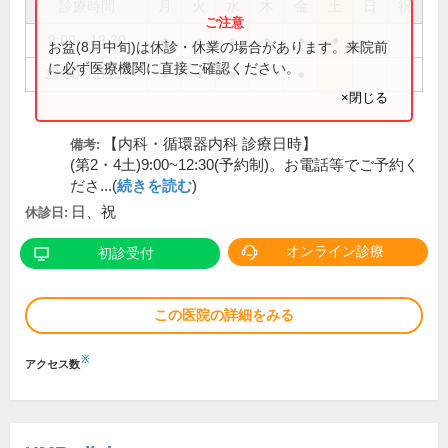
診療時間
月
火
水
木
金
土
日
祝
9:00～12:30
●
●
●
●
●
●
お盆(8月中旬)は休診・休業の場合があります。来院前
に必ず医療機関に直接ご確認ください。
14:30～18:00
●
●
●
●
×閉じる
【内科・循環器内科 診療日時】
備考:
(第2・4土)9:00~12:30(予約制)。お電話等でご予約く
ださ...(
続きを読む
)
日、祝
休診日:
オンライン診療
初診受付
この医院の詳細をみる
※
アクセス数