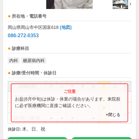
所在地・電話番号
岡山県岡山市中区国富618
[地図]
086-272-0353
診療科目
内科
糖尿病内科
診療/受付時間・休診日
診療時間
月
火
水
木
金
土
日
祝
9:00～12:30
●
●
●
●
お盆(8月中旬)は休診・休業の場合があります。来院前
に必ず医療機関に直接ご確認ください。
9:00～13:00
●
×閉じる
15:30～18:30
●
●
●
●
木、日、祝
休診日: