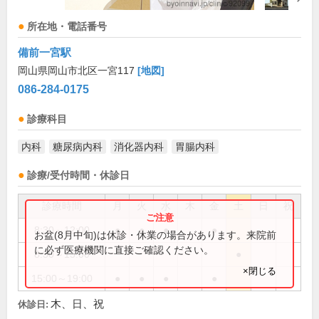
所在地・電話番号
備前一宮駅
岡山県岡山市北区一宮117
[地図]
086-284-0175
診療科目
内科
糖尿病内科
消化器内科
胃腸内科
診療/受付時間・休診日
診療時間
月
火
水
木
金
土
日
祝
8:30～12:00
●
●
●
●
お盆(8月中旬)は休診・休業の場合があります。来院前
に必ず医療機関に直接ご確認ください。
8:30～13:00
●
×閉じる
15:00～19:00
●
●
●
●
木、日、祝
休診日: