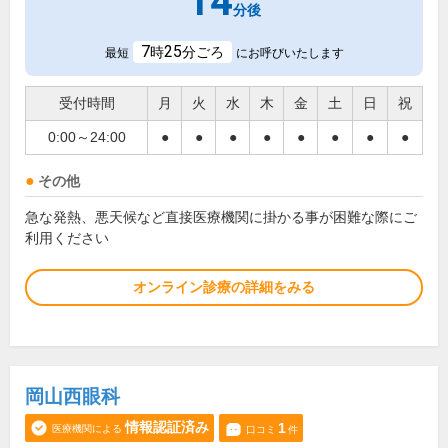
14
分後
7
25
時
分ごろ
最短
にお呼びいたします
受付時間
月
火
水
木
金
土
日
祝
0:00～24:00
●
●
●
●
●
●
●
●
その他
急な発熱、悪天候など直接医療機関に掛かる事が困難な際にご
利用ください
オンライン診療の詳細をみる
岡山西眼科
情報認証済み
1
医療機関による
口コミ
件