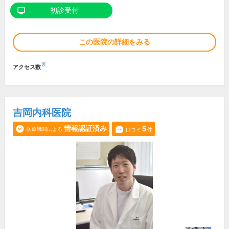
初診受付
この医院の詳細をみる
※
アクセス数
吉岡内科医院
情報認証済み
5
医療機関による
口コミ
件