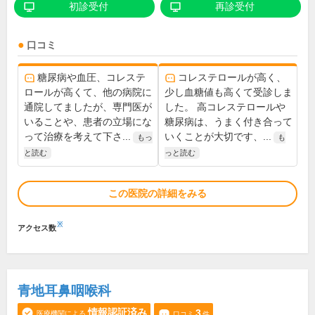
初診受付
再診受付
口コミ
糖尿病や血圧、コレステ
コレステロールが高く、
ロールが高くて、他の病院に
少し血糖値も高くて受診しま
通院してましたが、専門医が
した。 高コレステロールや
いることや、患者の立場にな
糖尿病は、うまく付き合って
って治療を考えて下さ...
いくことが大切です、...
もっ
も
と読む
っと読む
この医院の詳細をみる
※
アクセス数
青地耳鼻咽喉科
情報認証済み
3
医療機関による
口コミ
件