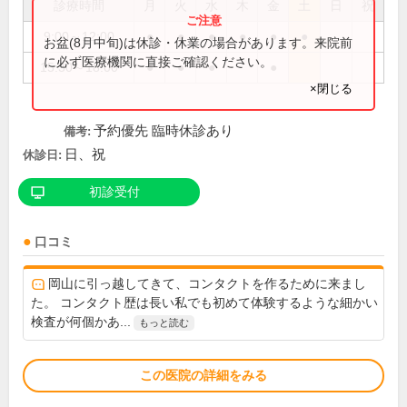
診療時間
月
火
水
木
金
土
日
祝
9:00～12:00
●
●
●
●
●
●
お盆(8月中旬)は休診・休業の場合があります。来院前
に必ず医療機関に直接ご確認ください。
15:30～18:00
●
●
●
●
×閉じる
予約優先 臨時休診あり
備考:
日、祝
休診日:
初診受付
口コミ
岡山に引っ越してきて、コンタクトを作るために来まし
た。 コンタクト歴は長い私でも初めて体験するような細かい
検査が何個かあ...
もっと読む
この医院の詳細をみる