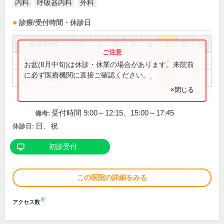
内科
呼吸器内科
外科
診療/受付時間・休診日
診療時間
月
火
水
木
金
土
日
祝
9:00～12:30
●
●
●
●
●
●
お盆(8月中旬)は休診・休業の場合があります。来院前
に必ず医療機関に直接ご確認ください。
15:00～18:00
●
●
●
●
×閉じる
受付時間 9:00～12:15、15:00～17:45
備考:
日、祝
休診日:
初診受付
この医院の詳細をみる
※
アクセス数