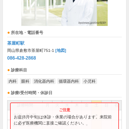
所在地・電話番号
茶屋町駅
岡山県倉敷市茶屋町751-1
[地図]
086-428-2868
診療科目
内科
眼科
消化器内科
循環器内科
小児科
診療/受付時間・休診日
診療時間
月
火
水
木
金
土
日
祝
9:00～12:30
●
●
●
●
●
●
お盆(8月中旬)は休診・休業の場合があります。来院前
に必ず医療機関に直接ご確認ください。
15:00～18:00
●
●
●
●