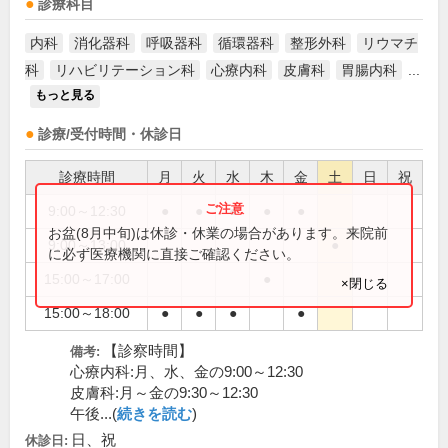
診療科目
内科
消化器科
呼吸器科
循環器科
整形外科
リウマチ
科
リハビリテーション科
心療内科
皮膚科
胃腸内科
...
もっと見る
診療/受付時間・休診日
診療時間
月
火
水
木
金
土
日
祝
9:00～12:30
●
●
●
●
●
お盆(8月中旬)は休診・休業の場合があります。来院前
9:00～13:00
●
に必ず医療機関に直接ご確認ください。
15:00～17:00
●
×閉じる
15:00～18:00
●
●
●
●
【診察時間】
備考:
心療内科:月、水、金の9:00～12:30
皮膚科:月～金の9:30～12:30
午後...(
続きを読む
)
日、祝
休診日: