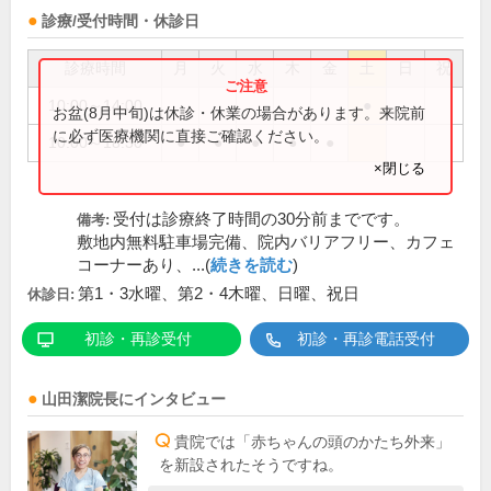
診療/受付時間・休診日
診療時間
月
火
水
木
金
土
日
祝
10:00～14:00
●
お盆(8月中旬)は休診・休業の場合があります。来院前
に必ず医療機関に直接ご確認ください。
10:00～18:30
●
●
●
●
●
×閉じる
受付は診療終了時間の30分前までです。
備考:
敷地内無料駐車場完備、院内バリアフリー、カフェ
コーナーあり、...(
続きを読む
)
第1・3水曜、第2・4木曜、日曜、祝日
休診日:
初診・再診受付
初診・再診電話受付
山田潔
院長
にインタビュー
貴院では「赤ちゃんの頭のかたち外来」
を新設されたそうですね。