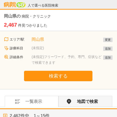
病院なび
人で選べる医院検索
岡山県の
病院・クリニック
2,467
件見つかりました
岡山県
エリア/駅
変更
(未指定)
診療科目
追加
(未指定)フリーワード、予約、専門、症状など
詳細条件
追加
で検索できます
検索する
一覧表示
地図で検索
2,467
件中、
1～15件