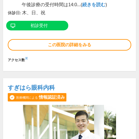
午後診療の受付時間は14:0...(
続きを読む
)
木、日、祝
休診日:
初診受付
この医院の詳細をみる
※
アクセス数
すぎはら眼科内科
情報認証済み
医療機関による