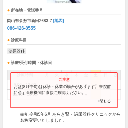
所在地・電話番号
岡山県倉敷市新田2683-7
[地図]
086-426-8555
診療科目
泌尿器科
診療/受付時間・休診日
診療時間
月
火
水
木
金
土
日
祝
9:00～12:00
●
●
●
●
●
お盆(8月中旬)は休診・休業の場合があります。来院前
に必ず医療機関に直接ご確認ください。
15:00～18:00
●
●
●
●
×閉じる
令和5年6月 あらき腎・泌尿器科クリニックから
備考:
名称変更いたしました。