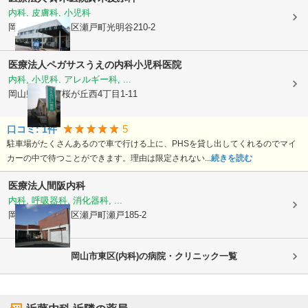
内科, 皮膚科, 小児科
岡山県岡山市東区
瀬戸町光明谷210-2
医療法人ペガサス
うえの内科小児科医院
内科, 小児科, アレルギー科, ...
岡山県赤磐市
桜が丘西4丁目1-11
5
口コミ:
1
件
駐車場がたくさんあるので車で行ける上に、PHSを貸し出してくれるのでマイ
カーの中で待つことができます。理由は限定されない...
続きを読む
医療法人
間阪内科
内科, 呼吸器科, 消化器科, ...
岡山県岡山市東区
瀬戸町瀬戸185-2
岡山市東区(内科)の病院・クリニック一覧