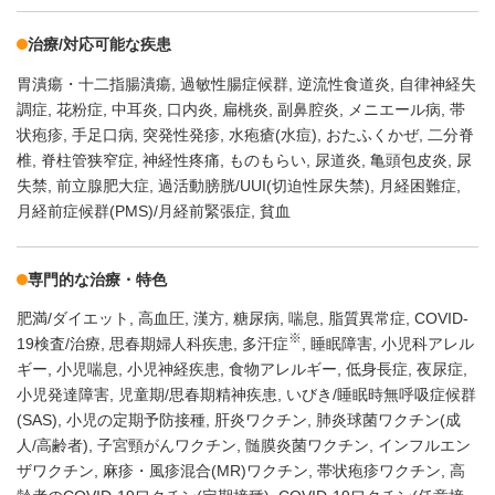
治療/対応可能な疾患
胃潰瘍・十二指腸潰瘍
過敏性腸症候群
逆流性食道炎
自律神経失
調症
花粉症
中耳炎
口内炎
扁桃炎
副鼻腔炎
メニエール病
帯
状疱疹
手足口病
突発性発疹
水疱瘡(水痘)
おたふくかぜ
二分脊
椎
脊柱管狭窄症
神経性疼痛
ものもらい
尿道炎
亀頭包皮炎
尿
失禁
前立腺肥大症
過活動膀胱/UUI(切迫性尿失禁)
月経困難症
月経前症候群(PMS)/月経前緊張症
貧血
専門的な治療・特色
肥満/ダイエット
高血圧
漢方
糖尿病
喘息
脂質異常症
COVID-
※
19検査/治療
思春期婦人科疾患
多汗症
睡眠障害
小児科アレル
ギー
小児喘息
小児神経疾患
食物アレルギー
低身長症
夜尿症
小児発達障害
児童期/思春期精神疾患
いびき/睡眠時無呼吸症候群
(SAS)
小児の定期予防接種
肝炎ワクチン
肺炎球菌ワクチン(成
人/高齢者)
子宮頸がんワクチン
髄膜炎菌ワクチン
インフルエン
ザワクチン
麻疹・風疹混合(MR)ワクチン
帯状疱疹ワクチン
高