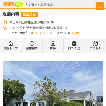
病院なび
人で選べる医院検索
近藤内科
認証済み
岡山県岡山市東区瀬戸町宗堂597
内科
小児科
放射線科
消化器内科
胃腸内科
※
100
159
1,649
アクセス数
7月
:
6月
:
過去12ヶ月:
医院トップ
診療案内
医師
口コミ(
0
)
アクセス