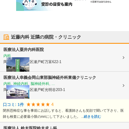
近藤内科
近隣の病院・クリニック
医療法人
粟井内科医院
内科
岡山県岡山市東区
瀬戸町万富622-1
医療法人幸義会
岡山東部脳神経外科東備クリニック
内科, 神経内科, 脳神経外科, ...
岡山県岡山市東区
瀬戸町光明谷203-1
4
口コミ:
1
件
閉所恐怖症な事を事前にお話しすると、看護師さんも笑顔で聞いて下さり、医
師も検査に必要最小限のmriにして下さいました。 ...
続きを読む
医療法人 鈴木医院
鈴木皮ふ科