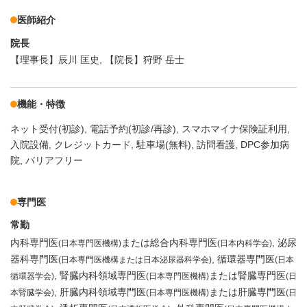
医師紹介
院長
【理事長】辰川 匡史, 【院長】狩野 岳士
機能・特徴
ネット受付(初診)
電話予約(初診/再診)
スマホマイナ保険証利用
入院設備
クレジットカード
駐車場(無料)
訪問看護
DPC参加病
院
バリアフリー
専門医
常勤
内科専門医
または総合内科専門医
泌尿
(日本専門医機構)
(日本内科学会)
器科専門医
循環器専門医
(日本専門医機構または日本泌尿器科学会)
(日本
腎臓内科領域専門医
または腎臓専門医
循環器学会)
(日本専門医機構)
(日
肝臓内科領域専門医
または肝臓専門医
本腎臓学会)
(日本専門医機構)
(日