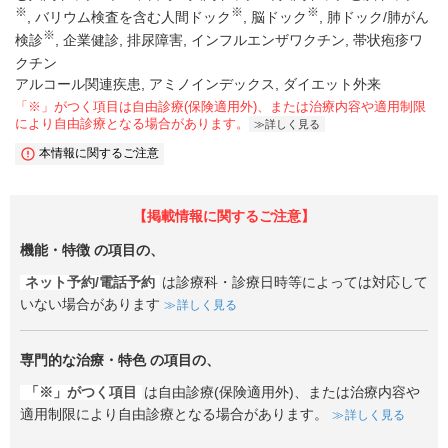
※
※
※
バリウム検査を含む人間ドック
脳ドック
肺ドック/肺がん
※
検診
企業健診
排尿障害
インフルエンザワクチン
帯状疱疹ワ
クチン
アルコール関連疾患, アミノインデックス, ダイエット外来
「※」がつく項目は自由診療(保険適用外)、または治療内容や適用制限
により自由診療となる場合があります。
詳しく見る
本情報に関するご注意
【掲載情報に関するご注意】
機能・特徴
の項目の、
ネット予約/電話予約
は診療科・診療日時等によっては対応して
いない場合があります
詳しく見る
専門的な治療・特色
の項目の、
「※」がつく項目
は自由診療(保険適用外)、または治療内容や
適用制限により自由診療となる場合があります。
詳しく見る