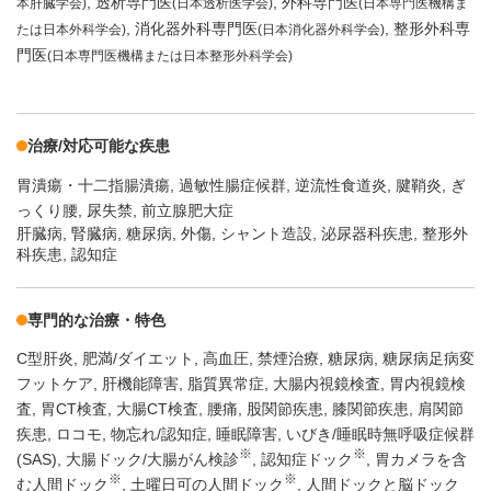
透析専門医
外科専門医
本肝臓学会)
(日本透析医学会)
(日本専門医機構ま
消化器外科専門医
整形外科専
たは日本外科学会)
(日本消化器外科学会)
門医
(日本専門医機構または日本整形外科学会)
治療/対応可能な疾患
胃潰瘍・十二指腸潰瘍
過敏性腸症候群
逆流性食道炎
腱鞘炎
ぎ
っくり腰
尿失禁
前立腺肥大症
肝臓病, 腎臓病, 糖尿病, 外傷, シャント造設, 泌尿器科疾患, 整形外
科疾患, 認知症
専門的な治療・特色
C型肝炎
肥満/ダイエット
高血圧
禁煙治療
糖尿病
糖尿病足病変
フットケア
肝機能障害
脂質異常症
大腸内視鏡検査
胃内視鏡検
査
胃CT検査
大腸CT検査
腰痛
股関節疾患
膝関節疾患
肩関節
疾患
ロコモ
物忘れ/認知症
睡眠障害
いびき/睡眠時無呼吸症候群
※
※
(SAS)
大腸ドック/大腸がん検診
認知症ドック
胃カメラを含
※
※
む人間ドック
土曜日可の人間ドック
人間ドックと脳ドック