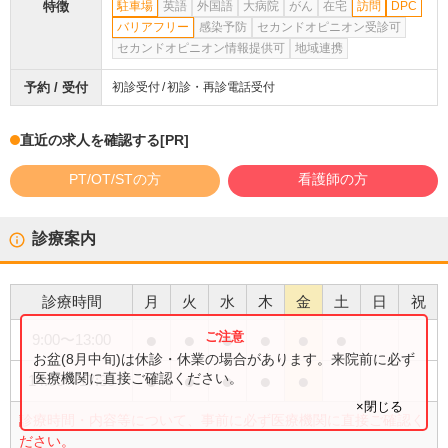
特徴
駐車場
英語
外国語
大病院
がん
在宅
訪問
DPC
バリアフリー
感染予防
セカンドオピニオン受診可
セカンドオピニオン情報提供可
地域連携
予約 / 受付
初診受付
初診・再診電話受付
直近の求人を確認する
[PR]
PT/OT/STの方
看護師の方
診療案内
診療時間
月
火
水
木
金
土
日
祝
●
●
●
●
●
●
9:00
〜
13:00
お盆(8月中旬)は休診・休業の場合があります。来院前に必ず
●
●
●
●
●
医療機関に直接ご確認ください。
14:00
〜
17:30
×閉じる
診療時間・内容等について、事前に必ず医療機関に直接ご確認く
ださい。