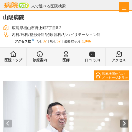
病院なび
人で選べる医院検索
山陽病院
広島県福山市野上町2丁目8-2
内科
外科
整形外科
泌尿器科
リハビリテーション科
※
37
57
1,046
アクセス数
7月
:
6月
:
過去12ヶ月:
医院トップ
診療案内
医師
口コミ(
0
)
アクセス
医療機関からの
メッセージあり