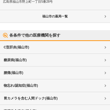
広島県福山市
野上町一丁目5番28号
福山市
の薬局一覧
各条件で他の医療機関を探す
C型肝炎
(
福山市
)
糖尿病
(
福山市
)
腰痛
(
福山市
)
物忘れ/認知症
(
福山市
)
胃カメラを含む人間ドック
(
福山市
)