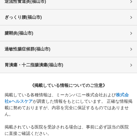
逆流性食道炎
(
福山市
)
ぎっくり腰
(
福山市
)
腱鞘炎
(
福山市
)
過敏性腸症候群
(
福山市
)
胃潰瘍・十二指腸潰瘍
(
福山市
)
《掲載している情報についてのご注意》
掲載している各種情報は、ミーカンパニー株式会社および
株式会
社eヘルスケア
が調査した情報をもとにしています。 正確な情報掲
載に努めておりますが、内容を完全に保証するものではありませ
ん。
掲載されている医院を受診される場合は、事前に必ず該当の医院
に直接ご確認ください。