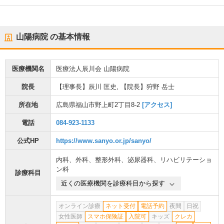
山陽病院
の基本情報
医療機関名
医療法人辰川会 山陽病院
院長
【理事長】辰川 匡史, 【院長】狩野 岳士
所在地
広島県福山市野上町2丁目8-2
[アクセス]
電話
084-923-1133
公式HP
https://www.sanyo.or.jp/sanyo/
内科
、
外科
、
整形外科
、
泌尿器科
、
リハビリテーショ
ン科
診療科目
近くの医療機関を診療科目から探す
オンライン診療
ネット受付
電話予約
夜間
日祝
女性医師
スマホ保険証
入院可
キッズ
クレカ