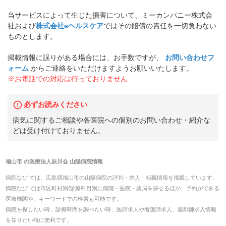
当サービスによって生じた損害について、ミーカンパニー株式会
社および
株式会社eヘルスケア
ではその賠償の責任を一切負わない
ものとします。
掲載情報に誤りがある場合には、お手数ですが、
お問い合わせフ
ォーム
からご連絡をいただけますようお願いいたします。
※お電話での対応は行っておりません
必ずお読みください
病気に関するご相談や各医院への個別のお問い合わせ・紹介な
どは受け付けておりません。
福山市
の
医療法人辰川会 山陽病院
情報
病院なび では、
広島県
福山市
の
山陽病院
の
評判・求人・転職
情報を掲載しています。
病院なび では市区町村別/診療科目別に病院・医院・薬局を探せるほか、予約ができる
医療機関や、キーワードでの検索も可能です。
病院を探したい時、診療時間を調べたい時、医師求人や看護師求人、薬剤師求人情報
を知りたい時に便利です。