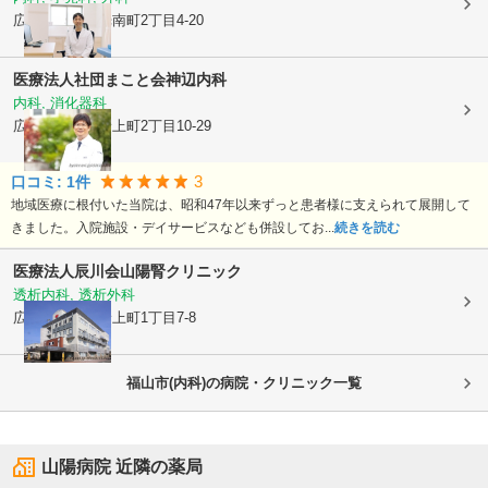
広島県福山市
光南町2丁目4-20
医療法人社団まこと会
神辺内科
内科, 消化器科
広島県福山市
野上町2丁目10-29
3
口コミ:
1
件
地域医療に根付いた当院は、昭和47年以来ずっと患者様に支えられて展開して
きました。入院施設・デイサービスなども併設してお...
続きを読む
医療法人辰川会
山陽腎クリニック
透析内科, 透析外科
広島県福山市
野上町1丁目7-8
福山市(内科)の病院・クリニック一覧
山陽病院
近隣の薬局