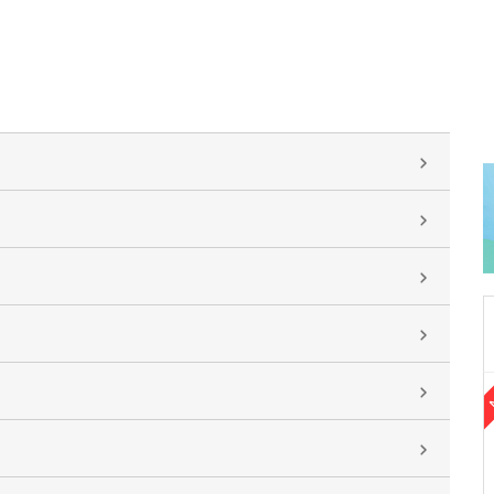
福岡県福岡市城南区
たしろ代謝内科クリニック
田代 尚崇
院長
田代 未知
副院長
取材記事