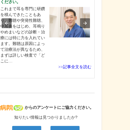
ください。
くわしく教えて
これまで耳を専門に研鑽
当院では、認知
を積んできたこともあ
発見・早期治療
り、難聴や突発性難聴、
ています。認知
中耳炎をはじめ、耳鳴り
ませんが、でき
やめまいなどの診断・治
い段階で病気を
療には特に力を入れてい
ことができれば
ます。難聴は原因によっ
ん本人が主体と
て治療法が異なるため、
活環境を整えた
まずは詳しい検査で「ど
について考えた
こに…
と…
>>記事全文を読む
病院なび
からのアンケートにご協力ください。
知りたい情報は見つかりましたか?