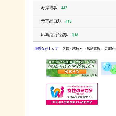
海岸通駅
447
元宇品口駅
418
広島港(宇品)駅
348
病院なびトップ
>
路線・駅検索
>
広島電鉄
>
広電5