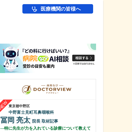
医療機関の皆様へ
医師(ドクター)の
東京都中野区
愛知県名古屋市緑区
中野富士見町耳鼻咽喉科
相生山ほのぼの
冨岡 亮太
松永 慎史
院長
取材記事
特に先生が力を入れている診療について教えて
貴院が得意とさ