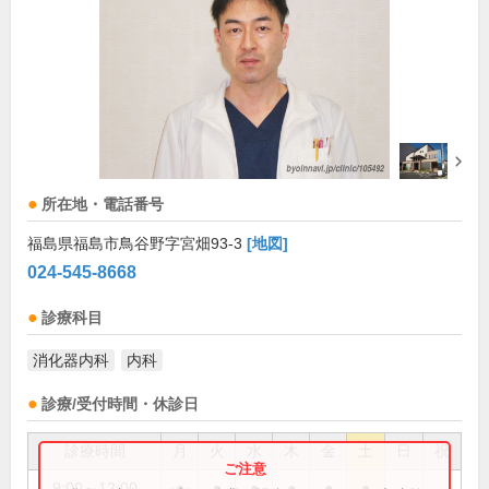
所在地・電話番号
福島県福島市鳥谷野字宮畑93-3
[地図]
024-545-8668
診療科目
消化器内科
内科
診療/受付時間・休診日
診療時間
月
火
水
木
金
土
日
祝
9:00～12:00
●
●
●
●
●
●