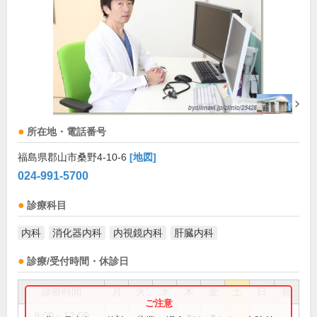
所在地・電話番号
福島県郡山市桑野4-10-6
[地図]
024-991-5700
診療科目
内科
消化器内科
内視鏡内科
肝臓内科
診療/受付時間・休診日
診療時間
月
火
水
木
金
土
日
祝
9:00～12:00
●
●
●
●