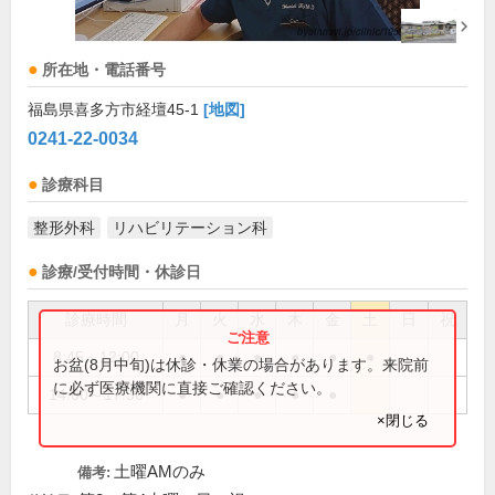
所在地・電話番号
福島県喜多方市経壇45-1
[地図]
0241-22-0034
診療科目
整形外科
リハビリテーション科
診療/受付時間・休診日
診療時間
月
火
水
木
金
土
日
祝
8:45～12:00
●
●
●
●
●
●
お盆(8月中旬)は休診・休業の場合があります。来院前
に必ず医療機関に直接ご確認ください。
14:00～17:30
●
●
●
●
●
×閉じる
土曜AMのみ
備考: