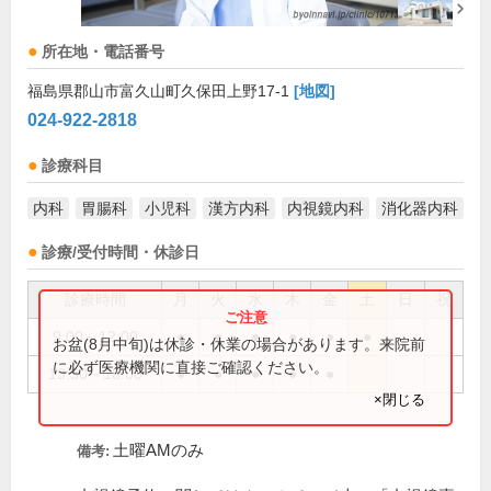
所在地・電話番号
福島県郡山市富久山町久保田上野17-1
[地図]
024-922-2818
診療科目
内科
胃腸科
小児科
漢方内科
内視鏡内科
消化器内科
診療/受付時間・休診日
診療時間
月
火
水
木
金
土
日
祝
9:00～12:00
●
●
●
●
●
●
お盆(8月中旬)は休診・休業の場合があります。来院前
に必ず医療機関に直接ご確認ください。
13:30～18:00
●
●
●
●
●
×閉じる
土曜AMのみ
備考: