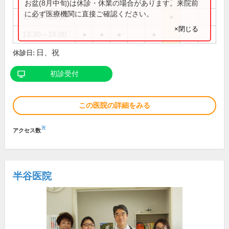
お盆(8月中旬)は休診・休業の場合があります。来院前
に必ず医療機関に直接ご確認ください。
13:30～15:00
●
×閉じる
13:30～18:00
●
●
●
●
日、祝
休診日:
初診受付
この医院の詳細をみる
※
アクセス数
半谷医院