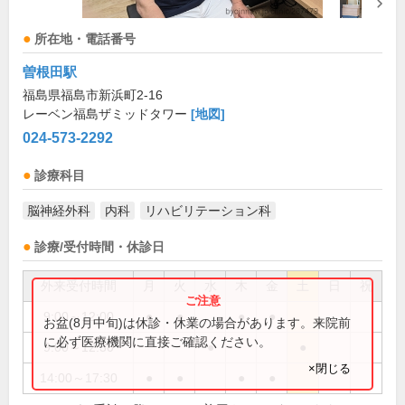
所在地・電話番号
曽根田駅
福島県福島市新浜町2-16
レーベン福島ザミッドタワー
[地図]
024-573-2292
診療科目
脳神経外科
内科
リハビリテーション科
診療/受付時間・休診日
外来受付時間
月
火
水
木
金
土
日
祝
9:00～12:00
●
●
●
●
お盆(8月中旬)は休診・休業の場合があります。来院前
に必ず医療機関に直接ご確認ください。
9:00～12:30
●
●
×閉じる
14:00～17:30
●
●
●
●