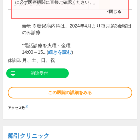
に必ず医療機関に直接ご確認ください。
14:00～17:00
●
●
●
●
×閉じる
※糖尿病内科は、2024年4月より毎月第3金曜日
備考:
のみ診療
*電話診療を火曜～金曜
14:00～15...(
続きを読む
)
月、土、日、祝
休診日:
初診受付
この医院の詳細をみる
※
アクセス数
船引クリニック