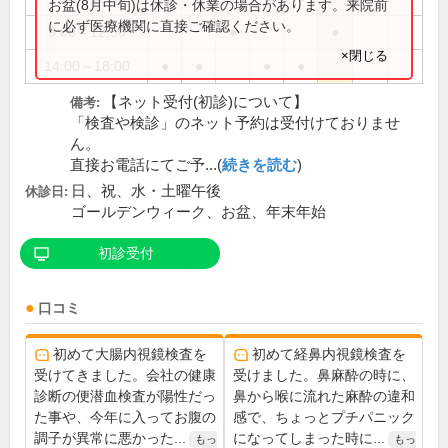
お盆(8月中旬)は休診・休業の場合があります。来院前
に必ず医療機関に直接ご確認ください。
9:00～12:30
●
●
×閉じる
14:00～18:00
●
●
●
●
【ネット受付(初診)について】
備考:
「検査や検診」のネット予約は受付けておりませ
ん。
直接お電話にてご予...(
続きを読む
)
日、祝、水・土曜午後
休診日:
ゴールデンウィーク、お盆、年末年始
初診受付
口コミ
初めて大腸内視鏡検査を
初めて経鼻内視鏡検査を
受けてきました。会社の健康
受けました。鼻麻酔の時に、
診断の便潜血検査が陽性だっ
鼻から喉に流れた麻酔の違和
た事や、今年に入ってお腹の
感で、ちょっとプチパニック
調子が異常に悪かった...
になってしまった時に...
もっ
もっ