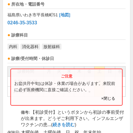
所在地・電話番号
福島県いわき市平長橋町51
[地図]
0246-35-3533
診療科目
内科
消化器科
放射線科
診療/受付時間・休診日
診療時間
月
火
水
木
金
土
日
祝
8:00～12:00
●
●
●
●
●
●
お盆(8月中旬)は休診・休業の場合があります。来院前
に必ず医療機関に直接ご確認ください。
15:00～18:00
●
●
●
●
×閉じる
【初診受付】というボタンから初診の事前受付
備考:
が出来ます。どうぞご利用下さい。インフルエンザ
ワクチンの患...(
続きを読む
)
木曜午後、土曜午後、日、祝、年末年始
休診日: