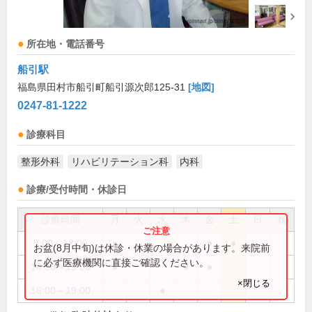
所在地・電話番号
船引駅
福島県田村市船引町船引源次郎125-31
[地図]
0247-81-1222
診療科目
整形外科
リハビリテーション科
内科
診療/受付時間・休診日
診療時間
月
火
水
木
金
土
日
祝
9:00～12:00
●
●
●
お盆(8月中旬)は休診・休業の場合があります。来院前
に必ず医療機関に直接ご確認ください。
14:30～19:00
●
●
●
×閉じる
16:00～19:00
●