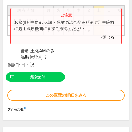
診療時間
月
火
水
木
金
土
日
祝
8:30～12:00
●
●
●
●
●
●
お盆(8月中旬)は休診・休業の場合があります。来院前
に必ず医療機関に直接ご確認ください。
14:15～18:00
●
●
●
●
●
×閉じる
土曜AMのみ
備考:
臨時休診あり
日・祝
休診日:
初診受付
この医院の詳細をみる
※
アクセス数