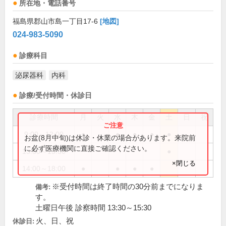
所在地・電話番号
福島県郡山市島一丁目17-6
[地図]
024-983-5090
診療科目
泌尿器科
内科
診療/受付時間・休診日
診療時間
月
火
水
木
金
土
日
祝
9:00～12:00
●
●
●
●
●
お盆(8月中旬)は休診・休業の場合があります。来院前
に必ず医療機関に直接ご確認ください。
13:30～15:30
●
×閉じる
14:00～18:00
●
●
●
●
※受付時間は終了時間の30分前までになりま
備考:
す。
土曜日午後 診察時間 13:30～15:30
火、日、祝
休診日: