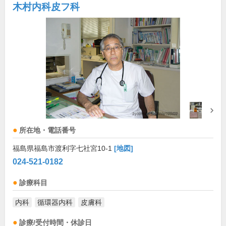
木村内科皮フ科
所在地・電話番号
福島県福島市渡利字七社宮10-1
[地図]
024-521-0182
診療科目
内科
循環器内科
皮膚科
診療/受付時間・休診日