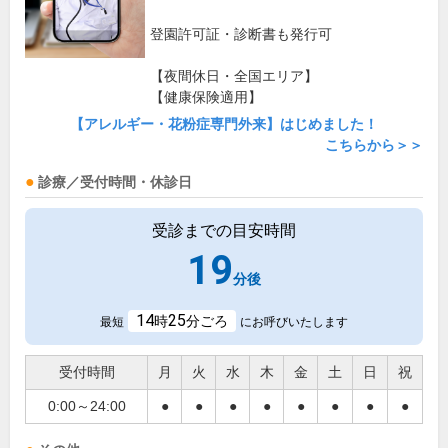
登園許可証・診断書も発行可
【夜間休日・全国エリア】
【健康保険適用】
【アレルギー・花粉症専門外来】はじめました！
こちらから＞＞
診療／受付時間・休診日
受診までの目安時間
19
分後
14
25
時
分ごろ
最短
にお呼びいたします
受付時間
月
火
水
木
金
土
日
祝
0:00～24:00
●
●
●
●
●
●
●
●