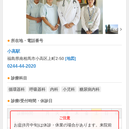
所在地・電話番号
小高駅
福島県南相馬市小高区上町2-50
[地図]
0244-44-2020
診療科目
循環器科
呼吸器科
内科
小児科
糖尿病内科
診療/受付時間・休診日
診療時間
月
火
水
木
金
土
日
祝
9:00～12:30
●
●
●
●
お盆(8月中旬)は休診・休業の場合があります。来院前