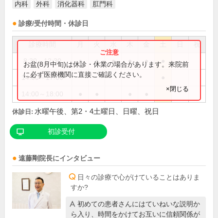
内科
外科
消化器科
肛門科
診療/受付時間・休診日
診療時間
月
火
水
木
金
土
日
祝
8:30～12:30
●
●
●
●
●
●
お盆(8月中旬)は休診・休業の場合があります。来院前
に必ず医療機関に直接ご確認ください。
14:00～17:00
●
×閉じる
14:00～18:00
●
●
●
●
水曜午後、第2・4土曜日、日曜、祝日
休診日:
初診受付
遠藤剛
院長
にインタビュー
日々の診療で心がけていることはありま
すか?
初めての患者さんにはていねいな説明か
ら入り、時間をかけてお互いに信頼関係が