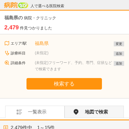
病院なび
人で選べる医院検索
福島県の
病院・クリニック
2,479
件見つかりました
福島県
エリア/駅
変更
(未指定)
診療科目
追加
(未指定)フリーワード、予約、専門、症状など
詳細条件
追加
で検索できます
検索する
一覧表示
地図で検索
2,479
件中、
1～15件