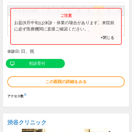
外来受付時間
月
火
水
木
金
土
日
祝
9:00～12:00
●
●
●
●
●
●
お盆(8月中旬)は休診・休業の場合があります。来院前
に必ず医療機関に直接ご確認ください。
15:00～17:30
●
●
●
●
×閉じる
日、祝
休診日:
初診受付
この医院の詳細をみる
※
アクセス数
渋谷クリニック