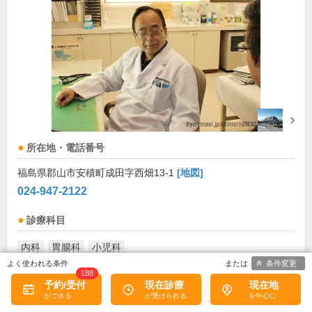
所在地・電話番号
福島県郡山市安積町成田字西畑13-1
[地図]
024-947-2122
診療科目
内科
胃腸科
小児科
条件変更
188
診療/受付時間・休診日
予約/受付
現在診療
現在地
診療時間
月
火
水
木
金
土
日
祝