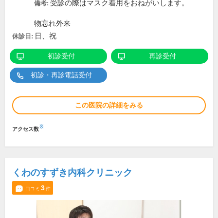
受診の際はマスク着用をおねがいします。
備考:
物忘れ外来
日、祝
休診日:
初診受付
再診受付
初診・再診電話受付
この医院の詳細をみる
※
アクセス数
くわのすずき内科クリニック
3
口コミ
件