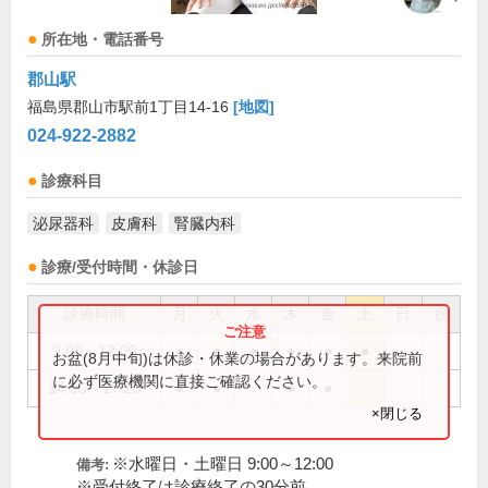
所在地・電話番号
郡山駅
福島県郡山市駅前1丁目14-16
[地図]
024-922-2882
診療科目
泌尿器科
皮膚科
腎臓内科
診療/受付時間・休診日
診療時間
月
火
水
木
金
土
日
祝
9:00～12:00
●
●
●
●
●
●
お盆(8月中旬)は休診・休業の場合があります。来院前
に必ず医療機関に直接ご確認ください。
14:00～17:20
●
●
●
●
×閉じる
※水曜日・土曜日 9:00～12:00
備考:
※受付終了は診療終了の30分前