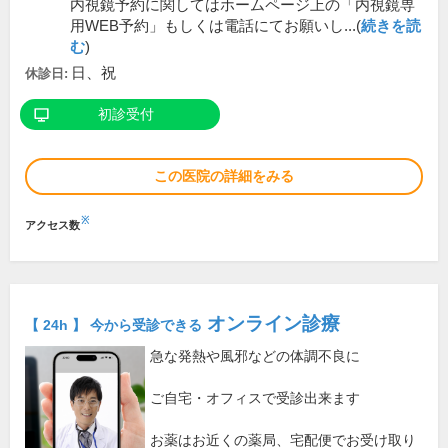
内視鏡予約に関してはホームページ上の「内視鏡専
用WEB予約」もしくは電話にてお願いし...(
続きを読
む
)
日、祝
休診日:
初診受付
この医院の詳細をみる
※
アクセス数
オンライン診療
【 24h 】 今から受診できる
急な発熱や風邪などの体調不良に
ご自宅・オフィスで受診出来ます
お薬はお近くの薬局、宅配便でお受け取り