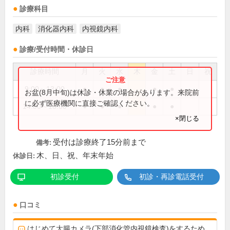
診療科目
内科
消化器内科
内視鏡内科
診療/受付時間・休診日
診療時間
月
火
水
木
金
土
日
祝
9:00～13:00
●
●
●
●
●
お盆(8月中旬)は休診・休業の場合があります。来院前
に必ず医療機関に直接ご確認ください。
14:00～18:00
●
●
●
●
●
×閉じる
受付は診療終了15分前まで
備考:
木、日、祝、年末年始
休診日:
初診受付
初診・再診電話受付
口コミ
はじめて大腸カメラ(下部消化管内視鏡検査)をするため、