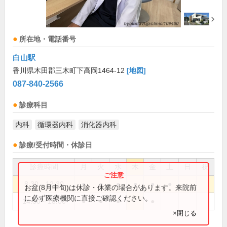
所在地・電話番号
白山駅
香川県木田郡三木町下高岡1464-12
[地図]
087-840-2566
診療科目
内科
循環器内科
消化器内科
診療/受付時間・休診日
診療時間
月
火
水
木
金
土
日
祝
8:30～12:30
●
●
●
●
●
●
お盆(8月中旬)は休診・休業の場合があります。来院前
に必ず医療機関に直接ご確認ください。
14:30～18:00
●
●
●
●
×閉じる