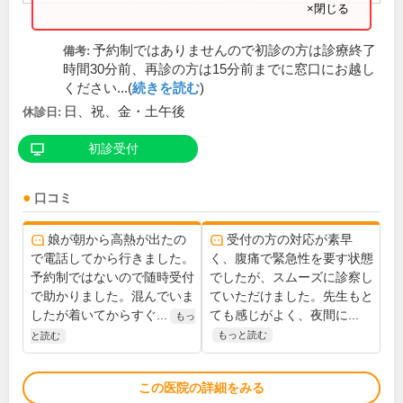
×閉じる
予約制ではありませんので初診の方は診療終了
備考:
時間30分前、再診の方は15分前までに窓口にお越し
ください...(
続きを読む
)
日、祝、金・土午後
休診日:
初診受付
口コミ
娘が朝から高熱が出たの
受付の方の対応が素早
で電話してから行きました。
く、腹痛で緊急性を要す状態
予約制ではないので随時受付
でしたが、スムーズに診察し
で助かりました。混んでいま
ていただけました。先生もと
したが着いてからすぐ...
ても感じがよく、夜間に...
もっ
もっと読む
と読む
この医院の詳細をみる