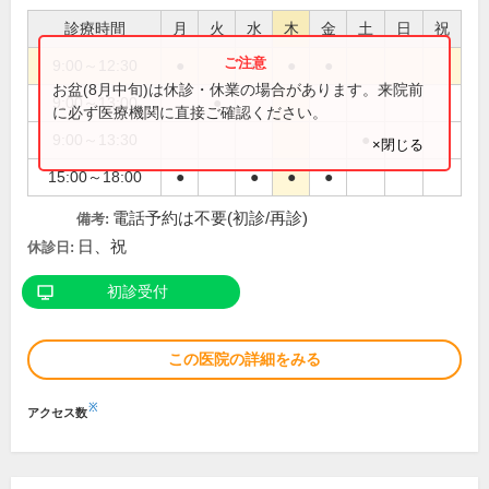
診療時間
月
火
水
木
金
土
日
祝
9:00～12:30
●
●
●
●
お盆(8月中旬)は休診・休業の場合があります。来院前
9:00～13:00
●
に必ず医療機関に直接ご確認ください。
9:00～13:30
●
×閉じる
15:00～18:00
●
●
●
●
電話予約は不要(初診/再診)
備考:
日、祝
休診日:
初診受付
この医院の詳細をみる
※
アクセス数