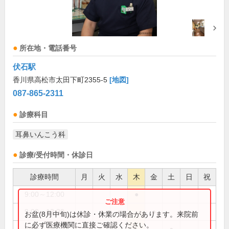
所在地・電話番号
伏石駅
香川県高松市太田下町2355-5
[地図]
087-865-2311
診療科目
耳鼻いんこう科
診療/受付時間・休診日
診療時間
月
火
水
木
金
土
日
祝
9:00～12:00
●
9:00～12:30
●
●
●
●
お盆(8月中旬)は休診・休業の場合があります。来院前
に必ず医療機関に直接ご確認ください。