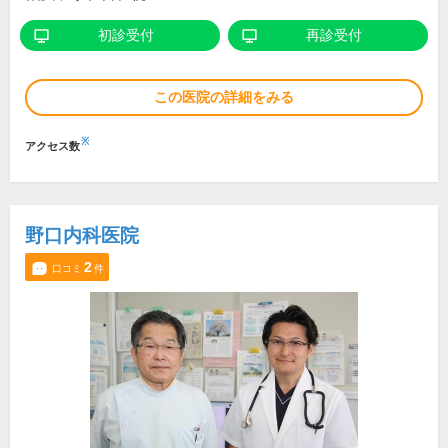
初診受付
再診受付
この医院の詳細をみる
※
アクセス数
野口内科医院
2
口コミ
件