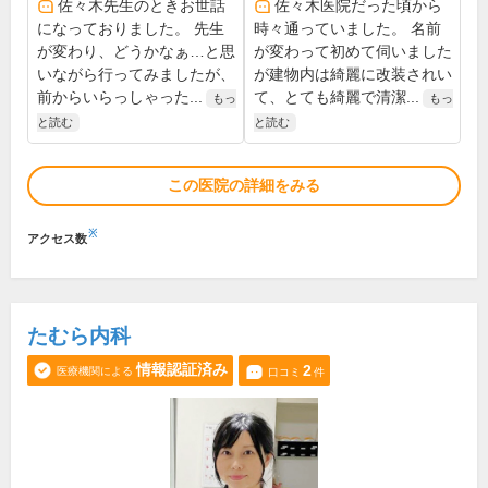
佐々木先生のときお世話
佐々木医院だった頃から
になっておりました。 先生
時々通っていました。 名前
が変わり、どうかなぁ…と思
が変わって初めて伺いました
いながら行ってみましたが、
が建物内は綺麗に改装されい
前からいらっしゃった...
て、とても綺麗で清潔...
もっ
もっ
と読む
と読む
この医院の詳細をみる
※
アクセス数
たむら内科
情報認証済み
2
医療機関による
口コミ
件