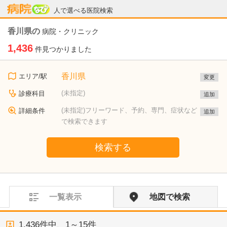
病院なび
人で選べる医院検索
香川県の
病院・クリニック
1,436
件見つかりました
香川県
エリア/駅
変更
(未指定)
診療科目
追加
(未指定)フリーワード、予約、専門、症状など
詳細条件
追加
で検索できます
検索する
一覧表示
地図で検索
1,436
件中、
1～15件