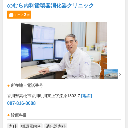
のむら内科循環器消化器クリニック
2
口コミ
件
所在地・電話番号
香川県高松市香川町川東上字漆原1802-7
[地図]
087-816-8088
診療科目
内科
循環器内科
消化器内科