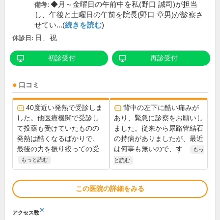
◆月～金曜日の午前中を私(野口 誠司)が担当
備考:
し、午後と土曜日の午前を院長(野口 章男)が診察さ
せてい...(
続きを読む
)
日、祝
休診日:
初診受付
再診受付
口コミ
40度近い発熱で受診しま
背中の左下に酷い痛みが
した。他医療機関で受診し
あり、緊急に診察をお願いし
て投薬も受けていたものの
ました。従来から尿路管結石
発熱は酷くなるばかりで、
の持病がありましたが、最近
最後の力を振り絞っての受...
は何事も無いので、す...
もっ
もっと読む
と読む
この医院の詳細をみる
※
アクセス数