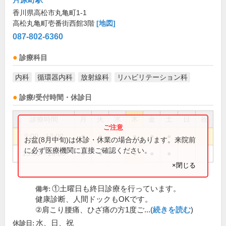
香川県高松市丸亀町1-1
高松丸亀町壱番街西館3階
[地図]
087-802-6360
診療科目
内科
循環器内科
放射線科
リハビリテーション科
診療/受付時間・休診日
診療時間
月
火
水
木
金
土
日
祝
9:00～13:00
●
●
●
●
●
お盆(8月中旬)は休診・休業の場合があります。来院前
に必ず医療機関に直接ご確認ください。
15:00～18:00
●
●
●
●
●
×閉じる
①土曜日も終日診療を行っています。
備考:
健康診断、人間ドックもOKです。
②肩こり腰痛、ひざ痛の方1度ご...(
続きを読む
)
水、日、祝
休診日: