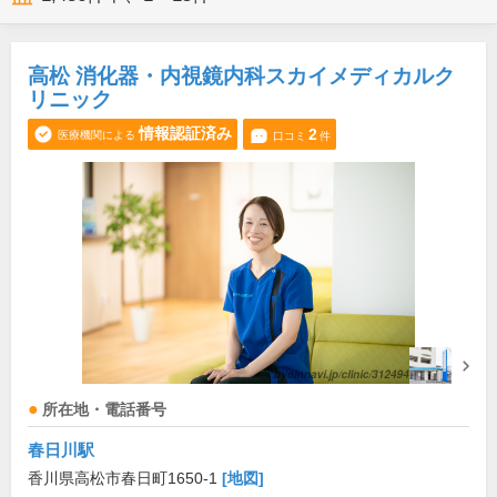
高松 消化器・内視鏡内科スカイメディカルク
リニック
情報認証済み
2
医療機関による
口コミ
件
所在地・電話番号
春日川駅
香川県高松市春日町1650-1
[地図]