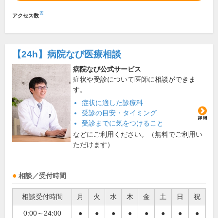
※
アクセス数
【24h】
病院なび医療相談
病院なび公式サービス
症状や受診について医師に相談ができま
す。
症状に適した診療科
受診の目安・タイミング
受診までに気をつけること
などにご利用ください。（無料でご利用い
ただけます）
相談／受付時間
相談受付時間
月
火
水
木
金
土
日
祝
0:00～24:00
●
●
●
●
●
●
●
●