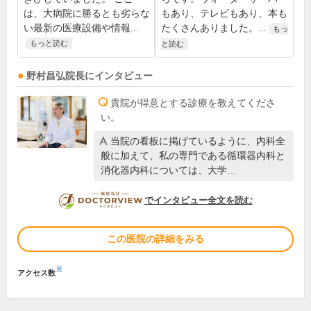
は、大病院に勝るとも劣らな
もあり、テレビもあり、本も
い最新の医療設備や情報...
たくさんありました。...
もっ
もっと読む
と読む
野村昌弘
院長
にインタビュー
貴院が得意とする診療を教えてくださ
い。
当院の看板に掲げているように、内科全
般に加えて、私の専門である循環器内科と
消化器内科については、大学…
DOCTORVIEW
でインタビュー全文を読む
この医院の詳細をみる
※
アクセス数