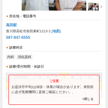
所在地・電話番号
高田駅
香川県高松市前田東町1213-2
[地図]
087-847-6555
診療科目
内科
消化器科
診療/受付時間・休診日
診療時間
月
火
水
木
金
土
日
祝
9:00～12:30
●
●
●
●
●
●
お盆(8月中旬)は休診・休業の場合があります。来院前
に必ず医療機関に直接ご確認ください。
15:00～18:00
●
●
●
●
×閉じる