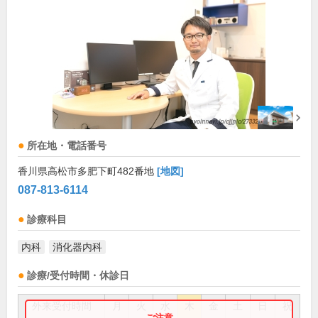
所在地・電話番号
香川県高松市多肥下町482番地
[地図]
087-813-6114
診療科目
内科
消化器内科
診療/受付時間・休診日
外来受付時間
月
火
水
木
金
土
日
祝