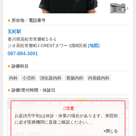
所在地・電話番号
瓦町駅
香川県高松市常磐町1-5-1
ジオ高松常磐町J.CRESTタワー 1階B区画
[地図]
087-884-3001
診療科目
内科
小児科
消化器内科
胃腸内科
内視鏡内科
診療/受付時間・休診日
診療時間
月
火
水
木
金
土
日
祝
9:00～21:00
●
●
お盆(8月中旬)は休診・休業の場合があります。来院前
に必ず医療機関に直接ご確認ください。
18:00～22:00
●
●
●
●
●
×閉じる
18:30～22:00
●