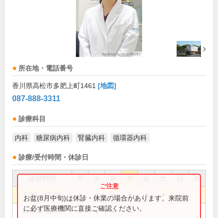
所在地・電話番号
香川県高松市多肥上町1461
[地図]
087-888-3311
診療科目
内科
糖尿病内科
腎臓内科
循環器内科
診療/受付時間・休診日
診療時間
月
火
水
木
金
土
日
祝
9:00～12:30
●
●
●
●
●
●
お盆(8月中旬)は休診・休業の場合があります。来院前
に必ず医療機関に直接ご確認ください。
14:30～18:00
●
●
●
●