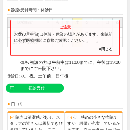
診療/受付時間・休診日
診療時間
月
火
水
木
金
土
日
祝
8:00～12:00
●
●
●
●
●
お盆(8月中旬)は休診・休業の場合があります。来院前
に必ず医療機関に直接ご確認ください。
15:00～20:00
●
●
●
●
●
×閉じる
初診の方は午前中は11:00までに、午後は19:00
備考:
までにご来院下さい。
水、祝、土午前、日午後
休診日:
初診受付
口コミ
院内は清潔感があり、ス
少し狭めの小さな病院で
タッフの皆さんは親切できび
すが、設備が充実しているか
きびしていました。 ここ
らです。ウォーターサーバー