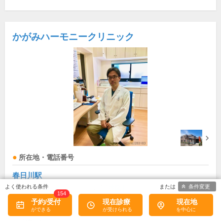
かがみハーモニークリニック
所在地・電話番号
春日川駅
条件変更
香川県高松市屋島西町2490-1
[地図]
154
087-802-4711
予約/受付
現在診療
現在地