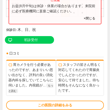
9:00～12:30
●
●
●
●
●
お盆(8月中旬)は休診・休業の場合があります。来院前
に必ず医療機関に直接ご確認ください。
14:30～18:00
●
●
●
●
●
×閉じる
木、日、祝
休診日:
初診受付
口コミ
胃カメラを行う必要があ
スタッフの皆さん明るく
ったのですが、あまりいい思
対応してくれたので胃腸炎
い出がなく、評判の良い消化
でしんどかったのですが、
器内科を探していてこちらに
安心して待てました。待ち
伺いました。内視鏡が...
時間もそんなになく良かっ
もっ
たです。
と読む
この医院の詳細をみる