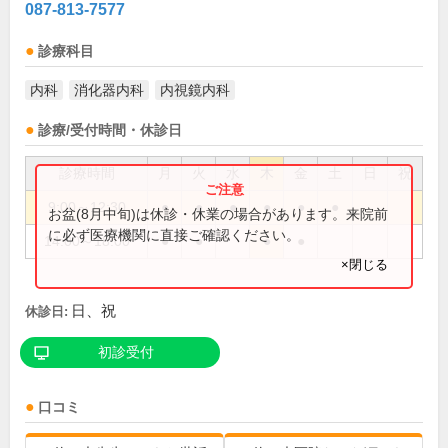
087-813-7577
診療科目
内科
消化器内科
内視鏡内科
診療/受付時間・休診日
診療時間
月
火
水
木
金
土
日
祝
9:00～12:30
●
●
●
●
●
●
お盆(8月中旬)は休診・休業の場合があります。来院前
に必ず医療機関に直接ご確認ください。
14:00～18:00
●
●
●
●
×閉じる
日、祝
休診日:
初診受付
口コミ