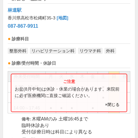
林道駅
香川県高松市松縄町35-3
[地図]
087-867-9911
診療科目
整形外科
リハビリテーション科
リウマチ科
外科
診療/受付時間・休診日
外来受付時間
月
火
水
木
金
土
日
祝
8:30～12:45
●
●
●
●
●
●
お盆(8月中旬)は休診・休業の場合があります。来院前
に必ず医療機関に直接ご確認ください。
14:00～16:45
●
×閉じる
14:00～17:45
●
●
●
●
木曜AMのみ 土曜16:45まで
備考:
臨時休診あり
受付/診療日時は科目により異なる