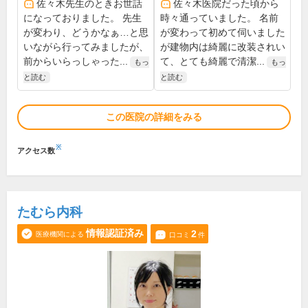
佐々木先生のときお世話
佐々木医院だった頃から
になっておりました。 先生
時々通っていました。 名前
が変わり、どうかなぁ…と思
が変わって初めて伺いました
いながら行ってみましたが、
が建物内は綺麗に改装されい
前からいらっしゃった...
て、とても綺麗で清潔...
もっ
もっ
と読む
と読む
この医院の詳細をみる
※
アクセス数
たむら内科
情報認証済み
2
医療機関による
口コミ
件