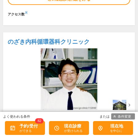
※
アクセス数
のざき内科循環器科クリニック
条件変更
所在地・電話番号
82
予約/受付
現在診療
現在地
春日川駅
香川県高松市木太町2631-1
[地図]