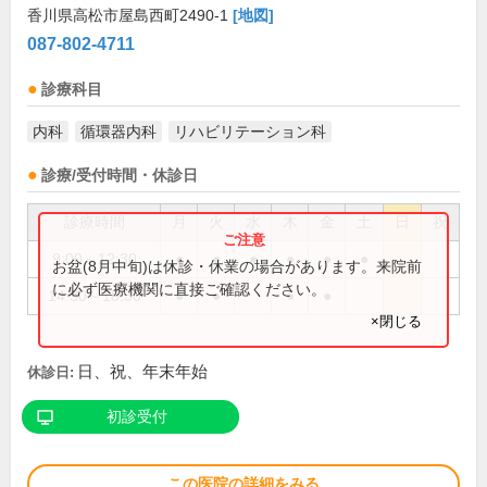
香川県高松市屋島西町2490-1
[地図]
087-802-4711
診療科目
内科
循環器内科
リハビリテーション科
診療/受付時間・休診日
診療時間
月
火
水
木
金
土
日
祝
9:00～12:30
●
●
●
●
●
●
お盆(8月中旬)は休診・休業の場合があります。来院前
に必ず医療機関に直接ご確認ください。
14:30～18:30
●
●
●
●
×閉じる
日、祝、年末年始
休診日:
初診受付
この医院の詳細をみる