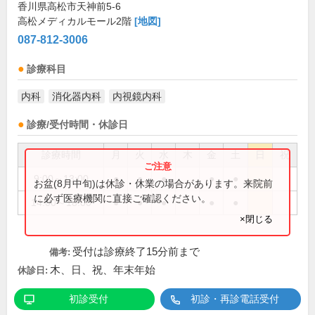
香川県高松市天神前5-6
高松メディカルモール2階
[地図]
087-812-3006
診療科目
内科
消化器内科
内視鏡内科
診療/受付時間・休診日
診療時間
月
火
水
木
金
土
日
祝
9:00～13:00
●
●
●
●
●
お盆(8月中旬)は休診・休業の場合があります。来院前
に必ず医療機関に直接ご確認ください。
14:00～18:00
●
●
●
●
●
×閉じる
受付は診療終了15分前まで
備考:
木、日、祝、年末年始
休診日:
初診受付
初診・再診電話受付