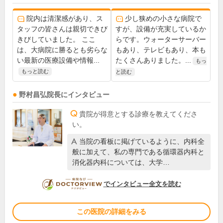
院内は清潔感があり、ス
少し狭めの小さな病院で
タッフの皆さんは親切できび
すが、設備が充実しているか
きびしていました。 ここ
らです。ウォーターサーバー
は、大病院に勝るとも劣らな
もあり、テレビもあり、本も
い最新の医療設備や情報...
たくさんありました。...
もっ
もっと読む
と読む
野村昌弘
院長
にインタビュー
貴院が得意とする診療を教えてくださ
い。
当院の看板に掲げているように、内科全
般に加えて、私の専門である循環器内科と
消化器内科については、大学…
DOCTORVIEW
でインタビュー全文を読む
この医院の詳細をみる