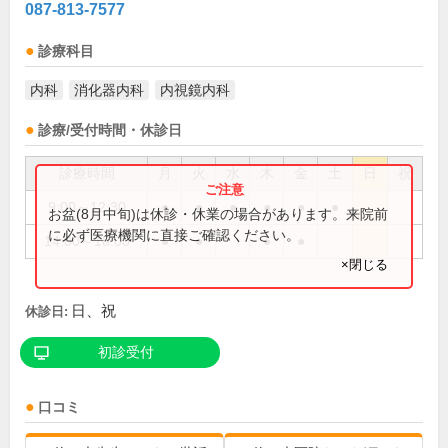
087-813-7577
診療科目
内科
消化器内科
内視鏡内科
診療/受付時間・休診日
診療時間
月
火
水
木
金
土
日
祝
9:00～12:30
●
●
●
●
●
●
お盆(8月中旬)は休診・休業の場合があります。来院前
に必ず医療機関に直接ご確認ください。
14:00～18:00
●
●
●
●
×閉じる
日、祝
休診日:
初診受付
口コミ