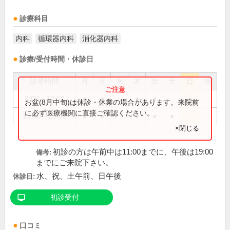
診療科目
内科
循環器内科
消化器内科
診療/受付時間・休診日
診療時間
月
火
水
木
金
土
日
祝
8:00～12:00
●
●
●
●
●
お盆(8月中旬)は休診・休業の場合があります。来院前
に必ず医療機関に直接ご確認ください。
15:00～20:00
●
●
●
●
●
×閉じる
初診の方は午前中は11:00までに、午後は19:00
備考:
までにご来院下さい。
水、祝、土午前、日午後
休診日:
初診受付
口コミ