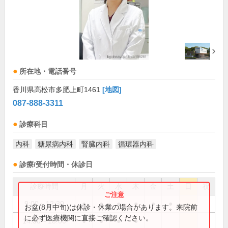
所在地・電話番号
香川県高松市多肥上町1461
[地図]
087-888-3311
診療科目
内科
糖尿病内科
腎臓内科
循環器内科
診療/受付時間・休診日
診療時間
月
火
水
木
金
土
日
祝
9:00～12:30
●
●
●
●
●
●
お盆(8月中旬)は休診・休業の場合があります。来院前
に必ず医療機関に直接ご確認ください。
14:30～18:00
●
●
●
●