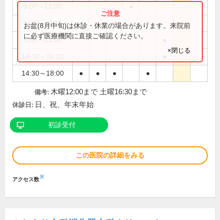
9:00～12:00
●
9:00～12:30
●
●
●
●
お盆(8月中旬)は休診・休業の場合があります。来院前
に必ず医療機関に直接ご確認ください。
9:00～13:00
●
×閉じる
14:30～16:30
●
14:30～18:00
●
●
●
●
木曜12:00まで 土曜16:30まで
備考:
日、祝、年末年始
休診日:
初診受付
この医院の詳細をみる
※
アクセス数