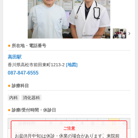
所在地・電話番号
高田駅
香川県高松市前田東町1213-2
[地図]
087-847-6555
診療科目
内科
消化器科
診療/受付時間・休診日
診療時間
月
火
水
木
金
土
日
祝
9:00～12:30
●
●
●
●
●
●
お盆(8月中旬)は休診・休業の場合があります。来院前