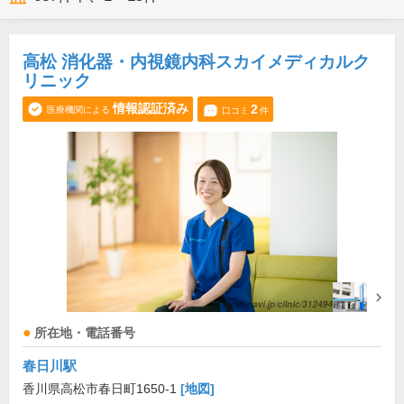
高松 消化器・内視鏡内科スカイメディカルク
リニック
情報認証済み
2
医療機関による
口コミ
件
所在地・電話番号
春日川駅
香川県高松市春日町1650-1
[地図]