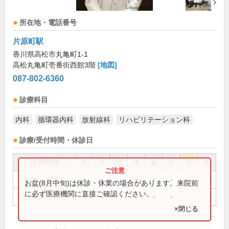
所在地・電話番号
片原町駅
香川県高松市丸亀町1-1
高松丸亀町壱番街西館3階
[地図]
087-802-6360
診療科目
内科
循環器内科
放射線科
リハビリテーション科
診療/受付時間・休診日
診療時間
月
火
水
木
金
土
日
祝
9:00～13:00
●
●
●
●
●
お盆(8月中旬)は休診・休業の場合があります。来院前
に必ず医療機関に直接ご確認ください。
15:00～18:00
●
●
●
●
●
×閉じる