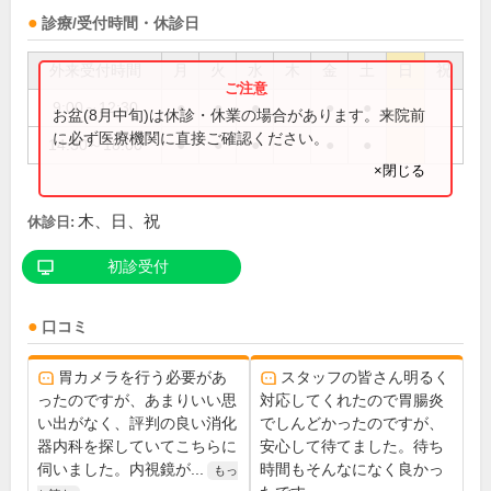
診療/受付時間・休診日
外来受付時間
月
火
水
木
金
土
日
祝
9:00～12:30
●
●
●
●
●
お盆(8月中旬)は休診・休業の場合があります。来院前
に必ず医療機関に直接ご確認ください。
14:30～18:00
●
●
●
●
●
×閉じる
木、日、祝
休診日:
初診受付
口コミ
胃カメラを行う必要があ
スタッフの皆さん明るく
ったのですが、あまりいい思
対応してくれたので胃腸炎
い出がなく、評判の良い消化
でしんどかったのですが、
器内科を探していてこちらに
安心して待てました。待ち
伺いました。内視鏡が...
時間もそんなになく良かっ
もっ