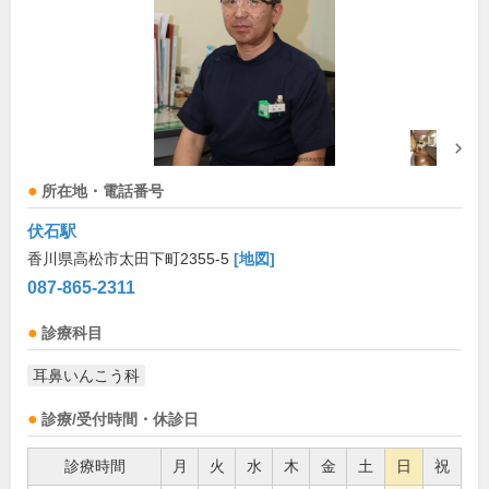
所在地・電話番号
伏石駅
香川県高松市太田下町2355-5
[地図]
087-865-2311
診療科目
耳鼻いんこう科
診療/受付時間・休診日
診療時間
月
火
水
木
金
土
日
祝