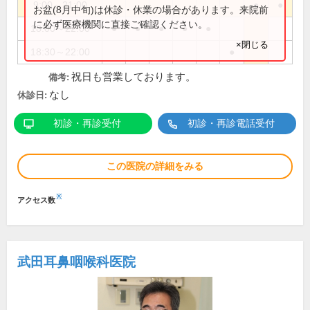
9:00～21:00
●
●
お盆(8月中旬)は休診・休業の場合があります。来院前
に必ず医療機関に直接ご確認ください。
18:00～22:00
●
●
●
●
●
×閉じる
18:30～22:00
●
祝日も営業しております。
備考:
なし
休診日:
初診・再診受付
初診・再診電話受付
この医院の詳細をみる
※
アクセス数
武田耳鼻咽喉科医院