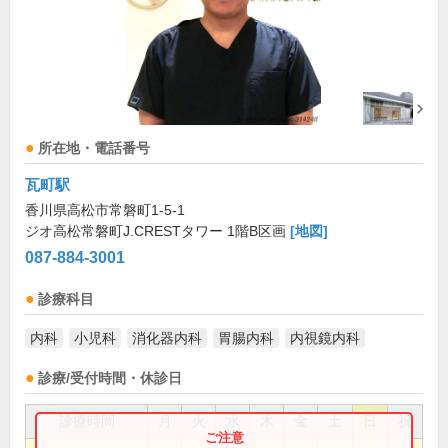
所在地・電話番号
瓦町駅
香川県高松市常磐町1-5-1
ジオ高松常磐町J.CRESTタワー 1階B区画
[地図]
087-884-3001
診療科目
内科
小児科
消化器内科
胃腸内科
内視鏡内科
診療/受付時間・休診日
診療時間
月
火
水
木
金
土
日
祝