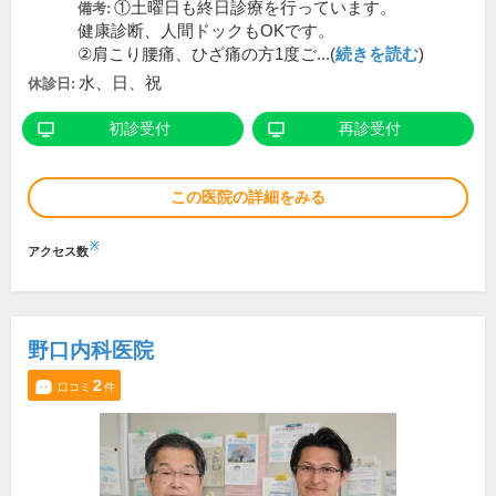
①土曜日も終日診療を行っています。
備考:
健康診断、人間ドックもOKです。
②肩こり腰痛、ひざ痛の方1度ご...(
続きを読む
)
水、日、祝
休診日:
初診受付
再診受付
この医院の詳細をみる
※
アクセス数
野口内科医院
2
口コミ
件