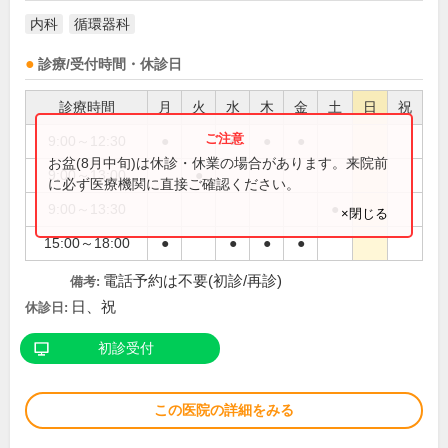
内科
循環器科
診療/受付時間・休診日
診療時間
月
火
水
木
金
土
日
祝
9:00～12:30
●
●
●
●
お盆(8月中旬)は休診・休業の場合があります。来院前
9:00～13:00
●
に必ず医療機関に直接ご確認ください。
9:00～13:30
●
×閉じる
15:00～18:00
●
●
●
●
電話予約は不要(初診/再診)
備考:
日、祝
休診日:
初診受付
この医院の詳細をみる