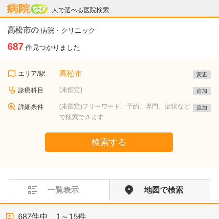
病院なび
人で選べる医院検索
高松市の
病院・クリニック
687
件見つかりました
高松市
エリア/駅
変更
(未指定)
診療科目
追加
(未指定)フリーワード、予約、専門、症状など
詳細条件
追加
で検索できます
検索する
一覧表示
地図で検索
687
件中、
1～15件