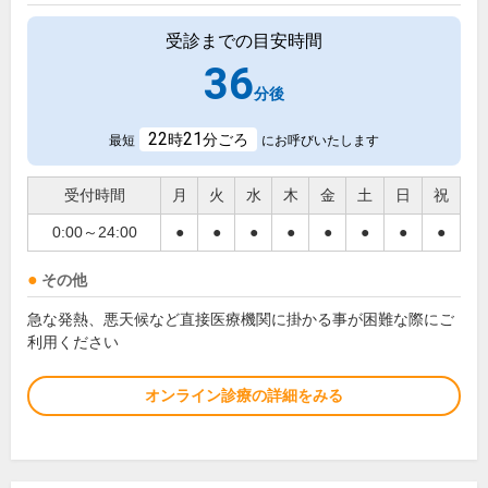
受診までの目安時間
36
分後
22
21
時
分ごろ
最短
にお呼びいたします
受付時間
月
火
水
木
金
土
日
祝
0:00～24:00
●
●
●
●
●
●
●
●
その他
急な発熱、悪天候など直接医療機関に掛かる事が困難な際にご
利用ください
オンライン診療の詳細をみる