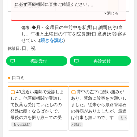
に必ず医療機関に直接ご確認ください。
15:00～18:00
●
●
●
●
×閉じる
◆月～金曜日の午前中を私(野口 誠司)が担当
備考:
し、午後と土曜日の午前を院長(野口 章男)が診察さ
せてい...(
続きを読む
)
日、祝
休診日:
初診受付
再診受付
口コミ
40度近い発熱で受診しま
背中の左下に酷い痛みが
した。他医療機関で受診し
あり、緊急に診察をお願いし
て投薬も受けていたものの
ました。従来から尿路管結石
発熱は酷くなるばかりで、
の持病がありましたが、最近
最後の力を振り絞っての受...
は何事も無いので、す...
もっ
もっと読む
と読む