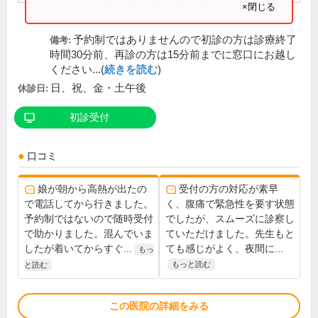
×閉じる
予約制ではありませんので初診の方は診療終了
備考:
時間30分前、再診の方は15分前までに窓口にお越し
ください...(
続きを読む
)
日、祝、金・土午後
休診日:
初診受付
口コミ
娘が朝から高熱が出たの
受付の方の対応が素早
で電話してから行きました。
く、腹痛で緊急性を要す状態
予約制ではないので随時受付
でしたが、スムーズに診察し
で助かりました。混んでいま
ていただけました。先生もと
したが着いてからすぐ...
ても感じがよく、夜間に...
もっ
もっと読む
と読む
この医院の詳細をみる