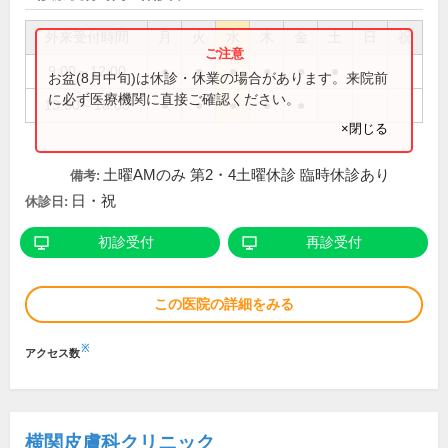
外来受付時間
月
火
水
木
金
土
日
祝
9:00～12:00
●
●
●
●
●
●
お盆(8月中旬)は休診・休業の場合があります。来院前
に必ず医療機関に直接ご確認ください。
13:00～18:00
●
●
●
●
●
×閉じる
土曜AMのみ 第2・4土曜休診 臨時休診あり
備考:
日・祝
休診日:
初診受付
再診受付
この医院の詳細をみる
※
アクセス数
横関皮膚科クリニック