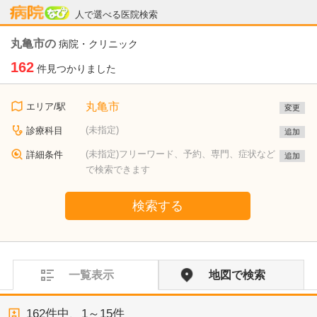
病院なび
人で選べる医院検索
丸亀市の
病院・クリニック
162
件見つかりました
丸亀市
エリア/駅
変更
(未指定)
診療科目
追加
(未指定)フリーワード、予約、専門、症状など
詳細条件
追加
で検索できます
検索する
一覧表示
地図で検索
162
件中、
1～15件