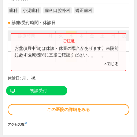
歯科
小児歯科
歯科口腔外科
矯正歯科
診療/受付時間・休診日
診療時間
月
火
水
木
金
土
日
祝
9:00～13:00
●
●
●
●
●
●
お盆(8月中旬)は休診・休業の場合があります。来院前
に必ず医療機関に直接ご確認ください。
14:00～18:00
●
●
●
●
●
×閉じる
月、祝
休診日:
初診受付
この医院の詳細をみる
※
アクセス数