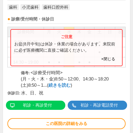
歯科
小児歯科
歯科口腔外科
診療/受付時間・休診日
診療時間
月
火
水
木
金
土
日
祝
9:00～12:30
●
●
●
●
●
お盆(8月中旬)は休診・休業の場合があります。来院前
に必ず医療機関に直接ご確認ください。
14:30～17:30
●
×閉じる
14:30～19:00
●
●
●
●
<診療受付時間>
備考:
(月・火・木・金)8:50～12:00、14:30～18:20
(土)8:50～1...(
続きを読む
)
水、日、祝
休診日:
初診・再診受付
初診・再診電話受付
この医院の詳細をみる