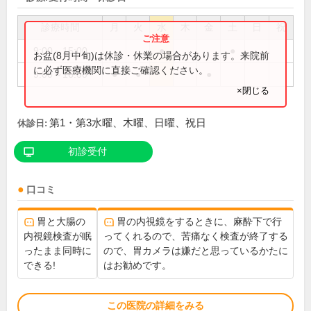
診療時間
月
火
水
木
金
土
日
祝
9:00～15:00
●
●
お盆(8月中旬)は休診・休業の場合があります。来院前
に必ず医療機関に直接ご確認ください。
9:00～16:00
●
●
●
×閉じる
第1・第3水曜、木曜、日曜、祝日
休診日:
初診受付
口コミ
胃と大腸の
胃の内視鏡をするときに、麻酔下で行
内視鏡検査が眠
ってくれるので、苦痛なく検査が終了する
ったまま同時に
ので、胃カメラは嫌だと思っているかたに
できる!
はお勧めです。
この医院の詳細をみる