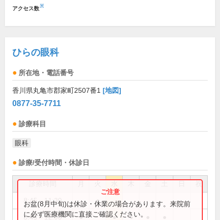
※
アクセス数
ひらの眼科
所在地・電話番号
香川県丸亀市郡家町2507番1
[地図]
0877-35-7711
診療科目
眼科
診療/受付時間・休診日
診療時間
月
火
水
木
金
土
日
祝
8:45～11:30
●
お盆(8月中旬)は休診・休業の場合があります。来院前
に必ず医療機関に直接ご確認ください。
8:45～12:00
●
●
●
●
●