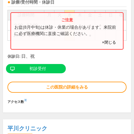
診療/受付時間・休診日
診療時間
月
火
水
木
金
土
日
祝
9:00～12:00
●
●
●
●
●
●
お盆(8月中旬)は休診・休業の場合があります。来院前
に必ず医療機関に直接ご確認ください。
14:30～18:00
●
●
●
●
×閉じる
日、祝
休診日:
初診受付
この医院の詳細をみる
※
アクセス数
平川クリニック