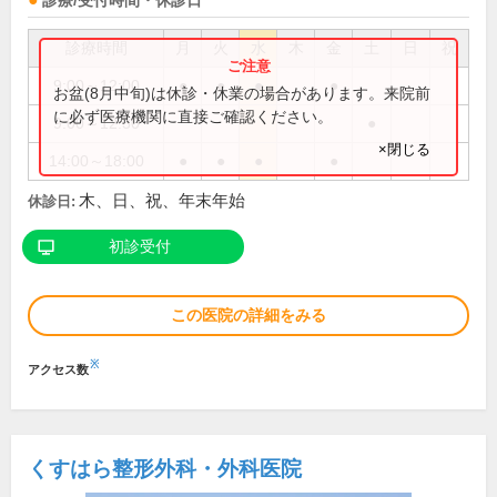
診療/受付時間・休診日
診療時間
月
火
水
木
金
土
日
祝
9:00～12:00
●
●
●
●
お盆(8月中旬)は休診・休業の場合があります。来院前
に必ず医療機関に直接ご確認ください。
9:00～12:30
●
×閉じる
14:00～18:00
●
●
●
●
木、日、祝、年末年始
休診日:
初診受付
この医院の詳細をみる
※
アクセス数
くすはら整形外科・外科医院