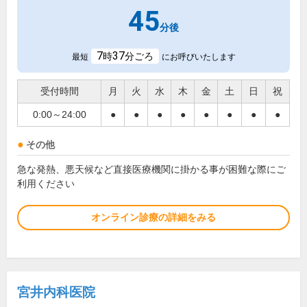
45
分後
7
37
時
分ごろ
最短
にお呼びいたします
受付時間
月
火
水
木
金
土
日
祝
0:00～24:00
●
●
●
●
●
●
●
●
その他
急な発熱、悪天候など直接医療機関に掛かる事が困難な際にご
利用ください
オンライン診療の詳細をみる
宮井内科医院