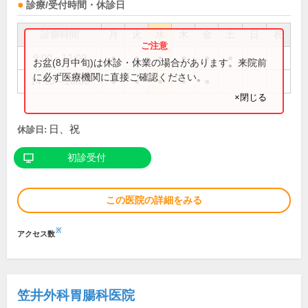
診療/受付時間・休診日
診療時間
月
火
水
木
金
土
日
祝
9:00～12:00
●
●
●
●
●
●
お盆(8月中旬)は休診・休業の場合があります。来院前
に必ず医療機関に直接ご確認ください。
14:00～18:00
●
●
●
●
●
×閉じる
日、祝
休診日:
初診受付
この医院の詳細をみる
※
アクセス数
笠井外科胃腸科医院