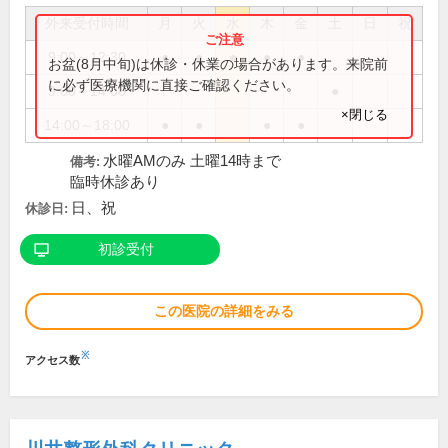
外来受付時間
月
火
水
木
金
土
日
祝
9:00～12:30
●
●
●
●
●
お盆(8月中旬)は休診・休業の場合があります。来院前
に必ず医療機関に直接ご確認ください。
9:00～14:00
●
×閉じる
14:00～18:00
●
●
●
●
水曜AMのみ 土曜14時まで
備考:
臨時休診あり
日、祝
休診日:
初診受付
この医院の詳細をみる
※
アクセス数