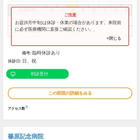
診療時間
月
火
水
木
金
土
日
祝
9:00～12:30
●
●
●
●
●
●
お盆(8月中旬)は休診・休業の場合があります。来院前
に必ず医療機関に直接ご確認ください。
14:00～18:00
●
●
●
●
×閉じる
臨時休診あり
備考:
日、祝
休診日:
初診受付
この医院の詳細をみる
※
アクセス数
篠原記念病院