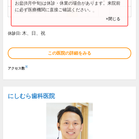
9:00～12:00
●
●
●
●
●
お盆(8月中旬)は休診・休業の場合があります。来院前
に必ず医療機関に直接ご確認ください。
15:00～18:00
●
●
●
×閉じる
木、日、祝
休診日:
この医院の詳細をみる
※
アクセス数
にしむら歯科医院