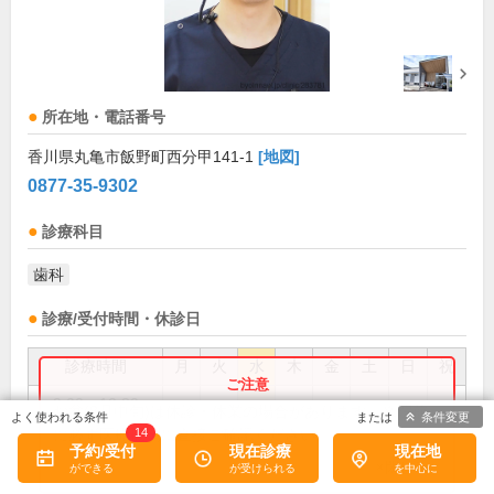
所在地・電話番号
香川県丸亀市飯野町西分甲141-1
[地図]
0877-35-9302
診療科目
歯科
診療/受付時間・休診日
診療時間
月
火
水
木
金
土
日
祝
9:00～12:30
●
●
●
●
●
お盆(8月中旬)は休診・休業の場合があります。来院前
条件変更
に必ず医療機関に直接ご確認ください。
14
14:00～17:00
●
予約/受付
現在診療
現在地
×閉じる
14:00～18:00
●
●
●
●