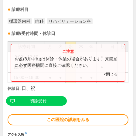
診療科目
循環器内科
内科
リハビリテーション科
診療/受付時間・休診日
診療時間
月
火
水
木
金
土
日
祝
9:00～12:30
●
●
●
●
●
●
お盆(8月中旬)は休診・休業の場合があります。来院前
に必ず医療機関に直接ご確認ください。
15:00～17:00
●
×閉じる
15:00～18:30
●
●
●
●
日、祝
休診日:
初診受付
この医院の詳細をみる
※
アクセス数