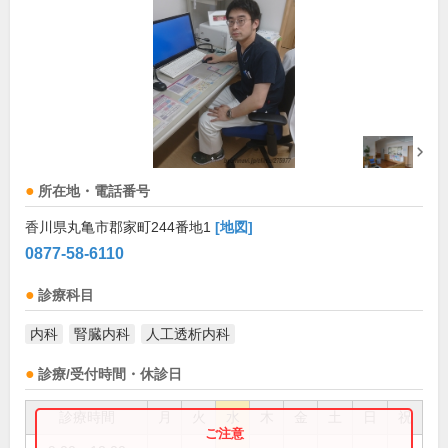
所在地・電話番号
香川県丸亀市郡家町244番地1
[地図]
0877-58-6110
診療科目
内科
腎臓内科
人工透析内科
診療/受付時間・休診日
診療時間
月
火
水
木
金
土
日
祝