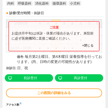
内科
呼吸器科
消化器科
循環器科
小児科
診療/受付時間・休診日
診療時間
月
火
水
木
金
土
日
祝
9:00～12:00
●
●
●
●
●
お盆(8月中旬)は休診・休業の場合があります。来院前
に必ず医療機関に直接ご確認ください。
9:00～12:30
●
×閉じる
14:00～18:00
●
●
●
●
●
毎月第2土曜日、第4木曜日 栄養指導を行ってお
備考:
ります。(尚、日時の変更の可能性があります)
日、祝
休診日:
初診受付
再診受付
この医院の詳細をみる
※
アクセス数