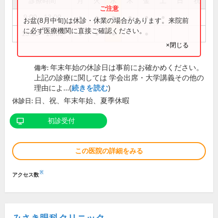
診療時間
月
火
水
木
金
土
日
祝
9:00～13:00
●
●
●
●
●
●
お盆(8月中旬)は休診・休業の場合があります。来院前
に必ず医療機関に直接ご確認ください。
15:00～18:00
●
●
●
●
×閉じる
年末年始の休診日は事前にお確かめください。
備考:
上記の診療に関しては 学会出席・大学講義その他の
理由によ...(
続きを読む
)
日、祝、年末年始、夏季休暇
休診日:
初診受付
この医院の詳細をみる
※
アクセス数