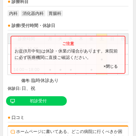
診療科目
内科
消化器内科
胃腸科
診療/受付時間・休診日
診療時間
月
火
水
木
金
土
日
祝
8:30～11:30
●
●
●
●
●
お盆(8月中旬)は休診・休業の場合があります。来院前
に必ず医療機関に直接ご確認ください。
8:30～12:30
●
×閉じる
14:00～18:00
●
●
●
●
臨時休診あり
備考:
日、祝
休診日:
初診受付
口コミ
ホームページに書いてある、どこの病院に行くべきか困