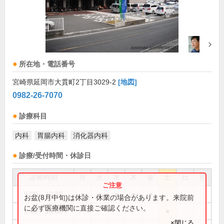
所在地・電話番号
宮崎県延岡市大貫町2丁目3029-2
[地図]
0982-26-7070
診療科目
内科
胃腸内科
消化器内科
診療/受付時間・休診日
診療時間
月
火
水
木
金
土
日
祝
9:00～12:30
●
●
●
●
●
お盆(8月中旬)は休診・休業の場合があります。来院前
に必ず医療機関に直接ご確認ください。
9:00～13:00
●
×閉じる