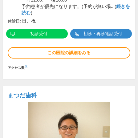
午前12:00、午後18:00
予約患者が優先になります。(予約が無い場...(
続きを
読む
)
日、祝
休診日:
初診受付
初診・再診電話受付
この医院の詳細をみる
※
アクセス数
まつだ歯科