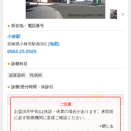
所在地・電話番号
小林駅
宮崎県小林市駅南301
[地図]
0984-25-0505
診療科目
泌尿器科
性病科
診療/受付時間・休診日
外来受付時間
月
火
水
木
金
土
日
祝
8:30～12:00
●
お盆(8月中旬)は休診・休業の場合があります。来院前
に必ず医療機関に直接ご確認ください。
8:30～12:30
●
●
●
●
●
×閉じる
14:00～17:30
●
●
●
●