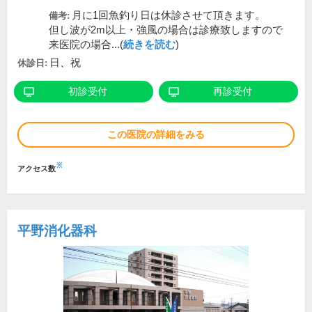
月に1回魚釣り日は休診させて頂きます。
備考:
但し波が2m以上・強風の場合は診療致しますので
来医院の場合...(
続きを読む
)
日、祝
休診日:
初診受付
再診受付
この医院の詳細をみる
※
アクセス数
平野消化器科