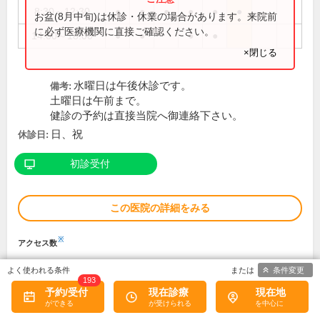
8:30～12:30
●
●
●
●
●
●
お盆(8月中旬)は休診・休業の場合があります。来院前
に必ず医療機関に直接ご確認ください。
14:00～18:00
●
●
●
●
×閉じる
水曜日は午後休診です。
備考:
土曜日は午前まで。
健診の予約は直接当院へ御連絡下さい。
日、祝
休診日:
初診受付
この医院の詳細をみる
※
アクセス数
条件変更
193
予約/受付
現在診療
現在地
竹内病院