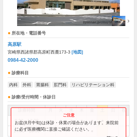
所在地・電話番号
高原駅
宮崎県西諸県郡高原町西麓173-3
[地図]
0984-42-2000
診療科目
内科
外科
胃腸科
肛門科
リハビリテーション科
診療/受付時間・休診日
診療時間
月
火
水
木
金
土
日
祝
8:30～12:30
●
●
●
●
●
●
お盆(8月中旬)は休診・休業の場合があります。来院前
に必ず医療機関に直接ご確認ください。
14:00～18:00
●
●
●
●