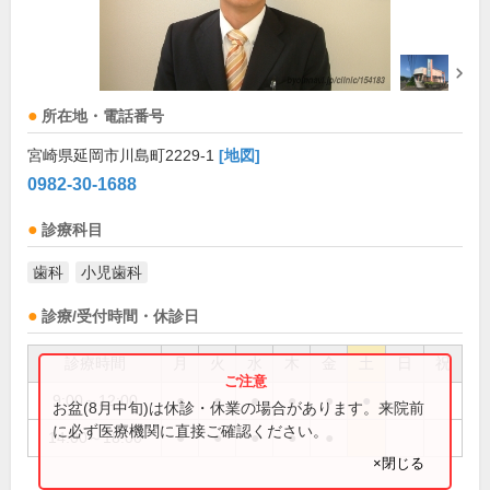
所在地・電話番号
宮崎県延岡市川島町2229-1
[地図]
0982-30-1688
診療科目
歯科
小児歯科
診療/受付時間・休診日
診療時間
月
火
水
木
金
土
日
祝
9:00～12:00
●
●
●
●
●
●
お盆(8月中旬)は休診・休業の場合があります。来院前
に必ず医療機関に直接ご確認ください。
14:00～18:00
●
●
●
●
●
×閉じる