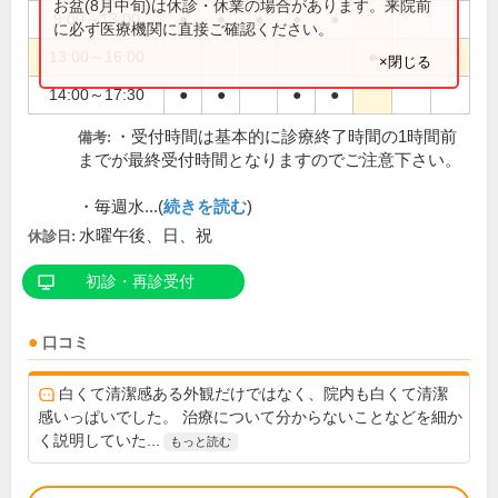
お盆(8月中旬)は休診・休業の場合があります。来院前
9:00～13:00
●
●
●
●
●
に必ず医療機関に直接ご確認ください。
13:00～16:00
●
×閉じる
14:00～17:30
●
●
●
●
・受付時間は基本的に診療終了時間の1時間前
備考:
までが最終受付時間となりますのでご注意下さい。
・毎週水...(
続きを読む
)
水曜午後、日、祝
休診日:
初診・再診受付
口コミ
白くて清潔感ある外観だけではなく、院内も白くて清潔
感いっぱいでした。 治療について分からないことなどを細か
く説明していた...
もっと読む