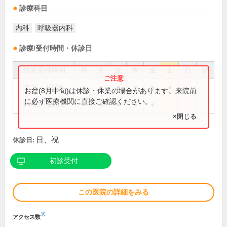
診療科目
内科
呼吸器内科
診療/受付時間・休診日
外来受付時間
月
火
水
木
金
土
日
祝
8:30～12:30
●
●
●
●
●
●
お盆(8月中旬)は休診・休業の場合があります。来院前
に必ず医療機関に直接ご確認ください。
14:00～18:00
●
●
●
●
●
×閉じる
日、祝
休診日:
初診受付
この医院の詳細をみる
※
アクセス数