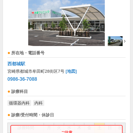
所在地・電話番号
西都城駅
宮崎県都城市牟田町28街区7号
[地図]
0986-36-7088
診療科目
循環器内科
内科
診療/受付時間・休診日
診療時間
月
火
水
木
金
土
日
祝