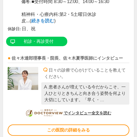
■受付時間 8:30～12:00、14:00～16:30
備考:
精神科・心療内科:第2・5土曜日休診
皮...(
続きを読む
)
日、祝
休診日:
初診・再診受付
佐々木達郎
理事長・院長
、
佐々木夏季
医師
にインタビュー
日々の診療で心がけていることを教えて
ください。
患者さんが増えている今だからこそ、一
人ひとりときちんと向き合う姿勢を何より
大切にしています。「早く・…
DOCTORVIEW
でインタビュー全文を読む
この医院の詳細をみる