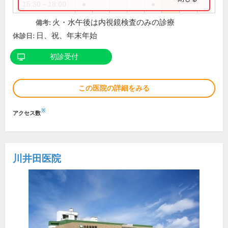
15:30～18:00
●
●
火・水午後は内視鏡検査のみの診療
備考:
日、祝、年末年始
休診日:
初診受付
この医院の詳細をみる
※
アクセス数
川井田医院