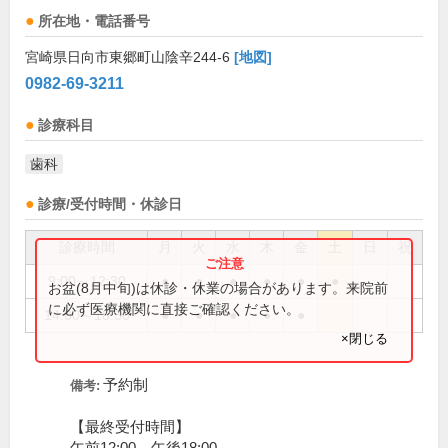
所在地・電話番号
宮崎県日向市東郷町山陰辛244-6
[地図]
0982-69-3211
診療科目
歯科
診療/受付時間・休診日
診療時間
月
火
水
木
金
土
日
祝
9:00～12:30
●
●
●
●
●
●
お盆(8月中旬)は休診・休業の場合があります。来院前
に必ず医療機関に直接ご確認ください。
14:00～18:30
●
●
●
●
●
×閉じる
予約制
備考:
【最終受付時間】