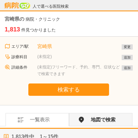
病院なび
人で選べる医院検索
宮崎県の
病院・クリニック
1,813
件見つかりました
宮崎県
エリア/駅
変更
(未指定)
診療科目
追加
(未指定)フリーワード、予約、専門、症状など
詳細条件
追加
で検索できます
検索する
一覧表示
地図で検索
1,813
件中、
1～15件