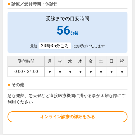
診療／受付時間・休診日
受診までの目安時間
56
分後
23
35
時
分ごろ
最短
にお呼びいたします
受付時間
月
火
水
木
金
土
日
祝
0:00～24:00
●
●
●
●
●
●
●
●
その他
急な発熱、悪天候など直接医療機関に掛かる事が困難な際にご
利用ください
オンライン診療の詳細をみる