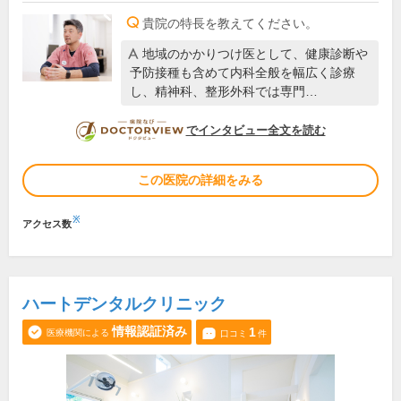
貴院の特長を教えてください。
地域のかかりつけ医として、健康診断や
予防接種も含めて内科全般を幅広く診療
し、精神科、整形外科では専門…
DOCTORVIEW
でインタビュー全文を読む
この医院の詳細をみる
※
アクセス数
ハートデンタルクリニック
情報認証済み
1
医療機関による
口コミ
件