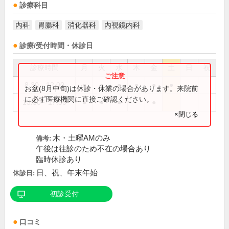
診療科目
内科
胃腸科
消化器科
内視鏡内科
診療/受付時間・休診日
診療時間
月
火
水
木
金
土
日
祝
8:30～12:00
●
●
●
●
●
●
お盆(8月中旬)は休診・休業の場合があります。来院前
に必ず医療機関に直接ご確認ください。
13:30～17:30
●
●
●
●
×閉じる
木・土曜AMのみ
備考:
午後は往診のため不在の場合あり
臨時休診あり
日、祝、年末年始
休診日:
初診受付
口コミ