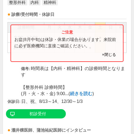
整形外科
内科
精神科
診療/受付時間・休診日
診療時間
月
火
水
木
金
土
日
祝
9:00～12:00
●
●
●
●
●
●
お盆(8月中旬)は休診・休業の場合があります。来院前
に必ず医療機関に直接ご確認ください。
14:00～17:00
●
●
●
●
●
×閉じる
時間表は【内科・精神科】の診療時間となりま
備考:
す
【整形外科 診療時間】
(月・火・水・金) 9:00...(
続きを読む
)
日、祝、8/13～14、12/30～1/3
休診日:
初診受付
瀧井穣
医師
、
蒲池祐紀
医師
にインタビュー