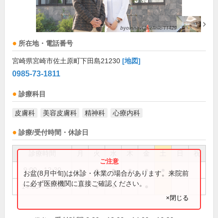
所在地・電話番号
宮崎県宮崎市佐土原町下田島21230
[地図]
0985-73-1811
診療科目
皮膚科
美容皮膚科
精神科
心療内科
診療/受付時間・休診日
診療時間
月
火
水
木
金
土
日
祝
9:00～12:30
●
●
●
●
●
●
お盆(8月中旬)は休診・休業の場合があります。来院前
に必ず医療機関に直接ご確認ください。
14:00～17:00
●
●
●
●
×閉じる