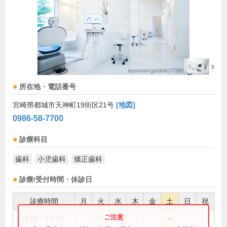
所在地・電話番号
宮崎県都城市天神町19街区21号
[地図]
0986-58-7700
診療科目
歯科
小児歯科
矯正歯科
診療/受付時間・休診日
診療時間
月
火
水
木
金
土
日
祝
9:00～12:00
●