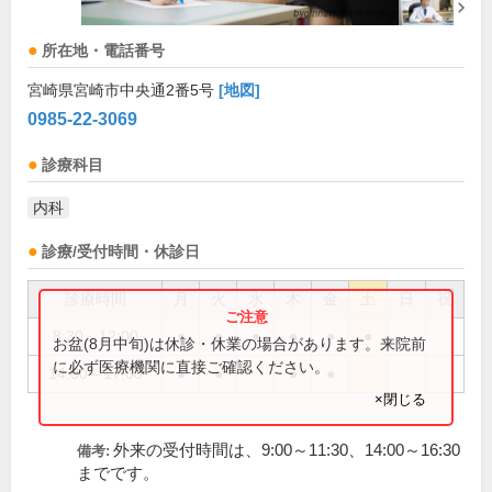
所在地・電話番号
宮崎県宮崎市中央通2番5号
[地図]
0985-22-3069
診療科目
内科
診療/受付時間・休診日
診療時間
月
火
水
木
金
土
日
祝
8:30～12:00
●
●
●
●
●
●
お盆(8月中旬)は休診・休業の場合があります。来院前
に必ず医療機関に直接ご確認ください。
14:00～17:00
●
●
●
●
×閉じる
外来の受付時間は、9:00～11:30、14:00～16:30
備考:
までです。