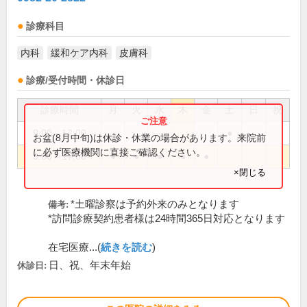
診療科目
内科
緩和ケア内科
皮膚科
診療/受付時間・休診日
診療時間
月
火
水
木
金
土
日
祝
9:00～12:00
●
お盆(8月中旬)は休診・休業の場合があります。来院前
に必ず医療機関に直接ご確認ください。
9:00～17:00
●
●
●
●
●
×閉じる
*土曜診察は予約外来のみとなります
備考:
*訪問診療契約患者様は24時間365日対応となります
在宅医療...(
続きを読む
)
日、祝、年末年始
休診日: