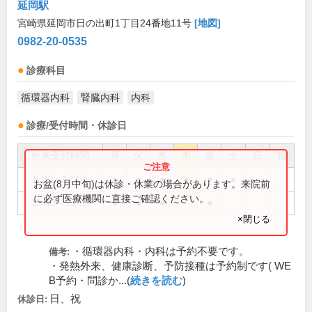
延岡駅
宮崎県延岡市日の出町1丁目24番地11号
[地図]
0982-20-0535
診療科目
循環器内科
腎臓内科
内科
診療/受付時間・休診日
外来受付時間
月
火
水
木
金
土
日
祝
8:30～12:00
●
●
●
●
●
●
お盆(8月中旬)は休診・休業の場合があります。来院前
に必ず医療機関に直接ご確認ください。
13:30～17:00
●
●
●
●
×閉じる
・循環器内科・内科は予約不要です。
備考:
・発熱外来、健康診断、予防接種は予約制です( WE
B予約・問診か...(
続きを読む
)
日、祝
休診日: