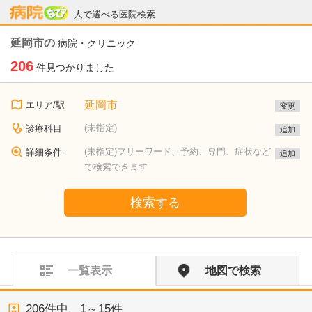
病院なび
人で選べる医院検索
延岡市の
病院・クリニック
206
件見つかりました
延岡市
エリア/駅
変更
(未指定)
診療科目
追加
(未指定)フリーワード、予約、専門、症状など
詳細条件
追加
で検索できます
検索する
一覧表示
地図で検索
206
件中、
1～15件