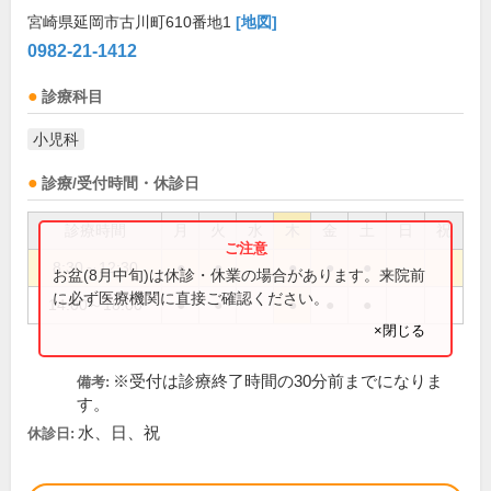
宮崎県延岡市古川町610番地1
[地図]
0982-21-1412
診療科目
小児科
診療/受付時間・休診日
診療時間
月
火
水
木
金
土
日
祝
8:30～12:30
●
●
●
●
●
お盆(8月中旬)は休診・休業の場合があります。来院前
に必ず医療機関に直接ご確認ください。
14:00～18:00
●
●
●
●
●
×閉じる
※受付は診療終了時間の30分前までになりま
備考:
す。
水、日、祝
休診日: