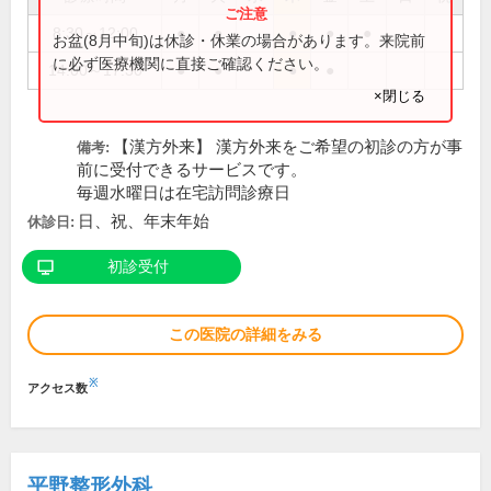
8:30～12:00
●
●
●
●
●
お盆(8月中旬)は休診・休業の場合があります。来院前
に必ず医療機関に直接ご確認ください。
14:00～17:30
●
●
●
●
×閉じる
【漢方外来】 漢方外来をご希望の初診の方が事
備考:
前に受付できるサービスです。
毎週水曜日は在宅訪問診療日
日、祝、年末年始
休診日:
初診受付
この医院の詳細をみる
※
アクセス数
平野整形外科