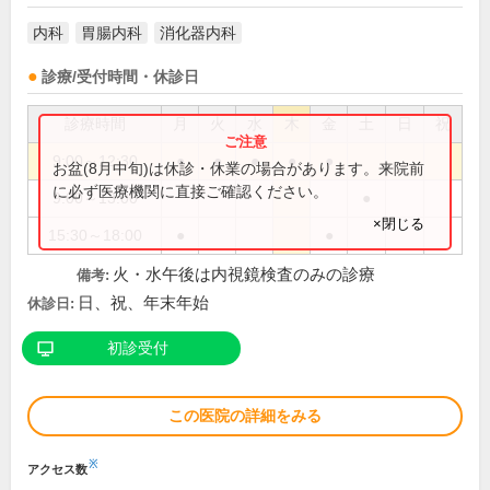
内科
胃腸内科
消化器内科
診療/受付時間・休診日
診療時間
月
火
水
木
金
土
日
祝
9:00～12:30
●
●
●
●
●
お盆(8月中旬)は休診・休業の場合があります。来院前
に必ず医療機関に直接ご確認ください。
9:00～13:00
●
×閉じる
15:30～18:00
●
●
火・水午後は内視鏡検査のみの診療
備考:
日、祝、年末年始
休診日:
初診受付
この医院の詳細をみる
※
アクセス数