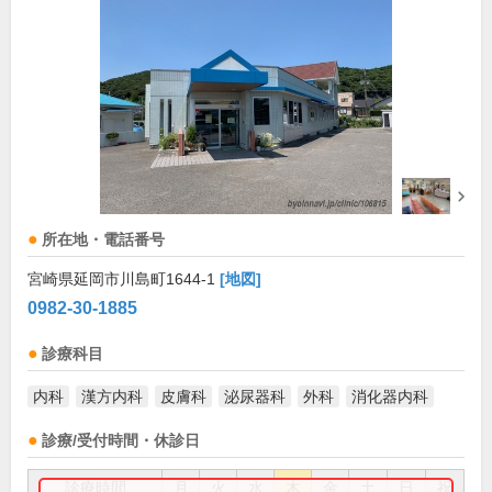
所在地・電話番号
宮崎県延岡市川島町1644-1
[地図]
0982-30-1885
診療科目
内科
漢方内科
皮膚科
泌尿器科
外科
消化器内科
診療/受付時間・休診日
診療時間
月
火
水
木
金
土
日
祝