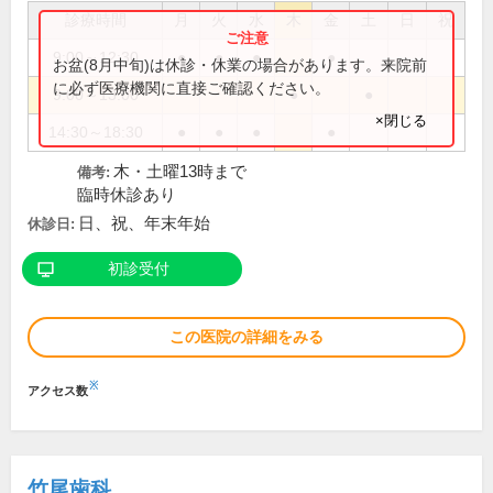
診療時間
月
火
水
木
金
土
日
祝
9:00～12:30
●
●
●
●
お盆(8月中旬)は休診・休業の場合があります。来院前
に必ず医療機関に直接ご確認ください。
9:00～13:00
●
●
×閉じる
14:30～18:30
●
●
●
●
木・土曜13時まで
備考:
臨時休診あり
日、祝、年末年始
休診日:
初診受付
この医院の詳細をみる
※
アクセス数
竹尾歯科