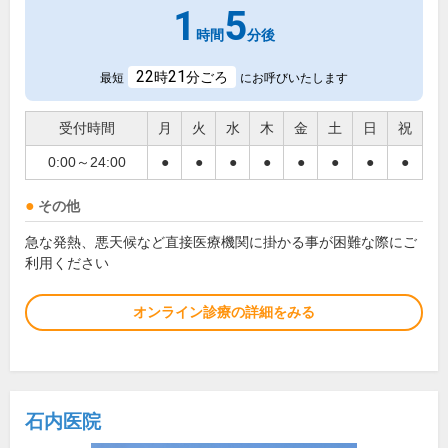
1
5
時間
分後
22
21
時
分ごろ
最短
にお呼びいたします
受付時間
月
火
水
木
金
土
日
祝
0:00～24:00
●
●
●
●
●
●
●
●
その他
急な発熱、悪天候など直接医療機関に掛かる事が困難な際にご
利用ください
オンライン診療の詳細をみる
石内医院