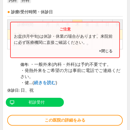
内科
外科
診療/受付時間・休診日
診療時間
月
火
水
木
金
土
日
祝
8:30～12:30
●
●
●
●
●
●
お盆(8月中旬)は休診・休業の場合があります。来院前
に必ず医療機関に直接ご確認ください。
14:00～18:00
●
●
●
●
×閉じる
・一般外来(内科・外科)は予約不要です。
備考:
・発熱外来をご希望の方は事前に電話でご連絡くだ
さい。
・健...(
続きを読む
)
日、祝
休診日:
初診受付
この医院の詳細をみる