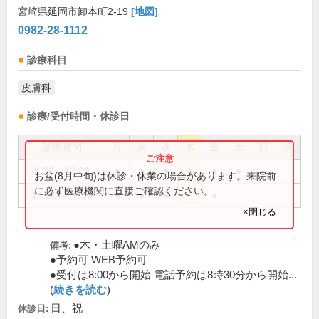
宮崎県延岡市卸本町2-19
[地図]
0982-28-1112
診療科目
皮膚科
診療/受付時間・休診日
診療時間
月
火
水
木
金
土
日
祝
8:30～12:00
●
●
●
●
●
●
お盆(8月中旬)は休診・休業の場合があります。来院前
に必ず医療機関に直接ご確認ください。
14:00～17:30
●
●
●
●
×閉じる
●木・土曜AMのみ
備考:
●予約可 WEB予約可
●受付は8:00から開始 電話予約は8時30分から開始...
(
続きを読む
)
日、祝
休診日: