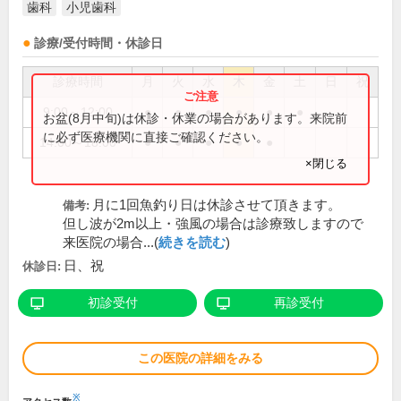
歯科
小児歯科
診療/受付時間・休診日
診療時間
月
火
水
木
金
土
日
祝
9:00～12:00
●
●
●
●
●
●
お盆(8月中旬)は休診・休業の場合があります。来院前
に必ず医療機関に直接ご確認ください。
14:00～18:00
●
●
●
●
●
×閉じる
月に1回魚釣り日は休診させて頂きます。
備考:
但し波が2m以上・強風の場合は診療致しますので
来医院の場合...(
続きを読む
)
日、祝
休診日:
初診受付
再診受付
この医院の詳細をみる
※