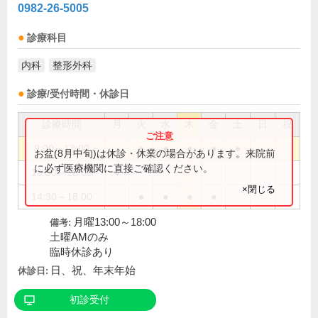
0982-26-5005
診療科目
内科
整形外科
診療/受付時間・休診日
診療時間
月
火
水
木
金
土
日
祝
9:00～13:00
●
●
●
●
●
お盆(8月中旬)は休診・休業の場合があります。来院前
に必ず医療機関に直接ご確認ください。
13:00～18:00
●
×閉じる
14:30～18:00
●
●
●
●
月曜13:00～18:00
備考:
土曜AMのみ
臨時休診あり
日、祝、年末年始
休診日:
初診受付