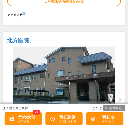
この医院の詳細をみる
※
アクセス数
北方医院
条件変更
所在地・電話番号
24
予約/受付
現在診療
現在地
宮崎県延岡市北方町川水流1412-1
[地図]