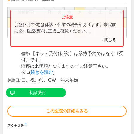
診療時間
月
火
水
木
金
土
日
祝
9:00～12:30
●
●
●
●
●
●
お盆(8月中旬)は休診・休業の場合があります。来院前
に必ず医療機関に直接ご確認ください。
14:00～18:00
●
●
●
●
×閉じる
【ネット受付(初診)】は診療予約ではなく〔受
備考:
付〕です。
診察は来院順となりますのでご注意下さい。
来...(
続きを読む
)
日、祝、盆、GW、年末年始
休診日:
初診受付
この医院の詳細をみる
※
アクセス数