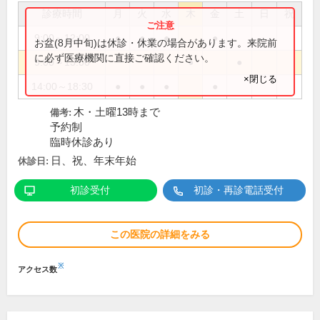
診療時間
月
火
水
木
金
土
日
祝
9:00～12:00
●
●
●
●
お盆(8月中旬)は休診・休業の場合があります。来院前
に必ず医療機関に直接ご確認ください。
9:00～13:00
●
●
×閉じる
14:00～18:30
●
●
●
●
木・土曜13時まで
備考:
予約制
臨時休診あり
日、祝、年末年始
休診日:
初診受付
初診・再診電話受付
この医院の詳細をみる
※
アクセス数