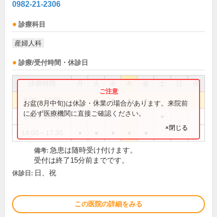
0982-21-2306
診療科目
産婦人科
診療/受付時間・休診日
診療時間
月
火
水
木
金
土
日
祝
9:00～12:30
●
●
●
●
●
お盆(8月中旬)は休診・休業の場合があります。来院前
に必ず医療機関に直接ご確認ください。
9:00～13:00
●
×閉じる
14:00～17:30
●
●
●
●
●
急患は随時受け付けます。
備考:
受付は終了15分前までです。
日、祝
休診日:
この医院の詳細をみる