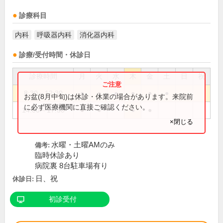
診療科目
内科
呼吸器内科
消化器内科
診療/受付時間・休診日
診療時間
月
火
水
木
金
土
日
祝
8:30～12:30
●
●
●
●
●
●
お盆(8月中旬)は休診・休業の場合があります。来院前
に必ず医療機関に直接ご確認ください。
14:00～17:30
●
●
●
●
×閉じる
水曜・土曜AMのみ
備考:
臨時休診あり
病院裏 8台駐車場有り
日、祝
休診日:
初診受付