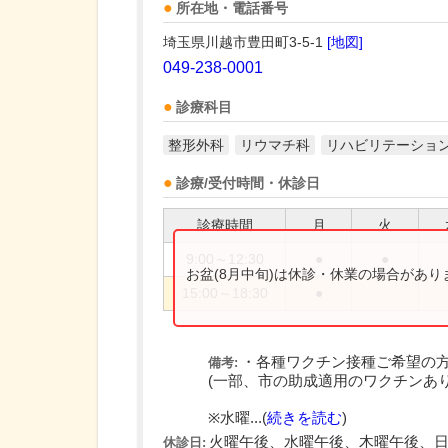
所在地・電話番号
埼玉県川越市豊田町3-5-1
[地図]
049-238-0001
診療科目
整形外科
リウマチ科
リハビリテーショ
診療/受付時間・休診日
診療時間
月
火
9:00～12:30
●
●
お盆(8月中旬)は休診・休業の場合があ
15:00～18:30
●
・各種ワクチン接種ご希望の
備考:
(一部、市の助成適用のワクチンあり
※水曜...(
続きを読む
)
火曜午後、水曜午後、木曜午後、
休診日: