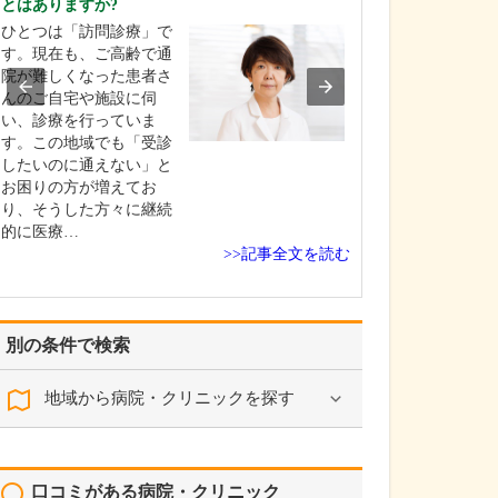
とはありますか?
発熱や腹痛、ア
ひとつは「訪問診療」で
などの一般的な
す。現在も、ご高齢で通
防接種で受診さ
院が難しくなった患者さ
さんのほか、長
んのご自宅や施設に伺
胸痛・動悸を訴
い、診療を行っていま
さん、ADHDな
す。この地域でも「受診
発達症や不登校
したいのに通えない」と
の相談まで、さ
お困りの方が増えてお
症状やご相談で
り、そうした方々に継続
れ…
的に医療…
>>記事全文を読む
別の条件で検索
地域から病院・クリニックを探す
口コミがある病院・クリニック