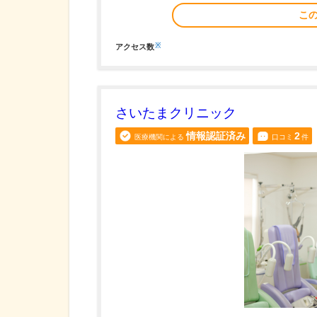
こ
※
アクセス数
さいたまクリニック
情報認証済み
2
医療機関による
口コミ
件