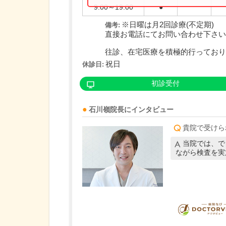
9:00～19:00
●
※日曜は月2回診療(不定期)
備考:
直接お電話にてお問い合わせ下さい
往診、在宅医療を積極的行っており..
祝日
休診日:
初診受付
石川嶺
院長
にインタビュー
貴院で受けら
当院では、で
ながら検査を実