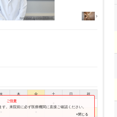
水
木
金
土
日
祝
●
ります。来院前に必ず医療機関に直接ご確認ください。
●
●
×閉じる