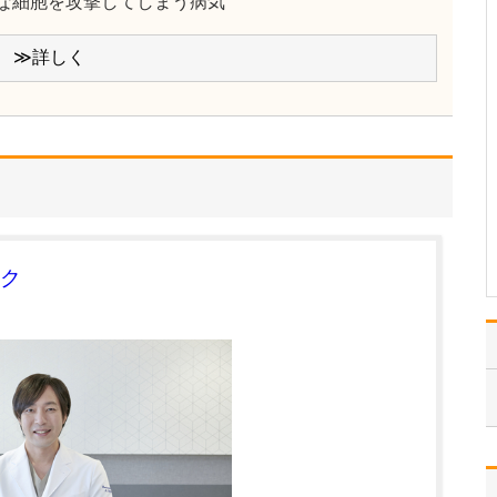
な細胞を攻撃してしまう病気
ください。
これまで耳を専門に研鑽
を積んできたこともあ
≫詳しく
り、難聴や突発性難聴、
中耳炎をはじめ、耳鳴り
やめまいなどの診断・治
療には特に力を入れてい
ます。難聴は原因によっ
て治療法が異なるため、
まずは詳しい検査で「ど
こに…
>>記事全文を読む
ク