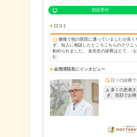
初診受付
口コミ
腰痛で他の医院に通っていましたが良く
ず、知人に相談したところこちらのクリニ
勧められました。 金先生の診察はとて...
も
む
金潤澤
院長
にインタビュー
日々の診療で
多くの患者さ
ぎ、笑顔でお帰