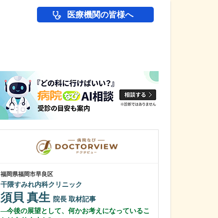
医療機関の皆様へ
医師(ドクター)の
福岡県福岡市早良区
埼玉県川口市
干隈すみれ内科クリニック
ひろ小児科ファ
須貝 真生
神山 浩
院長
取材記事
院
今後の展望として、何かお考えになっているこ
どのような患者