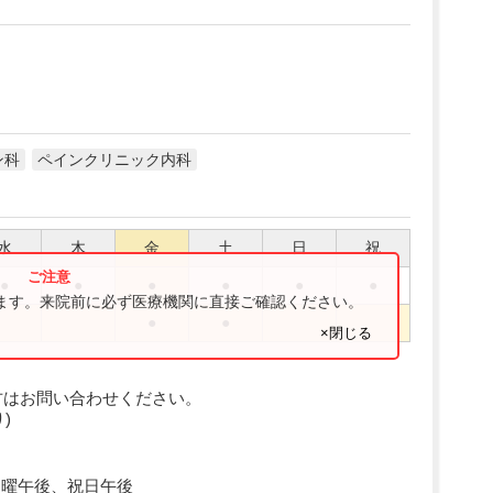
ン科
ペインクリニック内科
水
木
金
土
日
祝
●
●
●
●
●
●
ります。来院前に必ず医療機関に直接ご確認ください。
●
●
×閉じる
方はお問い合わせください。
)
日曜午後、祝日午後