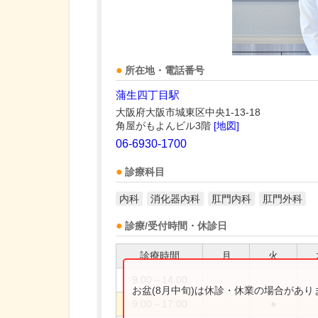
所在地・電話番号
蒲生四丁目駅
大阪府大阪市城東区中央1-13-18
角屋がもよんビル3階
[地図]
06-6930-1700
診療科目
内科
消化器内科
肛門内科
肛門外科
診療/受付時間・休診日
診療時間
月
火
9:00～14:00
お盆(8月中旬)は休診・休業の場合があ
9:00～17:00
●