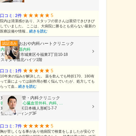
5
口コミ: 2件
院内は清潔感があり、スタッフの皆さんは親切できびきび
していました。 ここは、大病院に勝るとも劣らない最新の
医療設備や情報...
続きを読む
おおや内科ハートクリニック
認証済み
内科, 循環器内科
大阪府大阪市城東区今福東3丁目10-18
スギタ今福北ハイツ1階
5
口コミ: 1件
10年来の悩みが解決した。 薬を飲んでも時折170、180有
って薬によっては副作用が酷く悩んでいたが、処方しても
らって血...
続きを読む
東京心臓血管・内科クリニック
循環器内科, 心臓血管外科, 内科, ...
東京都中央区日本橋人形町1-7-7
笠原ビルディング3F
5
口コミ: 7件
胸が苦しくなる事があり他病院で検査をしましたが安心で