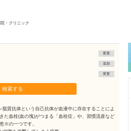
病院・クリニック
変更
追加
変更
検索する
東京都中野区
ン脂質抗体という自己抗体が血液中に存在することによ
中野富士見町耳鼻咽喉科
きた血栓(血の塊)がつまる「血栓症」や、習慣流産など
冨岡 亮太
院長
取材記事
患※の一つです。
特に先生が力を入れている診療について教えて