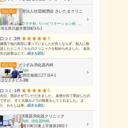
医療法人社団相潤会
さいたまクリニ
認証済み
ック
整形外科, リウマチ科, リハビリテーション科, ...
埼玉県川越市豊田町3-5-1
5
口コミ: 2件
腰痛で他の医院に通っていましたが良くならず、知人に相
談したところこちらのクリニックを勧められました。 金先
生の診察はとて...
続きを読む
ありずみ消化器内科
認証済み
内科, 消化器内科
大阪府大阪市西区南堀江2丁目4-1
はなさきビル3階
5
口コミ: 1件
先日、受診させていただきました。 血便が出て受診したの
ですが、 すぐ大腸カメラの検査をしてくれました。 ま
た、わたしは車...
続きを読む
のむら内科循環器消化器クリニック
内科, 循環器内科, 消化器内科
香川県高松市香川町川東上字漆原1802-7