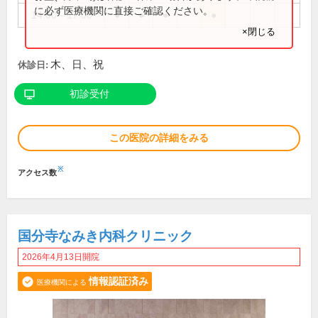
に必ず医療機関に直接ご確認ください。
14:00～17:00
●
●
●
●
×閉じる
木、日、祝
休診日:
初診受付
この医院の詳細をみる
※
アクセス数
国分寺なみき内科クリニック
2026年4月13日開院
情報認証済み
医療機関による