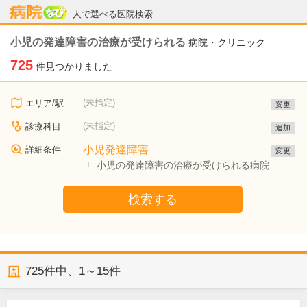
病院なび
人で選べる医院検索
小児の発達障害の治療が受けられる
病院・クリニック
725
件見つかりました
(未指定)
エリア/駅
変更
(未指定)
診療科目
追加
小児発達障害
詳細条件
変更
小児の発達障害の治療が受けられる病院
検索する
725
件中、
1～15件