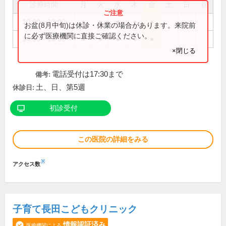
診療時間
月
火
水
木
金
土
日
祝
10:00～13:00
●
●
●
●
●
お盆(8月中旬)は休診・休業の場合があります。来院前
に必ず医療機関に直接ご確認ください。
14:30～18:00
●
●
●
●
●
×閉じる
電話受付は17:30まで
備考:
土、日、第5週
休診日:
初診受付
この医院の詳細をみる
※
アクセス数
子育て長田こどもクリニック
情報認証済み
医療機関による