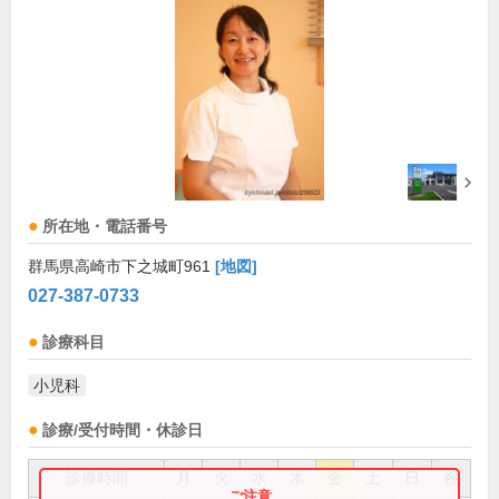
所在地・電話番号
群馬県高崎市下之城町961
[地図]
027-387-0733
診療科目
小児科
診療/受付時間・休診日
診療時間
月
火
水
木
金
土
日
祝