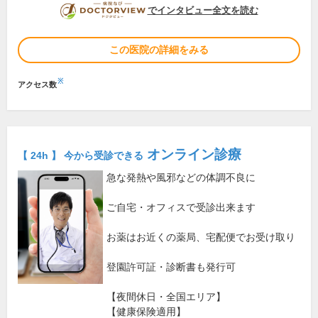
DOCTORVIEW
でインタビュー全文を読む
この医院の詳細をみる
※
アクセス数
オンライン診療
【 24h 】 今から受診できる
急な発熱や風邪などの体調不良に
ご自宅・オフィスで受診出来ます
お薬はお近くの薬局、宅配便でお受け取り
登園許可証・診断書も発行可
【夜間休日・全国エリア】
【健康保険適用】