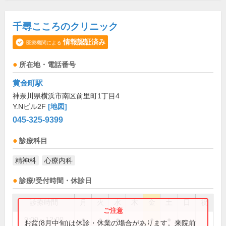
千尋こころのクリニック
情報認証済み
医療機関による
所在地・電話番号
黄金町駅
神奈川県横浜市南区前里町1丁目4
Y.Nビル2F
[地図]
045-325-9399
診療科目
精神科
心療内科
診療/受付時間・休診日
診療時間
月
火
水
木
金
土
日
祝
9:00～12:00
●
●
●
●
●
お盆(8月中旬)は休診・休業の場合があります。来院前