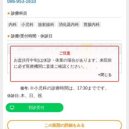
086-953-1610
診療科目
内科
小児科
放射線科
消化器内科
胃腸内科
診療/受付時間・休診日
診療時間
月
火
水
木
金
土
日
祝
9:00～12:30
●
●
●
●
●
お盆(8月中旬)は休診・休業の場合があります。来院前
に必ず医療機関に直接ご確認ください。
15:00～18:30
●
●
●
●
●
×閉じる
※小児科の診療時間は、17:30までです。
備考:
木、日、祝
休診日:
初診受付
この医院の詳細をみる