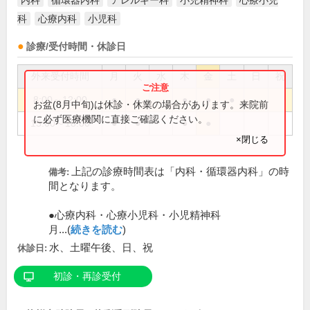
内科
循環器内科
アレルギー科
小児精神科
心療小児
科
心療内科
小児科
診療/受付時間・休診日
外来受付時間
月
火
水
木
金
土
日
祝
8:00～12:00
●
●
●
●
●
お盆(8月中旬)は休診・休業の場合があります。来院前
に必ず医療機関に直接ご確認ください。
15:00～18:00
●
●
●
●
×閉じる
上記の診療時間表は「内科・循環器内科」の時
備考:
間となります。
●心療内科・心療小児科・小児精神科
月...(
続きを読む
)
水、土曜午後、日、祝
休診日:
初診・再診受付