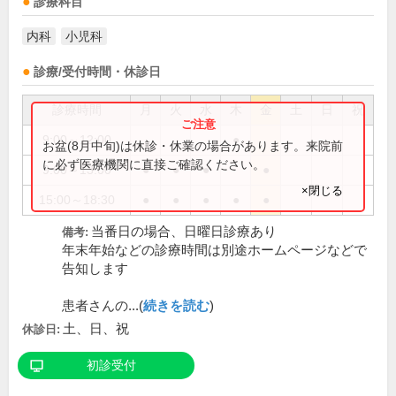
診療科目
内科
小児科
診療/受付時間・休診日
診療時間
月
火
水
木
金
土
日
祝
9:00～12:00
●
お盆(8月中旬)は休診・休業の場合があります。来院前
に必ず医療機関に直接ご確認ください。
9:00～13:00
●
●
●
●
×閉じる
15:00～18:30
●
●
●
●
●
当番日の場合、日曜日診療あり
備考:
年末年始などの診療時間は別途ホームページなどで
告知します
患者さんの...(
続きを読む
)
土、日、祝
休診日:
初診受付