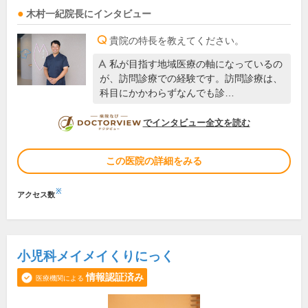
木村一紀
院長
にインタビュー
貴院の特長を教えてください。
私が目指す地域医療の軸になっているの
が、訪問診療での経験です。訪問診療は、
科目にかかわらずなんでも診…
DOCTORVIEW
でインタビュー全文を読む
この医院の詳細をみる
※
アクセス数
小児科メイメイくりにっく
情報認証済み
医療機関による