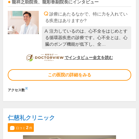
龍祥之助
院長
、
龍彩香
副院長
にインタビュー
診療にあたるなかで、特に力を入れてい
る疾患はありますか?
注力しているのは、心不全をはじめとす
る循環器疾患の診療です。心不全とは、心
臓のポンプ機能が低下し、全…
DOCTORVIEW
でインタビュー全文を読む
この医院の詳細をみる
※
アクセス数
仁慈礼クリニック
2
口コミ
件