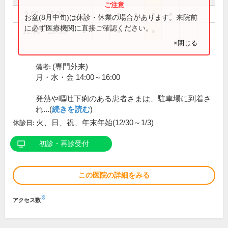
9:00～12:00
●
●
●
●
●
お盆(8月中旬)は休診・休業の場合があります。来院前
に必ず医療機関に直接ご確認ください。
16:30～18:30
●
●
●
×閉じる
(専門外来)
備考:
月・水・金 14:00～16:00
発熱や嘔吐下痢のある患者さまは、駐車場に到着さ
れ...(
続きを読む
)
火、日、祝、年末年始(12/30～1/3)
休診日:
初診・再診受付
この医院の詳細をみる
※
アクセス数