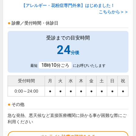
【アレルギー・花粉症専門外来】はじめました！
こちらから＞＞
診療／受付時間・休診日
受診までの目安時間
24
分後
18
10
時
分ごろ
最短
にお呼びいたします
受付時間
月
火
水
木
金
土
日
祝
0:00～24:00
●
●
●
●
●
●
●
●
その他
急な発熱、悪天候など直接医療機関に掛かる事が困難な際にご
利用ください