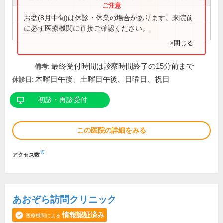
9:00～13:00
●
●
●
●
●
●
お盆(8月中旬)は休診・休業の場合があります。来院前
に必ず医療機関に直接ご確認ください。
15:00～19:00
●
●
●
●
×閉じる
最終受付時間は診察時間終了の15分前まで
備考:
木曜日午後、土曜日午後、日曜日、祝日
休診日:
初診・再診受付
この医院の詳細をみる
※
アクセス数
あおぞら訪問クリニック
情報認証済み
医療機関による