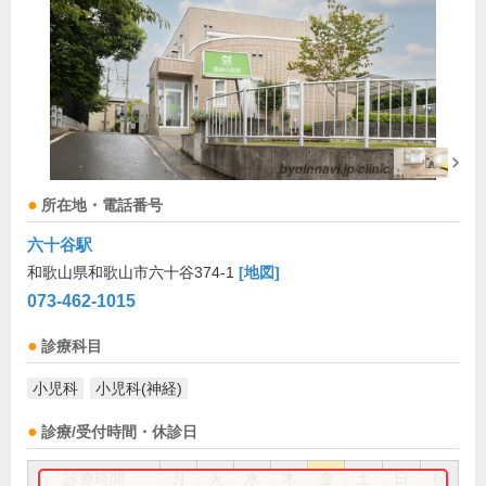
所在地・電話番号
六十谷駅
和歌山県和歌山市六十谷374-1
[地図]
073-462-1015
診療科目
小児科
小児科(神経)
診療/受付時間・休診日
診療時間
月
火
水
木
金
土
日
祝