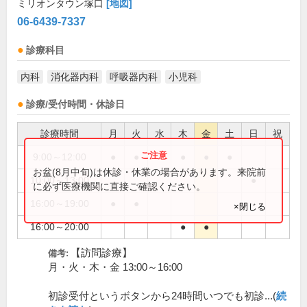
ミリオンタウン塚口
[地図]
06-6439-7337
診療科目
内科
消化器内科
呼吸器内科
小児科
診療/受付時間・休診日
診療時間
月
火
水
木
金
土
日
祝
9:00～12:00
●
●
●
●
●
お盆(8月中旬)は休診・休業の場合があります。来院前
10:00～13:00
●
に必ず医療機関に直接ご確認ください。
16:00～19:00
●
●
×閉じる
16:00～20:00
●
●
【訪問診療】
備考:
月・火・木・金 13:00～16:00
初診受付というボタンから24時間いつでも初診...(
続