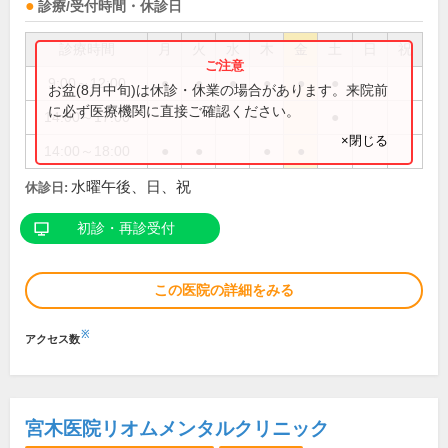
診療/受付時間・休診日
診療時間
月
火
水
木
金
土
日
祝
9:00～12:00
●
●
●
●
●
●
お盆(8月中旬)は休診・休業の場合があります。来院前
に必ず医療機関に直接ご確認ください。
14:00～17:00
●
×閉じる
14:00～18:00
●
●
●
●
水曜午後、日、祝
休診日:
初診・再診受付
この医院の詳細をみる
※
アクセス数
宮木医院リオムメンタルクリニック