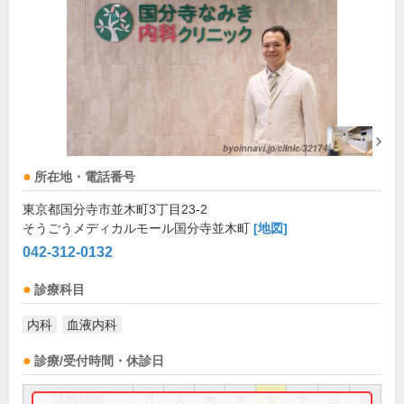
所在地・電話番号
東京都国分寺市並木町3丁目23-2
そうごうメディカルモール国分寺並木町
[地図]
042-312-0132
診療科目
内科
血液内科
診療/受付時間・休診日
診療時間
月
火
水
木
金
土
日
祝