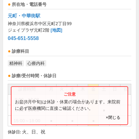
所在地・電話番号
元町・中華街駅
神奈川県横浜市中区元町2丁目99
ジェイプラザ元町2階
[地図]
045-651-5558
診療科目
精神科
心療内科
診療/受付時間・休診日
診療時間
月
火
水
木
金
土
日
祝
9:00～13:00
●
●
●
●
お盆(8月中旬)は休診・休業の場合があります。来院前
に必ず医療機関に直接ご確認ください。
9:00～14:00
●
×閉じる
15:00～18:00
●
●
●
火、日、祝
休診日: