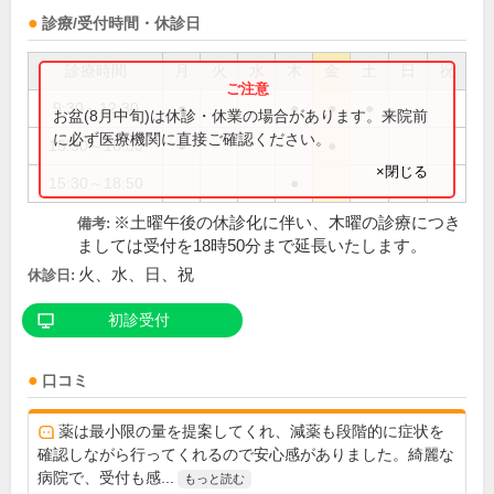
診療/受付時間・休診日
診療時間
月
火
水
木
金
土
日
祝
9:30～12:30
●
●
●
●
お盆(8月中旬)は休診・休業の場合があります。来院前
に必ず医療機関に直接ご確認ください。
15:30～18:30
●
●
×閉じる
15:30～18:50
●
※土曜午後の休診化に伴い、木曜の診療につき
備考:
ましては受付を18時50分まで延長いたします。
火、水、日、祝
休診日:
初診受付
口コミ
薬は最小限の量を提案してくれ、減薬も段階的に症状を
確認しながら行ってくれるので安心感がありました。綺麗な
病院で、受付も感...
もっと読む