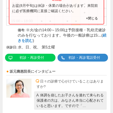
9:00～12:00
●
●
●
●
●
お盆(8月中旬)は休診・休業の場合があります。来院前
に必ず医療機関に直接ご確認ください。
14:00～16:00
●
×閉じる
15:00～18:00
●
●
●
●
※火/金の14:00～15:00は予防接種・乳幼児健診
備考:
のみを行なっております。午後の一般診療は15:...(
続
きを読む
)
水、日、祝、 第5土曜
休診日:
初診・再診受付
初診・再診電話受付
坂元壽惠
院長
にインタビュー
日々の診療で心がけていることはありま
すか?
体調を崩したお子さんを連れて来られる
保護者の方は、みなさん本当に心配されて
いると思います。ですので「…