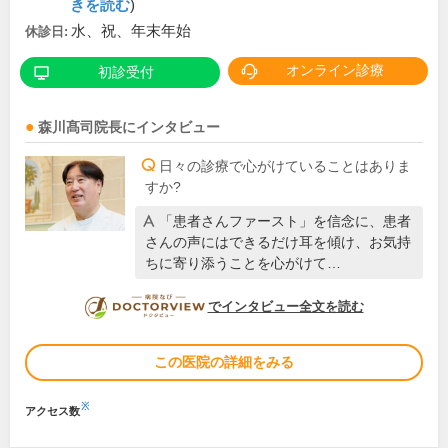
きを読む
)
水、祝、年末年始
休診日:
オンライン診療
初診受付
森川髙司
院長
にインタビュー
日々の診療で心がけていることはありま
すか?
「患者さんファースト」を信念に、患者
さんの声にはできるだけ耳を傾け、お気持
ちに寄り添うことを心がけて…
DOCTORVIEW
でインタビュー全文を読む
この医院の詳細をみる
※
アクセス数