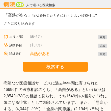
病院なび
人で選べる医院検索
「高熱がある」
症状を感じたときに行くとよい診療科は?
さらに絞り込めます
(未指定)
エリア/駅
変更
(未指定)
診療科目
追加
高熱がある
詳細条件
変更
検索する
病院なび医療相談サービスに過去半年間に寄せられた
46696件の医療相談のうち、「高熱がある」という症状は
2,854件(6%)の相談で見られ、 うち1649件の相談で「特に
気になる症状」として相談されています。 また、「悪寒が
する」(4,044件 / 9%), 「全身の関節痛」(2,194件 / 5%) と