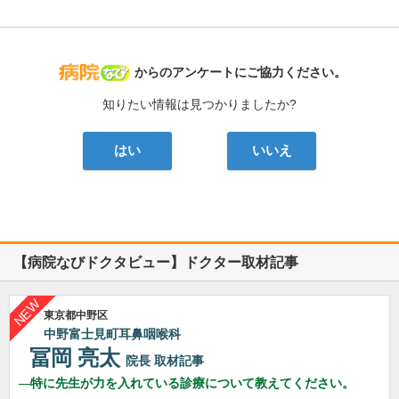
病院なび
からのアンケートにご協力ください。
知りたい情報は見つかりましたか?
はい
いいえ
【病院なびドクタビュー】ドクター取材記事
東京都中野区
中野富士見町耳鼻咽喉科
冨岡 亮太
院長
取材記事
特に先生が力を入れている診療について教えてください。