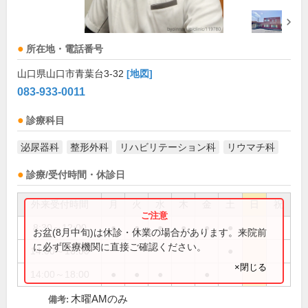
所在地・電話番号
山口県山口市青葉台3-32
[地図]
083-933-0011
診療科目
泌尿器科
整形外科
リハビリテーション科
リウマチ科
診療/受付時間・休診日
外来受付時間
月
火
水
木
金
土
日
祝
8:30～12:00
●
●
●
●
●
●
お盆(8月中旬)は休診・休業の場合があります。来院前
に必ず医療機関に直接ご確認ください。
14:00～16:00
●
×閉じる
14:00～18:00
●
●
●
●
木曜AMのみ
備考: