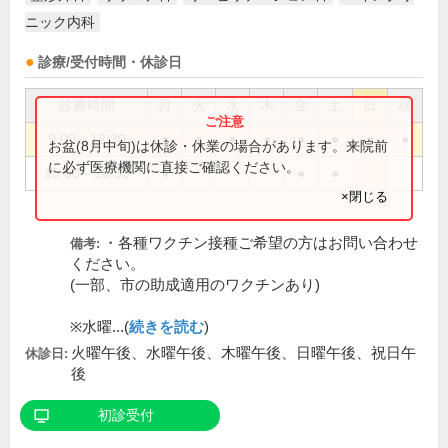
ニック内科
診療/受付時間・休診日
診療時間
月
火
水
木
金
土
日
祝
9:00～12:30
●
●
●
●
●
●
●
●
お盆(8月中旬)は休診・休業の場合があります。来院前
に必ず医療機関に直接ご確認ください。
15:00～18:30
●
●
●
×閉じる
・各種ワクチン接種ご希望の方はお問い合わせ
備考:
ください。
(一部、市の助成適用のワクチンあり)
※水曜...(
続きを読む
)
火曜午後、水曜午後、木曜午後、日曜午後、祝日午
休診日:
後
初診受付