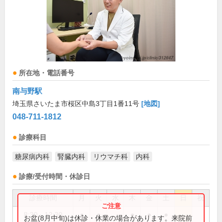
所在地・電話番号
南与野駅
埼玉県さいたま市桜区中島3丁目1番11号
[地図]
048-711-1812
診療科目
糖尿病内科
腎臓内科
リウマチ科
内科
診療/受付時間・休診日
診療時間
月
火
水
木
金
土
日
祝
8:30～12:30
●
●
●
●
●
お盆(8月中旬)は休診・休業の場合があります。来院前