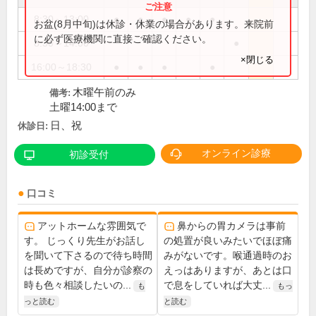
8:30～13:00
●
●
●
●
●
お盆(8月中旬)は休診・休業の場合があります。来院前
に必ず医療機関に直接ご確認ください。
8:30～14:00
●
×閉じる
16:00～18:30
●
●
●
●
木曜午前のみ
備考:
土曜14:00まで
日、祝
休診日:
オンライン診療
初診受付
口コミ
アットホームな雰囲気で
鼻からの胃カメラは事前
す。 じっくり先生がお話し
の処置が良いみたいでほぼ痛
を聞いて下さるので待ち時間
みがないです。喉通過時のお
は長めですが、自分が診察の
えっはありますが、あとは口
時も色々相談したいの...
で息をしていれば大丈...
も
もっ
っと読む
と読む