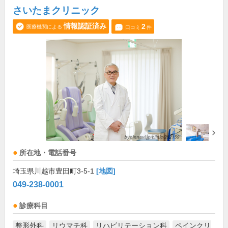
さいたまクリニック
情報認証済み
2
医療機関による
口コミ
件
所在地・電話番号
埼玉県川越市豊田町3-5-1
[地図]
049-238-0001
診療科目
整形外科
リウマチ科
リハビリテーション科
ペインクリ