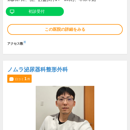
初診受付
この医院の詳細をみる
※
アクセス数
ノムラ泌尿器科整形外科
1
口コミ
件