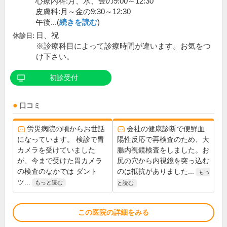
心療内科:月、水、金の9:00～12:30
皮膚科:月～金の9:30～12:30
午後...(
続きを読む
)
日、祝
休診日:
※診療科目によって診療時間が違います。お気をつ
け下さい。
初診受付
口コミ
労災病院の頃からお世話
会社の健康診断で便鮮血
になっています。 検診で胃
陽性反応で再検査のため、大
カメラを受けていました
腸内視鏡検査をしました。お
が、今まで受けた胃カメラ
尻の穴から内視鏡を突っ込む
の検査のなかでは ダント
のは抵抗がありました...
もっ
ツ...
もっと読む
と読む
この医院の詳細をみる