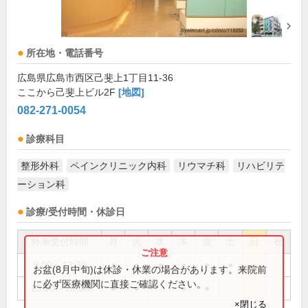
所在地・電話番号
広島県広島市西区己斐上1丁目11-36
ここから己斐上ビル2F
[地図]
082-271-0054
診療科目
整形外科
ペインクリニック内科
リウマチ科
リハビリテ
ーション科
診療/受付時間・休診日
外来受付時間
月
火
水
木
金
土
日
祝
9:00～12:30
●
●
●
●
●
●
お盆(8月中旬)は休診・休業の場合があります。来院前
に必ず医療機関に直接ご確認ください。
15:00～18:00
●
●
●
●
×閉じる