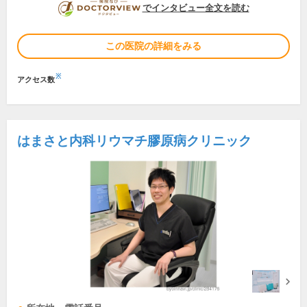
DOCTORVIEW
でインタビュー全文を読む
この医院の詳細をみる
※
アクセス数
はまさと内科リウマチ膠原病クリニック