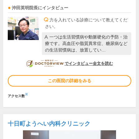
沖田英明
院長
にインタビュー
力を入れている診療について教えてくだ
さい。
一つは生活習慣病や動脈硬化の予防・治
療です。高血圧や脂質異常症、糖尿病など
の生活習慣病は、放置してい…
DOCTORVIEW
でインタビュー全文を読む
この医院の詳細をみる
※
アクセス数
十日町ようへい内科クリニック