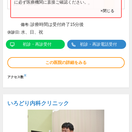
に必ず医療機関に直接ご確認ください。
15:00～18:15
●
●
●
●
×閉じる
診療時間は受付終了15分後
備考:
水、日、祝
休診日:
初診・再診受付
初診・再診電話受付
この医院の詳細をみる
※
アクセス数
いろどり内科クリニック