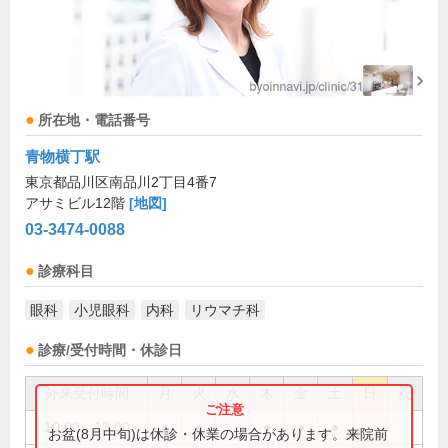
所在地・電話番号
青物横丁駅
東京都品川区南品川2丁目4番7
アサミビル12階
[地図]
03-3474-0088
診療科目
眼科
小児眼科
内科
リウマチ科
診療/受付時間・休診日
外来受付時間
月
火
水
木
金
土
日
祝
10:00～13:00
●
●
●
●
●
お盆(8月中旬)は休診・休業の場合があります。来院前