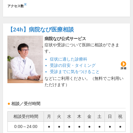
※
アクセス数
【24h】
病院なび医療相談
病院なび公式サービス
症状や受診について医師に相談ができま
す。
症状に適した診療科
受診の目安・タイミング
受診までに気をつけること
などにご利用ください。（無料でご利用い
ただけます）
相談／受付時間
相談受付時間
月
火
水
木
金
土
日
祝
0:00～24:00
●
●
●
●
●
●
●
●