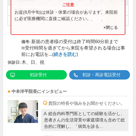
9:00～12:30
●
●
●
●
●
お盆(8月中旬)は休診・休業の場合があります。来院前
に必ず医療機関に直接ご確認ください。
14:30～18:00
●
●
●
●
●
×閉じる
新規の患者様の受付は終了時間60分前まで
備考:
※受付時間を過ぎてから来院を希望される場合は事
前にお電話を...(
続きを読む
)
木、日、祝
休診日:
初診受付
初診・再診電話受付
中本洋平
院長
にインタビュー
貴院の特長や強みをお聞かせください。
総合内科専門医としての経験を活かし、
患者さんの生活背景や家庭環境も含めて総
合的に理解し、「病気を診る…