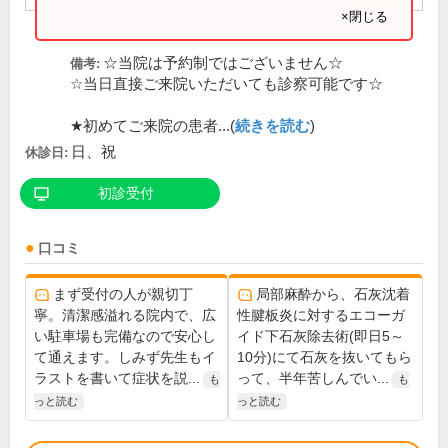
×閉じる
☆当院は予約制ではございません☆
備考:
☆当日直接ご来院いただいても診察可能です☆
★初めてご来院の患者...(
続きを読む
)
日、祝
休診日:
初診受付
口コミ
まず受付の人が親切丁
局部麻酔から、石灰沈着
寧。清潔感溢れる院内で、広
性腱板炎に対するエコーガ
い駐車場も完備なので安心し
イド下石灰除去術(即日5～
て通えます。しみず先生もイ
10分)にて石灰を抜いてもら
ラストを書いて症状を説...
って、半年苦しんでい...
も
も
っと読む
っと読む