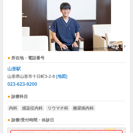
所在地・電話番号
山形駅
山形県山形市十日町3-2-8
[地図]
023-623-9200
診療科目
内科
感染症内科
リウマチ科
糖尿病内科
診療/受付時間・休診日
診療時間
月
火
水
木
金
土
日
祝