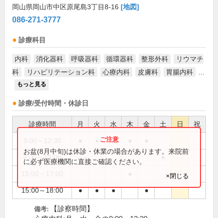
岡山県岡山市中区原尾島3丁目8-16
[地図]
086-271-3777
診療科目
内科
消化器科
呼吸器科
循環器科
整形外科
リウマチ
科
リハビリテーション科
心療内科
皮膚科
胃腸内科
...
もっと見る
診療/受付時間・休診日
診療時間
月
火
水
木
金
土
日
祝
9:00～12:30
●
●
●
●
●
お盆(8月中旬)は休診・休業の場合があります。来院前
9:00～13:00
●
に必ず医療機関に直接ご確認ください。
15:00～17:00
●
×閉じる
15:00～18:00
●
●
●
●
【診察時間】
備考: