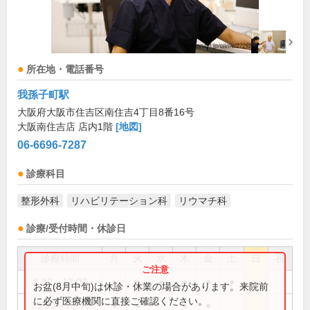
所在地・電話番号
我孫子町駅
大阪府大阪市住吉区南住吉4丁目8番16号
大阪南住吉店 店内1階
[地図]
06-6696-7287
診療科目
整形外科
リハビリテーション科
リウマチ科
診療/受付時間・休診日
診療時間
月
火
水
木
金
土
日
祝
8:30～12:00
●
●
●
●
●
●
お盆(8月中旬)は休診・休業の場合があります。来院前
に必ず医療機関に直接ご確認ください。
15:30～18:30
●
●
●
●