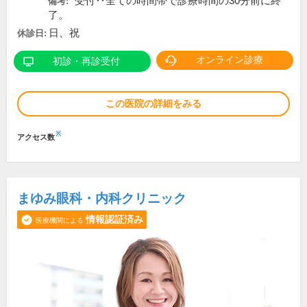
*受付‥全ての時間帯で診療時間の30分前に終
備考:
了。
日、祝
休診日:
オンライン診療
初診・再診受付
この医院の詳細をみる
※
アクセス数
まゆみ眼科・内科クリニック
情報認証済み
医療機関による