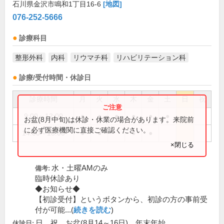
石川県金沢市鳴和1丁目16-6
[地図]
076-252-5666
診療科目
整形外科
内科
リウマチ科
リハビリテーション科
診療/受付時間・休診日
診療時間
月
火
水
木
金
土
日
祝
9:00～12:00
●
●
●
●
●
●
お盆(8月中旬)は休診・休業の場合があります。来院前
に必ず医療機関に直接ご確認ください。
14:00～18:00
●
●
●
●
×閉じる
水・土曜AMのみ
備考:
臨時休診あり
◆お知らせ◆
【初診受付】というボタンから、初診の方の事前受
付が可能...(
続きを読む
)
日、祝、お盆(8月14～16日)、年末年始
休診日: