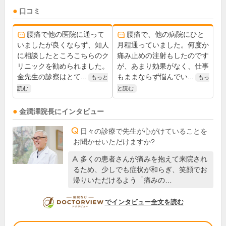
口コミ
腰痛で他の医院に通って
腰痛で、他の病院にひと
いましたが良くならず、知人
月程通っていました。何度か
に相談したところこちらのク
痛み止めの注射もしたのです
リニックを勧められました。
が、あまり効果がなく、仕事
金先生の診察はとて...
もままならず悩んでい...
もっと
もっ
読む
と読む
金潤澤
院長
にインタビュー
日々の診療で先生が心がけていることを
お聞かせいただけますか?
多くの患者さんが痛みを抱えて来院され
るため、少しでも症状が和らぎ、笑顔でお
帰りいただけるよう「痛みの…
DOCTORVIEW
でインタビュー全文を読む