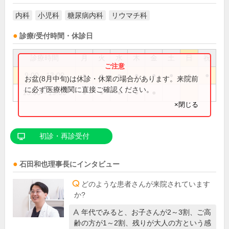
内科
小児科
糖尿病内科
リウマチ科
診療/受付時間・休診日
診療時間
月
火
水
木
金
土
日
祝
9:00～13:00
●
●
●
●
●
●
●
●
お盆(8月中旬)は休診・休業の場合があります。来院前
に必ず医療機関に直接ご確認ください。
15:00～19:00
●
●
●
●
●
×閉じる
初診・再診受付
石田和也
理事長
にインタビュー
どのような患者さんが来院されています
か?
年代でみると、お子さんが2～3割、ご高
齢の方が1～2割、残りが大人の方という感