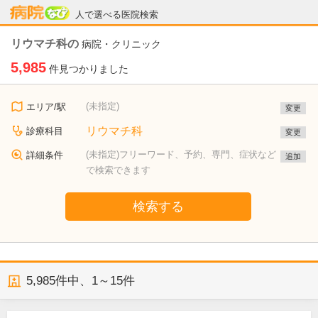
病院なび
人で選べる医院検索
リウマチ科の
病院・クリニック
5,985
件見つかりました
(未指定)
エリア/駅
変更
リウマチ科
診療科目
変更
(未指定)フリーワード、予約、専門、症状など
詳細条件
追加
で検索できます
検索する
5,985
件中、
1～15件