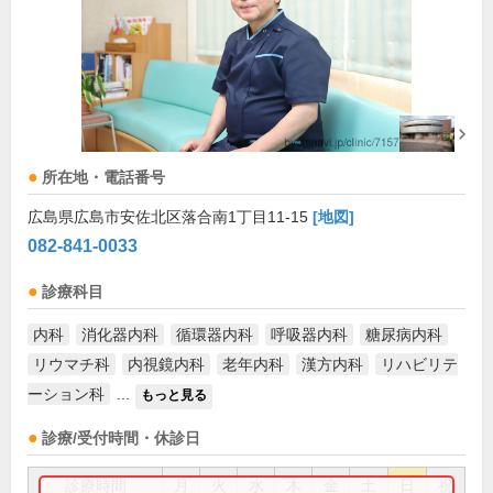
所在地・電話番号
広島県広島市安佐北区落合南1丁目11-15
[地図]
082-841-0033
診療科目
内科
消化器内科
循環器内科
呼吸器内科
糖尿病内科
リウマチ科
内視鏡内科
老年内科
漢方内科
リハビリテ
ーション科
...
もっと見る
診療/受付時間・休診日
診療時間
月
火
水
木
金
土
日
祝