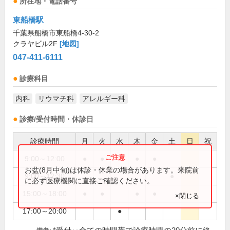
所在地・電話番号
東船橋駅
千葉県船橋市東船橋4-30-2
クラヤビル2F
[地図]
047-411-6111
診療科目
内科
リウマチ科
アレルギー科
診療/受付時間・休診日
診療時間
月
火
水
木
金
土
日
祝
9:00～12:00
●
●
●
●
お盆(8月中旬)は休診・休業の場合があります。来院前
9:00～12:30
●
に必ず医療機関に直接ご確認ください。
15:00～18:00
●
●
●
●
×閉じる
17:00～20:00
●