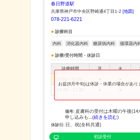
春日野道駅
兵庫県神戸市中央区野崎通4丁目1-2
[地図]
078-221-6221
診療科目
内科
消化器内科
糖尿病内科
循環器内
診療/受付時間・休診日
診療時間
月
火
9:00～12:00
●
●
お盆(8月中旬)は休診・休業の場合があ
14:00～17:30
●
●
皮膚科の受付は木曜の午後(14:
備考:
申し込みも...(
続きを読む
)
日、祝(全科共通)
休診日:
初診受付