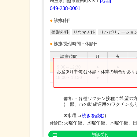
埼玉県川越市豊田町3-5-1
[地図]
049-238-0001
診療科目
整形外科
リウマチ科
リハビリテーショ
診療/受付時間・休診日
診療時間
月
火
9:00～12:30
●
●
お盆(8月中旬)は休診・休業の場合があ
15:00～18:30
●
・各種ワクチン接種ご希望の
備考:
(一部、市の助成適用のワクチンあり
※水曜...(
続きを読む
)
火曜午後、水曜午後、木曜午後、
休診日:
初診受付