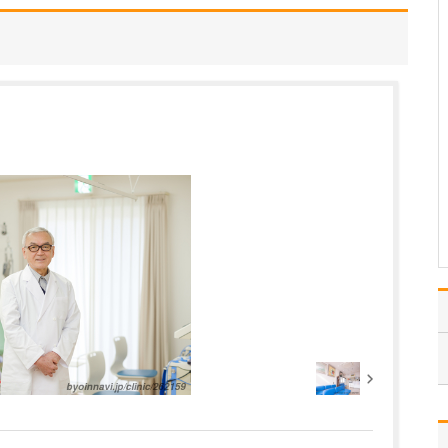
うな診療が受けられますか?
風邪やインフルエンザ、
生活習慣病といった身近
な疾患をはじめ、健康診
断やワクチン接種などの
予防医療まで、内科全般
を幅広く診療していま
す。さらに、私は消化器
病専門医・消化器内視鏡
専門医・肝臓専門医の資
格を…
>>記事全文を読む