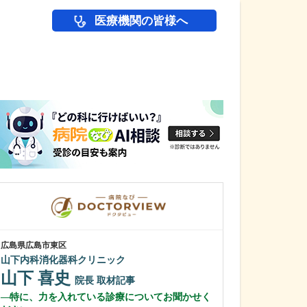
医療機関の皆様へ
医師(ドクター)の
広島県広島市東区
東京都多摩市
山下内科消化器科クリニック
吉沢クリニック
山下 喜史
吉澤 洋景
院長
取材記事
特に、力を入れている診療についてお聞かせく
日々の診療で心