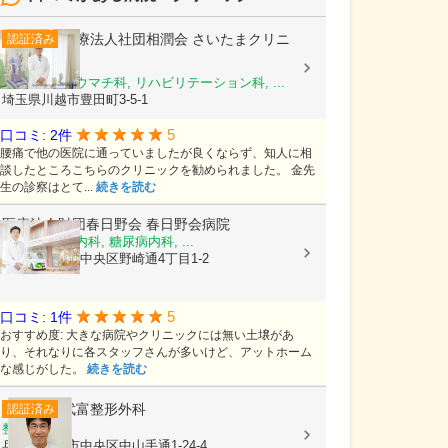
医療法人社団相潤会
さいたまクリニ
認証済み
ック
整形外科, リウマチ科, リハビリテーション科, ...
埼玉県川越市豊田町3-5-1
5
口コミ: 2件
腰痛で他の医院に通っていましたが良くならず、知人に相
談したところこちらのクリニックを勧められました。 金先
生の診察はとて...
続きを読む
医療法人財団春日野会
春日野会病院
内科, 消化器内科, 糖尿病内科, ...
兵庫県神戸市中央区野崎通4丁目1-2
5
口コミ: 1件
おすすめ度: 大きな病院やクリニックには無い土壌があ
り、それなりに各スタッフさんが多いけど、アットホーム
な感じがした。
続きを読む
武富整形外科
認証済み
整形外科
兵庫県神戸市中央区中山手通1-24-4