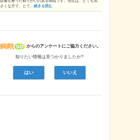
設備も整った頼りがいのある病院です。先生は、とても気
さくな方で、とて...
続きを読む
病院なび
からのアンケートにご協力ください。
知りたい情報は見つかりましたか?
はい
いいえ