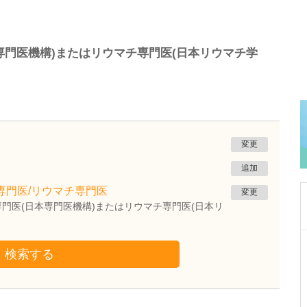
専門医機構)またはリウマチ専門医(日本リウマチ学
変更
追加
専門医/リウマチ専門医
変更
門医(日本専門医機構)またはリウマチ専門医(日本リ
神奈川県川崎市中原区
検索する
武蔵小杉あがわ内科・消化器クリニック
阿川 周平
院長
取材記事
貴院の特長を教えてください。具体的にどのよ