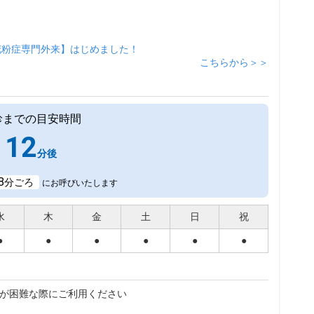
花粉症専門外来】はじめました！
こちらから＞＞
診までの目安時間
12
分後
8
分ごろ
にお呼びいたします
水
木
金
土
日
祝
●
●
●
●
●
●
が困難な際にご利用ください