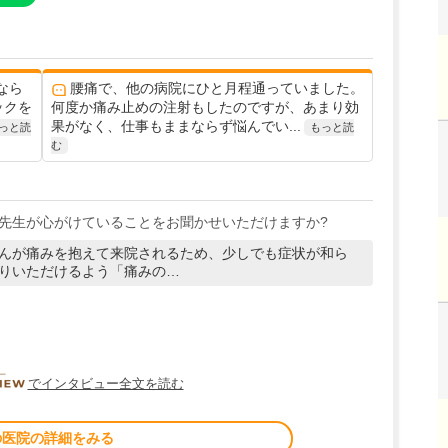
なら
腰痛で、他の病院にひと月程通っていました。
ックを
何度か痛み止めの注射もしたのですが、あまり効
果がなく、仕事もままならず悩んでい...
っと読
もっと読
む
先生が心がけていることをお聞かせいただけますか?
んが痛みを抱えて来院されるため、少しでも症状が和ら
りいただけるよう「痛みの…
DOCTORVIEW
でインタビュー全文を読む
の医院の詳細をみる