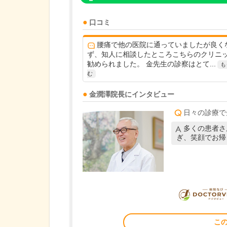
口コミ
腰痛で他の医院に通っていましたが良く
ず、知人に相談したところこちらのクリニ
勧められました。 金先生の診察はとて...
も
む
金潤澤
院長
にインタビュー
日々の診療で
多くの患者さ
ぎ、笑顔でお帰
こ