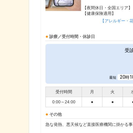
【夜間休日・全国エリア】
【健康保険適用】
【アレルギー・
診療／受付時間・休診日
受
20
1
時
最短
受付時間
月
火
0:00～24:00
●
●
その他
急な発熱、悪天候など直接医療機関に掛かる事