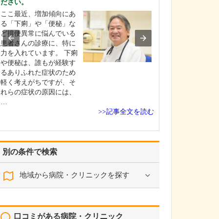
ださい。
い。
ここ最近、増加傾向にあ
「いかにして患
る「下痢」や「便秘」な
心を開いていた
ど排便異常に悩んでいる
者さんが伝えた
患者さんの診療に、特に
引き出すか」と
力を入れています。 下痢
に心を配ってい
や便秘は、誰もが経験す
じ病気の患者さん
るありふれた症状のため
いたとしても、
軽く考えがちですが、そ
状はそれぞれ異
れらの症状の原因には、
す。家庭環境や
…
ー…
>>記事全文を読む
別の条件で検索
地域から病院・クリニックを探す
口コミがある病院・クリニック