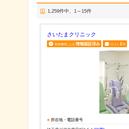
1,259
件中、
1～15件
さいたまクリニック
情報認証済み
2
医療機関による
口コミ
件
所在地・電話番号