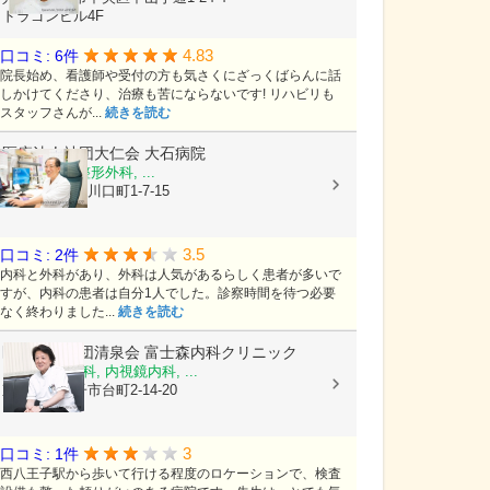
ドラゴンビル4F
4.83
口コミ: 6件
院長始め、看護師や受付の方も気さくにざっくばらんに話
しかけてくださり、治療も苦にならないです! リハビリも
スタッフさんが...
続きを読む
医療法人社団大仁会
大石病院
内科, 外科, 整形外科, ...
広島県福山市川口町1-7-15
3.5
口コミ: 2件
内科と外科があり、外科は人気があるらしく患者が多いで
すが、内科の患者は自分1人でした。診察時間を待つ必要
なく終わりました...
続きを読む
医療法人社団清泉会
富士森内科クリニック
内科, 消化器科, 内視鏡内科, ...
東京都八王子市台町2-14-20
3
口コミ: 1件
西八王子駅から歩いて行ける程度のロケーションで、検査