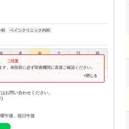
ン科
ペインクリニック内科
水
木
金
土
日
祝
●
●
●
●
●
●
ります。来院前に必ず医療機関に直接ご確認ください。
●
●
×閉じる
方はお問い合わせください。
)
日曜午後、祝日午後