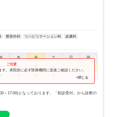
科
整形外科
リハビリテーション科
皮膚科
水
木
金
土
日
祝
●
●
●
●
ります。来院前に必ず医療機関に直接ご確認ください。
●
●
●
●
×閉じる
00～17:00)となっております。「初診受付」から診察の