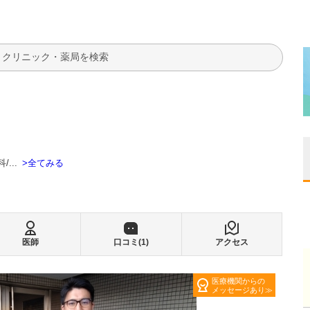
検索
全てみる
科
...
医師
口コミ(
1
)
アクセス
医療機関からの
メッセージあり