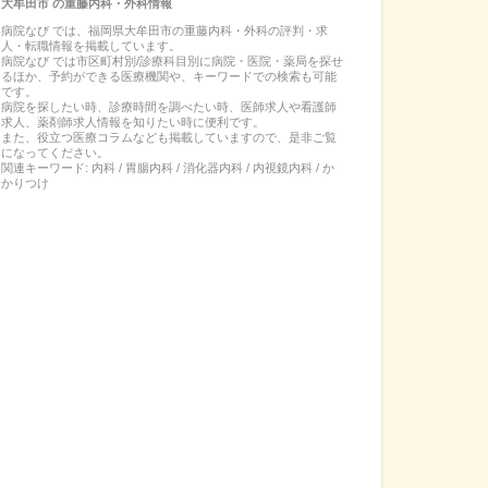
大牟田市
の
重藤内科・外科
情報
病院なび では、
福岡県
大牟田市
の
重藤内科・外科
の
評判・求
人・転職
情報を掲載しています。
病院なび では市区町村別/診療科目別に病院・医院・薬局を探せ
るほか、予約ができる医療機関や、キーワードでの検索も可能
です。
病院を探したい時、診療時間を調べたい時、医師求人や看護師
求人、薬剤師求人情報を知りたい時に便利です。
また、役立つ医療コラムなども掲載していますので、是非ご覧
になってください。
関連キーワード:
内科 / 胃腸内科 / 消化器内科 / 内視鏡内科 / か
かりつけ