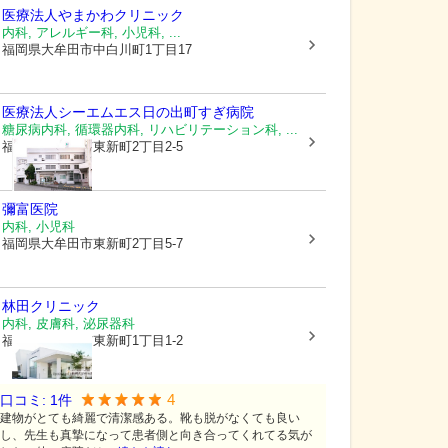
医療法人
やまかわクリニック
内科, アレルギー科, 小児科, ...
福岡県大牟田市
中白川町1丁目17
医療法人シーエムエス
日の出町すぎ病院
糖尿病内科, 循環器内科, リハビリテーション科, ...
福岡県大牟田市
東新町2丁目2-5
彌富医院
内科, 小児科
福岡県大牟田市
東新町2丁目5-7
林田クリニック
内科, 皮膚科, 泌尿器科
福岡県大牟田市
東新町1丁目1-2
4
口コミ:
1
件
建物がとても綺麗で清潔感ある。靴も脱がなくても良い
し、先生も真摯になって患者側と向き合ってくれてる気が