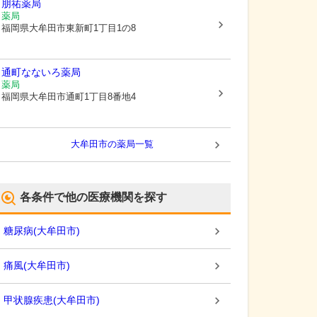
朋祐薬局
薬局
福岡県大牟田市
東新町1丁目1の8
通町なないろ薬局
薬局
福岡県大牟田市
通町1丁目8番地4
大牟田市
の薬局一覧
各条件で他の医療機関を探す
糖尿病
(
大牟田市
)
痛風
(
大牟田市
)
甲状腺疾患
(
大牟田市
)