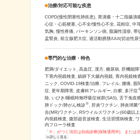
治療/対応可能な疾患
COPD(慢性閉塞性肺疾患)
胃潰瘍・十二指腸潰
心症・心筋梗塞
心不全/慢性心不全
花粉症
中
気胸
慢性疼痛
パーキンソン病
脂漏性湿疹
帯
盂腎炎
前立腺肥大症
過活動膀胱/UUI(切迫性尿
専門的な治療・特色
肥満/ダイエット
高血圧
漢方
糖尿病
肝機能障
下胃内視鏡検査
鎮静下大腸内視鏡
胃内視鏡検
ニック
COVID-19検査/治療
フレイル
腰痛
股
症
更年期障害
皮膚科アレルギー
白癬
多汗症
除
いびき/睡眠時無呼吸症候群(SAS)
舌下免疫
※
肺ドック/肺がん検診
肝炎ワクチン
肺炎球菌ワ
合(MR)ワクチン
RSウイルスワクチン(60歳以上
内視鏡検査, 腹部超音波検査, 生活習慣病検査, ワ
内フローラ検査
「※」がつく項目は自由診療(保険適用外)、または
詳しく見る