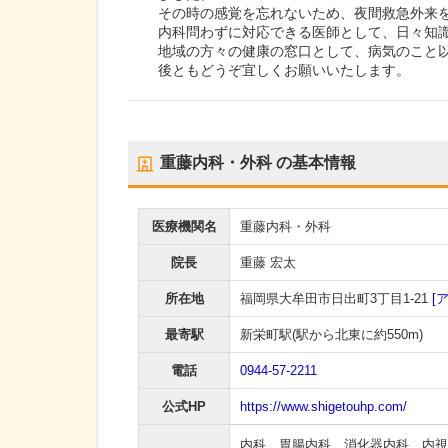
その時の感覚を忘れないため、夜間救急外来を
内科問わずに対応できる医師として、日々知
地域の方々の健康の窓口として、病気のこと
後ともどうぞ宜しくお願いいたします。
重藤内科・外科
の基本情報
医療機関名
重藤内科・外科
院長
重藤 宏太
所在地
福岡県大牟田市日出町3丁目1-21
[
最寄駅
新栄町駅
(駅から
北東に約550m
)
電話
0944-57-2211
公式HP
https://www.shigetouhp.com/
内科
、
胃腸内科
、
消化器内科
、
内視