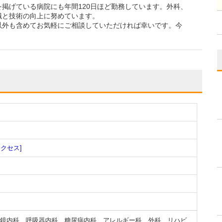
掲げている病院にも年間120日ほど勤務しています。外科、
識と技術の向上に努めています。
以外も含めてお気軽にご相談していただければ幸いです。今
アクセス]
鏡内科
、
呼吸器内科
、
糖尿病内科
、
アレルギー科
、
外科
、
リハビ