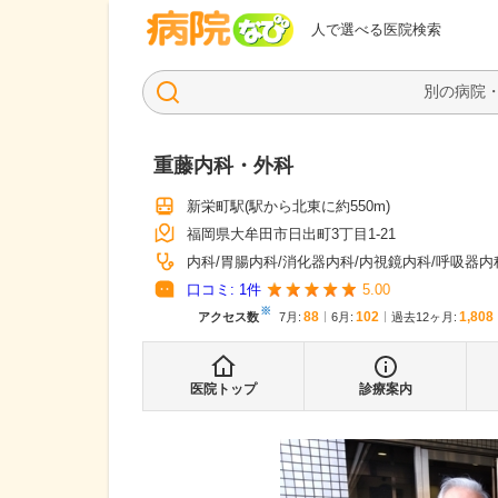
病院なび
人で選べる医院検索
重藤内科・外科
新栄町駅
(駅から
北東に約550m
)
福岡県大牟田市日出町3丁目1-21
内科
胃腸内科
消化器内科
内視鏡内科
呼吸器内
口コミ:
1
件
5.00
※
88
102
1,808
アクセス数
7月
:
6月
:
過去12ヶ月:
医院トップ
診療案内