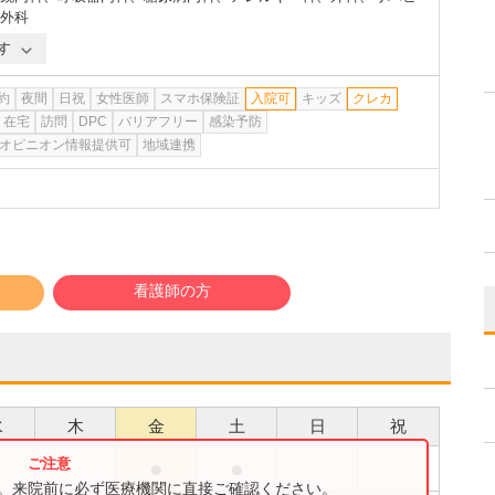
外科
す
約
夜間
日祝
女性医師
スマホ保険証
入院可
キッズ
クレカ
在宅
訪問
DPC
バリアフリー
感染予防
オピニオン情報提供可
地域連携
看護師の方
水
木
金
土
日
祝
●
●
●
す。来院前に必ず医療機関に直接ご確認ください。