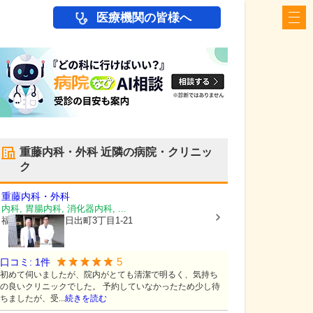
医療機関の皆様へ
重藤内科・外科
近隣の病院・クリニッ
ク
重藤内科・外科
内科, 胃腸内科, 消化器内科, ...
福岡県大牟田市
日出町3丁目1-21
5
口コミ:
1
件
初めて伺いましたが、院内がとても清潔で明るく、気持ち
の良いクリニックでした。 予約していなかったため少し待
ちましたが、受...
続きを読む