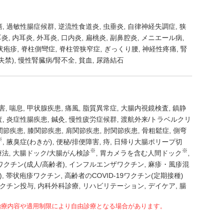
瘍
過敏性腸症候群
逆流性食道炎
虫垂炎
自律神経失調症
狭
耳炎
内耳炎
外耳炎
口内炎
扁桃炎
副鼻腔炎
メニエール病
状疱疹
脊柱側彎症
脊柱管狭窄症
ぎっくり腰
神経性疼痛
腎
失禁)
慢性腎臓病/腎不全
貧血
尿路結石
害
喘息
甲状腺疾患
痛風
脂質異常症
大腸内視鏡検査
鎮静
査
炎症性腸疾患
鍼灸
慢性疲労症候群
渡航外来/トラベルクリ
関節疾患
膝関節疾患
肩関節疾患
肘関節疾患
骨粗鬆症
側弯
※
腋臭症(わきが)
便秘/排便障害
痔
日帰り大腸ポリープ切
※
※
療法
大腸ドック/大腸がん検診
胃カメラを含む人間ドック
クチン(成人/高齢者)
インフルエンザワクチン
麻疹・風疹混
)
帯状疱疹ワクチン
高齢者のCOVID-19ワクチン(定期接種)
クチン投与, 内科外科診療, リハビリテーション, デイケア, 腸
治療内容や適用制限により自由診療となる場合があります。