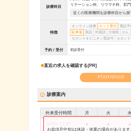
リテーション科
、
リウマチ科
、
肛門
診療科目
近くの医療機関を診療科目から探
オンライン診療
ネット受付
電話予
特徴
駐車場
英語
外国語
大病院
がん
セカンドオピニオン受診可
セカンド
予約 / 受付
初診受付
直近の求人を確認する
[PR]
PT/OT/STの方
診療案内
外来受付時間
月
火
●
●
9:00
〜
12:30
お盆(8月中旬)は休診・休業の場合がありま