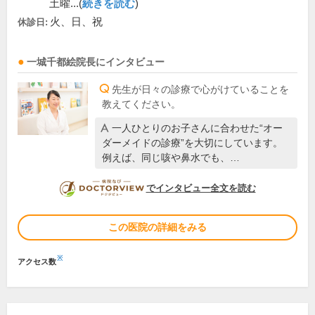
土曜...(
続きを読む
)
火、日、祝
休診日:
一城千都絵
院長
にインタビュー
先生が日々の診療で心がけていることを
教えてください。
一人ひとりのお子さんに合わせた“オー
ダーメイドの診療”を大切にしています。
例えば、同じ咳や鼻水でも、…
DOCTORVIEW
でインタビュー全文を読む
この医院の詳細をみる
※
アクセス数