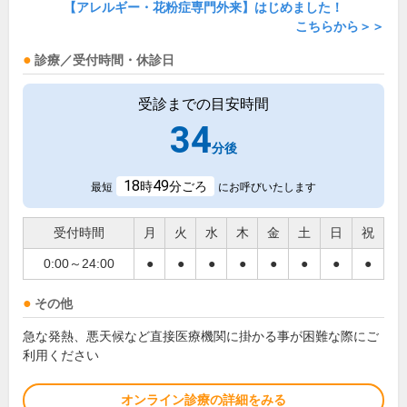
【アレルギー・花粉症専門外来】はじめました！
こちらから＞＞
診療／受付時間・休診日
受診までの目安時間
34
分後
18
49
時
分ごろ
最短
にお呼びいたします
受付時間
月
火
水
木
金
土
日
祝
0:00～24:00
●
●
●
●
●
●
●
●
その他
急な発熱、悪天候など直接医療機関に掛かる事が困難な際にご
利用ください
オンライン診療の詳細をみる