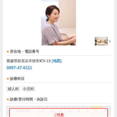
所在地・電話番号
愛媛県新居浜市徳常町9-19
[地図]
0897-47-6111
診療科目
婦人科
小児科
診療/受付時間・休診日
診療時間
月
火
水
木
金
土
日
祝