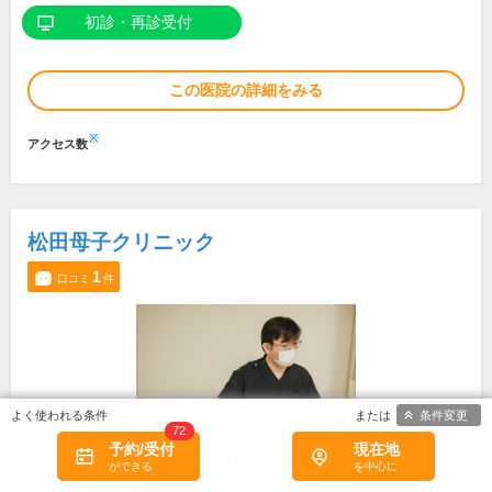
初診・再診受付
この医院の詳細をみる
※
アクセス数
松田母子クリニック
1
口コミ
件
条件変更
72
予約/受付
現在地