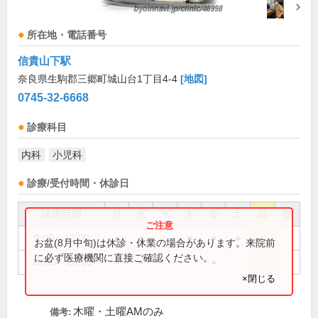
所在地・電話番号
信貴山下駅
奈良県生駒郡三郷町城山台1丁目4-4
[地図]
0745-32-6668
診療科目
内科
小児科
診療/受付時間・休診日
診療時間
月
火
水
木
金
土
日
祝
9:00～12:00
●
●
●
●
●
お盆(8月中旬)は休診・休業の場合があります。来院前
に必ず医療機関に直接ご確認ください。
18:00～20:00
●
●
●
×閉じる
木曜・土曜AMのみ
備考: