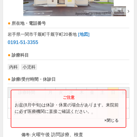
所在地・電話番号
岩手県一関市千厩町千厩字町20番地
[地図]
0191-51-3355
診療科目
内科
小児科
診療/受付時間・休診日
診療時間
月
火
水
木
金
土
日
祝
9:00～12:00
●
●
●
●
●
お盆(8月中旬)は休診・休業の場合があります。来院前
に必ず医療機関に直接ご確認ください。
14:00～18:00
●
●
●
●
●
×閉じる
火曜午後 訪問診療、検査
備考: