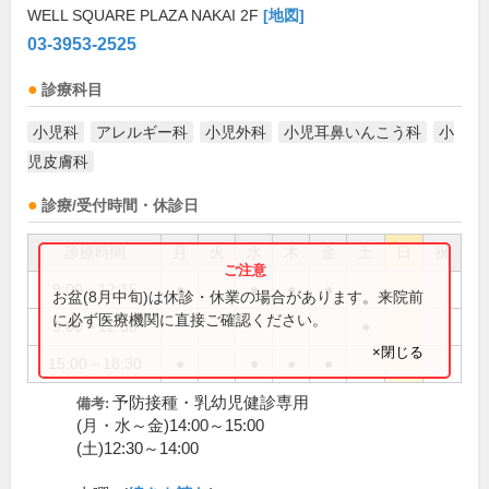
WELL SQUARE PLAZA NAKAI 2F
[地図]
03-3953-2525
診療科目
小児科
アレルギー科
小児外科
小児耳鼻いんこう科
小
児皮膚科
診療/受付時間・休診日
診療時間
月
火
水
木
金
土
日
祝
9:00～12:15
●
●
●
●
お盆(8月中旬)は休診・休業の場合があります。来院前
に必ず医療機関に直接ご確認ください。
9:00～12:30
●
×閉じる
15:00～18:30
●
●
●
●
予防接種・乳幼児健診専用
備考:
(月・水～金)14:00～15:00
(土)12:30～14:00