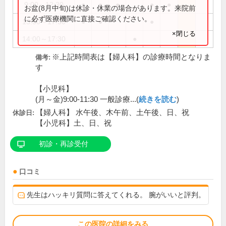
9:00～12:30
●
●
●
●
●
お盆(8月中旬)は休診・休業の場合があります。来院前
に必ず医療機関に直接ご確認ください。
13:30～17:30
●
●
●
×閉じる
14:00～17:30
●
※上記時間表は【婦人科】の診療時間となりま
備考:
す
【小児科】
(月～金)9:00-11:30 一般診療...(
続きを読む
)
【婦人科】 水午後、木午前、土午後、日、祝
休診日:
【小児科】土、日、祝
初診・再診受付
口コミ
先生はハッキリ質問に答えてくれる。 腕がいいと評判。
この医院の詳細をみる