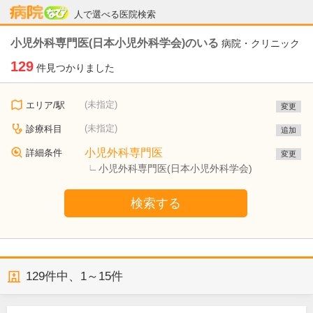
病院なび
人で選べる医院検索
小児外科専門医(日本小児外科学会)のいる
病院・クリニック
129
件見つかりました
(未指定)
エリア/駅
変更
(未指定)
診療科目
追加
小児外科専門医
詳細条件
変更
小児外科専門医(日本小児外科学会)
検索する
129
件中、
1～15件