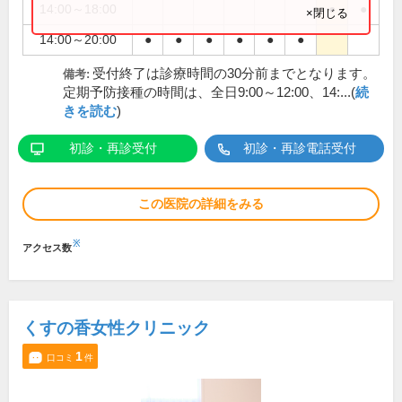
14:00～18:00
●
●
×閉じる
14:00～20:00
●
●
●
●
●
●
受付終了は診療時間の30分前までとなります。
備考:
定期予防接種の時間は、全日9:00～12:00、14:...(
続
きを読む
)
初診・再診受付
初診・再診電話受付
この医院の詳細をみる
※
アクセス数
くすの香女性クリニック
1
口コミ
件