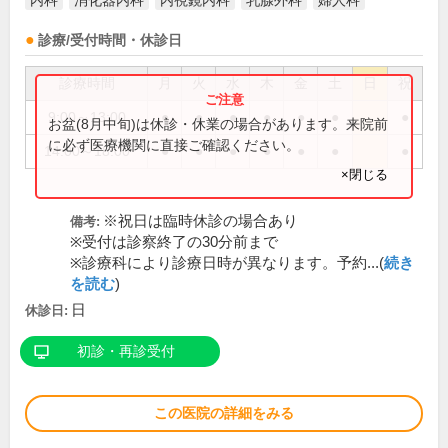
内科
消化器内科
内視鏡内科
乳腺外科
婦人科
診療/受付時間・休診日
診療時間
月
火
水
木
金
土
日
祝
9:00～13:00
●
●
●
●
●
●
●
お盆(8月中旬)は休診・休業の場合があります。来院前
に必ず医療機関に直接ご確認ください。
14:00～18:00
●
●
●
●
●
●
●
×閉じる
※祝日は臨時休診の場合あり
備考:
※受付は診察終了の30分前まで
※診療科により診療日時が異なります。予約...(
続き
を読む
)
日
休診日:
初診・再診受付
この医院の詳細をみる