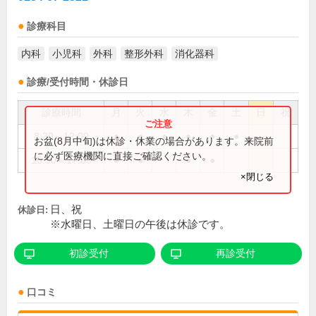
診療科目
内科
小児科
外科
整形外科
消化器科
診療/受付時間・休診日
診療時間
月
火
水
木
金
土
日
祝
8:30～12:00
●
●
●
●
●
●
お盆(8月中旬)は休診・休業の場合があります。来院前
に必ず医療機関に直接ご確認ください。
15:30～17:00
●
●
●
●
×閉じる
日、祝
休診日:
※水曜日、土曜日の午後は休診です。
初診受付
再診受付
口コミ