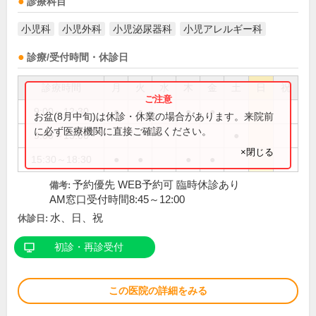
診療科目
小児科
小児外科
小児泌尿器科
小児アレルギー科
診療/受付時間・休診日
診療時間
月
火
水
木
金
土
日
祝
9:00～12:30
●
●
●
●
お盆(8月中旬)は休診・休業の場合があります。来院前
に必ず医療機関に直接ご確認ください。
9:00～13:00
●
×閉じる
15:30～18:30
●
●
●
●
予約優先 WEB予約可 臨時休診あり
備考:
AM窓口受付時間8:45～12:00
水、日、祝
休診日:
初診・再診受付
この医院の詳細をみる