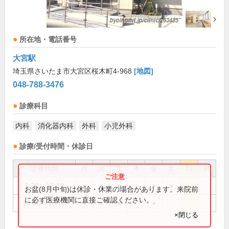
所在地・電話番号
大宮駅
埼玉県さいたま市大宮区桜木町4-968
[地図]
048-788-3476
診療科目
内科
消化器内科
外科
小児外科
診療/受付時間・休診日
診療時間
月
火
水
木
金
土
日
祝
9:00～12:30
●
●
●
●
●
お盆(8月中旬)は休診・休業の場合があります。来院前
に必ず医療機関に直接ご確認ください。
14:30～18:00
●
●
●
●
×閉じる