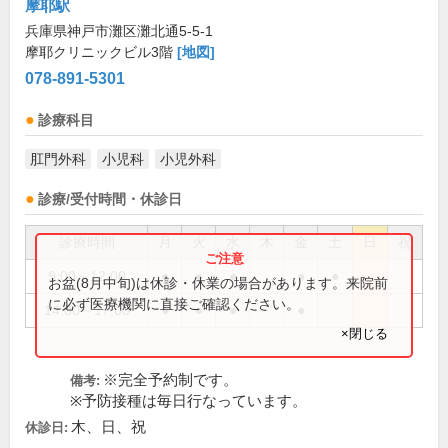
摩耶駅
兵庫県神戸市灘区灘北通5-5-1
摩耶クリニックビル3階
[地図]
078-891-5301
診療科目
肛門外科
小児科
小児外科
診療/受付時間・休診日
診療時間
月
火
水
木
金
土
日
祝
9:00～12:00
●
●
●
●
●
お盆(8月中旬)は休診・休業の場合があります。来院前
に必ず医療機関に直接ご確認ください。
14:00～17:00
●
●
●
●
×閉じる
※完全予約制です。
備考:
※予防接種は毎日行なっています。
木、日、祝
休診日: