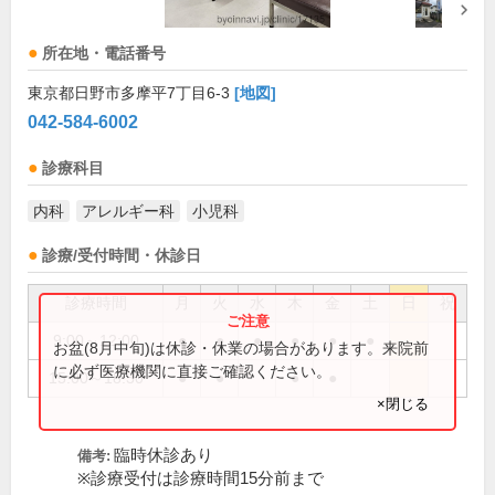
所在地・電話番号
東京都日野市多摩平7丁目6-3
[地図]
042-584-6002
診療科目
内科
アレルギー科
小児科
診療/受付時間・休診日
診療時間
月
火
水
木
金
土
日
祝
9:00～12:00
●
●
●
●
●
●
お盆(8月中旬)は休診・休業の場合があります。来院前
に必ず医療機関に直接ご確認ください。
15:00～18:30
●
●
●
●
×閉じる
臨時休診あり
備考:
※診療受付は診療時間15分前まで