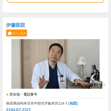
伊藤医院
1
口コミ
件
所在地・電話番号
秋田県由利本荘市中田代字板井沢114-7
[地図]
0184-67-2321