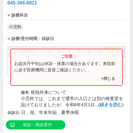
045-366-6821
診療科目
小児科
診療/受付時間・休診日
診療時間
月
火
水
木
金
土
日
祝
9:15～12:00
●
●
●
●
●
お盆(8月中旬)は休診・休業の場合があります。来院前
に必ず医療機関に直接ご確認ください。
15:00～18:00
●
●
●
●
●
×閉じる
発熱外来について
備考:
小児科では、これまで通常の入口とは別の検査室を
設けておりましたが、令和6年4月1日...(
続きを読む
)
日、祝、年末年始、夏季休暇
休診日:
初診・再診受付