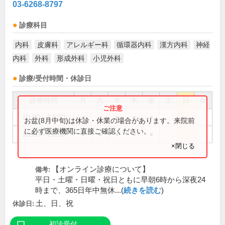
03-6268-8797
診療科目
内科
皮膚科
アレルギー科
循環器内科
漢方内科
神経
内科
外科
形成外科
小児外科
診療/受付時間・休診日
診療時間
月
火
水
木
金
土
日
祝
10:00～14:00
●
●
●
●
●
お盆(8月中旬)は休診・休業の場合があります。来院前
に必ず医療機関に直接ご確認ください。
16:00～20:00
●
●
●
●
●
×閉じる
【オンライン診療について】
備考:
平日・土曜・日曜・祝日ともに早朝6時から深夜24
時まで、365日年中無休...(
続きを読む
)
土、日、祝
休診日:
初診受付