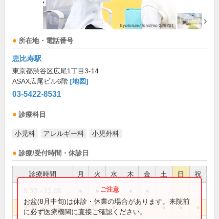
所在地・電話番号
恵比寿駅
東京都渋谷区広尾1丁目3-14
ASAX広尾ビル6階
[地図]
03-5422-8531
診療科目
小児科
アレルギー科
小児外科
診療/受付時間・休診日
診療時間
月
火
水
木
金
土
日
祝
8:30～13:00
●
●
●
●
お盆(8月中旬)は休診・休業の場合があります。来院前
9:00～13:00
●
●
●
●
に必ず医療機関に直接ご確認ください。