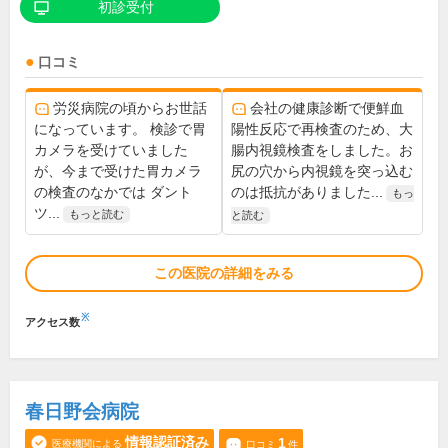
初診受付
口コミ
労災病院の頃からお世話
会社の健康診断で便鮮血
になっています。 検診で胃
陽性反応で再検査のため、大
カメラを受けていました
腸内視鏡検査をしました。お
が、今まで受けた胃カメラ
尻の穴から内視鏡を突っ込む
の検査のなかでは ダント
のは抵抗がありました...
もっ
ツ...
もっと読む
と読む
この医院の詳細をみる
※
アクセス数
春日野会病院
情報認証済み
1
医療機関による
口コミ
件