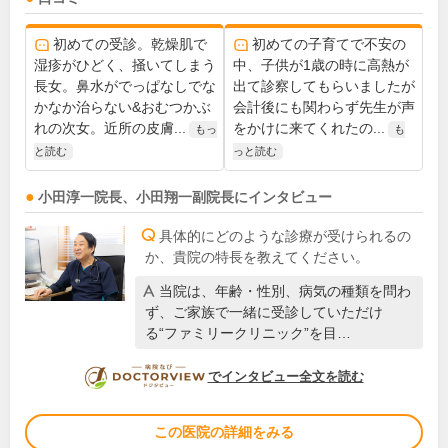
初めての受診。乾燥肌で
初めての子育てで不安の
湿疹がひどく、掻いてしまう
中、子供が1歳の時に高熱が
長女。鼻水がでっぱなしでな
出て診察してもらいましたが
かなか治らない&おむつかぶ
会計後にも関わらず先生が声
れの次女。近所の皮膚...
をかけに来てくれたの...
もっ
も
と読む
っと読む
小田淳一
院長
、
小田翔一
副院長
にインタビュー
具体的にどのような診療が受けられるの
か、貴院の特長を教えてください。
当院は、年齢・性別、病気の種類を問わ
ず、ご家族で一緒に受診していただけ
る“ファミリークリニック”を目…
DOCTORVIEW
でインタビュー全文を読む
この医院の詳細をみる