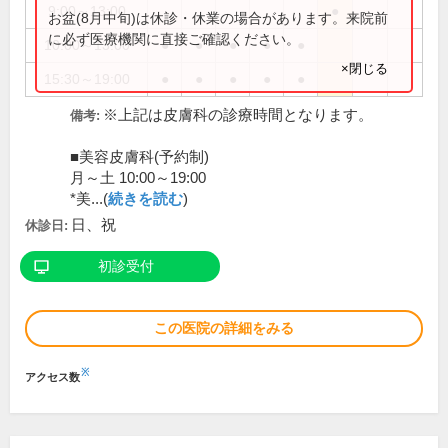
9:00～13:00
●
お盆(8月中旬)は休診・休業の場合があります。来院前
に必ず医療機関に直接ご確認ください。
10:00～13:00
●
●
●
●
●
×閉じる
15:30～19:00
●
●
●
●
●
※上記は皮膚科の診療時間となります。
備考:
■美容皮膚科(予約制)
月～土 10:00～19:00
*美...(
続きを読む
)
日、祝
休診日:
初診受付
この医院の詳細をみる
※
アクセス数