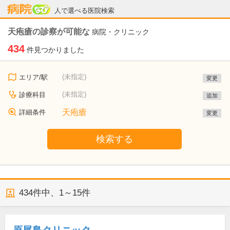
病院なび
人で選べる医院検索
天疱瘡の診察が可能な
病院・クリニック
434
件見つかりました
(未指定)
エリア/駅
変更
(未指定)
診療科目
追加
天疱瘡
詳細条件
変更
検索する
434
件中、
1～15件