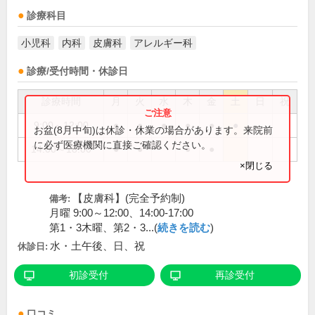
診療科目
小児科
内科
皮膚科
アレルギー科
診療/受付時間・休診日
診療時間
月
火
水
木
金
土
日
祝
9:00～12:00
●
●
●
●
●
●
お盆(8月中旬)は休診・休業の場合があります。来院前
に必ず医療機関に直接ご確認ください。
14:00～18:00
●
●
●
●
×閉じる
【皮膚科】(完全予約制)
備考:
月曜 9:00～12:00、14:00-17:00
第1・3木曜、第2・3...(
続きを読む
)
水・土午後、日、祝
休診日:
初診受付
再診受付
口コミ