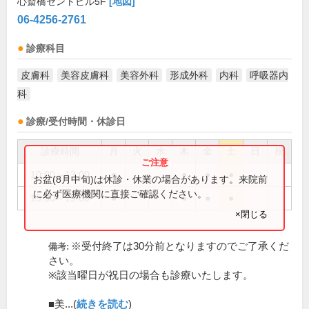
心斎橋セントビル5F
[地図]
06-4256-2761
診療科目
皮膚科
美容皮膚科
美容外科
形成外科
内科
呼吸器内
科
診療/受付時間・休診日
診療時間
月
火
水
木
金
土
日
祝
10:00～13:00
●
●
●
●
お盆(8月中旬)は休診・休業の場合があります。来院前
に必ず医療機関に直接ご確認ください。
15:30～19:00
●
●
●
●
×閉じる
※受付終了は30分前となりますのでご了承くだ
備考:
さい。
※該当曜日が祝日の場合も診療いたします。
■美...(
続きを読む
)