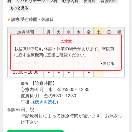
科
リハビリテーション科
心療内科
皮膚科
胃腸内科
...
もっと見る
診療/受付時間・休診日
診療時間
月
火
水
木
金
土
日
祝
9:00～12:30
●
●
●
●
●
お盆(8月中旬)は休診・休業の場合があります。来院前
9:00～13:00
●
に必ず医療機関に直接ご確認ください。
15:00～17:00
●
×閉じる
15:00～18:00
●
●
●
●
【診察時間】
備考:
心療内科:月、水、金の9:00～12:30
皮膚科:月～金の9:30～12:30
午後...(
続きを読む
)
日、祝
休診日:
※診療科目によって診療時間が違います。お気をつ
け下さい。