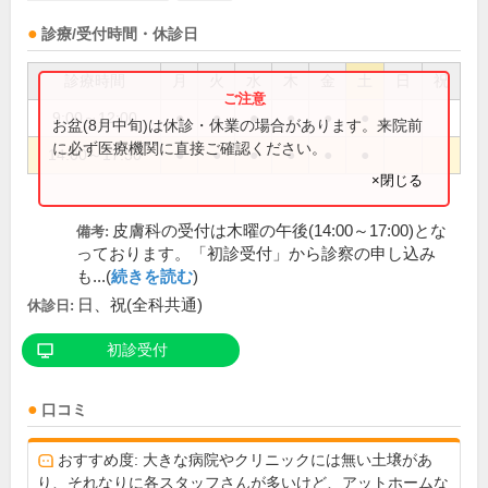
診療/受付時間・休診日
診療時間
月
火
水
木
金
土
日
祝
9:00～12:00
●
●
●
●
●
●
お盆(8月中旬)は休診・休業の場合があります。来院前
に必ず医療機関に直接ご確認ください。
14:00～17:30
●
●
●
●
●
●
×閉じる
皮膚科の受付は木曜の午後(14:00～17:00)とな
備考:
っております。「初診受付」から診察の申し込み
も...(
続きを読む
)
日、祝(全科共通)
休診日:
初診受付
口コミ
おすすめ度: 大きな病院やクリニックには無い土壌があ
り、それなりに各スタッフさんが多いけど、アットホームな