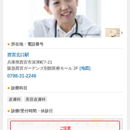
所在地・電話番号
西宮北口駅
兵庫県西宮市深津町7-21
阪急西宮ガーデンズ別館医療モール 2F
[地図]
0798-31-2246
診療科目
皮膚科
美容皮膚科
診療/受付時間・休診日
診療時間
月
火
水
木
金
土
日
祝