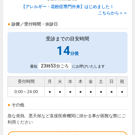
【アレルギー・花粉症専門外来】はじめました！
こちらから＞＞
診療／受付時間・休診日
受診までの目安時間
14
分後
23
53
時
分ごろ
最短
にお呼びいたします
受付時間
月
火
水
木
金
土
日
祝
0:00～24:00
●
●
●
●
●
●
●
●
その他
急な発熱、悪天候など直接医療機関に掛かる事が困難な際にご
利用ください