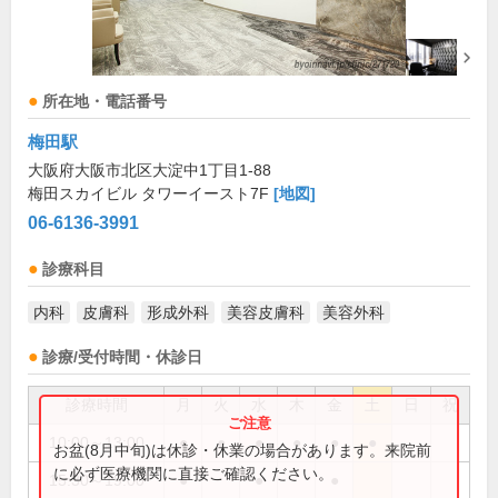
所在地・電話番号
梅田駅
大阪府大阪市北区大淀中1丁目1-88
梅田スカイビル タワーイースト7F
[地図]
06-6136-3991
診療科目
内科
皮膚科
形成外科
美容皮膚科
美容外科
診療/受付時間・休診日
診療時間
月
火
水
木
金
土
日
祝
10:00～13:00
●
●
●
●
●
●
お盆(8月中旬)は休診・休業の場合があります。来院前
に必ず医療機関に直接ご確認ください。
15:30～19:00
●
●
●