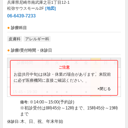
兵庫県尼崎市南武庫之荘1丁目12-1
松弥サウスモール2F
[地図]
06-6439-7233
診療科目
皮膚科
アレルギー科
診療/受付時間・休診日
診療時間
月
火
水
木
金
土
日
祝
8:45～12:15
●
●
●
●
●
お盆(8月中旬)は休診・休業の場合があります。来院前
に必ず医療機関に直接ご確認ください。
14:00～15:00
●
●
●
●
×閉じる
15:45～19:30
●
●
●
●
※14:00～15:00(予約診)
備考:
※初診受付は8時45分～12時まで、15時45分～19時
まで
木、日、祝、年末年始
休診日: