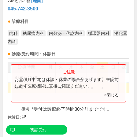
GMビル2階
[地図]
045-742-3500
診療科目
内科
糖尿病内科
内分泌・代謝内科
循環器内科
消化器
内科
診療/受付時間・休診日
診療時間
月
火
水
木
金
土
日
祝
9:00～12:00
●
●
●
●
●
●
●
お盆(8月中旬)は休診・休業の場合があります。来院前
に必ず医療機関に直接ご確認ください。
14:00～17:00
●
●
●
●
●
●
×閉じる
*受付は診療終了時間30分前までです。
備考:
祝
休診日:
初診受付