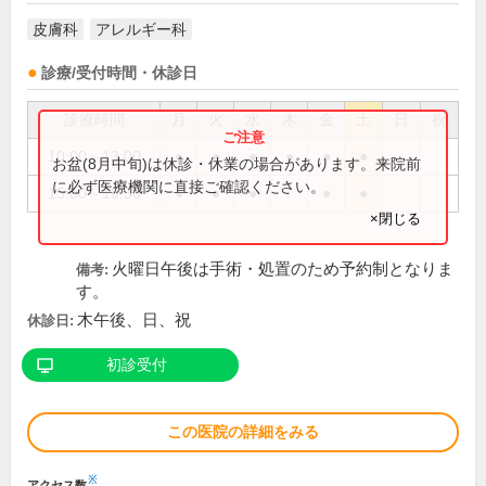
皮膚科
アレルギー科
診療/受付時間・休診日
診療時間
月
火
水
木
金
土
日
祝
10:00～13:00
●
●
●
●
●
●
お盆(8月中旬)は休診・休業の場合があります。来院前
に必ず医療機関に直接ご確認ください。
15:00～18:30
●
●
●
●
●
×閉じる
火曜日午後は手術・処置のため予約制となりま
備考:
す。
木午後、日、祝
休診日:
初診受付
この医院の詳細をみる
※
アクセス数