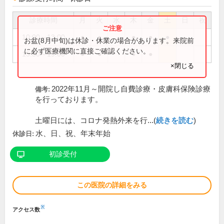
診療時間
月
火
水
木
金
土
日
祝
10:00～13:00
●
●
●
●
●
お盆(8月中旬)は休診・休業の場合があります。来院前
に必ず医療機関に直接ご確認ください。
15:30～19:00
●
●
●
●
×閉じる
2022年11月～開院し自費診療・皮膚科保険診療
備考:
を行っております。
土曜日には、コロナ発熱外来を行...(
続きを読む
)
水、日、祝、年末年始
休診日:
初診受付
この医院の詳細をみる
※
アクセス数