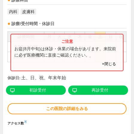
診療科目
内科
皮膚科
診療/受付時間・休診日
診療時間
月
火
水
木
金
土
日
祝
9:00～12:30
●
●
●
●
●
お盆(8月中旬)は休診・休業の場合があります。来院前
に必ず医療機関に直接ご確認ください。
14:30～18:00
●
●
●
●
●
×閉じる
土、日、祝、年末年始
休診日:
初診受付
再診受付
この医院の詳細をみる
※
アクセス数