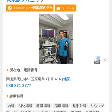
原尾島クリニック
情報認証済み
2
医療機関による
口コミ
件
所在地・電話番号
岡山県岡山市中区原尾島3丁目8-16
[地図]
086-271-3777
診療科目
内科
消化器科
呼吸器科
循環器科
整形外科
リウマチ