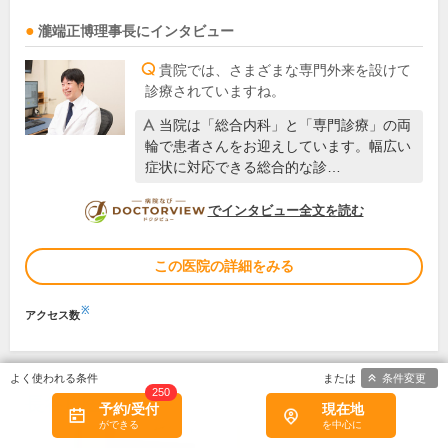
瀧端正博
理事長
にインタビュー
貴院では、さまざまな専門外来を設けて
診療されていますね。
当院は「総合内科」と「専門診療」の両
輪で患者さんをお迎えしています。幅広い
症状に対応できる総合的な診…
DOCTORVIEW
でインタビュー全文を読む
この医院の詳細をみる
※
アクセス数
条件変更
250
長谷川医院
予約/受付
現在地