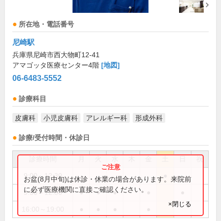
所在地・電話番号
尼崎駅
兵庫県尼崎市西大物町12-41
アマゴッタ医療センター4階
[地図]
06-6483-5552
診療科目
皮膚科
小児皮膚科
アレルギー科
形成外科
診療/受付時間・休診日
診療時間
月
火
水
木
金
土
日
祝
9:00～12:30
●
お盆(8月中旬)は休診・休業の場合があります。来院前
に必ず医療機関に直接ご確認ください。
9:30～12:30
●
●
●
●
●
×閉じる
16:00～19:00
●
●
●
●