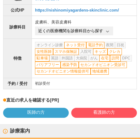
公式HP
https://nishinomiyagardens-skinclinic.com/
皮膚科
、
美容皮膚科
診療科目
近くの医療機関を診療科目から探す
オンライン診療
ネット受付
電話予約
夜間
日祝
女性医師
スマホ保険証
入院可
キッズ
クレカ
特徴
駐車場
英語
外国語
大病院
がん
在宅
訪問
DPC
バリアフリー
感染予防
セカンドオピニオン受診可
セカンドオピニオン情報提供可
地域連携
予約 / 受付
初診受付
直近の求人を確認する
[PR]
医師の方
看護師の方
診療案内