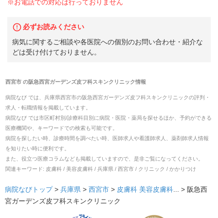
※お電話での対応は行っておりません
必ずお読みください
病気に関するご相談や各医院への個別のお問い合わせ・紹介な
どは受け付けておりません。
西宮市
の
阪急西宮ガーデンズ皮フ科スキンクリニック
情報
病院なび では、
兵庫県
西宮市
の
阪急西宮ガーデンズ皮フ科スキンクリニック
の
評判・
求人・転職
情報を掲載しています。
病院なび では市区町村別/診療科目別に病院・医院・薬局を探せるほか、予約ができる
医療機関や、キーワードでの検索も可能です。
病院を探したい時、診療時間を調べたい時、医師求人や看護師求人、薬剤師求人情報
を知りたい時に便利です。
また、役立つ医療コラムなども掲載していますので、是非ご覧になってください。
関連キーワード:
皮膚科 / 美容皮膚科 / 兵庫県 / 西宮市 / クリニック / かかりつけ
病院なびトップ
>
兵庫県
>
西宮市
>
皮膚科
美容皮膚科
... >
阪急西
宮ガーデンズ皮フ科スキンクリニック