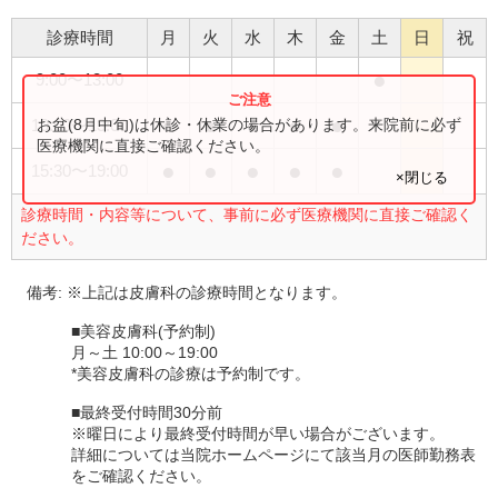
診療時間
月
火
水
木
金
土
日
祝
●
9:00
〜
13:00
●
●
●
●
●
お盆(8月中旬)は休診・休業の場合があります。来院前に必ず
10:00
〜
13:00
医療機関に直接ご確認ください。
●
●
●
●
●
15:30
〜
19:00
×閉じる
診療時間・内容等について、事前に必ず医療機関に直接ご確認く
ださい。
備考:
※上記は皮膚科の診療時間となります。
■美容皮膚科(予約制)
月～土 10:00～19:00
*美容皮膚科の診療は予約制です。
■最終受付時間30分前
※曜日により最終受付時間が早い場合がございます。
詳細については当院ホームページにて該当月の医師勤務表
をご確認ください。