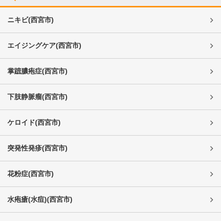
ニキビ
(
西宮市
)
エイジングケア
(
西宮市
)
掌蹠膿疱症
(
西宮市
)
下肢静脈瘤
(
西宮市
)
ケロイド
(
西宮市
)
突発性発疹
(
西宮市
)
花粉症
(
西宮市
)
水疱瘡(水痘)
(
西宮市
)