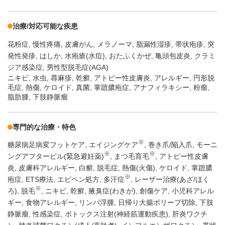
治療/対応可能な疾患
花粉症
慢性疼痛
皮膚がん
メラノーマ
脂漏性湿疹
帯状疱疹
突
発性発疹
はしか
水疱瘡(水痘)
おたふくかぜ
亀頭包皮炎
クラミ
ジア感染症
男性型脱毛症(AGA)
ニキビ, 水虫, 蕁麻疹, 乾癬, アトピー性皮膚炎, アレルギー, 円形脱
毛症, 熱傷, ケロイド, 真菌, 掌蹠膿疱症, アナフィラキシー, 粉瘤,
脂肪腫, 下肢静脈瘤
専門的な治療・特色
※
糖尿病足病変フットケア
エイジングケア
巻き爪/陥入爪
モーニ
※
※
ングアフターピル(緊急避妊薬)
まつ毛育毛
アトピー性皮膚
炎
皮膚科アレルギー
白癬
脱毛症
熱傷(火傷)
ケロイド
掌蹠膿
※
疱症
ETS療法
エピペン処方
多汗症
レーザー治療(あざ/ほく
※
ろ)
脱毛
ニキビ
乾癬
腋臭症(わきが)
創傷ケア
小児科アレル
ギー
食物アレルギー
リンパ浮腫
日帰り大腸ポリープ切除
下肢
静脈瘤
性感染症
ボトックス注射(神経筋運動疾患)
肝炎ワクチ