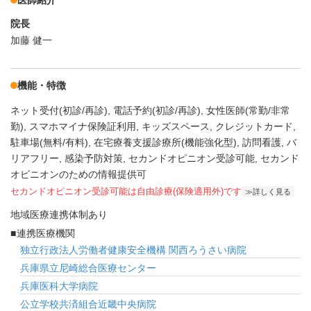
医師紹介
院長
加藤 健一
機能・特徴
ネット受付(初診/再診)
電話予約(初診/再診)
女性医師(常勤/非常
勤)
スマホマイナ保険証利用
キッズスペース
クレジットカード
駐車場(無料/有料)
在宅療養支援診療所(機能強化型)
訪問看護
バ
リアフリー
感染予防対策
セカンドオピニオン受診可能
セカンド
オピニオンのための情報提供可
セカンドオピニオン受診可能
は自由診療(保険適用外)です
詳しく見る
地域医療連携体制あり
連携医療機関
独立行政法人労働者健康安全機構 関西ろうさい病院
兵庫県立尼崎総合医療センター
兵庫医科大学病院
公立学校共済組合近畿中央病院