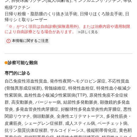
ン
肺炎球菌ワクチン(成人/高齢者)
インフルエンザワクチン
帯状
疱疹ワクチン
日帰り粉瘤・脂肪腫のくり抜き法手術, 日帰りほくろ除去手術, 日
帰りシミ取りレーザー
「※」がつく項目は自由診療(保険適用外)、または治療内容や適用制限
により自由診療となる場合があります。
詳しく見る
本情報に関するご注意
診察可能な難病
専門的に診る
自己免疫性溶血性貧血
発作性夜間ヘモグロビン尿症
不応性貧血
(骨髄異形成症候群)
骨髄線維症
特発性血栓症
特発性血小板減少
性紫斑病
血栓性血小板減少性紫斑病(TTP)
原発性免疫不全症候
群
高安動脈炎
バージャー病
結節性多発動脈炎
顕微鏡的多発血
管炎
多発血管炎性肉芽腫症
好酸球性多発血管炎性肉芽腫症
悪性
関節リウマチ
側頭動脈炎
全身性エリテマトーデス
多発性筋炎・
皮膚筋炎
シェーグレン症候群
成人スティル病
ベーチェット病
抗リン脂質抗体症候群
サルコイドーシス
後縦靭帯骨化症
黄色靭