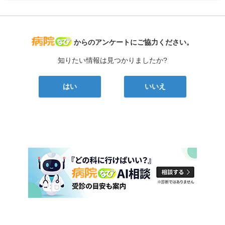
病院なび
からのアンケートにご協力ください。
知りたい情報は見つかりましたか?
はい
いいえ