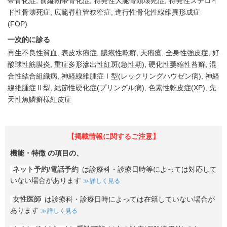
帯骨化症
前縦靭帯骨化症
特発性大腿骨頭壊死症
特発性ステロイ
ド性骨壊死症
広範脊柱管狭窄症
進行性骨化性線維異形成症
(FOP)
一次的に診る
再生不良性貧血
表皮水疱症
膿疱性乾癬
天疱瘡
全身性強皮症
好
酸球性筋膜炎
重症多形滲出性紅斑(急性期)
硬化性萎縮性苔癬
混
合性結合組織病
神経線維腫症Ⅰ型(レックリングハウゼン病)
神経
線維腫症Ⅱ型
結節性硬化症(プリングル病)
色素性乾皮症(XP)
先
天性魚鱗癬様紅皮症
【掲載情報に関するご注意】
機能・特徴
の項目の、
ネット予約/電話予約
は診療科・診療日時等によっては対応して
いない場合があります
詳しく見る
女性医師
は診療科・診療日時によっては在籍していない場合が
あります
詳しく見る