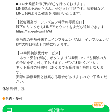
■コロナ発熱外来(予約制)を行っております。
LINE簡単予約からのみ、受け入れ可能です。診療日など、
LINE予約よりご確認をお願いいたします。
↓
【阪急西宮ガーデンズ皮フ科予約専用窓口】
以下のリンクからLINEアカウントを友だち追加できます。
https://lin.ee/lvwmHWd
※当院の発熱外来ではインフルエンザA型、インフルエンザ
B型の即日検査も同時に行えます。
【24時間初診受付サービス】
「ネット受付(初診)」ボタンより24時間いつでも初診の方
の予約を受け付けております。ぜひご利用ください。
ネット受付の時間枠はあくまでも受付頂く時間となりま
す。
実際の診察時間とは異なる場合がありますのでご了承くだ
さい。
休診日:
日、祝
予約・受付
明日◯
初診受付