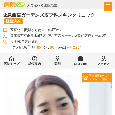
病院なび
人で選べる医院検索
阪急西宮ガーデンズ皮フ科スキンクリニック
認証済み
西宮北口駅
(駅から
南東に約470m
)
兵庫県西宮市深津町7-21 阪急西宮ガーデンズ別館医療モール 2F
皮膚科
美容皮膚科
※
85
103
2,207
アクセス数
7月
:
6月
:
過去12ヶ月:
医院トップ
診療案内
医師
口コミ(
0
)
アクセス
医療機関からの
メッセージあり