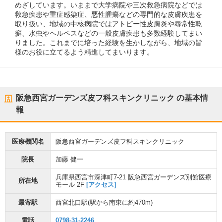
めざしています。いままで大学病院や三次救急病院などでは
救急疾患や重症感染症、悪性腫瘍などの専門的な皮膚疾患を
取り扱い、地域の中核病院ではアトピー性皮膚炎や尋常性乾
癬、水虫やヘルペスなどの一般皮膚疾患も多数経験してまい
りました。これまでに培った経験を生かしながら、地域の皆
様のお役に立てるよう精進してまいります。
阪急西宮ガーデンズ皮フ科スキンクリニック
の基本情
報
医療機関名
阪急西宮ガーデンズ皮フ科スキンクリニック
院長
加藤 健一
兵庫県西宮市深津町7-21 阪急西宮ガーデンズ別館医療
所在地
モール 2F
[アクセス]
最寄駅
西宮北口駅
(駅から
南東に約470m
)
電話
0798-31-2246