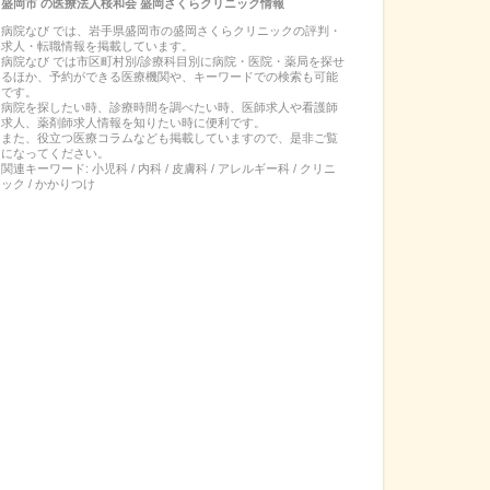
盛岡市
の
医療法人桜和会 盛岡さくらクリニック
情報
病院なび では、
岩手県
盛岡市
の
盛岡さくらクリニック
の
評判・
求人・転職
情報を掲載しています。
病院なび では市区町村別/診療科目別に病院・医院・薬局を探せ
るほか、予約ができる医療機関や、キーワードでの検索も可能
です。
病院を探したい時、診療時間を調べたい時、医師求人や看護師
求人、薬剤師求人情報を知りたい時に便利です。
また、役立つ医療コラムなども掲載していますので、是非ご覧
になってください。
関連キーワード:
小児科 / 内科 / 皮膚科 / アレルギー科 / クリニ
ック / かかりつけ