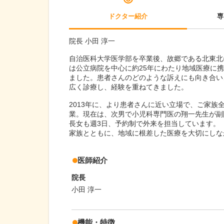
ドクター紹介
専
院長 小田 淳一
自治医科大学医学部を卒業後、故郷である北東北
は公立病院を中心に約25年にわたり地域医療に
ました。患者さんのどのような訴えにも向き合い
広く診療し、経験を重ねてきました。
2013年に、より患者さんに近い立場で、ご家
業。現在は、次男で小児科専門医の翔一先生が副
長女も週3日、予約制で外来を担当しています。
家族とともに、地域に根差した医療を大切にしな
医師紹介
院長
小田 淳一
機能・特徴