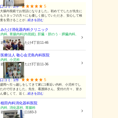
5
口コミ:
2
件
大腸内視鏡でお世話になりました。初めてでしたが先生に
もスタッフの方々にも優しく接していただき、安心して検
査を受けることが...
続きを読む
みたけ消化器内科クリニック
内科, 胃腸内科(内視鏡), 肝臓・胆のう・膵臓内科,
...
岩手県盛岡市
みたけ4丁目11-46
医療法人 敬心会
児島内科医院
内科, 小児科
岩手県盛岡市
みたけ3丁目11-36
5
口コミ:
1
件
盛岡へ引っ越しをしてきて家に1番近い内科、小児科でし
たので行きました。先生、看護師さん、受付の方々、皆さ
ん優しくて、近く...
続きを読む
植田内科消化器科医院
内科, 消化器科, 胃腸科
岩手県滝沢市
穴口183-3