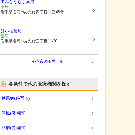
てんとうむし薬局
薬局
岩手県盛岡市
みたけ四丁目11番48号
けい福薬局
薬局
岩手県盛岡市
みたけ三丁目11-36
盛岡市
の薬局一覧
各条件で他の医療機関を探す
糖尿病
(
盛岡市
)
痛風
(
盛岡市
)
頭痛
(
盛岡市
)