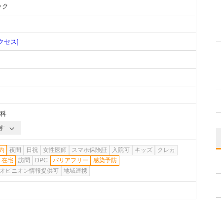
ック
クセス]
科
す
約
夜間
日祝
女性医師
スマホ保険証
入院可
キッズ
クレカ
在宅
訪問
DPC
バリアフリー
感染予防
オピニオン情報提供可
地域連携