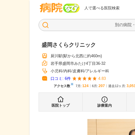
病院なび
人で選べる医院検索
盛岡さくらクリニック
厨川駅
(駅から
北西に約460m
)
岩手県盛岡市みたけ4丁目36-32
小児科
内科
皮膚科
アレルギー科
口コミ:
6
件
4.83
※
124
207
3,05
アクセス数
7月
:
6月
:
過去12ヶ月:
医院トップ
診療案内