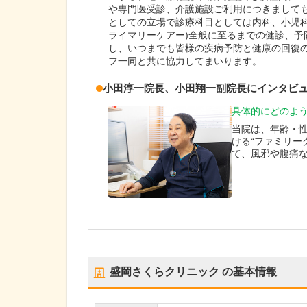
や専門医受診、介護施設ご利用につきまして
としての立場で診療科目としては内科、小児科
ライマリーケアー)全般に至るまでの健診、予
し、いつまでも皆様の疾病予防と健康の回復
フ一同と共に協力してまいります。
小田淳一
院長
、
小田翔一
副院長
にインタビ
具体的にどのよ
当院は、年齢・
ける“ファミリー
て、風邪や腹痛
盛岡さくらクリニック
の基本情報