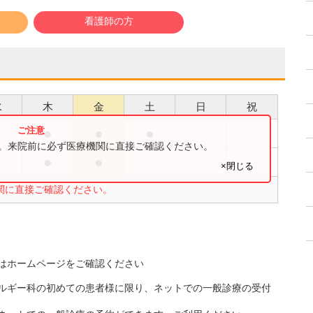
看護師の方
水
木
金
土
日
祝
●
●
●
●
す。来院前に必ず医療機関に直接ご確認ください。
●
●
×閉じる
関に直接ご確認ください。
はホームページをご確認ください
ルギー科の初めての患者様に限り、ネットでの一般診療の受付