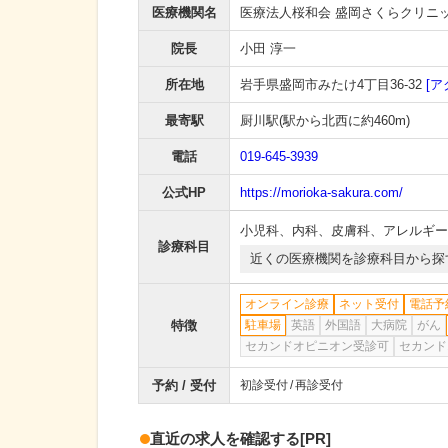
医療機関名
医療法人桜和会 盛岡さくらクリニ
院長
小田 淳一
所在地
岩手県盛岡市みたけ4丁目36-32
[ア
最寄駅
厨川駅
(駅から
北西に約460m
)
電話
019-645-3939
公式HP
https://morioka-sakura.com/
小児科
、
内科
、
皮膚科
、
アレルギー
診療科目
近くの医療機関を診療科目から探
オンライン診療
ネット受付
電話予
特徴
駐車場
英語
外国語
大病院
がん
セカンドオピニオン受診可
セカンド
予約 / 受付
初診受付
再診受付
直近の求人を確認する
[PR]