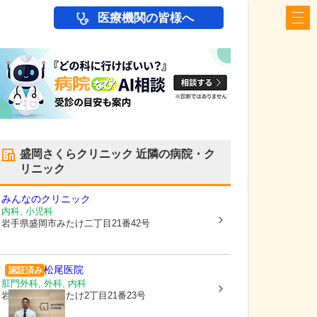
医療機関の皆様へ
盛岡さくらクリニック
近隣の病院・ク
リニック
みんなのクリニック
内科, 小児科
岩手県盛岡市
みたけ二丁目21番42号
松尾医院
認証済み
肛門外科, 外科, 内科
岩手県盛岡市
みたけ2丁目21番23号