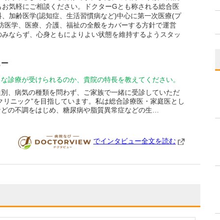
もお気軽にご相談ください。ドクターGとも称される総合医
、加齢医学(認知症、生活習慣病など)中心に第一次医療(プ
防医学、医療、介護、福祉の全般をカバーする方針で運営
のみならず、心身ともによりよい状態を維持するようスタッ
ュー
うな診療が受けられるのか、貴院の特長を教えてください。
性別、病気の種類を問わず、ご家族で一緒に受診していただ
クリニック”を目指しています。私は総合診療医・家庭医とし
などの不調をはじめ、糖尿病や脂質異常症などの生…
でインタビュー全文を読む
DOCTORVIEW