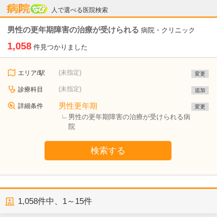
病院なび
人で選べる医院検索
男性の更年期障害の治療が受けられる
病院・クリニック
1,058
件見つかりました
(未指定)
エリア/駅
変更
(未指定)
診療科目
追加
男性更年期
詳細条件
変更
男性の更年期障害の治療が受けられる病
院
検索する
1,058
件中、
1～15件