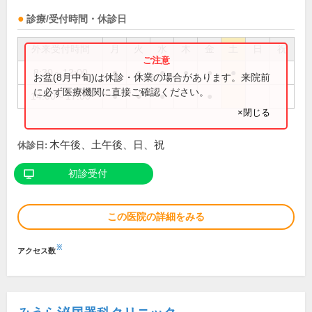
診療/受付時間・休診日
外来受付時間
月
火
水
木
金
土
日
祝
8:30～12:00
●
●
●
●
●
●
お盆(8月中旬)は休診・休業の場合があります。来院前
に必ず医療機関に直接ご確認ください。
14:00～17:00
●
●
●
●
×閉じる
木午後、土午後、日、祝
休診日:
初診受付
この医院の詳細をみる
※
アクセス数