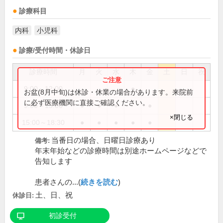
診療科目
内科
小児科
診療/受付時間・休診日
診療時間
月
火
水
木
金
土
日
祝
9:00～12:00
●
お盆(8月中旬)は休診・休業の場合があります。来院前
に必ず医療機関に直接ご確認ください。
9:00～13:00
●
●
●
●
×閉じる
15:00～18:30
●
●
●
●
●
当番日の場合、日曜日診療あり
備考:
年末年始などの診療時間は別途ホームページなどで
告知します
患者さんの...(
続きを読む
)
土、日、祝
休診日:
初診受付