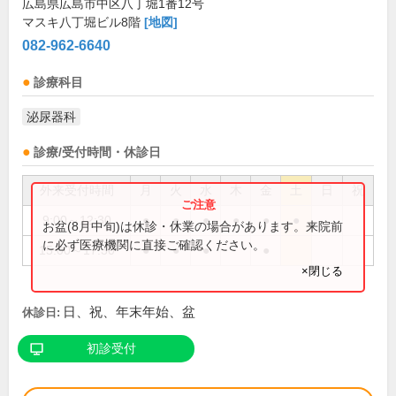
広島県広島市中区八丁堀1番12号
マスキ八丁堀ビル8階
[地図]
082-962-6640
診療科目
泌尿器科
診療/受付時間・休診日
外来受付時間
月
火
水
木
金
土
日
祝
9:00～12:30
●
●
●
●
●
●
お盆(8月中旬)は休診・休業の場合があります。来院前
に必ず医療機関に直接ご確認ください。
15:00～17:30
●
●
●
●
×閉じる
日、祝、年末年始、盆
休診日:
初診受付