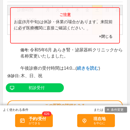
診療時間
月
火
水
木
金
土
日
祝
9:00～12:00
●
●
●
●
●
お盆(8月中旬)は休診・休業の場合があります。来院前
に必ず医療機関に直接ご確認ください。
15:00～18:00
●
●
●
●
×閉じる
令和5年6月 あらき腎・泌尿器科クリニックから
備考:
名称変更いたしました。
午後診療の受付時間は14:0...(
続きを読む
)
木、日、祝
休診日:
初診受付
この医院の詳細をみる
条件変更
626
予約/受付
現在地
※
アクセス数