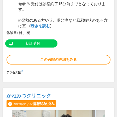
※受付は診察終了15分前までとなっておりま
備考:
す。
※発熱のある方や咳、咽頭痛など風邪症状のある方
は直...(
続きを読む
)
日、祝
休診日:
初診受付
この医院の詳細をみる
※
アクセス数
かねみつクリニック
情報認証済み
医療機関による