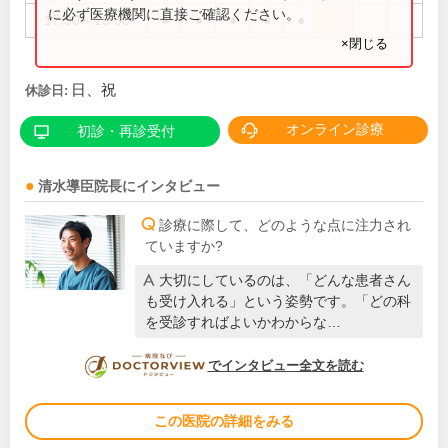
に必ず医療機関に直接ご確認ください。
17:30～19:30
●
●
●
●
●
×閉じる
日、祝
休診日:
オンライン診療
初診・再診受付
清水導臣
院長
にインタビュー
診療に際して、どのような点に注力され
ていますか?
大切にしているのは、「どんな患者さん
も受け入れる」という姿勢です。「どの科
を受診すればよいかわからな…
DOCTORVIEW
でインタビュー全文を読む
この医院の詳細をみる