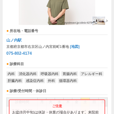
所在地・電話番号
山ノ内駅
京都府京都市右京区山ノ内宮前町1番地
[地図]
075-802-4174
診療科目
内科
消化器内科
呼吸器内科
胃腸内科
アレルギー科
肝臓内科
感染症内科
外科
循環器内科
診療/受付時間・休診日
診療時間
月
火
水
木
金
土
日
祝
9:00～12:00
●
●
●
●
●
お盆(8月中旬)は休診・休業の場合があります。来院前