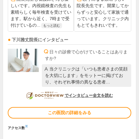
しいです。内視鏡検査の先生も
院長先生です。開業してか
素晴らしく毎年検査を受けてい
らずっと安心して家族で通
ます。駅から近く、7時まで受
っています。クリニック内
付けているの...
もとてもきれいです。
もっと読む
下川雅丈
院長
にインタビュー
日々の診療で心がけていることはありま
すか?
当クリニックは「いつも患者さまの笑顔
を大切にします」をモットーに掲げてお
り、それぞれ事情の異なる患者…
DOCTORVIEW
でインタビュー全文を読む
この医院の詳細をみる
※
アクセス数