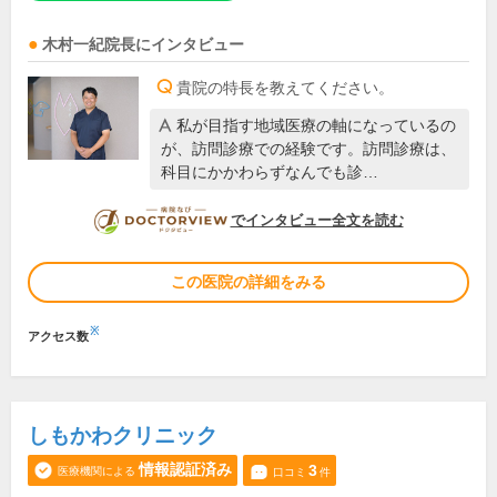
木村一紀
院長
にインタビュー
貴院の特長を教えてください。
私が目指す地域医療の軸になっているの
が、訪問診療での経験です。訪問診療は、
科目にかかわらずなんでも診…
DOCTORVIEW
でインタビュー全文を読む
この医院の詳細をみる
※
アクセス数
しもかわクリニック
情報認証済み
3
医療機関による
口コミ
件