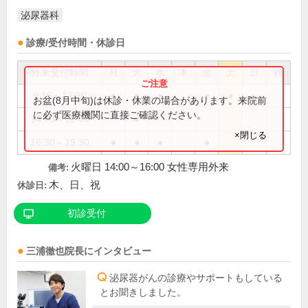
泌尿器科
診療/受付時間・休診日
外来受付時間
月
火
水
木
金
土
日
祝
9:15～12:30
●
●
●
●
●
お盆(8月中旬)は休診・休業の場合があります。来院前
に必ず医療機関に直接ご確認ください。
14:00～16:00
●
×閉じる
16:30～19:30
●
●
●
●
火曜日 14:00～16:00 女性専用外来
備考:
木、日、祝
休診日:
初診受付
三浦徹也
院長
にインタビュー
泌尿器がんの診療やサポートもしている
とお聞きしました。