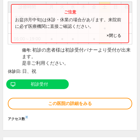
診療時間
月
火
水
木
金
土
日
祝
9:00～12:30
●
●
●
●
お盆(8月中旬)は休診・休業の場合があります。来院前
に必ず医療機関に直接ご確認ください。
9:00～13:00
●
×閉じる
16:00～19:00
●
●
●
●
初診の患者様は初診受付バナーより受付が出来
備考:
ます。
是非ご利用ください。
日、祝
休診日:
初診受付
この医院の詳細をみる
※
アクセス数