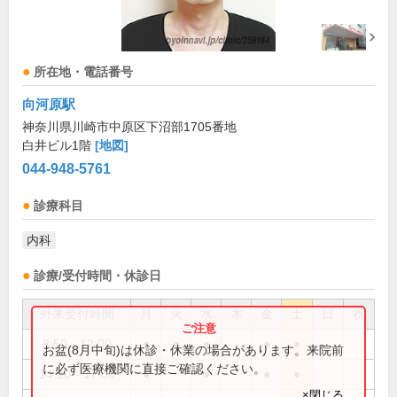
所在地・電話番号
向河原駅
神奈川県川崎市中原区下沼部1705番地
白井ビル1階
[地図]
044-948-5761
診療科目
内科
診療/受付時間・休診日
外来受付時間
月
火
水
木
金
土
日
祝
8:50～12:00
●
●
●
●
●
お盆(8月中旬)は休診・休業の場合があります。来院前
に必ず医療機関に直接ご確認ください。
14:20～17:00
●
●
●
●
×閉じる