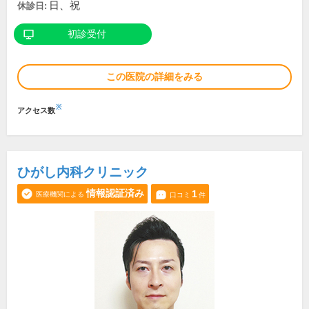
日、祝
休診日:
初診受付
この医院の詳細をみる
※
アクセス数
ひがし内科クリニック
情報認証済み
1
医療機関による
口コミ
件