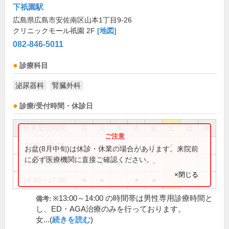
下祇園駅
広島県広島市安佐南区山本1丁目9-26
クリニックモール祇園 2F
[地図]
082-846-5011
診療科目
泌尿器科
腎臓外科
診療/受付時間・休診日
外来受付時間
月
火
水
木
金
土
日
祝
9:00～12:30
●
●
●
●
●
●
お盆(8月中旬)は休診・休業の場合があります。来院前
に必ず医療機関に直接ご確認ください。
13:00～14:00
●
●
●
●
●
×閉じる
14:30～17:30
●
●
●
●
※13:00～14:00 の時間帯は男性専用診療時間と
備考:
し、ED・AGA治療のみを行っております。
女...(
続きを読む
)