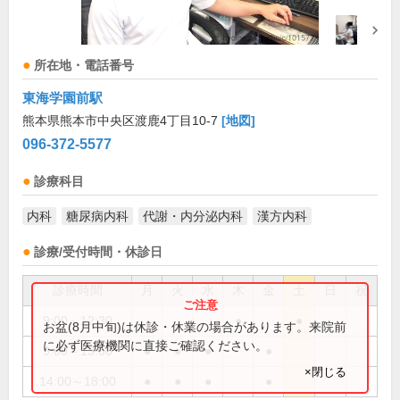
所在地・電話番号
東海学園前駅
熊本県熊本市中央区渡鹿4丁目10-7
[地図]
096-372-5577
診療科目
内科
糖尿病内科
代謝・内分泌内科
漢方内科
診療/受付時間・休診日
診療時間
月
火
水
木
金
土
日
祝
9:00～12:30
●
●
お盆(8月中旬)は休診・休業の場合があります。来院前
に必ず医療機関に直接ご確認ください。
9:00～13:00
●
●
●
●
×閉じる
14:00～18:00
●
●
●
●