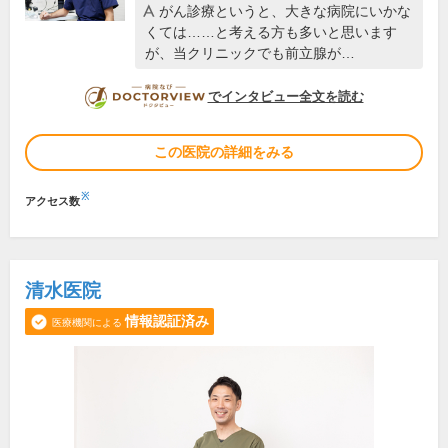
がん診療というと、大きな病院にいかな
くては……と考える方も多いと思います
が、当クリニックでも前立腺が…
DOCTORVIEW
でインタビュー全文を読む
この医院の詳細をみる
※
アクセス数
清水医院
情報認証済み
医療機関による