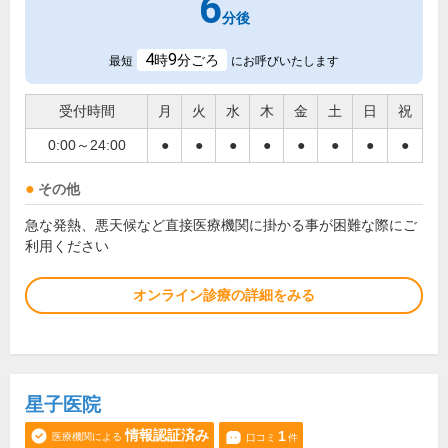
6
分後
4
9
時
分ごろ
最短
にお呼びいたします
受付時間
月
火
水
木
金
土
日
祝
0:00～24:00
●
●
●
●
●
●
●
●
その他
急な発熱、悪天候など直接医療機関に掛かる事が困難な際にご
利用ください
オンライン診療の詳細をみる
星子医院
情報認証済み
1
医療機関による
口コミ
件