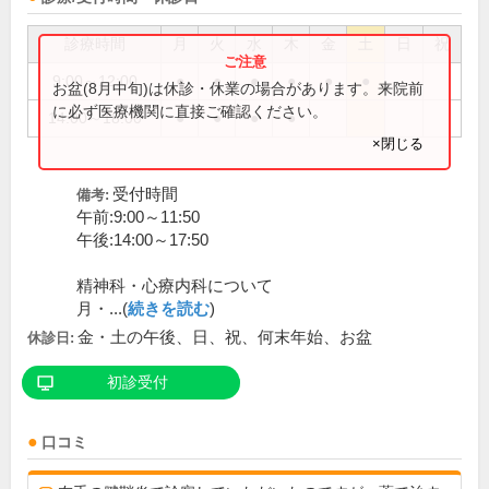
診療時間
月
火
水
木
金
土
日
祝
9:00～12:00
●
●
●
●
●
●
お盆(8月中旬)は休診・休業の場合があります。来院前
に必ず医療機関に直接ご確認ください。
14:00～18:00
●
●
●
●
×閉じる
受付時間
備考:
午前:9:00～11:50
午後:14:00～17:50
精神科・心療内科について
月・...(
続きを読む
)
金・土の午後、日、祝、何末年始、お盆
休診日:
初診受付
口コミ