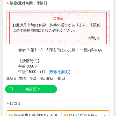
診療/受付時間・休診日
外来受付時間
月
火
水
木
金
土
日
祝
8:30～12:00
●
●
●
●
●
お盆(8月中旬)は休診・休業の場合があります。来院前
に必ず医療機関に直接ご確認ください。
8:30～12:30
●
×閉じる
14:30～19:00
●
●
●
●
※第1・3・5日曜日は小児科・一般内科のみ
備考:
【診察時間】
午前 9:00～
午後 15:00～(月...(
続きを読む
)
木曜、第2・4日曜日、祝日
休診日:
初診受付
口コミ
院長先生も看護師さんも優
頼りになる素晴らしい