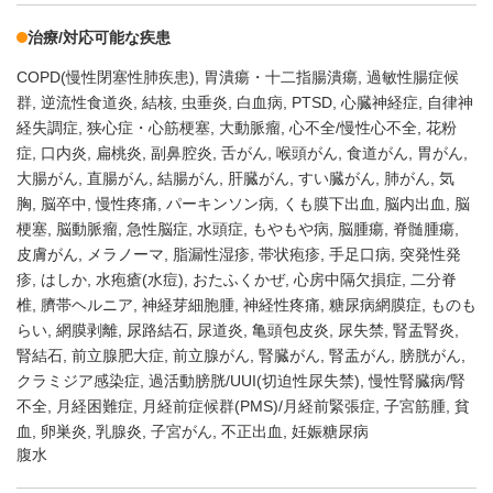
治療/対応可能な疾患
COPD(慢性閉塞性肺疾患)
胃潰瘍・十二指腸潰瘍
過敏性腸症候
群
逆流性食道炎
結核
虫垂炎
白血病
PTSD
心臓神経症
自律神
経失調症
狭心症・心筋梗塞
大動脈瘤
心不全/慢性心不全
花粉
症
口内炎
扁桃炎
副鼻腔炎
舌がん
喉頭がん
食道がん
胃がん
大腸がん
直腸がん
結腸がん
肝臓がん
すい臓がん
肺がん
気
胸
脳卒中
慢性疼痛
パーキンソン病
くも膜下出血
脳内出血
脳
梗塞
脳動脈瘤
急性脳症
水頭症
もやもや病
脳腫瘍
脊髄腫瘍
皮膚がん
メラノーマ
脂漏性湿疹
帯状疱疹
手足口病
突発性発
疹
はしか
水疱瘡(水痘)
おたふくかぜ
心房中隔欠損症
二分脊
椎
臍帯ヘルニア
神経芽細胞腫
神経性疼痛
糖尿病網膜症
ものも
らい
網膜剥離
尿路結石
尿道炎
亀頭包皮炎
尿失禁
腎盂腎炎
腎結石
前立腺肥大症
前立腺がん
腎臓がん
腎盂がん
膀胱がん
クラミジア感染症
過活動膀胱/UUI(切迫性尿失禁)
慢性腎臓病/腎
不全
月経困難症
月経前症候群(PMS)/月経前緊張症
子宮筋腫
貧
血
卵巣炎
乳腺炎
子宮がん
不正出血
妊娠糖尿病
腹水