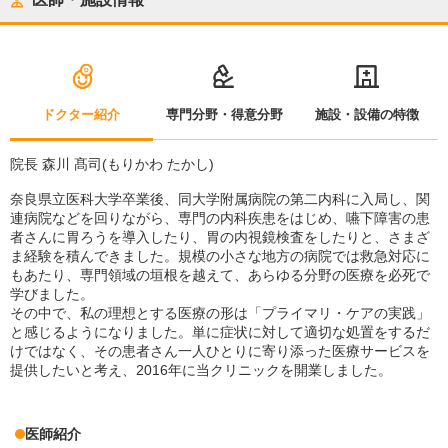
ドクター紹介
専門分野・得意分野
施設・設備の特徴
院長 森川 髙司(もりかわ たかし)
奈良県立医科大学卒業後、同大学附属病院の第二内科に入局し、関
連病院などを回りながら、専門の内科疾患をはじめ、嚥下障害の患
者さんに胃ろうを導入したり、胃の内視鏡検査をしたりと、さまざ
ま経験を積んできました。規模の小さな地方の病院では救急対応に
もあたり、専門領域の垣根を越えて、あらゆる分野の医療を必死で
学びました。
その中で、私の理想とする医療の形は「プライマリ・ケアの実践」
と感じるようになりました。単に症状に対して適切な処置をするだ
けではなく、その患者さん一人ひとりに寄り添った医療サービスを
提供したいと考え、2016年に当クリニックを開業しました。
医師紹介