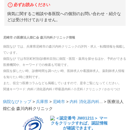
必ずお読みください
病気に関するご相談や各医院への個別のお問い合わせ・紹介な
どは受け付けておりません。
尼崎市
の
医療法人煌仁会 森川内科クリニック
情報
病院なび では、
兵庫県
尼崎市
の
森川内科クリニック
の
評判・求人・転職
情報を掲載し
ています。
病院なび では市区町村別/診療科目別に病院・医院・薬局を探せるほか、予約ができる
医療機関や、キーワードでの検索も可能です。
病院を探したい時、診療時間を調べたい時、医師求人や看護師求人、薬剤師求人情報
を知りたい時に便利です。
また、役立つ医療コラムなども掲載していますので、是非ご覧になってください。
関連キーワード:
内科 / 消化器内科 / 呼吸器内科 / 小児科 / クリニック / かかりつけ
病院なびトップ
>
兵庫県
>
尼崎市
>
内科
消化器内科
... >
医療法人
煌仁会 森川内科クリニック