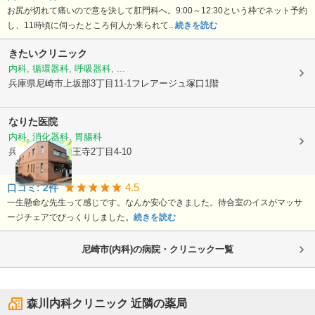
お尻が切れて痛いので意を決して肛門科へ。9:00～12:30という枠でネット予約
し、11時頃に伺ったところ何人か来られて...
続きを読む
きたいクリニック
内科, 循環器科, 呼吸器科, ...
兵庫県尼崎市
上坂部3丁目11-1フレアージュ塚口1階
なりた医院
内科, 消化器科, 胃腸科
兵庫県尼崎市
若王寺2丁目4-10
4.5
口コミ:
2
件
一生懸命な先生って感じです。なんか安心できました。待合室のイスがマッサ
ージチェアでびっくりしました。
続きを読む
尼崎市(内科)の病院・クリニック一覧
森川内科クリニック
近隣の薬局