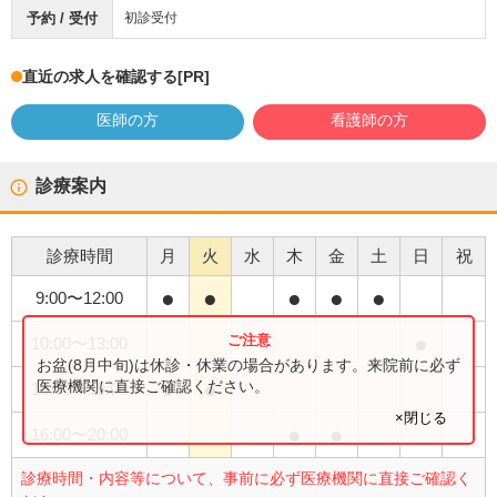
予約 / 受付
初診受付
直近の求人を確認する
[PR]
医師の方
看護師の方
診療案内
診療時間
月
火
水
木
金
土
日
祝
●
●
●
●
●
9:00
〜
12:00
●
10:00
〜
13:00
お盆(8月中旬)は休診・休業の場合があります。来院前に必ず
●
●
医療機関に直接ご確認ください。
16:00
〜
19:00
×閉じる
●
●
16:00
〜
20:00
診療時間・内容等について、事前に必ず医療機関に直接ご確認く