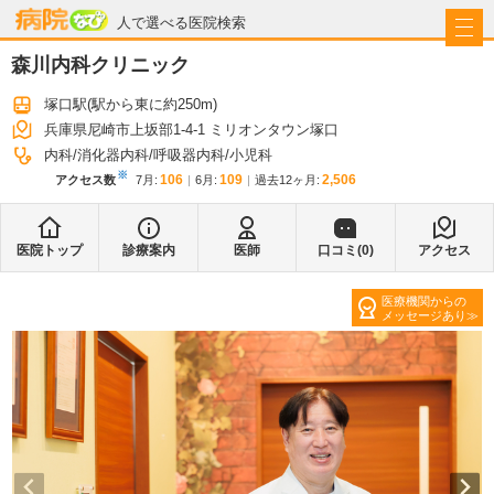
病院なび
人で選べる医院検索
森川内科クリニック
塚口駅
(駅から
東に約250m
)
兵庫県尼崎市上坂部1-4-1 ミリオンタウン塚口
内科
消化器内科
呼吸器内科
小児科
※
106
109
2,506
アクセス数
7月
:
6月
:
過去12ヶ月:
医院トップ
診療案内
医師
口コミ(
0
)
アクセス
医療機関からの
メッセージあり