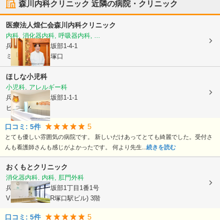
森川内科クリニック
近隣の病院・クリニック
医療法人煌仁会
森川内科クリニック
内科, 消化器内科, 呼吸器内科, ...
兵庫県尼崎市
上坂部1-4-1
ミリオンタウン塚口
ほしな小児科
小児科, アレルギー科
兵庫県尼崎市
上坂部1-1-1
ビエラ塚口3階
5
口コミ:
5
件
とても優しい雰囲気の病院です。 新しいだけあってとても綺麗でした。受付さ
んも看護師さんも感じがよかったです。 何より先生...
続きを読む
おくもとクリニック
消化器内科, 内科, 肛門外科
兵庫県尼崎市
上坂部1丁目1番1号
VIERRA塚口 (JR塚口駅ビル) 3階
5
口コミ:
5
件