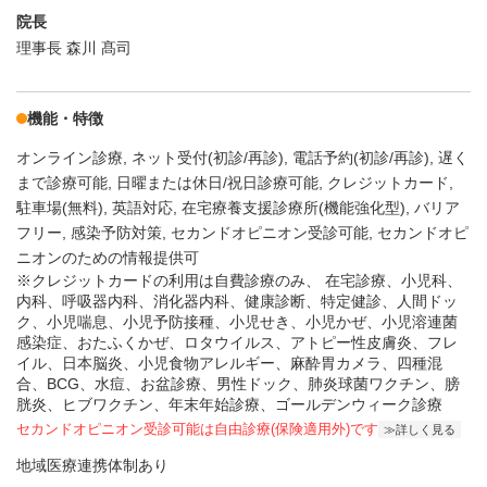
院長
理事長 森川 髙司
機能・特徴
オンライン診療
ネット受付(初診/再診)
電話予約(初診/再診)
遅く
まで診療可能
日曜または休日/祝日診療可能
クレジットカード
駐車場(無料)
英語対応
在宅療養支援診療所(機能強化型)
バリア
フリー
感染予防対策
セカンドオピニオン受診可能
セカンドオピ
ニオンのための情報提供可
※クレジットカードの利用は自費診療のみ、 在宅診療、小児科、
内科、呼吸器内科、消化器内科、健康診断、特定健診、人間ドッ
ク、小児喘息、小児予防接種、小児せき、小児かぜ、小児溶連菌
感染症、おたふくかぜ、ロタウイルス、アトピー性皮膚炎、フレ
イル、日本脳炎、小児食物アレルギー、麻酔胃カメラ、四種混
合、BCG、水痘、お盆診療、男性ドック、肺炎球菌ワクチン、膀
胱炎、ヒブワクチン、年末年始診療、ゴールデンウィーク診療
セカンドオピニオン受診可能
は自由診療(保険適用外)です
詳しく見る
地域医療連携体制あり