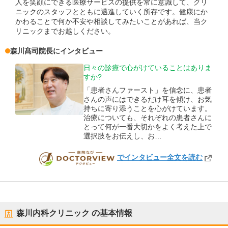
人を笑顔にできる医療サービスの提供を常に意識して、クリ
ニックのスタッフとともに邁進していく所存です。健康にか
かわることで何か不安や相談してみたいことがあれば、当ク
リニックまでお越しください。
森川髙司
院長
にインタビュー
日々の診療で心がけていることはありま
すか?
「患者さんファースト」を信念に、患者
さんの声にはできるだけ耳を傾け、お気
持ちに寄り添うことを心がけています。
治療についても、それぞれの患者さんに
とって何が一番大切かをよく考えた上で
選択肢をお伝えし、お…
でインタビュー全文を読む
DOCTORVIEW
森川内科クリニック
の基本情報