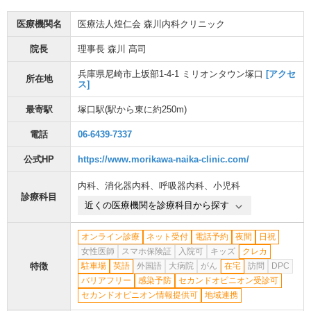
医療機関名
医療法人煌仁会 森川内科クリニック
院長
理事長 森川 髙司
兵庫県尼崎市上坂部1-4-1 ミリオンタウン塚口
[アクセ
所在地
ス]
最寄駅
塚口駅
(駅から
東に約250m
)
電話
06-6439-7337
公式HP
https://www.morikawa-naika-clinic.com/
内科
、
消化器内科
、
呼吸器内科
、
小児科
診療科目
近くの医療機関を診療科目から探す
オンライン診療
ネット受付
電話予約
夜間
日祝
女性医師
スマホ保険証
入院可
キッズ
クレカ
特徴
駐車場
英語
外国語
大病院
がん
在宅
訪問
DPC
バリアフリー
感染予防
セカンドオピニオン受診可
セカンドオピニオン情報提供可
地域連携