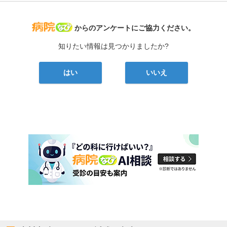
病院なび
からのアンケートにご協力ください。
知りたい情報は見つかりましたか?
はい
いいえ