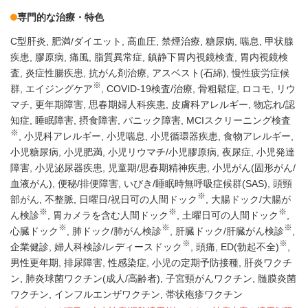
専門的な治療・特色
C型肝炎
肥満/ダイエット
高血圧
禁煙治療
糖尿病
喘息
甲状腺
疾患
膠原病
痛風
脂質異常症
鎮静下胃内視鏡検査
胃内視鏡検
査
炎症性腸疾患
抗がん剤治療
アスベスト(石綿)
慢性疲労症候
※
群
エイジングケア
COVID-19検査/治療
骨粗鬆症
ロコモ
リウ
マチ
更年期障害
思春期婦人科疾患
皮膚科アレルギー
物忘れ/認
知症
睡眠障害
摂食障害
パニック障害
MCIスクリーニング検査
※
小児科アレルギー
小児喘息
小児循環器疾患
食物アレルギー
小児糖尿病
小児肥満
小児リウマチ/小児膠原病
夜尿症
小児発達
障害
小児泌尿器疾患
児童期/思春期精神疾患
小児がん(固形がん/
血液がん)
便秘/排便障害
いびき/睡眠時無呼吸症候群(SAS)
頭頸
※
部がん
不整脈
日曜日/祝日可の人間ドック
大腸ドック/大腸が
※
※
※
ん検診
胃カメラを含む人間ドック
土曜日可の人間ドック
※
※
※
心臓ドック
肺ドック/肺がん検診
肝臓ドック/肝臓がん検診
※
※
企業健診
婦人科検診/レディースドック
頭痛
ED(勃起不全)
男性更年期
排尿障害
性感染症
小児の定期予防接種
肝炎ワクチ
ン
肺炎球菌ワクチン(成人/高齢者)
子宮頸がんワクチン
髄膜炎菌
ワクチン
インフルエンザワクチン
帯状疱疹ワクチン