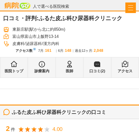
病院なび
人で選べる医院検索
口コミ・評判:
ふるた皮ふ科ひ尿器科クリニック
東新庄駅
(駅から
北に約850m
)
富山県富山市上飯野13-14
皮膚科
泌尿器科
漢方内科
※
161
148
2,048
アクセス数
7月
:
6月
:
過去12ヶ月:
医院トップ
診療案内
医師
口コミ(
2
)
アクセス
ふるた皮ふ科ひ尿器科クリニック
の口コミ
2
4.00
件