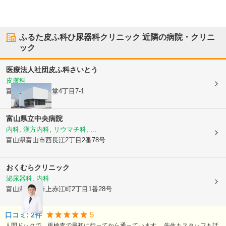
ふるた皮ふ科ひ尿器科クリニック
近隣の病院・クリニ
ック
医療法人社団
皮ふ科さいとう
皮膚科
富山県富山市
経堂4丁目7-1
富山県立中央病院
内科, 漢方内科, リウマチ科, ...
富山県富山市
西長江2丁目2番78号
おくむらクリニック
泌尿器科, 内科
富山県富山市
上赤江町2丁目1番28号
5
口コミ:
2
件
人間ドックで、再検査で最初に行ってから通っています。 先生もスタッフも話