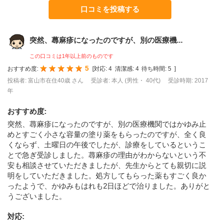
口コミを投稿する
突然、蕁麻疹になったのですが、別の医療機...
この口コミは1年以上前のものです
5
おすすめ度:
[
対応:
4
清潔感:
4
待ち時間:
5
]
投稿者: 富山市在住40歳 さん
受診者: 本人 (男性・ 40代)
受診時期: 2017
年
おすすめ度
:
突然、蕁麻疹になったのですが、別の医療機関ではかゆみ止
めとすごく小さな容量の塗り薬をもらったのですが、全く良
くならず、土曜日の午後でしたが、診療をしているというこ
とで急ぎ受診しました。蕁麻疹の理由がわからないという不
安も相談させていただきましたが、先生からとても親切に説
明をしていただきました。処方してもらった薬もすごく良か
ったようで、かゆみもはれも2日ほどで治りました。ありがと
うございました。
対応
: