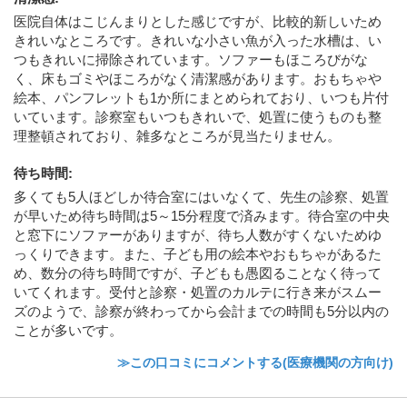
医院自体はこじんまりとした感じですが、比較的新しいため
きれいなところです。きれいな小さい魚が入った水槽は、い
つもきれいに掃除されています。ソファーもほころびがな
く、床もゴミやほころがなく清潔感があります。おもちゃや
絵本、パンフレットも1か所にまとめられており、いつも片付
いています。診察室もいつもきれいで、処置に使うものも整
理整頓されており、雑多なところが見当たりません。
待ち時間
:
多くても5人ほどしか待合室にはいなくて、先生の診察、処置
が早いため待ち時間は5～15分程度で済みます。待合室の中央
と窓下にソファーがありますが、待ち人数がすくないためゆ
っくりできます。また、子ども用の絵本やおもちゃがあるた
め、数分の待ち時間ですが、子どもも愚図ることなく待って
いてくれます。受付と診察・処置のカルテに行き来がスムー
ズのようで、診察が終わってから会計までの時間も5分以内の
ことが多いです。
≫この口コミにコメントする(医療機関の方向け)