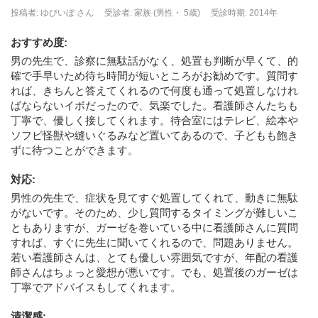
投稿者: ゆびいぼ さん
受診者: 家族 (男性・ 5歳)
受診時期: 2014年
おすすめ度
:
男の先生で、診察に無駄話がなく、処置も判断が早くて、的
確で手早いため待ち時間が短いところがお勧めです。質問す
れば、きちんと答えてくれるので何度も通って処置しなけれ
ばならないイボだったので、気楽でした。看護師さんたちも
丁寧で、優しく接してくれます。待合室にはテレビ、絵本や
ソフビ怪獣や縫いぐるみなど置いてあるので、子どもも飽き
ずに待つことができます。
対応
:
男性の先生で、症状を見てすぐ処置してくれて、動きに無駄
がないです。そのため、少し質問するタイミングが難しいこ
ともありますが、ガーゼを巻いている中に看護師さんに質問
すれば、すぐに先生に聞いてくれるので、問題ありません。
若い看護師さんは、とても優しい雰囲気ですが、年配の看護
師さんはちょっと愛想が悪いです。でも、処置後のガーゼは
丁寧でアドバイスもしてくれます。
清潔感
: