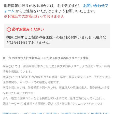
掲載情報に誤りがある場合には、お手数ですが、
お問い合わせフ
ォーム
からご連絡をいただけますようお願いいたします。
※お電話での対応は行っておりません
必ずお読みください
病気に関するご相談や各医院への個別のお問い合わせ・紹介な
どは受け付けておりません。
富山市
の
医療法人社団新進会 ふるた皮ふ科ひ尿器科クリニック
情報
病院なび では、
富山県
富山市
の
ふるた皮ふ科ひ尿器科クリニック
の
評判・求人・転職
情報を掲載しています。
病院なび では市区町村別/診療科目別に病院・医院・薬局を探せるほか、予約ができる
医療機関や、キーワードでの検索も可能です。
病院を探したい時、診療時間を調べたい時、医師求人や看護師求人、薬剤師求人情報
を知りたい時に便利です。
また、役立つ医療コラムなども掲載していますので、是非ご覧になってください。
関連キーワード:
皮膚科 / 泌尿器科 / 漢方内科 / 富山市 / クリニック / かかりつけ