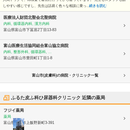
しやすい感じですし、先生は話易く色々な相談に乗っ...
続きを読む
医療法人財団北聖会
北聖病院
内科, 循環器内科, 漢方内科
富山県富山市
下冨居2丁目13-83
富山医療生活協同組合富山協立病院
内科, 整形外科, 循環器科, ...
富山県富山市
豊田町1丁目1-8
富山市(皮膚科)の病院・クリニック一覧
ふるた皮ふ科ひ尿器科クリニック
近隣の薬局
フジイ薬局
薬局
富山県富山市
上飯野新町3-391