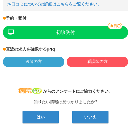
≫口コミについての詳細はこちらをご覧ください。
予約・受付
今日◯
初診受付
直近の求人を確認する
[PR]
医師の方
看護師の方
病院なび
からのアンケートにご協力ください。
知りたい情報は見つかりましたか?
はい
いいえ