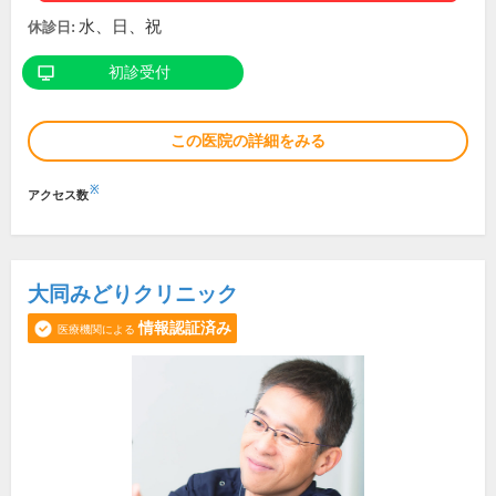
水、日、祝
休診日:
初診受付
この医院の詳細をみる
※
アクセス数
大同みどりクリニック
情報認証済み
医療機関による