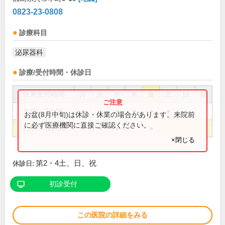
0823-23-0808
診療科目
泌尿器科
診療/受付時間・休診日
外来受付時間
月
火
水
木
金
土
日
祝
9:00～13:00
●
●
●
●
●
●
お盆(8月中旬)は休診・休業の場合があります。来院前
に必ず医療機関に直接ご確認ください。
15:00～18:00
●
●
●
●
×閉じる
第2・4土、日、祝
休診日:
初診受付
この医院の詳細をみる