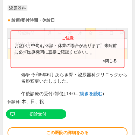
泌尿器科
診療/受付時間・休診日
診療時間
月
火
水
木
金
土
日
祝
9:00～12:00
●
●
●
●
●
お盆(8月中旬)は休診・休業の場合があります。来院前
に必ず医療機関に直接ご確認ください。
15:00～18:00
●
●
●
●
×閉じる
令和5年6月 あらき腎・泌尿器科クリニックから
備考:
名称変更いたしました。
午後診療の受付時間は14:0...(
続きを読む
)
木、日、祝
休診日:
初診受付
この医院の詳細をみる