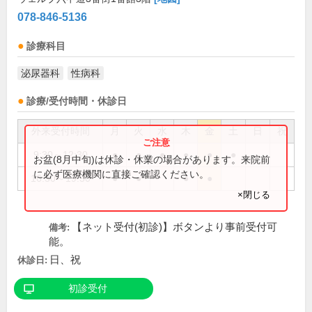
078-846-5136
診療科目
泌尿器科
性病科
診療/受付時間・休診日
外来受付時間
月
火
水
木
金
土
日
祝
9:30～12:30
●
●
●
●
●
●
お盆(8月中旬)は休診・休業の場合があります。来院前
に必ず医療機関に直接ご確認ください。
16:30～19:30
●
●
●
●
×閉じる
【ネット受付(初診)】ボタンより事前受付可
備考:
能。
日、祝
休診日:
初診受付