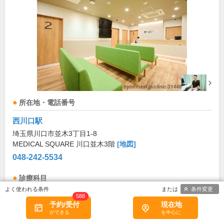
所在地・電話番号
西川口駅
埼玉県川口市並木3丁目1-8
MEDICAL SQUARE 川口並木3階
[地図]
048-242-5534
診療科目
条件変更
588
泌尿器科
内科
予約/受付
現在地
診療/受付時間・休診日