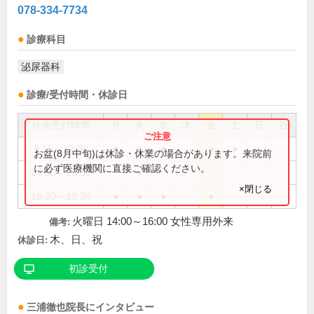
078-334-7734
診療科目
泌尿器科
診療/受付時間・休診日
外来受付時間
月
火
水
木
金
土
日
祝
9:15～12:30
●
●
●
●
●
お盆(8月中旬)は休診・休業の場合があります。来院前
に必ず医療機関に直接ご確認ください。
14:00～16:00
●
×閉じる
16:30～19:30
●
●
●
●
火曜日 14:00～16:00 女性専用外来
備考:
木、日、祝
休診日:
初診受付
三浦徹也
院長
にインタビュー