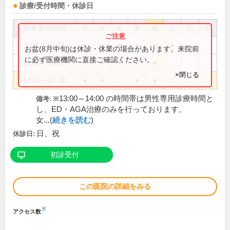
診療/受付時間・休診日
外来受付時間
月
火
水
木
金
土
日
祝
9:00～12:30
●
●
●
●
●
●
お盆(8月中旬)は休診・休業の場合があります。来院前
に必ず医療機関に直接ご確認ください。
13:00～14:00
●
●
●
●
●
×閉じる
14:30～17:30
●
●
●
●
※13:00～14:00 の時間帯は男性専用診療時間と
備考:
し、ED・AGA治療のみを行っております。
女...(
続きを読む
)
日、祝
休診日:
初診受付
この医院の詳細をみる
※
アクセス数