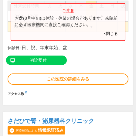
外来受付時間
月
火
水
木
金
土
日
祝
9:00～12:30
●
●
●
●
●
●
お盆(8月中旬)は休診・休業の場合があります。来院前
に必ず医療機関に直接ご確認ください。
15:00～17:30
●
●
●
●
×閉じる
日、祝、年末年始、盆
休診日:
初診受付
この医院の詳細をみる
※
アクセス数
さだひで腎・泌尿器科クリニック
情報認証済み
医療機関による