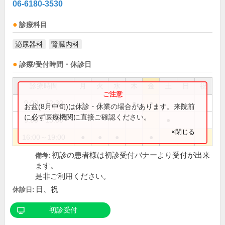
06-6180-3530
診療科目
泌尿器科
腎臓内科
診療/受付時間・休診日
診療時間
月
火
水
木
金
土
日
祝
9:00～12:30
●
●
●
●
お盆(8月中旬)は休診・休業の場合があります。来院前
に必ず医療機関に直接ご確認ください。
9:00～13:00
●
×閉じる
16:00～19:00
●
●
●
●
初診の患者様は初診受付バナーより受付が出来
備考:
ます。
是非ご利用ください。
日、祝
休診日:
初診受付