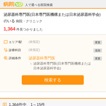
病院なび
人で選べる医院検索
泌尿器科専門医(日本専門医機構または日本泌尿器科学会)
のいる
病院・クリニック
1,364
件見つかりました
(未指定)
エリア/駅
変更
(未指定)
診療科目
追加
泌尿器科専門医
詳細条件
変更
泌尿器科専門医(日本専門医機構または
日本泌尿器科学会)
検索する
1,364
件中、
1～15件