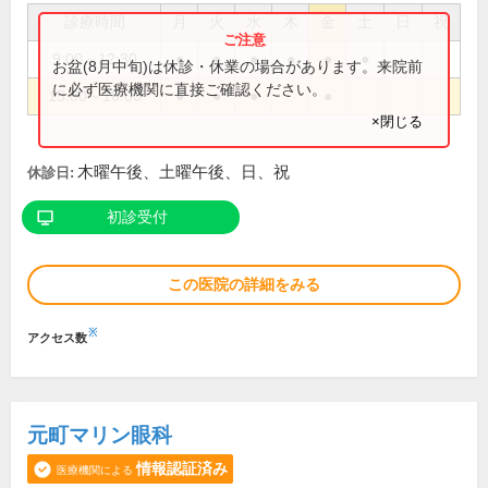
診療時間
月
火
水
木
金
土
日
祝
9:00～12:30
●
●
●
●
●
●
お盆(8月中旬)は休診・休業の場合があります。来院前
に必ず医療機関に直接ご確認ください。
15:00～18:00
●
●
●
●
×閉じる
木曜午後、土曜午後、日、祝
休診日:
初診受付
この医院の詳細をみる
※
アクセス数
元町マリン眼科
情報認証済み
医療機関による