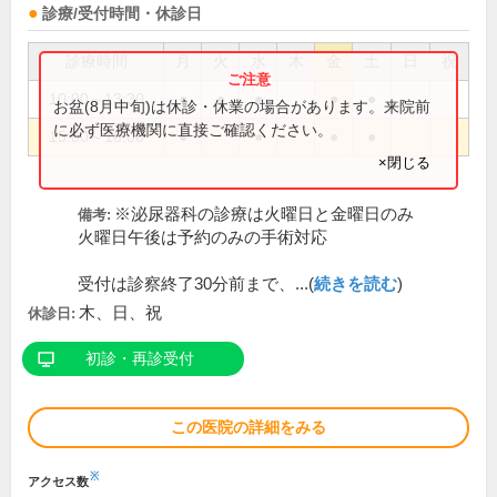
診療/受付時間・休診日
診療時間
月
火
水
木
金
土
日
祝
10:00～13:30
●
●
●
●
●
お盆(8月中旬)は休診・休業の場合があります。来院前
に必ず医療機関に直接ご確認ください。
15:00～18:00
●
●
●
●
×閉じる
※泌尿器科の診療は火曜日と金曜日のみ
備考:
火曜日午後は予約のみの手術対応
受付は診察終了30分前まで、...(
続きを読む
)
木、日、祝
休診日:
初診・再診受付
この医院の詳細をみる
※
アクセス数