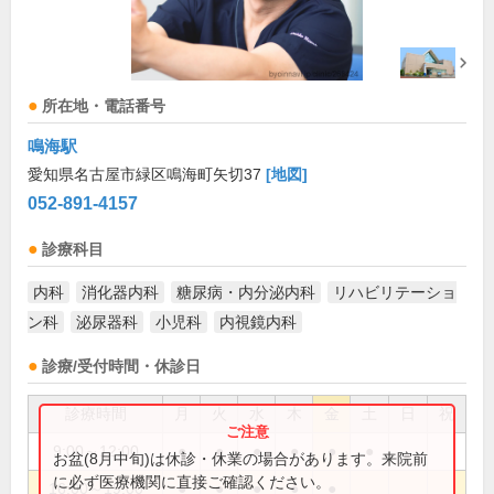
所在地・電話番号
鳴海駅
愛知県名古屋市緑区鳴海町矢切37
[地図]
052-891-4157
診療科目
内科
消化器内科
糖尿病・内分泌内科
リハビリテーショ
ン科
泌尿器科
小児科
内視鏡内科
診療/受付時間・休診日
診療時間
月
火
水
木
金
土
日
祝
9:00～12:00
●
●
●
●
●
●
お盆(8月中旬)は休診・休業の場合があります。来院前
に必ず医療機関に直接ご確認ください。
16:00～19:00
●
●
●
●
●