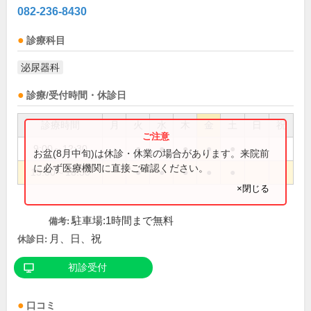
082-236-8430
診療科目
泌尿器科
診療/受付時間・休診日
診療時間
月
火
水
木
金
土
日
祝
9:00～12:30
●
●
●
●
●
お盆(8月中旬)は休診・休業の場合があります。来院前
に必ず医療機関に直接ご確認ください。
15:00～18:30
●
●
●
●
●
×閉じる
駐車場:1時間まで無料
備考:
月、日、祝
休診日:
初診受付
口コミ