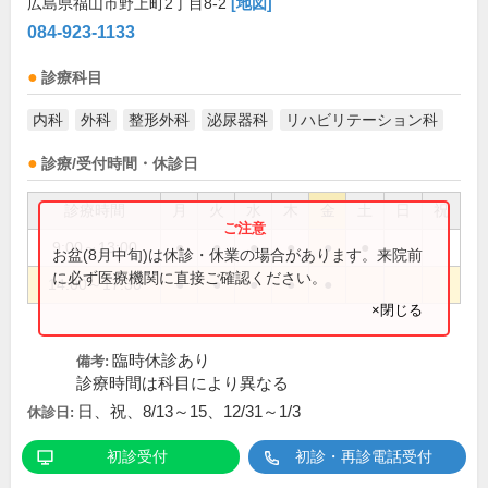
広島県福山市野上町2丁目8-2
[地図]
084-923-1133
診療科目
内科
外科
整形外科
泌尿器科
リハビリテーション科
診療/受付時間・休診日
診療時間
月
火
水
木
金
土
日
祝
9:00～13:00
●
●
●
●
●
●
お盆(8月中旬)は休診・休業の場合があります。来院前
に必ず医療機関に直接ご確認ください。
14:00～17:30
●
●
●
●
●
×閉じる
臨時休診あり
備考:
診療時間は科目により異なる
日、祝、8/13～15、12/31～1/3
休診日:
初診受付
初診・再診電話受付