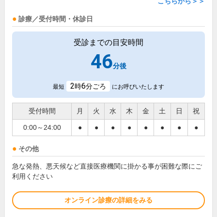
こちらから＞＞
診療／受付時間・休診日
受診までの目安時間
46
分後
2
6
時
分ごろ
最短
にお呼びいたします
受付時間
月
火
水
木
金
土
日
祝
0:00～24:00
●
●
●
●
●
●
●
●
その他
急な発熱、悪天候など直接医療機関に掛かる事が困難な際にご
利用ください
オンライン診療の詳細をみる