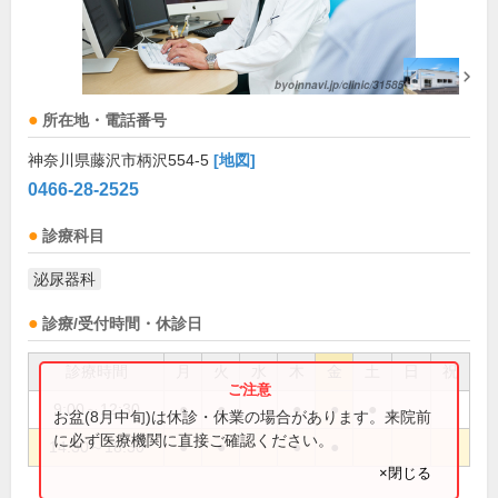
所在地・電話番号
神奈川県藤沢市柄沢554-5
[地図]
0466-28-2525
診療科目
泌尿器科
診療/受付時間・休診日
診療時間
月
火
水
木
金
土
日
祝
9:00～12:30
●
●
●
●
●
お盆(8月中旬)は休診・休業の場合があります。来院前
に必ず医療機関に直接ご確認ください。
14:30～18:30
●
●
●
●
×閉じる