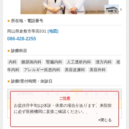
所在地・電話番号
岡山県倉敷市帯高531
[地図]
086-428-2255
診療科目
内科
糖尿病内科
腎臓内科
人工透析内科
漢方内科
老
年内科
アレルギー疾患内科
美容皮膚科
美容外科
診療/受付時間・休診日
診療時間
月
火
水
木
金
土
日
祝
9:00～13:00
●
●
●
●
●
お盆(8月中旬)は休診・休業の場合があります。来院前
に必ず医療機関に直接ご確認ください。
14:00～18:00
●
●
●
●
●
×閉じる