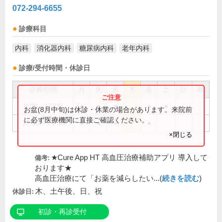
072-294-6655
診療科目
内科
消化器内科
糖尿病内科
老年内科
診療/受付時間・休診日
診療時間
月
火
水
木
金
土
日
祝
9:00～12:00
●
●
●
●
●
お盆(8月中旬)は休診・休業の場合があります。来院前
に必ず医療機関に直接ご確認ください。
17:30～19:30
●
●
●
●
×閉じる
★Cure App HT 高血圧治療補助アプリ 導入して
備考:
おります★
高血圧治療にて「お薬を減らしたい...(
続きを読む
)
木、土午後、日、祝
休診日:
初診・再診受付