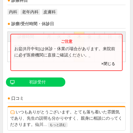
診療科目
内科
老年内科
皮膚科
診療/受付時間・休診日
診療時間
月
火
水
木
金
土
日
祝
9:00～12:00
●
●
●
●
●
お盆(8月中旬)は休診・休業の場合があります。来院前
に必ず医療機関に直接ご確認ください。
13:00～17:00
●
●
●
●
●
×閉じる
初診受付
口コミ
いつもありがとうございます。とても落ち着いた雰囲気
であり、先生の説明も分かりやすく、親身に相談にのってく
ださります。仙川...
もっと読む