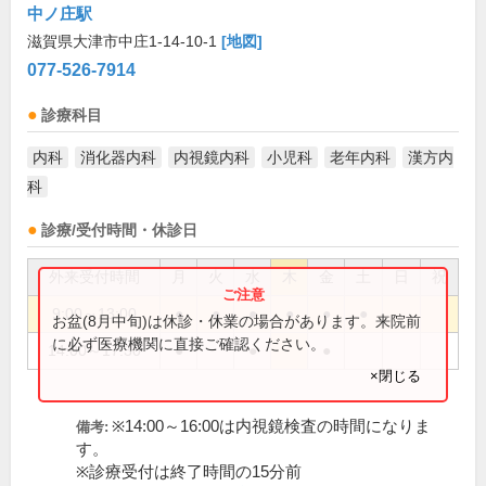
中ノ庄駅
滋賀県大津市中庄1-14-10-1
[地図]
077-526-7914
診療科目
内科
消化器内科
内視鏡内科
小児科
老年内科
漢方内
科
診療/受付時間・休診日
外来受付時間
月
火
水
木
金
土
日
祝
9:00～13:00
●
●
●
●
●
●
お盆(8月中旬)は休診・休業の場合があります。来院前
に必ず医療機関に直接ご確認ください。
14:00～17:30
●
●
●
×閉じる
※14:00～16:00は内視鏡検査の時間になりま
備考:
す。
※診療受付は終了時間の15分前