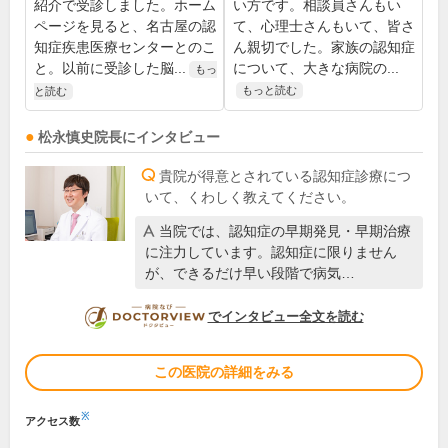
紹介で受診しました。ホーム
い方です。相談員さんもい
ページを見ると、名古屋の認
て、心理士さんもいて、皆さ
知症疾患医療センターとのこ
ん親切でした。家族の認知症
と。以前に受診した脳...
について、大きな病院の...
もっ
もっと読む
と読む
松永慎史
院長
にインタビュー
貴院が得意とされている認知症診療につ
いて、くわしく教えてください。
当院では、認知症の早期発見・早期治療
に注力しています。認知症に限りません
が、できるだけ早い段階で病気…
DOCTORVIEW
でインタビュー全文を読む
この医院の詳細をみる
※
アクセス数