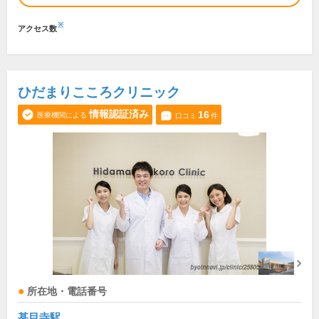
※
アクセス数
ひだまりこころクリニック
情報認証済み
16
医療機関による
口コミ
件
所在地・電話番号
甚目寺駅