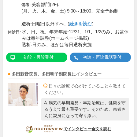
美容部門(2F):
備考:
(月、火、木、金、土) 9:00～18:00、完全予約制
透析:日曜日以外すべ...(
続きを読む
)
水、日、祝、年末年始:12/31、1/1、1/2のみ、お盆休
休診日:
みは毎年調整(ホームページ掲載)
透析:日のみ、ほかは毎日透析実施
初診・再診受付
初診・再診電話受付
多田蘇音
院長
、
多田明子
副院長
にインタビュー
日々の診療で心がけていることを教えて
ください。
病気の早期発見・早期治療は、健康を守
るうえで最も重要です。そのため、患者さ
んに親身になって寄り添い、…
DOCTORVIEW
でインタビュー全文を読む