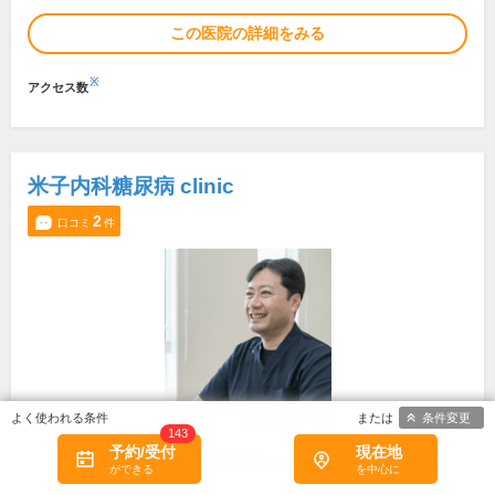
この医院の詳細をみる
※
アクセス数
米子内科糖尿病 clinic
2
口コミ
件
条件変更
143
予約/受付
現在地