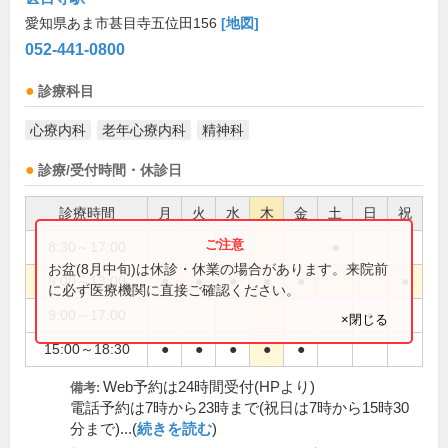
愛知県あま市甚目寺五位田156
[地図]
052-441-0800
診療科目
心療内科
老年心療内科
精神科
診療/受付時間・休診日
診療時間
月
火
水
木
金
土
日
祝
8:30～17:00
●
お盆(8月中旬)は休診・休業の場合があります。来院前
9:00～13:00
●
●
●
●
●
●
に必ず医療機関に直接ご確認ください。
9:00～17:00
●
×閉じる
15:00～18:30
●
●
●
●
●
Web予約は24時間受付(HPより)
備考:
電話予約は7時から23時まで(祝日は7時から15時30
分まで)...(
続きを読む
)