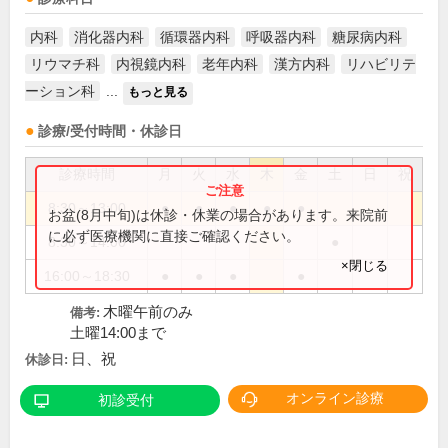
内科
消化器内科
循環器内科
呼吸器内科
糖尿病内科
リウマチ科
内視鏡内科
老年内科
漢方内科
リハビリテ
ーション科
...
もっと見る
診療/受付時間・休診日
診療時間
月
火
水
木
金
土
日
祝
8:30～13:00
●
●
●
●
●
お盆(8月中旬)は休診・休業の場合があります。来院前
に必ず医療機関に直接ご確認ください。
8:30～14:00
●
×閉じる
16:00～18:30
●
●
●
●
木曜午前のみ
備考:
土曜14:00まで
日、祝
休診日:
オンライン診療
初診受付