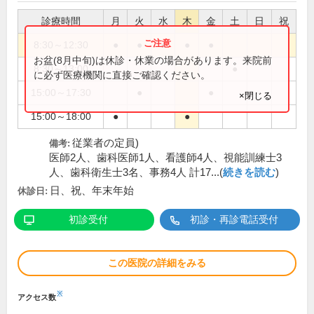
診療時間
月
火
水
木
金
土
日
祝
8:30～12:30
●
●
●
●
●
お盆(8月中旬)は休診・休業の場合があります。来院前
8:30～13:00
●
に必ず医療機関に直接ご確認ください。
15:00～17:30
●
●
×閉じる
15:00～18:00
●
●
従業者の定員)
備考:
医師2人、歯科医師1人、看護師4人、視能訓練士3
人、歯科衛生士3名、事務4人 計17...(
続きを読む
)
日、祝、年末年始
休診日:
初診受付
初診・再診電話受付
この医院の詳細をみる
※
アクセス数