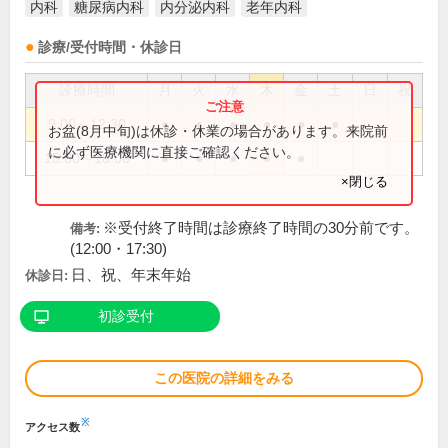
内科
糖尿病内科
内分泌内科
老年内科
診療/受付時間・休診日
診療時間
月
火
水
木
金
土
日
祝
9:00～12:30
●
●
●
●
●
●
お盆(8月中旬)は休診・休業の場合があります。来院前
に必ず医療機関に直接ご確認ください。
15:00～18:00
●
●
●
●
●
×閉じる
※受付終了時間は診療終了時間の30分前です。
備考:
(12:00・17:30)
日、祝、年末年始
休診日:
初診受付
この医院の詳細をみる
※
アクセス数