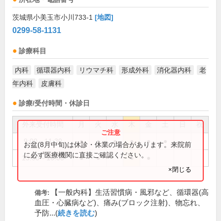
茨城県小美玉市小川733-1
[地図]
0299-58-1131
診療科目
内科
循環器内科
リウマチ科
形成外科
消化器内科
老
年内科
皮膚科
診療/受付時間・休診日
外来受付時間
月
火
水
木
金
土
日
祝
9:00～11:30
●
●
●
●
●
●
お盆(8月中旬)は休診・休業の場合があります。来院前
に必ず医療機関に直接ご確認ください。
13:00～16:00
●
●
●
●
×閉じる
【一般内科】生活習慣病・風邪など、循環器(高
備考:
血圧・心臓病など)、痛み(ブロック注射)、物忘れ、
予防...(
続きを読む
)