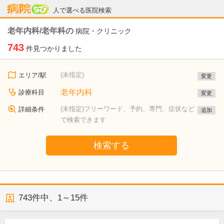
病院なび
人で選べる医院検索
老年内科/老年科の
病院・クリニック
743
件見つかりました
(未指定)
エリア/駅
変更
老年内科
診療科目
変更
(未指定)フリーワード、予約、専門、症状など
詳細条件
追加
で検索できます
検索する
743
件中、
1～15件