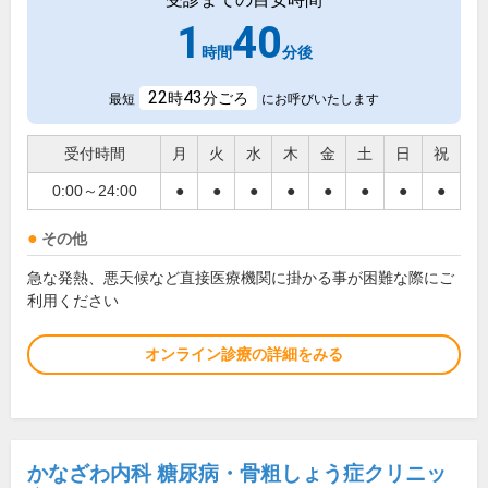
1
40
時間
分後
22
43
時
分ごろ
最短
にお呼びいたします
受付時間
月
火
水
木
金
土
日
祝
0:00～24:00
●
●
●
●
●
●
●
●
その他
急な発熱、悪天候など直接医療機関に掛かる事が困難な際にご
利用ください
オンライン診療の詳細をみる
かなざわ内科 糖尿病・骨粗しょう症クリニッ