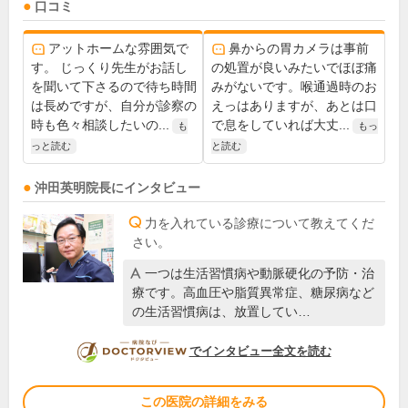
口コミ
アットホームな雰囲気で
鼻からの胃カメラは事前
す。 じっくり先生がお話し
の処置が良いみたいでほぼ痛
を聞いて下さるので待ち時間
みがないです。喉通過時のお
は長めですが、自分が診察の
えっはありますが、あとは口
時も色々相談したいの...
で息をしていれば大丈...
も
もっ
っと読む
と読む
沖田英明
院長
にインタビュー
力を入れている診療について教えてくだ
さい。
一つは生活習慣病や動脈硬化の予防・治
療です。高血圧や脂質異常症、糖尿病など
の生活習慣病は、放置してい…
DOCTORVIEW
でインタビュー全文を読む
この医院の詳細をみる