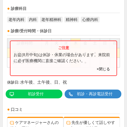
診療科目
老年内科
内科
老年精神科
精神科
心療内科
診療/受付時間・休診日
診療時間
月
火
水
木
金
土
日
祝
9:00～13:00
●
●
●
●
●
●
お盆(8月中旬)は休診・休業の場合があります。来院前
に必ず医療機関に直接ご確認ください。
16:00～19:00
●
●
●
●
×閉じる
水午後、土午後、日、祝
休診日:
初診受付
初診・再診電話受付
口コミ
ケアマネージャーさんの
先生が優しくて話しやす