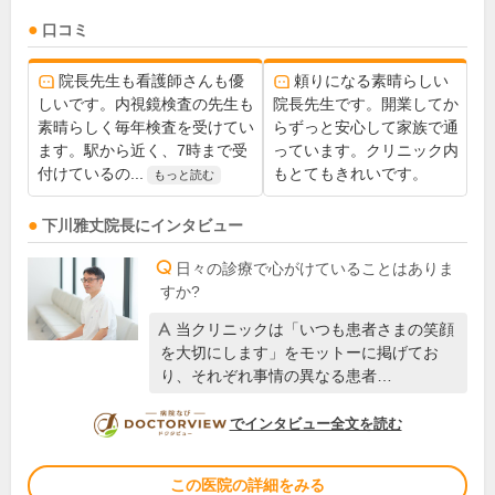
口コミ
院長先生も看護師さんも優
頼りになる素晴らしい
しいです。内視鏡検査の先生も
院長先生です。開業してか
素晴らしく毎年検査を受けてい
らずっと安心して家族で通
ます。駅から近く、7時まで受
っています。クリニック内
付けているの...
もとてもきれいです。
もっと読む
下川雅丈
院長
にインタビュー
日々の診療で心がけていることはありま
すか?
当クリニックは「いつも患者さまの笑顔
を大切にします」をモットーに掲げてお
り、それぞれ事情の異なる患者…
DOCTORVIEW
でインタビュー全文を読む
この医院の詳細をみる