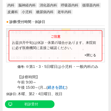
内科
脳神経内科
消化器内科
呼吸器内科
循環器内科
皮膚科
小児科
糖尿病内科
老年内科
診療/受付時間・休診日
外来受付時間
月
火
水
木
金
土
日
祝
8:30～12:00
●
●
●
●
●
お盆(8月中旬)は休診・休業の場合があります。来院前
に必ず医療機関に直接ご確認ください。
8:30～12:30
●
×閉じる
14:30～19:00
●
●
●
●
※第1・3・5日曜日は小児科・一般内科のみ
備考:
【診察時間】
午前 9:00～
午後 15:00～(月...(
続きを読む
)
木曜、第2・4日曜日、祝日
休診日:
初診受付