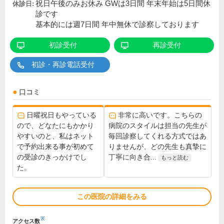
祝日午後のみお休み GWは3日間 年末年始は5日間休
休診日:
診です
基本的には週7日間 年中無休で診察しております
初診受付
再診受付
初診・再診電話受付
口コミ
日曜祝日もやっている
非常に高いです。こちらの
ので、どなたにもかかり
病院のスタイルは担当の先生が
やすいのと、私はネット
毎回診察してくれる方式ではあ
で予約出来る事が初めて
りませんが、どの先生も真摯に
の受診のきっかけでし
丁寧に向き合...
もっと読む
た。
この医院の詳細をみる
※
アクセス数