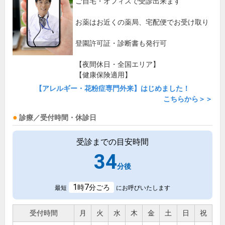
ご自宅・オフィスで受診出来ます
お薬はお近くの薬局、宅配便でお受け取り
登園許可証・診断書も発行可
【夜間休日・全国エリア】
【健康保険適用】
【アレルギー・花粉症専門外来】はじめました！
こちらから＞＞
診療／受付時間・休診日
受診までの目安時間
34
分後
1
7
時
分ごろ
最短
にお呼びいたします
受付時間
月
火
水
木
金
土
日
祝