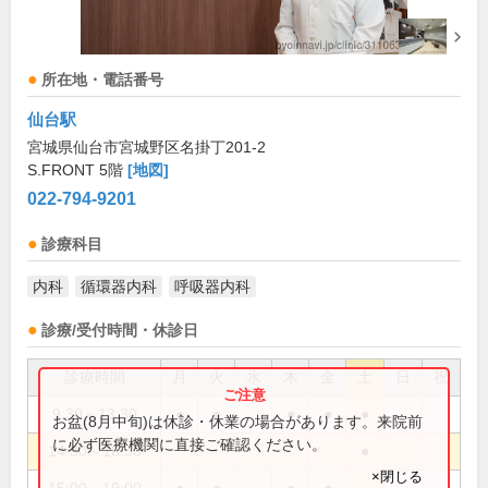
所在地・電話番号
仙台駅
宮城県仙台市宮城野区名掛丁201-2
S.FRONT 5階
[地図]
022-794-9201
診療科目
内科
循環器内科
呼吸器内科
診療/受付時間・休診日
診療時間
月
火
水
木
金
土
日
祝
9:30～13:30
●
●
●
●
●
お盆(8月中旬)は休診・休業の場合があります。来院前
に必ず医療機関に直接ご確認ください。
14:30～16:30
●
×閉じる