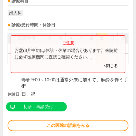
診療科目
婦人科
診療/受付時間・休診日
診療時間
月
火
水
木
金
土
日
祝
9:00～12:00
●
●
●
●
●
●
お盆(8月中旬)は休診・休業の場合があります。来院前
に必ず医療機関に直接ご確認ください。
14:00～18:00
●
●
●
●
×閉じる
9:00～10:00は通常外来に加えて、麻酔を伴う手
備考:
術
日、祝
休診日:
初診・再診受付
この医院の詳細をみる