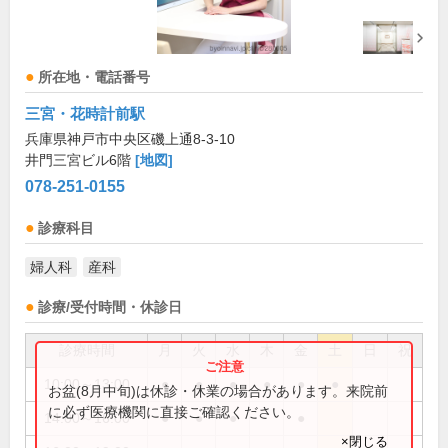
所在地・電話番号
三宮・花時計前駅
兵庫県神戸市中央区磯上通8-3-10
井門三宮ビル6階
[地図]
078-251-0155
診療科目
婦人科
産科
診療/受付時間・休診日
診療時間
月
火
水
木
金
土
日
祝
10:00～13:00
●
●
●
●
●
●
お盆(8月中旬)は休診・休業の場合があります。来院前
に必ず医療機関に直接ご確認ください。
14:00～16:00
●
●
●
●
×閉じる