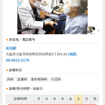
所在地・電話番号
松虫駅
大阪府大阪市阿倍野区阿倍野筋5丁目9-26
[地図]
06-6622-0178
診療科目
内科
皮膚科
老年精神科
小児科
診療/受付時間・休診日
診療時間
月
火
水
木
金
土
日
祝