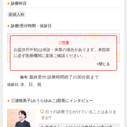
診療科目
産婦人科
診療/受付時間・休診日
診療時間
月
火
水
木
金
土
日
祝
9:00～12:30
●
●
●
●
●
お盆(8月中旬)は休診・休業の場合があります。来院前
に必ず医療機関に直接ご確認ください。
14:30～18:00
●
●
●
●
●
×閉じる
最終受付:診療時間終了の30分前まで
備考:
水、日、祝
休診日:
三浦裕美子(みうらゆみこ)
院長
にインタビュー
日々の診療で心がけていることはありま
すか?