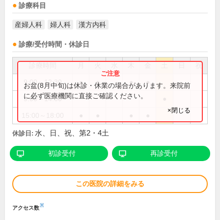
診療科目
産婦人科
婦人科
漢方内科
診療/受付時間・休診日
診療時間
月
火
水
木
金
土
日
祝
9:00～12:30
●
●
●
●
お盆(8月中旬)は休診・休業の場合があります。来院前
に必ず医療機関に直接ご確認ください。
9:00～14:00
●
×閉じる
15:00～18:00
●
●
●
●
水、日、祝、第2・4土
休診日:
初診受付
再診受付
この医院の詳細をみる
※
アクセス数