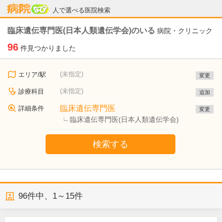
病院なび
人で選べる医院検索
臨床遺伝専門医(日本人類遺伝学会)のいる
病院・クリニック
96
件見つかりました
(未指定)
エリア/駅
変更
(未指定)
診療科目
追加
臨床遺伝専門医
詳細条件
変更
臨床遺伝専門医(日本人類遺伝学会)
検索する
96
件中、
1～15件