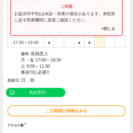
8:00～12:00
●
8:30～12:00
●
●
●
お盆(8月中旬)は休診・休業の場合があります。来院前
に必ず医療機関に直接ご確認ください。
9:00～12:00
●
×閉じる
14:00～16:30
●
●
●
●
17:00～19:00
●
●
●
発熱受入
備考:
月・金 17:00～18:30
土 9:00～11:30
事前TEL必要!!
日、祝
休診日:
初診受付
この医院の詳細をみる
※
アクセス数