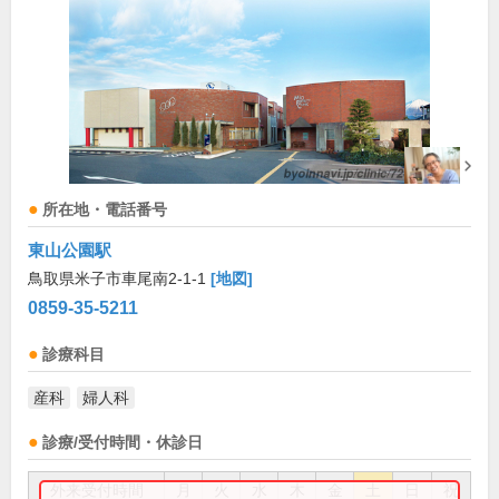
所在地・電話番号
東山公園駅
鳥取県米子市車尾南2-1-1
[地図]
0859-35-5211
診療科目
産科
婦人科
診療/受付時間・休診日
外来受付時間
月
火
水
木
金
土
日
祝