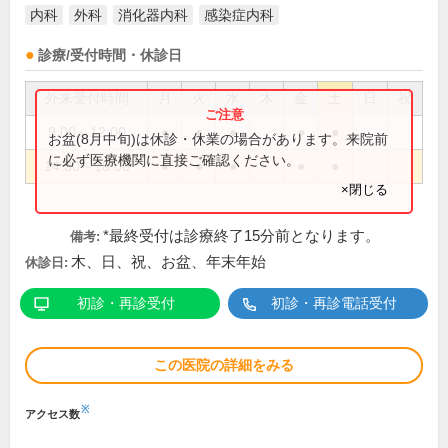
内科
外科
消化器内科
感染症内科
診療/受付時間・休診日
外来受付時間
月
火
水
木
金
土
日
祝
9:00～12:00
●
●
●
●
●
お盆(8月中旬)は休診・休業の場合があります。来院前
に必ず医療機関に直接ご確認ください。
14:30～18:00
●
●
●
●
●
×閉じる
*最終受付は診療終了15分前となります。
備考:
木、日、祝、お盆、年末年始
休診日:
初診・再診受付
初診・再診電話受付
この医院の詳細をみる
※
アクセス数