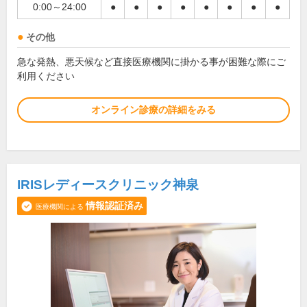
0:00～24:00
●
●
●
●
●
●
●
●
その他
急な発熱、悪天候など直接医療機関に掛かる事が困難な際にご
利用ください
オンライン診療の詳細をみる
IRISレディースクリニック神泉
情報認証済み
医療機関による