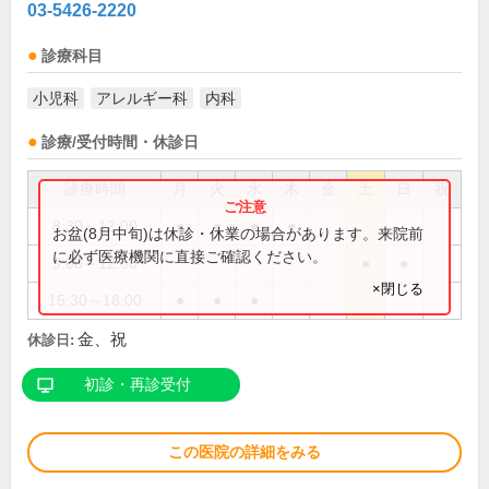
03-5426-2220
診療科目
小児科
アレルギー科
内科
診療/受付時間・休診日
診療時間
月
火
水
木
金
土
日
祝
8:30～12:00
●
●
●
●
お盆(8月中旬)は休診・休業の場合があります。来院前
に必ず医療機関に直接ご確認ください。
9:00～12:00
●
●
×閉じる
15:30～18:00
●
●
●
金、祝
休診日:
初診・再診受付
この医院の詳細をみる