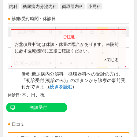
内科
糖尿病内分泌内科
循環器内科
小児科
診療/受付時間・休診日
診療時間
月
火
水
木
金
土
日
祝
9:00～12:00
●
●
●
●
お盆(8月中旬)は休診・休業の場合があります。来院前
に必ず医療機関に直接ご確認ください。
9:00～13:00
●
×閉じる
15:00～18:00
●
●
●
●
糖尿病内分泌科・循環器科への受診の方は、
備考:
「初診受付(初診のみ)」のボタンから診察の事前受
付ができま...(
続きを読む
)
木、日、祝
休診日:
初診受付
口コミ