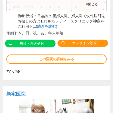
×閉じる
14:30～18:00
●
●
●
●
渋谷・目黒区の産婦人科、婦人科で女性医師を
備考:
お捜しの方はぜひIRISレディースクリニック神泉を
ご利用下...(
続きを読む
)
木、日、祝、盆、年末年始
休診日:
オンライン診療
初診・再診受付
この医院の詳細をみる
※
アクセス数
新宅医院