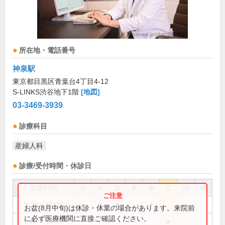
所在地・電話番号
神泉駅
東京都目黒区青葉台4丁目4-12
S-LINKS渋谷地下1階
[地図]
03-3469-3939
診療科目
産婦人科
診療/受付時間・休診日
診療時間
月
火
水
木
金
土
日
祝
9:30～13:00
●
●
●
●
お盆(8月中旬)は休診・休業の場合があります。来院前
に必ず医療機関に直接ご確認ください。
9:30～14:30
●