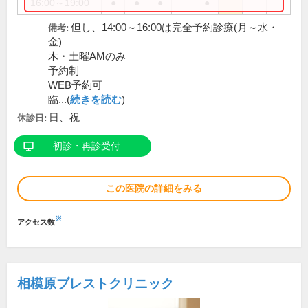
16:00～19:00
●
●
●
●
但し、14:00～16:00は完全予約診療(月～水・
備考:
金)
木・土曜AMのみ
予約制
WEB予約可
臨...(
続きを読む
)
日、祝
休診日:
初診・再診受付
この医院の詳細をみる
※
アクセス数
相模原ブレストクリニック