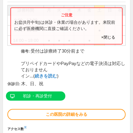
診療時間
月
火
水
木
金
土
日
祝
9:00～12:00
●
●
●
●
お盆(8月中旬)は休診・休業の場合があります。来院前
に必ず医療機関に直接ご確認ください。
9:00～13:00
●
×閉じる
14:00～18:00
●
●
●
●
受付は診療終了30分前まで
備考:
プリペイドカードやPayPayなどの電子決済は対応し
ておりません
イン...(
続きを読む
)
木、日、祝
休診日:
初診・再診受付
この医院の詳細をみる
※
アクセス数