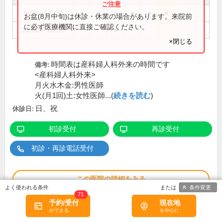
9:00～12:00
●
●
●
●
●
●
お盆(8月中旬)は休診・休業の場合があります。来院前
に必ず医療機関に直接ご確認ください。
15:00～18:30
●
×閉じる
時間表は産科婦人科外来の時間です
備考:
<産科婦人科外来>
月火水木金:男性医師
火(月1回)土:女性医師...(
続きを読む
)
日、祝
休診日:
初診受付
再診受付
初診・再診電話受付
この医院の詳細をみる
条件変更
71
※
予約/受付
現在地
アクセス数