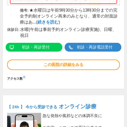
15:00～19:00
●
●
●
●
★水曜日は午前9時30分から13時30分までの完
備考:
全予約制オンライン再来のみとなり、通常の対面診
療はあ...(
続きを読む
)
水曜(午前は事前予約オンライン診療実施)、日曜、
休診日:
祝日
初診・再診受付
初診・再診電話受付
この医院の詳細をみる
※
アクセス数
オンライン診療
【 24h 】 今から受診できる
急な発熱や風邪などの体調不良に