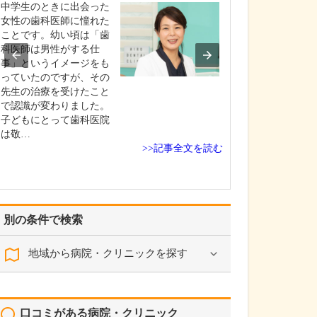
うですね。
中学生のときに出会った
専門的な検査か
女性の歯科医師に憧れた
治療までを院内
ことです。幼い頃は「歯
て行える体制を
科医師は男性がする仕
ます。具体的には
事」というイメージをも
査、レントゲン
っていたのですが、その
査、膀胱鏡検査
先生の治療を受けたこと
(エコー)検査、
で認識が変わりました。
定、血液検査、尿
子どもにとって歯科医院
性・沈査)など、
は敬…
>>記事全文を読む
別の条件で検索
地域から病院・クリニックを探す
口コミがある病院・クリニック