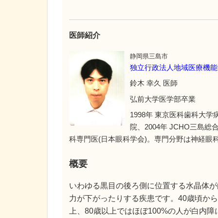
医師紹介
静岡県三島市
独立行政法人地域医療機能
鈴木 幸久 医師
弘前大学医学部卒業
1998年 東京医科歯科大学
院、2004年 JCHO三島総
科専門医(日本眼科学会)。専門分野は神経眼
概要
いわゆる黒目の後ろ側に位置する水晶体が
力が下がったりする疾患です。40歳頃から
上、80歳以上ではほぼ100%の人が白内