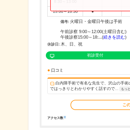
8:30～13:00
15:00～18:30
●
火曜日・金曜日午後は手術
備考:
午前診察 9:00～12:00(土曜日含む)
午後診察15:00～18:...(
続きを読む
)
木、日、祝
休診日:
初診受付
口コミ
白内障手術で有名な先生で、沢山の手術
ではっきりとわかりやすく話すので...
もっ
こ
※
アクセス数