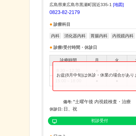
広島県東広島市黒瀬町国近335-1
[地図]
0823-82-2179
診療科目
内科
消化器内科
胃腸内科
内視鏡内科
診療/受付時間・休診日
診療時間
月
火
8:30～12:30
●
●
お盆(8月中旬)は休診・休業の場合があ
15:00～18:00
●
●
*土曜午後 内視鏡検査・治療
備考:
日、祝
休診日:
初診受付