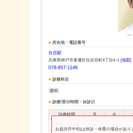
所在地・電話番号
住吉駅
兵庫県神戸市東灘区住吉宮町4丁目4-1
[地図]
078-857-1146
診療科目
眼科
診療/受付時間・休診日
診療時間
月
火
8:30～12:00
●
●
お盆(8月中旬)は休診・休業の場合があ