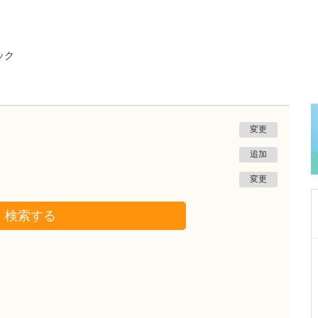
ック
変更
追加
変更
検索する
神奈川県川崎市中原区
武蔵小杉あがわ内科・消化器クリニック
阿川 周平
院長
取材記事
貴院の特長を教えてください。具体的にどのよ