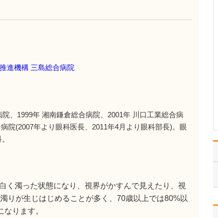
うな診療が受けられますか?
風邪やインフルエンザ、
生活習慣病といった身近
な疾患をはじめ、健康診
断やワクチン接種などの
予防医療まで、内科全般
を幅広く診療していま
推進機構 三島総合病院
す。さらに、私は消化器
病専門医・消化器内視鏡
専門医・肝臓専門医の資
格を…
>>記事全文を読む
病院、1999年 湘南鎌倉総合病院、2001年 川口工業総合病
合病院(2007年より眼科医長、2011年4月より眼科部長)。眼
科。
白く濁った状態になり、視界がかすんで見えたり、視
濁りが生じはじめることが多く、70歳以上では80%以
障になります。