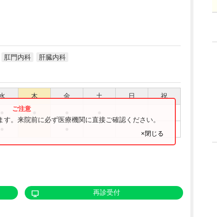
肛門内科
肝臓内科
水
木
金
土
日
祝
●
●
●
●
ります。来院前に必ず医療機関に直接ご確認ください。
●
●
×閉じる
再診受付