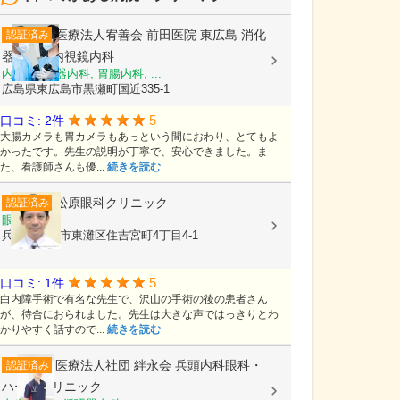
医療法人宥善会
前田医院 東広島 消化
認証済み
器内科・内視鏡内科
内科, 消化器内科, 胃腸内科, ...
広島県東広島市黒瀬町国近335-1
5
口コミ: 2件
大腸カメラも胃カメラもあっという間におわり、とてもよ
かったです。先生の説明が丁寧で、安心できました。ま
た、看護師さんも優...
続きを読む
松原眼科クリニック
認証済み
眼科
兵庫県神戸市東灘区住吉宮町4丁目4-1
5
口コミ: 1件
白内障手術で有名な先生で、沢山の手術の後の患者さん
が、待合におられました。先生は大きな声ではっきりとわ
かりやすく話すので...
続きを読む
医療法人社団 絆永会
兵頭内科眼科・
認証済み
ハートクリニック