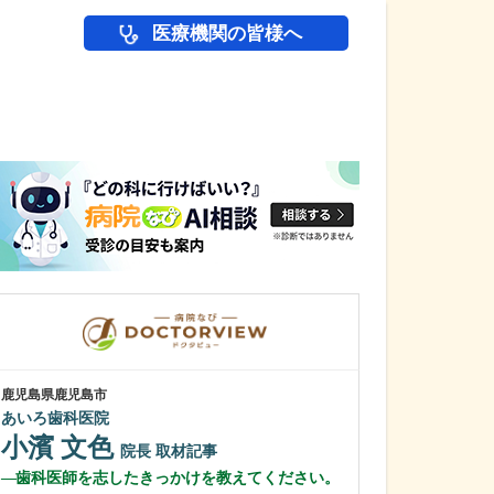
医療機関の皆様へ
医師(ドクター)の
鹿児島県鹿児島市
神奈川県横浜市港北
あいろ歯科医院
綱島公園坂クリ
小濱 文色
清水 俊洋
院長
取材記事
歯科医師を志したきっかけを教えてください。
貴院は総合病院