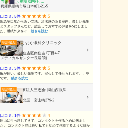
内科, 眼科, 循環器内科, ...
兵庫県尼崎市塚口本町1-21-5
5
口コミ: 5件
阪急塚口駅から近い立地、清潔感のある室内、優しい先生
とスタッフさんなど、総合しておすすめ評価を5にしまし
た。睡眠外来をイ...
続きを読む
たかおか眼科クリニック
認証済み
眼科
大阪府大阪市住吉区南住吉1丁目4-7
メディカルセンター長居2階
5
口コミ: 3件
腕が良い、優しい先生です。安心して任せられます。丁寧
です。
続きを読む
医療法人三志会
岡山西眼科
認証済み
眼科
岡山県岡山市北区一宮山崎279-2
4
口コミ: 1件
岡山に引っ越してきて、コンタクトを作るために来まし
た。 コンタクト歴は長い私でも初めて体験するような細か