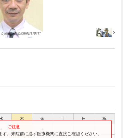
水
木
金
土
日
祝
●
●
ります。来院前に必ず医療機関に直接ご確認ください。