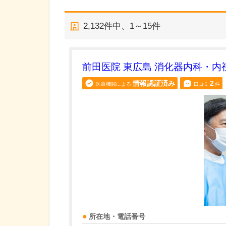
2,132
件中、
1～15件
前田医院 東広島 消化器内科・内
情報認証済み
2
医療機関による
口コミ
件
所在地・電話番号